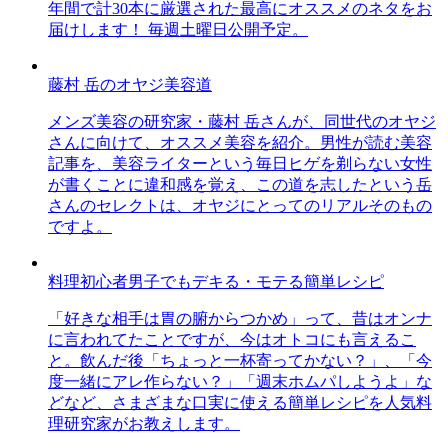
年間で計30本に厳選された最高にオススメのネタをお
届けします！ 毎週土曜日公開予定。
藤村 岳のオヤジ美容道
メンズ美容の研究家・藤村 岳さんが、同世代のオヤジ
さんに向けて、オススメ美容を紹介。男性が読む美容
記事を、美容ライターという毎日ヒゲを剃らない女性
が書くことに違和感を覚え、この道を志したという岳
さんのセレクトは、オヤジにとってのリアルそのもの
ですよ。
料理初心者男子でもデキる・モテる簡単レシピ
「好きな相手は胃の腑からつかめ」って、昔はオンナ
に言われてたことですが、今はオトコにも言えるこ
と。飲んだ後「ちょっと一杯寄ってかない？」、「今
度一緒にアレ作らない？」「週末ホムパしようよ」な
どなど、さまざまな口実に使える簡単レシピを人気料
理研究家がお教えします。