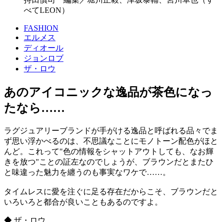
べてLEON）
FASHION
エルメス
ディオール
ジョンロブ
ザ・ロウ
あのアイコニックな逸品が茶色になっ
たなら……
ラグジュアリーブランドが手がける逸品と呼ばれる品々でま
ず思い浮かべるのは、不思議なことにモノトーン配色がほと
んど。これって"色の情報をシャットアウトしても、なお輝
きを放つ"ことの証左なのでしょうが、ブラウンだとまたひ
と味違った魅力を纏うのも事実なワケで……。
タイムレスに愛を注ぐに足る存在だからこそ、ブラウンだと
いろいろと都合が良いこともあるのですよ。
◆ ザ・ロウ