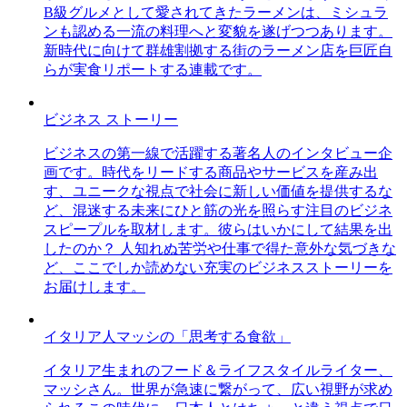
B級グルメとして愛されてきたラーメンは、ミシュラ
ンも認める一流の料理へと変貌を遂げつつあります。
新時代に向けて群雄割拠する街のラーメン店を巨匠自
らが実食リポートする連載です。
ビジネス ストーリー
ビジネスの第一線で活躍する著名人のインタビュー企
画です。時代をリードする商品やサービスを産み出
す、ユニークな視点で社会に新しい価値を提供するな
ど、混迷する未来にひと筋の光を照らす注目のビジネ
スピープルを取材します。彼らはいかにして結果を出
したのか？ 人知れぬ苦労や仕事で得た意外な気づきな
ど、ここでしか読めない充実のビジネスストーリーを
お届けします。
イタリア人マッシの「思考する食欲」
イタリア生まれのフード＆ライフスタイルライター、
マッシさん。世界が急速に繋がって、広い視野が求め