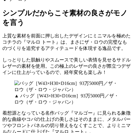
シンプルだからこそ素材の良さがモノ
を言う
上質な素材を前面に押し出したデザインにミニマルを極めた
コチラの『マルロ トート』は、まさにザ・ロウの完璧なも
のづくりを追究するアティテュードを体現する逸品です。
しっとりした肌触りやスムースで美しい表情を見せるサドル
レザーの素材を使用。この極上のレザーの良さが際立つデザ
インに仕上がっているので、経年変化も楽しみ！
▲ バッグ［W43×H30×D16cm］93万5000円／ザ・
ロウ（ザ・ロウ・ジャパン）
着想源となっている名作バッグ『マルゴー』に見られる象徴
的な曲線やコバの仕上げの美しさはそのままに、メタルパー
ツやフロントパネルの切り替えをなくすことで、よりミニマ
ルなムードに仕上げた『マルロ トート』。