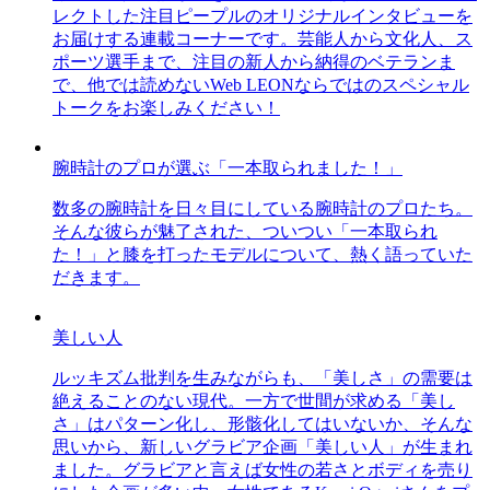
レクトした注目ピープルのオリジナルインタビューを
お届けする連載コーナーです。芸能人から文化人、ス
ポーツ選手まで、注目の新人から納得のベテランま
で、他では読めないWeb LEONならではのスペシャル
トークをお楽しみください！
腕時計のプロが選ぶ「一本取られました！」
数多の腕時計を日々目にしている腕時計のプロたち。
そんな彼らが魅了された、ついつい「一本取られ
た！」と膝を打ったモデルについて、熱く語っていた
だきます。
美しい人
ルッキズム批判を生みながらも、「美しさ」の需要は
絶えることのない現代。一方で世間が求める「美し
さ」はパターン化し、形骸化してはいないか、そんな
思いから、新しいグラビア企画「美しい人」が生まれ
ました。グラビアと言えば女性の若さとボディを売り