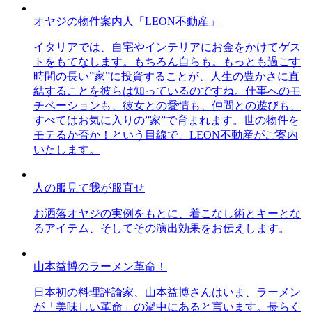
オヤジの物件案内人「LEON不動産」
イタリアでは、自宅やインテリアにお金をかけてゲス
トをもてなします。もちろん自らも。もっとも過ごす
時間の長い”家”に投資することが、人生の豊かさに直
結することを彼らは知っているのですね。仕事へのモ
チベーションも、彼女との愛情も、仲間との遊びも、
すべてはお気に入りの”家”で育まれます。世の物件を
モテるか否か！という目線で、LEON不動産がご案内
いたします。
人の服見て我が服直せ
お洒落オヤジの実例をもとに、着こなし術とキーとな
るアイテム、そしてその演出効果をお伝えします。
山本益博のラーメン革命！
日本初の料理評論家、山本益博さんはいま、ラーメン
が「美味しい革命」の渦中にあると言います。長らく