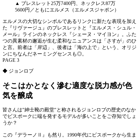
▲ ブレスレット25万7400円、ネックレス87万
5600円／ともにエルメス（エルメスジャポン）
エルメスの大切なシンボルであるリンクに新たな表現を加え
た『リヴァージュ』のブレスレットと『エルメス・シュル・
メール』ラインのネックレス『シェーヌ・マイヨン』。ふた
つの異素材の邂逅が生む柔和なニュアンスは「さすが」のひ
と言。前者は「岸辺」、後者は「海の上で」という、オリジ
ンにちなんだネーミングセンスも◎。
PAGE 3
◆ ジョンロブ
そこはかとなく滲む適度な脱力感が色
気を醸成
皆さんは"紳士靴の殿堂"と称されるジョンロブの歴史のなか
でビスポークに端を発するモデルが多いことをご存知でしょ
うか？
この『デラーノⅡ』も然り。1990年代にビスポークから生ま