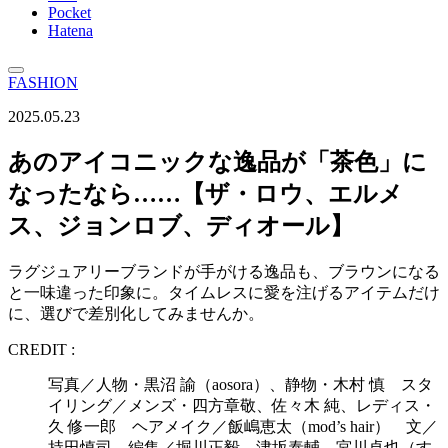
Pocket
Hatena
FASHION
2025.05.23
あのアイコニックな逸品が「茶色」に
なったなら……【ザ・ロウ、エルメ
ス、ジョンロブ、ディオール】
ラグジュアリーブランドが手がける逸品も、ブラウンになる
と一味違った印象に。タイムレスに愛を注げるアイテムだけ
に、選びで差別化してみませんか。
CREDIT :
写真／人物・黒沼 諭（aosora）、静物・木村 慎 スタ
イリング／メンズ・四方章敬、佐々木 純、レディス・
久 修一郎 ヘアメイク／飯嶋恵太（mod’s hair） 文／
持田慎司 編集／堀川正毅、津坂泰輔、宮川卓也（す