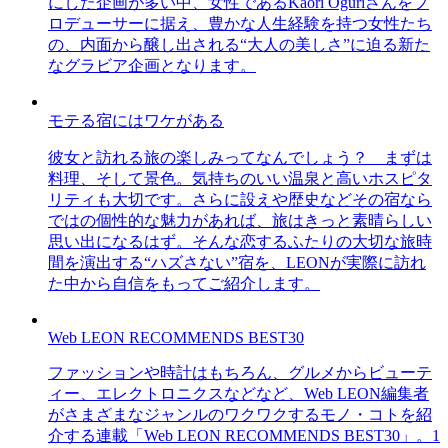
にした企画が多い中、女性であるKaori Oguriさんをプ
ロデューサーに据え、豊かな人生経験を持つ女性たち
の、内面から醸し出される“大人の美しさ”に迫る新た
なグラビア企画となります。
モテる宿にはワケがある
彼女と訪れる旅の楽しみってなんでしょう？ まずは
料理、そして景色。気持ちのいい温泉と高いホスピタ
リティも大切です。さらに設えや歴史などその宿なら
ではの個性的な魅力があれば、旅はきっと素晴らしい
思い出になるはず。そんな恋するふたりの大切な旅時
間を演出する“ハズさない”宿を、LEONが実際に訪れ
た中から自信をもってご紹介します。
Web LEON RECOMMENDS BEST30
ファッションや時計はもちろん、グルメからビューテ
ィー、エレクトロニクスなどなど、Web LEON編集者
がさまざまなジャンルのワクワクするモノ・コトを紹
介する連載「Web LEON RECOMMENDS BEST30」。1