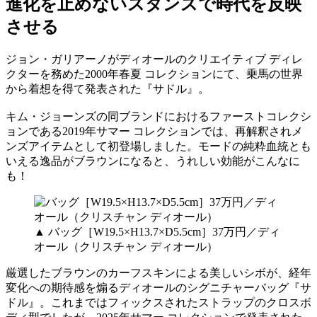
進化を止めないスタンスで時代を反映
させる
ジョン・ガリアーノがディオールのクリエイティブ ディレ
クターを務めた2000年春夏 コレクションにて、乗馬の世界
から着想を得て発表された『サドル』。
キム・ジョーンズの同ブランドにおけるファーストコレクシ
ョンである2019年サマー コレクションでは、再解釈されメ
ンズアイテムとして初登場しました。モードの純粋血統とも
いえる逸品がブラウンになると、うれしい効能がこんなに
も！
▲ バッグ［W19.5×H13.7×D5.5cm］37万円／ディ
オール（クリスチャン ディオール）
厳選したブラウンのカーフスキンによる美しいシボが、経年
変化への期待感を煽るディオールのシグニチャーバッグ『サ
ドル』。これまではフィックスされたストラップのクロスボ