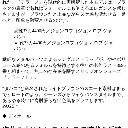
れた、『デラーノ』を現代的に再解釈した本モデルは、ブラ
ックの表革であればフォーマルにも使えるエレガンスを感じ
させますが、ブラウンだと上品ながらヌケ感も漂わせる一足
へと、印象を激変させるのです。
▲ 靴33万4400円／ジョンロブ（ジョン ロブ ジャ
パン）
繊細なメタルパーツによるシングルストラップが、ややボリ
ューム感のあるフォルムを特徴とする往年の名作ラスト8695
番と相まって、無二の存在感を醸すスリップオンシューズ
『デラーノⅡ』。
“タバコ”と命名されたライトブラウンのスエード素材はまる
でビロードのよう。ジーンズからジャケパンスタイルまで、
あらゆる装いに肩肘張らない色気をプラスします。
PAGE 4
◆ ディオール