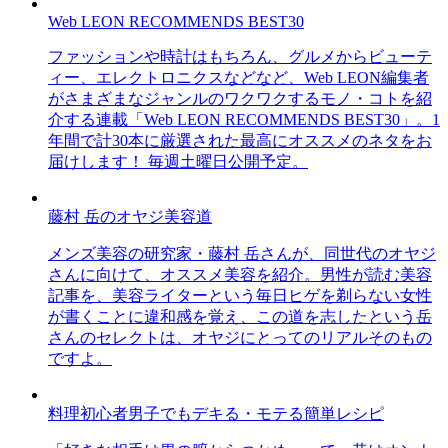
Web LEON RECOMMENDS BEST30
ファッションや時計はもちろん、グルメからビューテ
ィー、エレクトロニクスなどなど、Web LEON編集者
がさまざまなジャンルのワクワクするモノ・コトを紹
介する連載「Web LEON RECOMMENDS BEST30」。1
年間で計30本に厳選された最高にオススメのネタをお
届けします！ 毎週土曜日公開予定。
藤村 岳のオヤジ美容道
メンズ美容の研究家・藤村 岳さんが、同世代のオヤジ
さんに向けて、オススメ美容を紹介。男性が読む美容
記事を、美容ライターという毎日ヒゲを剃らない女性
が書くことに違和感を覚え、この道を志したという岳
さんのセレクトは、オヤジにとってのリアルそのもの
ですよ。
料理初心者男子でもデキる・モテる簡単レシピ