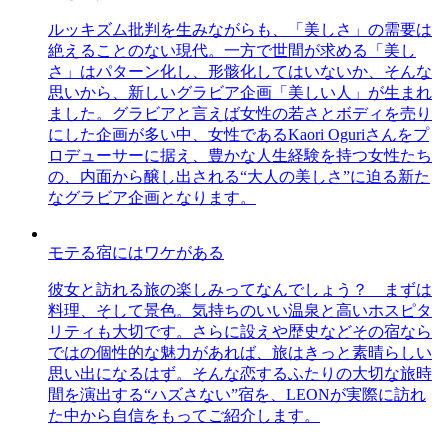
ルッキズム批判を生みながらも、「美しさ」の需要は
絶えることのない現代。一方で世間が求める「美し
さ」はパターン化し、形骸化してはいないか、そんな
思いから、新しいグラビア企画「美しい人」が生まれ
ました。グラビアと言えば女性の若さとボディを売り
にした企画が多い中、女性であるKaori Oguriさんをプ
ロデューサーに据え、豊かな人生経験を持つ女性たち
の、内面から醸し出される“大人の美しさ”に迫る新た
なグラビア企画となります。
モテる宿にはワケがある
彼女と訪れる旅の楽しみってなんでしょう？ まずは
料理、そして景色。気持ちのいい温泉と高いホスピタ
リティも大切です。さらに設えや歴史などその宿なら
ではの個性的な魅力があれば、旅はきっと素晴らしい
思い出になるはず。そんな恋するふたりの大切な旅時
間を演出する“ハズさない”宿を、LEONが実際に訪れ
た中から自信をもってご紹介します。