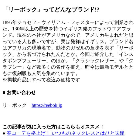
「リーボック」ってどんなブランド!?
1895年ジョセフ・ウィリアム・フォスターによって創業され
た、130年以上の歴史を持つイギリス発のフットウエアブラ
ンド。現在の本社がアメリカなので、アメリカ生まれだと思
っている人も多いですが、実は発祥はイギリス。ブランド名
はアフリカの現地名で、動物のガゼルの意味を表す「リーボ
ック」から名づけられたんだとか。今回ご紹介した「インス
タポンプフューリー」のほか、「クラシックレザー」や「ク
ラブシー」など数多くの名作を揃え、昨今は最新モデルとと
もに復刻版も人気を集めています。
※掲載商品はすべて税込み価格です
■ お問い合わせ
リーボック
https://reebok.jp
この記事が気に入った方はこちらもオススメ！
●
春コーデを格上げ！ いつものネックレスとはひと味違