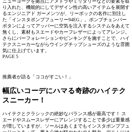
ニューヨークを拠点にアメトラやミリタリーなどの要素を取
り入れた、機能的にしてデザイン性の高いアイテムを展開す
るエンジニアド ガーメンツが、リーボックの名作に別注し
た「インスタポンプフューリー94EG」。ポンプチェンバー
ボタンによってアッパーに空気を注入するシステムをあえて
無くし、素材もスエードやカーフレザーによってアレンジ。
さらにパーフォレーションやピンキングを施すことで、ハイ
テクスニーカーながらウイングチップシューズのような雰囲
気に仕上げています。
PAGE 5
推薦者が語る「ココがすごい！」
幅広いコーデにハマる奇跡のハイテク
スニーカー！
ハイテクとクラシックの絶妙なバランス感が最高です！ ス
エードやスムースレザーにアレンジすることで多少は重量感
が増していますが、ソールはあくまでもインスタポンプフュ