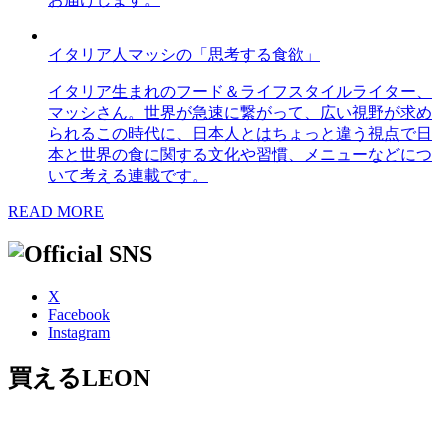
イタリア人マッシの「思考する食欲」
イタリア生まれのフード＆ライフスタイルライター、
マッシさん。世界が急速に繋がって、広い視野が求め
られるこの時代に、日本人とはちょっと違う視点で日
本と世界の食に関する文化や習慣、メニューなどにつ
いて考える連載です。
READ MORE
X
Facebook
Instagram
買えるLEON