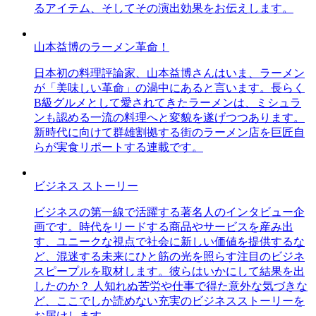
るアイテム、そしてその演出効果をお伝えします。
山本益博のラーメン革命！
日本初の料理評論家、山本益博さんはいま、ラーメン
が「美味しい革命」の渦中にあると言います。長らく
B級グルメとして愛されてきたラーメンは、ミシュラ
ンも認める一流の料理へと変貌を遂げつつあります。
新時代に向けて群雄割拠する街のラーメン店を巨匠自
らが実食リポートする連載です。
ビジネス ストーリー
ビジネスの第一線で活躍する著名人のインタビュー企
画です。時代をリードする商品やサービスを産み出
す、ユニークな視点で社会に新しい価値を提供するな
ど、混迷する未来にひと筋の光を照らす注目のビジネ
スピープルを取材します。彼らはいかにして結果を出
したのか？ 人知れぬ苦労や仕事で得た意外な気づきな
ど、ここでしか読めない充実のビジネスストーリーを
お届けします。