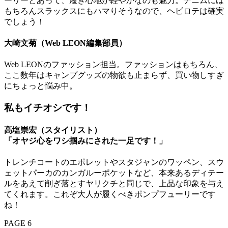
ーリーとあって、履き心地が軽やかなのも魅力。デニムには
もちろんスラックスにもハマりそうなので、ヘビロテは確実
でしょう！
大崎文菊（Web LEON編集部員）
Web LEONのファッション担当。ファッションはもちろん、
ここ数年はキャンプグッズの物欲も止まらず、買い物しすぎ
にちょっと悩み中。
私もイチオシです！
高塩崇宏（スタイリスト）
「オヤジ心をワシ掴みにされた一足です！」
トレンチコートのエポレットやスタジャンのワッペン、スウ
ェットパーカのカンガルーポケットなど、本来あるディテー
ルをあえて削ぎ落とすヤリクチと同じで、上品な印象を与え
てくれます。これぞ大人が履くべきポンプフューリーです
ね！
PAGE 6