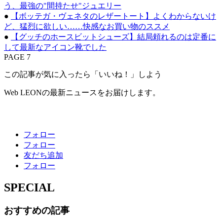
う、最強の"間持たせ"ジュエリー
●
【ボッテガ・ヴェネタのレザートート】よくわからないけ
ど、猛烈に欲しい……快感なお買い物のススメ
●
【グッチのホースビットシューズ】結局頼れるのは定番に
して最新なアイコン靴でした
PAGE 7
この記事が気に入ったら「いいね！」しよう
Web LEONの最新ニュースをお届けします。
フォロー
フォロー
友だち追加
フォロー
SPECIAL
おすすめの記事