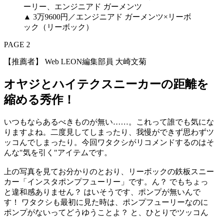
▲ 3万9600円／エンジニアド ガーメンツ×リーボ
ック（リーボック）
PAGE 2
【推薦者】 Web LEON編集部員 大崎文菊
オヤジとハイテクスニーカーの距離を
縮める秀作！
いつもならあるべきものが無い……。これって誰でも気にな
りますよね。二度見してしまったり、我慢ができず思わずツ
ッコんでしまったり。今回ワタクシがリコメンドするのはそ
んな"気を引く"アイテムです。
上の写真を見てお分かりのとおり、リーボックの鉄板スニー
カー「インスタポンプフューリー」です。ん？ でもちょっ
と違和感ありません？ はいそうです、ポンプが無いんで
す！ ワタクシも最初に見た時は、ポンプフューリーなのに
ポンプがないってどうゆうことよ？ と、ひとりでツッコん