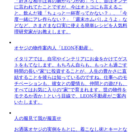
「好きな相手は胃の腑からつかめ」って、昔はオンナ
に言われてたことですが、今はオトコにも言えるこ
と。飲んだ後「ちょっと一杯寄ってかない？」、「今
度一緒にアレ作らない？」「週末ホムパしようよ」な
どなど、さまざまな口実に使える簡単レシピを人気料
理研究家がお教えします。
オヤジの物件案内人「LEON不動産」
イタリアでは、自宅やインテリアにお金をかけてゲス
トをもてなします。もちろん自らも。もっとも過ごす
時間の長い”家”に投資することが、人生の豊かさに直
結することを彼らは知っているのですね。仕事へのモ
チベーションも、彼女との愛情も、仲間との遊びも、
すべてはお気に入りの”家”で育まれます。世の物件を
モテるか否か！という目線で、LEON不動産がご案内
いたします。
人の服見て我が服直せ
お洒落オヤジの実例をもとに、着こなし術とキーとな