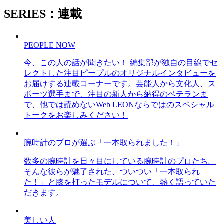
SERIES：連載
PEOPLE NOW
今、この人の話が聞きたい！ 編集部が独自の目線でセ
レクトした注目ピープルのオリジナルインタビューを
お届けする連載コーナーです。芸能人から文化人、ス
ポーツ選手まで、注目の新人から納得のベテランま
で、他では読めないWeb LEONならではのスペシャル
トークをお楽しみください！
腕時計のプロが選ぶ「一本取られました！」
数多の腕時計を日々目にしている腕時計のプロたち。
そんな彼らが魅了された、ついつい「一本取られ
た！」と膝を打ったモデルについて、熱く語っていた
だきます。
美しい人