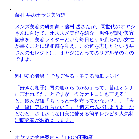
藤村 岳のオヤジ美容道
メンズ美容の研究家・藤村 岳さんが、同世代のオヤジ
さんに向けて、オススメ美容を紹介。男性が読む美容
記事を、美容ライターという毎日ヒゲを剃らない女性
が書くことに違和感を覚え、この道を志したという岳
さんのセレクトは、オヤジにとってのリアルそのもの
ですよ。
料理初心者男子でもデキる・モテる簡単レシピ
「好きな相手は胃の腑からつかめ」って、昔はオンナ
に言われてたことですが、今はオトコにも言えるこ
と。飲んだ後「ちょっと一杯寄ってかない？」、「今
度一緒にアレ作らない？」「週末ホムパしようよ」な
どなど、さまざまな口実に使える簡単レシピを人気料
理研究家がお教えします。
オヤジの物件案内人「LEON不動産」