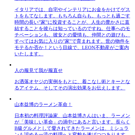
イタリアでは、自宅やインテリアにお金をかけてゲス
トをもてなします。もちろん自らも。もっとも過ごす
時間の長い”家”に投資することが、人生の豊かさに直
結することを彼らは知っているのですね。仕事へのモ
チベーションも、彼女との愛情も、仲間との遊びも、
すべてはお気に入りの”家”で育まれます。世の物件を
モテるか否か！という目線で、LEON不動産がご案内
いたします。
人の服見て我が服直せ
お洒落オヤジの実例をもとに、着こなし術とキーとな
るアイテム、そしてその演出効果をお伝えします。
山本益博のラーメン革命！
日本初の料理評論家、山本益博さんはいま、ラーメン
が「美味しい革命」の渦中にあると言います。長らく
B級グルメとして愛されてきたラーメンは、ミシュラ
ンも認める一流の料理へと変貌を遂げつつあります。