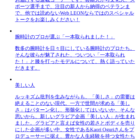
ポーツ選手まで、注目の新人から納得のベテランま
で、他では読めないWeb LEONならではのスペシャル
トークをお楽しみください！
腕時計のプロが選ぶ「一本取られました！」
数多の腕時計を日々目にしている腕時計のプロたち。
そんな彼らが魅了された、ついつい「一本取られ
た！」と膝を打ったモデルについて、熱く語っていた
だきます。
美しい人
ルッキズム批判を生みながらも、「美しさ」の需要は
絶えることのない現代。一方で世間が求める「美し
さ」はパターン化し、形骸化してはいないか、そんな
思いから、新しいグラビア企画「美しい人」が生まれ
ました。グラビアと言えば女性の若さとボディを売り
にした企画が多い中、女性であるKaori Oguriさんをプ
ロデューサーに据え、豊かな人生経験を持つ女性たち