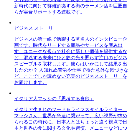
新時代に向けて群雄割拠する街のラーメン店を巨匠自
らが実食リポートする連載です。
ビジネス ストーリー
ビジネスの第一線で活躍する著名人のインタビュー企
画です。時代をリードする商品やサービスを産み出
す、ユニークな視点で社会に新しい価値を提供するな
ど、混迷する未来にひと筋の光を照らす注目のビジネ
スピープルを取材します。彼らはいかにして結果を出
したのか？ 人知れぬ苦労や仕事で得た意外な気づきな
ど、ここでしか読めない充実のビジネスストーリーを
お届けします。
イタリア人マッシの「思考する食欲」
イタリア生まれのフード＆ライフスタイルライター、
マッシさん。世界が急速に繋がって、広い視野が求め
られるこの時代に、日本人とはちょっと違う視点で日
本と世界の食に関する文化や習慣、メニューなどにつ