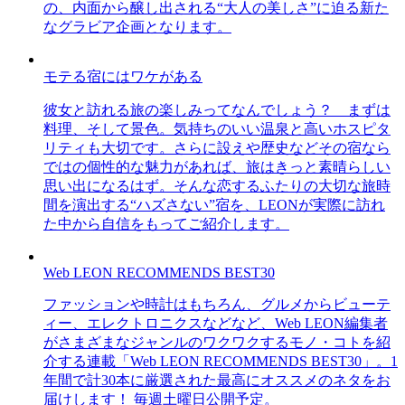
の、内面から醸し出される“大人の美しさ”に迫る新た
なグラビア企画となります。
モテる宿にはワケがある
彼女と訪れる旅の楽しみってなんでしょう？ まずは
料理、そして景色。気持ちのいい温泉と高いホスピタ
リティも大切です。さらに設えや歴史などその宿なら
ではの個性的な魅力があれば、旅はきっと素晴らしい
思い出になるはず。そんな恋するふたりの大切な旅時
間を演出する“ハズさない”宿を、LEONが実際に訪れ
た中から自信をもってご紹介します。
Web LEON RECOMMENDS BEST30
ファッションや時計はもちろん、グルメからビューテ
ィー、エレクトロニクスなどなど、Web LEON編集者
がさまざまなジャンルのワクワクするモノ・コトを紹
介する連載「Web LEON RECOMMENDS BEST30」。1
年間で計30本に厳選された最高にオススメのネタをお
届けします！ 毎週土曜日公開予定。