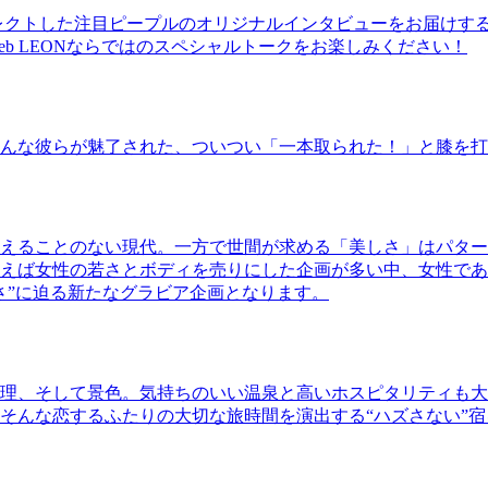
レクトした注目ピープルのオリジナルインタビューをお届けす
b LEONならではのスペシャルトークをお楽しみください！
んな彼らが魅了された、ついつい「一本取られた！」と膝を打
えることのない現代。一方で世間が求める「美しさ」はパター
ば女性の若さとボディを売りにした企画が多い中、女性であるKao
さ”に迫る新たなグラビア企画となります。
理、そして景色。気持ちのいい温泉と高いホスピタリティも大
そんな恋するふたりの大切な旅時間を演出する“ハズさない”宿