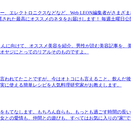
、エレクトロニクスなどなど、Web LEON編集者がさまざ
30本に厳選された最高にオススメのネタをお届けします！ 毎週土曜日
さんに向けて、オススメ美容を紹介。男性が読む美容記事を、
オヤジにとってのリアルそのものですよ。
言われてたことですが、今はオトコにも言えること。飲んだ後
実に使える簡単レシピを人気料理研究家がお教えします。
をもてなします。もちろん自らも。もっとも過ごす時間の長い
女との愛情も、仲間との遊びも、すべてはお気に入りの”家”