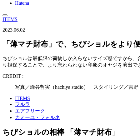
Hatena
ITEMS
2023.06.02
「薄マチ財布」で、ちびショルをより
ちびショルは最低限の荷物しか入らないサイズ感ですから、
り担保することで、より忘れられない印象のオヤジを演出で
CREDIT :
写真／蜂谷哲実（hachiya studio） スタイリン
ITEMS
フルラ
エアフリーク
カミーユ・フォルネ
ちびショルの相棒 「薄マチ財布」