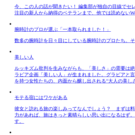
今、この人の話が聞きたい！ 編集部が独自の目線でセ
注目の新人から納得のベテランまで、他では読めないWe
腕時計のプロが選ぶ「一本取られました！」
数多の腕時計を日々目にしている腕時計のプロたち。そ
美しい人
ルッキズム批判を生みながらも、「美しさ」の需要は絶
ラビア企画「美しい人」が生まれました。グラビアと言え
を持つ女性たちの、内面から醸し出される“大人の美し
モテる宿にはワケがある
彼女と訪れる旅の楽しみってなんでしょう？ まずは料
力があれば、旅はきっと素晴らしい思い出になるはず。
す。