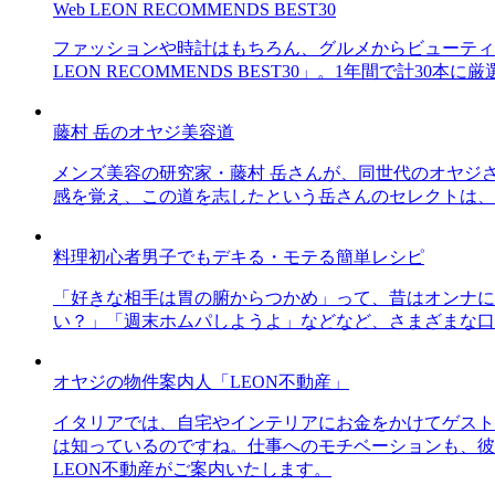
Web LEON RECOMMENDS BEST30
ファッションや時計はもちろん、グルメからビューティー
LEON RECOMMENDS BEST30」。1年間で計
藤村 岳のオヤジ美容道
メンズ美容の研究家・藤村 岳さんが、同世代のオヤジ
感を覚え、この道を志したという岳さんのセレクトは、
料理初心者男子でもデキる・モテる簡単レシピ
「好きな相手は胃の腑からつかめ」って、昔はオンナに
い？」「週末ホムパしようよ」などなど、さまざまな口
オヤジの物件案内人「LEON不動産」
イタリアでは、自宅やインテリアにお金をかけてゲスト
は知っているのですね。仕事へのモチベーションも、彼
LEON不動産がご案内いたします。