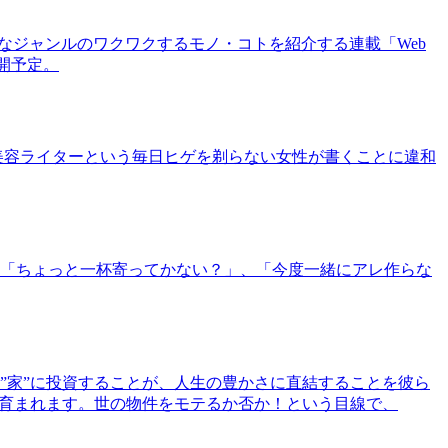
まなジャンルのワクワクするモノ・コトを紹介する連載「Web
公開予定。
美容ライターという毎日ヒゲを剃らない女性が書くことに違和
「ちょっと一杯寄ってかない？」、「今度一緒にアレ作らな
”家”に投資することが、人生の豊かさに直結することを彼ら
で育まれます。世の物件をモテるか否か！という目線で、