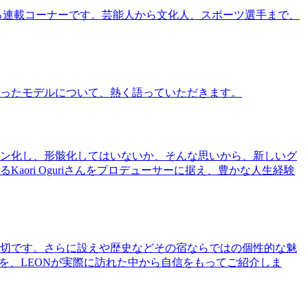
る連載コーナーです。芸能人から文化人、スポーツ選手まで、
ったモデルについて、熱く語っていただきます。
ン化し、形骸化してはいないか、そんな思いから、新しいグ
ri Oguriさんをプロデューサーに据え、豊かな人生経験
切です。さらに設えや歴史などその宿ならではの個性的な魅
を、LEONが実際に訪れた中から自信をもってご紹介しま