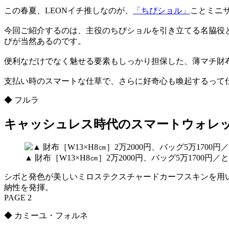
この春夏、LEONイチ推しなのが、
「ちびショル」
ことミニ
今回ご紹介するのは、主役のちびショルを引き立てる名脇役
びが当然あるのです。
便利なだけでなく魅せる要素もしっかり担保した、薄マチ財
支払い時のスマートな仕草で、さらに好奇心も喚起するって
◆ フルラ
キャッシュレス時代のスマートウォレ
▲ 財布［W13×H8㎝］2万2000円、バッグ5万1700
シボと発色が美しいミロステクスチャードカーフスキンを用
納性を発揮。
PAGE 2
◆ カミーユ・フォルネ