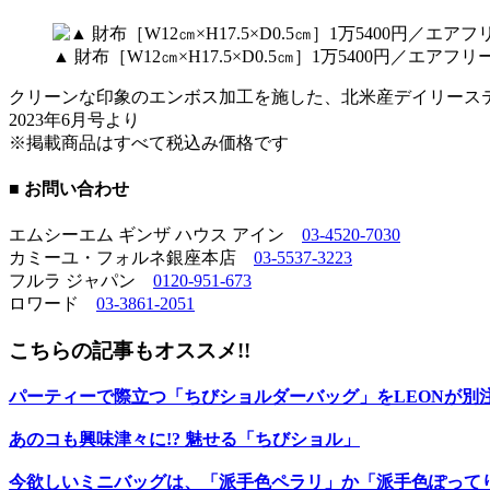
▲ 財布［W12㎝×H17.5×D0.5㎝］1万5400円／エア
クリーンな印象のエンボス加工を施した、北米産デイリース
2023年6月号より
※掲載商品はすべて税込み価格です
■ お問い合わせ
エムシーエム ギンザ ハウス アイン
03-4520-7030
カミーユ・フォルネ銀座本店
03-5537-3223
フルラ ジャパン
0120-951-673
ロワード
03-3861-2051
こちらの記事もオススメ!!
パーティーで際立つ「ちびショルダーバッグ」をLEONが別
あのコも興味津々に!? 魅せる「ちびショル」
今欲しいミニバッグは、「派手色ペラリ」か「派手色ぽってり