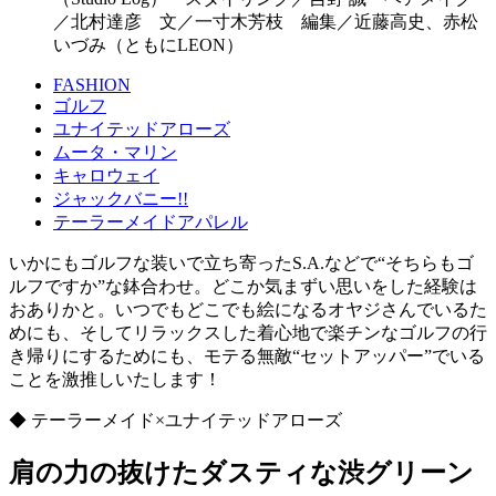
／北村達彦 文／一寸木芳枝 編集／近藤高史、赤松
いづみ（ともにLEON）
FASHION
ゴルフ
ユナイテッドアローズ
ムータ・マリン
キャロウェイ
ジャックバニー!!
テーラーメイドアパレル
いかにもゴルフな装いで立ち寄ったS.A.などで“そちらもゴ
ルフですか”な鉢合わせ。どこか気まずい思いをした経験は
おありかと。いつでもどこでも絵になるオヤジさんでいるた
めにも、そしてリラックスした着心地で楽チンなゴルフの行
き帰りにするためにも、モテる無敵“セットアッパー”でいる
ことを激推しいたします！
◆ テーラーメイド×ユナイテッドアローズ
肩の力の抜けたダスティな渋グリーン