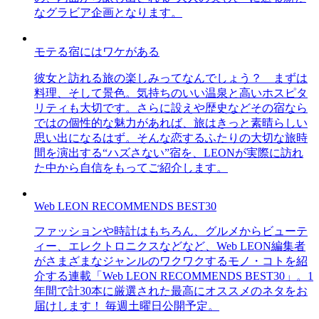
なグラビア企画となります。
モテる宿にはワケがある
彼女と訪れる旅の楽しみってなんでしょう？ まずは
料理、そして景色。気持ちのいい温泉と高いホスピタ
リティも大切です。さらに設えや歴史などその宿なら
ではの個性的な魅力があれば、旅はきっと素晴らしい
思い出になるはず。そんな恋するふたりの大切な旅時
間を演出する“ハズさない”宿を、LEONが実際に訪れ
た中から自信をもってご紹介します。
Web LEON RECOMMENDS BEST30
ファッションや時計はもちろん、グルメからビューテ
ィー、エレクトロニクスなどなど、Web LEON編集者
がさまざまなジャンルのワクワクするモノ・コトを紹
介する連載「Web LEON RECOMMENDS BEST30」。1
年間で計30本に厳選された最高にオススメのネタをお
届けします！ 毎週土曜日公開予定。