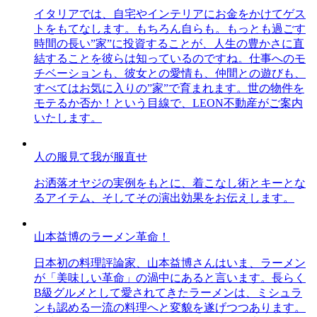
イタリアでは、自宅やインテリアにお金をかけてゲス
トをもてなします。もちろん自らも。もっとも過ごす
時間の長い”家”に投資することが、人生の豊かさに直
結することを彼らは知っているのですね。仕事へのモ
チベーションも、彼女との愛情も、仲間との遊びも、
すべてはお気に入りの”家”で育まれます。世の物件を
モテるか否か！という目線で、LEON不動産がご案内
いたします。
人の服見て我が服直せ
お洒落オヤジの実例をもとに、着こなし術とキーとな
るアイテム、そしてその演出効果をお伝えします。
山本益博のラーメン革命！
日本初の料理評論家、山本益博さんはいま、ラーメン
が「美味しい革命」の渦中にあると言います。長らく
B級グルメとして愛されてきたラーメンは、ミシュラ
ンも認める一流の料理へと変貌を遂げつつあります。