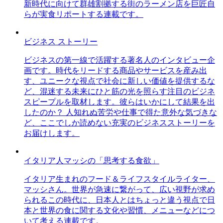
新時代に向けて群雄割拠する街のラーメン店を巨匠自
らが実食リポートする連載です。
ビジネス ストーリー
ビジネスの第一線で活躍する著名人のインタビュー企
画です。時代をリードする商品やサービスを産み出
す、ユニークな視点で社会に新しい価値を提供するな
ど、混迷する未来にひと筋の光を照らす注目のビジネ
スピープルを取材します。彼らはいかにして結果を出
したのか？ 人知れぬ苦労や仕事で得た意外な気づきな
ど、ここでしか読めない充実のビジネスストーリーを
お届けします。
イタリア人マッシの「思考する食欲」
イタリア生まれのフード＆ライフスタイルライター、
マッシさん。世界が急速に繋がって、広い視野が求め
られるこの時代に、日本人とはちょっと違う視点で日
本と世界の食に関する文化や習慣、メニューなどにつ
いて考える連載です。