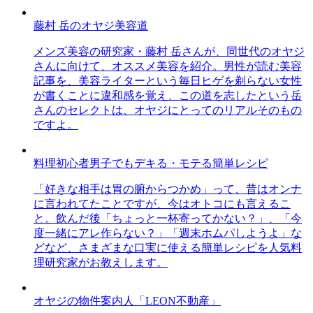
藤村 岳のオヤジ美容道
メンズ美容の研究家・藤村 岳さんが、同世代のオヤジ
さんに向けて、オススメ美容を紹介。男性が読む美容
記事を、美容ライターという毎日ヒゲを剃らない女性
が書くことに違和感を覚え、この道を志したという岳
さんのセレクトは、オヤジにとってのリアルそのもの
ですよ。
料理初心者男子でもデキる・モテる簡単レシピ
「好きな相手は胃の腑からつかめ」って、昔はオンナ
に言われてたことですが、今はオトコにも言えるこ
と。飲んだ後「ちょっと一杯寄ってかない？」、「今
度一緒にアレ作らない？」「週末ホムパしようよ」な
どなど、さまざまな口実に使える簡単レシピを人気料
理研究家がお教えします。
オヤジの物件案内人「LEON不動産」