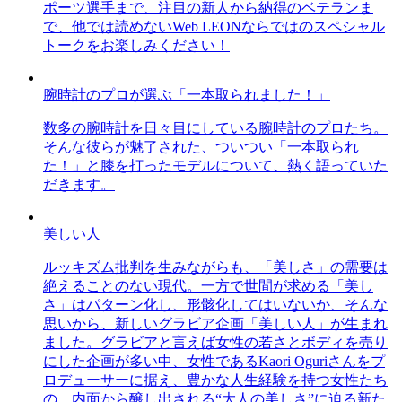
ポーツ選手まで、注目の新人から納得のベテランま
で、他では読めないWeb LEONならではのスペシャル
トークをお楽しみください！
腕時計のプロが選ぶ「一本取られました！」
数多の腕時計を日々目にしている腕時計のプロたち。
そんな彼らが魅了された、ついつい「一本取られ
た！」と膝を打ったモデルについて、熱く語っていた
だきます。
美しい人
ルッキズム批判を生みながらも、「美しさ」の需要は
絶えることのない現代。一方で世間が求める「美し
さ」はパターン化し、形骸化してはいないか、そんな
思いから、新しいグラビア企画「美しい人」が生まれ
ました。グラビアと言えば女性の若さとボディを売り
にした企画が多い中、女性であるKaori Oguriさんをプ
ロデューサーに据え、豊かな人生経験を持つ女性たち
の、内面から醸し出される“大人の美しさ”に迫る新た