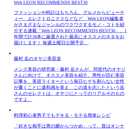
Web LEON RECOMMENDS BEST30
ファッションや時計はもちろん、グルメからビューテ
ィー、エレクトロニクスなどなど、Web LEON編集者
がさまざまなジャンルのワクワクするモノ・コトを紹
介する連載「Web LEON RECOMMENDS BEST30」。1
年間で計30本に厳選された最高にオススメのネタをお
届けします！ 毎週土曜日公開予定。
藤村 岳のオヤジ美容道
メンズ美容の研究家・藤村 岳さんが、同世代のオヤジ
さんに向けて、オススメ美容を紹介。男性が読む美容
記事を、美容ライターという毎日ヒゲを剃らない女性
が書くことに違和感を覚え、この道を志したという岳
さんのセレクトは、オヤジにとってのリアルそのもの
ですよ。
料理初心者男子でもデキる・モテる簡単レシピ
「好きな相手は胃の腑からつかめ」って、昔はオンナ