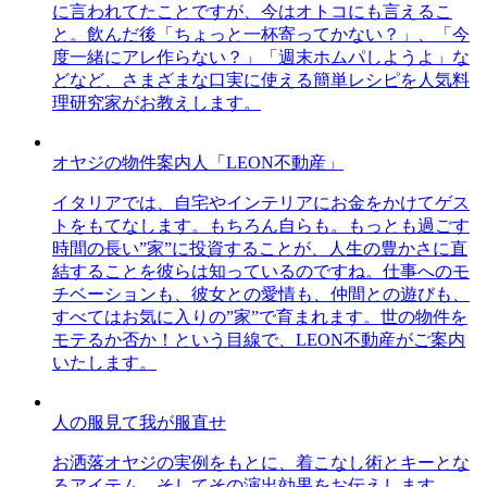
に言われてたことですが、今はオトコにも言えるこ
と。飲んだ後「ちょっと一杯寄ってかない？」、「今
度一緒にアレ作らない？」「週末ホムパしようよ」な
どなど、さまざまな口実に使える簡単レシピを人気料
理研究家がお教えします。
オヤジの物件案内人「LEON不動産」
イタリアでは、自宅やインテリアにお金をかけてゲス
トをもてなします。もちろん自らも。もっとも過ごす
時間の長い”家”に投資することが、人生の豊かさに直
結することを彼らは知っているのですね。仕事へのモ
チベーションも、彼女との愛情も、仲間との遊びも、
すべてはお気に入りの”家”で育まれます。世の物件を
モテるか否か！という目線で、LEON不動産がご案内
いたします。
人の服見て我が服直せ
お洒落オヤジの実例をもとに、着こなし術とキーとな
るアイテム、そしてその演出効果をお伝えします。