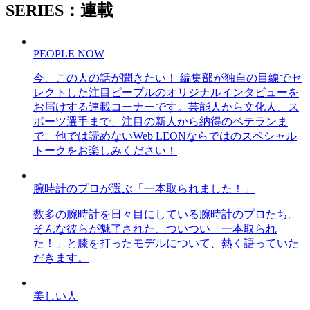
SERIES：連載
PEOPLE NOW
今、この人の話が聞きたい！ 編集部が独自の目線でセ
レクトした注目ピープルのオリジナルインタビューを
お届けする連載コーナーです。芸能人から文化人、ス
ポーツ選手まで、注目の新人から納得のベテランま
で、他では読めないWeb LEONならではのスペシャル
トークをお楽しみください！
腕時計のプロが選ぶ「一本取られました！」
数多の腕時計を日々目にしている腕時計のプロたち。
そんな彼らが魅了された、ついつい「一本取られ
た！」と膝を打ったモデルについて、熱く語っていた
だきます。
美しい人