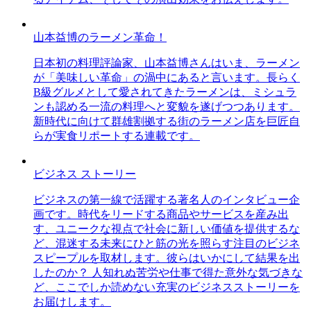
山本益博のラーメン革命！
日本初の料理評論家、山本益博さんはいま、ラーメン
が「美味しい革命」の渦中にあると言います。長らく
B級グルメとして愛されてきたラーメンは、ミシュラ
ンも認める一流の料理へと変貌を遂げつつあります。
新時代に向けて群雄割拠する街のラーメン店を巨匠自
らが実食リポートする連載です。
ビジネス ストーリー
ビジネスの第一線で活躍する著名人のインタビュー企
画です。時代をリードする商品やサービスを産み出
す、ユニークな視点で社会に新しい価値を提供するな
ど、混迷する未来にひと筋の光を照らす注目のビジネ
スピープルを取材します。彼らはいかにして結果を出
したのか？ 人知れぬ苦労や仕事で得た意外な気づきな
ど、ここでしか読めない充実のビジネスストーリーを
お届けします。