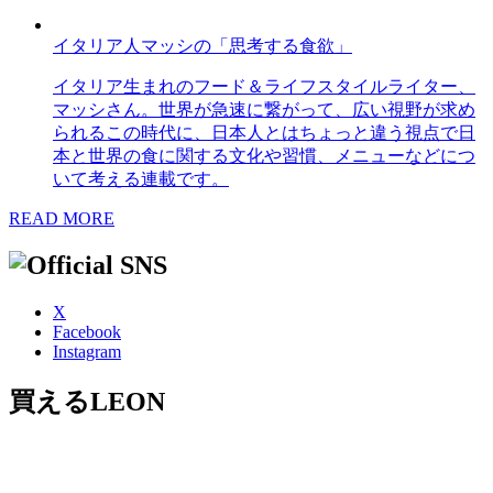
イタリア人マッシの「思考する食欲」
イタリア生まれのフード＆ライフスタイルライター、
マッシさん。世界が急速に繋がって、広い視野が求め
られるこの時代に、日本人とはちょっと違う視点で日
本と世界の食に関する文化や習慣、メニューなどにつ
いて考える連載です。
READ MORE
X
Facebook
Instagram
買えるLEON