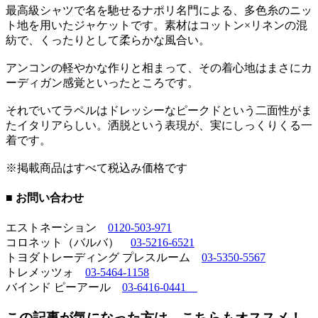
最高級シャツで名を馳せるナポリ名門による、多色糸のニッ
ト地を用いたジャケットです。素材はコットン×リネンの混
紡で、くったりとして柔らかな風合い。
アンコンの軽やかな作りと相まって、その着心地はまさにカ
ーディガン感覚といったところです。
それでいてラペルはドレッシーなピークドという二面性がま
たイタリアらしい。洒脱という表現が、実にしっくりくる一
着です。
※掲載商品はすべて税込み価格です
■ お問い合わせ
エストネーション
0120-503-971
コロネット（バルバ）
03-5216-6521
トヨダトレーディング プレスルーム
03-5350-5567
トレメッツォ
03-5464-1158
バインド ピーアール
03-6416-0441
この記事が気になった方は、こちらもオススメ！