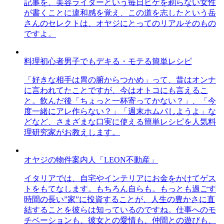
記事を、美容ライターという毎日ヒゲを剃らない女性
が書くことに違和感を覚え、この道を志したという岳
さんのセレクトは、オヤジにとってのリアルそのもの
ですよ。
料理初心者男子でもデキる・モテる簡単レシピ
「好きな相手は胃の腑からつかめ」って、昔はオンナ
に言われてたことですが、今はオトコにも言えるこ
と。飲んだ後「ちょっと一杯寄ってかない？」、「今
度一緒にアレ作らない？」「週末ホムパしようよ」な
どなど、さまざまな口実に使える簡単レシピを人気料
理研究家がお教えします。
オヤジの物件案内人「LEON不動産」
イタリアでは、自宅やインテリアにお金をかけてゲス
トをもてなします。もちろん自らも。もっとも過ごす
時間の長い”家”に投資することが、人生の豊かさに直
結することを彼らは知っているのですね。仕事へのモ
チベーションも、彼女との愛情も、仲間との遊びも、