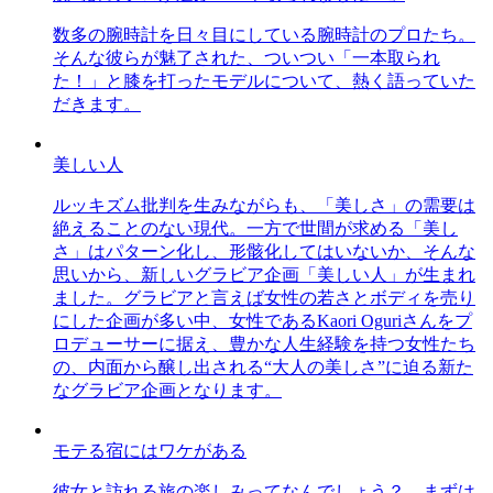
数多の腕時計を日々目にしている腕時計のプロたち。
そんな彼らが魅了された、ついつい「一本取られ
た！」と膝を打ったモデルについて、熱く語っていた
だきます。
美しい人
ルッキズム批判を生みながらも、「美しさ」の需要は
絶えることのない現代。一方で世間が求める「美し
さ」はパターン化し、形骸化してはいないか、そんな
思いから、新しいグラビア企画「美しい人」が生まれ
ました。グラビアと言えば女性の若さとボディを売り
にした企画が多い中、女性であるKaori Oguriさんをプ
ロデューサーに据え、豊かな人生経験を持つ女性たち
の、内面から醸し出される“大人の美しさ”に迫る新た
なグラビア企画となります。
モテる宿にはワケがある
彼女と訪れる旅の楽しみってなんでしょう？ まずは