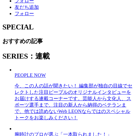
フォロー
友だち追加
フォロー
SPECIAL
おすすめの記事
SERIES：連載
PEOPLE NOW
今、この人の話が聞きたい！ 編集部が独自の目線でセ
レクトした注目ピープルのオリジナルインタビューを
お届けする連載コーナーです。芸能人から文化人、ス
ポーツ選手まで、注目の新人から納得のベテランま
で、他では読めないWeb LEONならではのスペシャル
トークをお楽しみください！
腕時計のプロが選ぶ「一本取られました！」