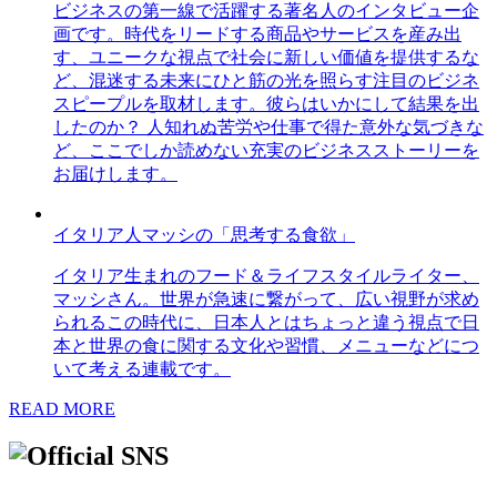
ビジネスの第一線で活躍する著名人のインタビュー企
画です。時代をリードする商品やサービスを産み出
す、ユニークな視点で社会に新しい価値を提供するな
ど、混迷する未来にひと筋の光を照らす注目のビジネ
スピープルを取材します。彼らはいかにして結果を出
したのか？ 人知れぬ苦労や仕事で得た意外な気づきな
ど、ここでしか読めない充実のビジネスストーリーを
お届けします。
イタリア人マッシの「思考する食欲」
イタリア生まれのフード＆ライフスタイルライター、
マッシさん。世界が急速に繋がって、広い視野が求め
られるこの時代に、日本人とはちょっと違う視点で日
本と世界の食に関する文化や習慣、メニューなどにつ
いて考える連載です。
READ MORE