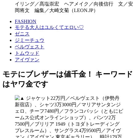
イリング／髙塩崇宏 ヘアメイク／向後信行 文／安
岡将文 編集／大崎文菊（LEON.JP）
FASHION
モテる大人はユルくてエロい♡
ゼニス
ジミーチュウ
ベルヴェスト
トムウッド
アイヴァン
モテにブレザーは値千金！ キーワード
はヤワ金です