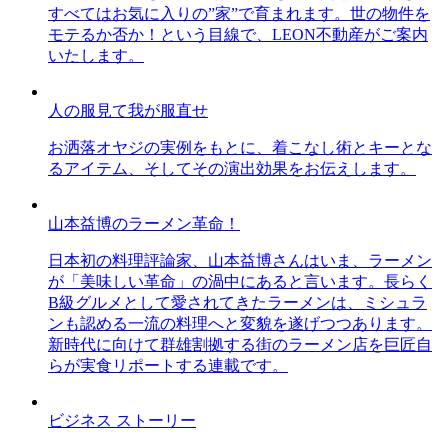
すべてはお気に入りの”家”で育まれます。世の物件を
モテるか否か！という目線で、LEON不動産がご案内
いたします。
人の服見て我が服直せ
お洒落オヤジの実例をもとに、着こなし術とキーとな
るアイテム、そしてその演出効果をお伝えします。
山本益博のラーメン革命！
日本初の料理評論家、山本益博さんはいま、ラーメン
が「美味しい革命」の渦中にあると言います。長らく
B級グルメとして愛されてきたラーメンは、ミシュラ
ンも認める一流の料理へと変貌を遂げつつあります。
新時代に向けて群雄割拠する街のラーメン店を巨匠自
らが実食リポートする連載です。
ビジネス ストーリー