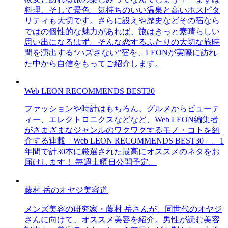
料理、そして景色。気持ちのいい温泉と高いホスピタ
リティも大切です。さらに設えや歴史などその宿なら
ではの個性的な魅力があれば、旅はきっと素晴らしい
思い出になるはず。そんな恋するふたりの大切な旅時
間を演出する“ハズさない”宿を、LEONが実際に訪れ
た中から自信をもってご紹介します。
Web LEON RECOMMENDS BEST30
ファッションや時計はもちろん、グルメからビューテ
ィー、エレクトロニクスなどなど、Web LEON編集者
がさまざまなジャンルのワクワクするモノ・コトを紹
介する連載「Web LEON RECOMMENDS BEST30」。1
年間で計30本に厳選された最高にオススメのネタをお
届けします！ 毎週土曜日公開予定。
藤村 岳のオヤジ美容道
メンズ美容の研究家・藤村 岳さんが、同世代のオヤジ
さんに向けて、オススメ美容を紹介。男性が読む美容