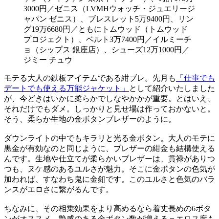
モテる大人の鉄板アイテムである紺ブレ。先月も
「仕事でも
デートでも使える万能ジャケット」
として紹介いたしました
が、今どきはいかに柔らかでしなやかかが重要。とはいえ、
それだけでもダメ。しっかりと見せ場は作っておかないと。
そう、柔らか生地の金ボタンブレザーのように。
ダウンライトの中でもキラリと光る金ボタン。大人のモテに
黒金が有効なのと同じように、ブレザーの紺金も結構使える
んです。生地や仕立てが柔らかいブレザーは、貫禄がありつ
つも、ヌケ感のあるユルさが魅力。そこに金ボタンの色気が
加われば、すなわち鬼に金釦です。このユルさと色気のバラ
ンスがエロさに繋がるんです。
ちなみに、その相乗効果をより高めるなら着丈長めの6ボタ
ンがオススメ。艶感のある金ボタン数が増える＝エロス度も