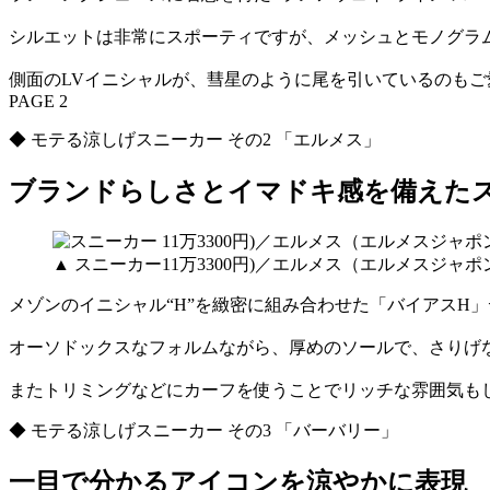
シルエットは非常にスポーティですが、メッシュとモノグラム
側面のLVイニシャルが、彗星のように尾を引いているのも
PAGE 2
◆ モテる涼しげスニーカー その2 「エルメス」
ブランドらしさとイマドキ感を備えた
▲ スニーカー11万3300円)／エルメス（エルメスジャ
メゾンのイニシャル“H”を緻密に組み合わせた「バイアスH
オーソドックスなフォルムながら、厚めのソールで、さりげ
またトリミングなどにカーフを使うことでリッチな雰囲気も
◆ モテる涼しげスニーカー その3 「バーバリー」
一目で分かるアイコンを涼やかに表現