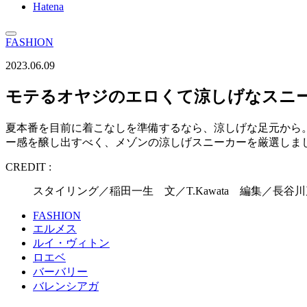
Hatena
FASHION
2023.06.09
モテるオヤジのエロくて涼しげなスニ
夏本番を目前に着こなしを準備するなら、涼しげな足元から
ー感を醸し出すべく、メゾンの涼しげスニーカーを厳選しま
CREDIT :
スタイリング／稲田一生 文／T.Kawata 編集／長谷
FASHION
エルメス
ルイ・ヴィトン
ロエベ
バーバリー
バレンシアガ