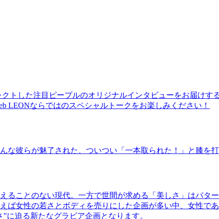
レクトした注目ピープルのオリジナルインタビューをお届けす
b LEONならではのスペシャルトークをお楽しみください！
んな彼らが魅了された、ついつい「一本取られた！」と膝を打
えることのない現代。一方で世間が求める「美しさ」はパター
ば女性の若さとボディを売りにした企画が多い中、女性であるKao
さ”に迫る新たなグラビア企画となります。