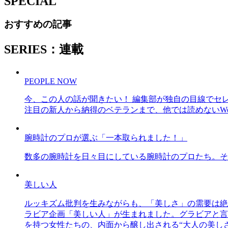
SPECIAL
おすすめの記事
SERIES：連載
PEOPLE NOW
今、この人の話が聞きたい！ 編集部が独自の目線でセ
注目の新人から納得のベテランまで、他では読めないWe
腕時計のプロが選ぶ「一本取られました！」
数多の腕時計を日々目にしている腕時計のプロたち。そ
美しい人
ルッキズム批判を生みながらも、「美しさ」の需要は絶
ラビア企画「美しい人」が生まれました。グラビアと言え
を持つ女性たちの、内面から醸し出される“大人の美し