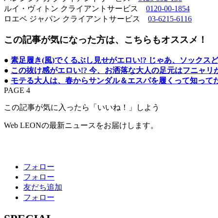
ルイ・ヴィトン クライアントサービス
0120-00-1854
ロエベ ジャパン クライアントサービス
03-6215-6116
この記事が気になった方は、こちらもオススメ！
●
素足履き(風)でくるぶし見せがエロい!? じゃあ、ソックス
●
この抜け感がエロい!? 今、お洒落な大人の足元はフニャリ
●
モテる大人は、春からサンダル＆エスパを履くって知って
PAGE 4
この記事が気に入ったら「いいね！」しよう
Web LEONの最新ニュースをお届けします。
フォロー
フォロー
友だち追加
フォロー