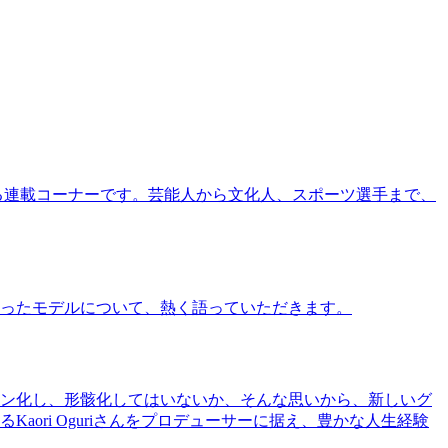
る連載コーナーです。芸能人から文化人、スポーツ選手まで、
ったモデルについて、熱く語っていただきます。
ン化し、形骸化してはいないか、そんな思いから、新しいグ
ri Oguriさんをプロデューサーに据え、豊かな人生経験