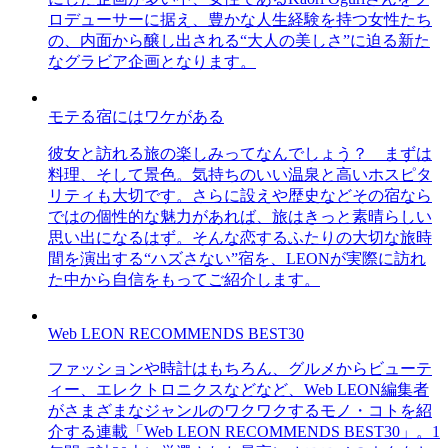
ロデューサーに据え、豊かな人生経験を持つ女性たち
の、内面から醸し出される“大人の美しさ”に迫る新た
なグラビア企画となります。
モテる宿にはワケがある
彼女と訪れる旅の楽しみってなんでしょう？ まずは
料理、そして景色。気持ちのいい温泉と高いホスピタ
リティも大切です。さらに設えや歴史などその宿なら
ではの個性的な魅力があれば、旅はきっと素晴らしい
思い出になるはず。そんな恋するふたりの大切な旅時
間を演出する“ハズさない”宿を、LEONが実際に訪れ
た中から自信をもってご紹介します。
Web LEON RECOMMENDS BEST30
ファッションや時計はもちろん、グルメからビューテ
ィー、エレクトロニクスなどなど、Web LEON編集者
がさまざまなジャンルのワクワクするモノ・コトを紹
介する連載「Web LEON RECOMMENDS BEST30」。1