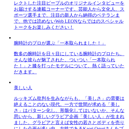
レクトした注目ピープルのオリジナルインタビューを
お届けする連載コーナーです。芸能人から文化人、ス
ポーツ選手まで、注目の新人から納得のベテランま
で、他では読めないWeb LEONならではのスペシャル
トークをお楽しみください！
腕時計のプロが選ぶ「一本取られました！」
数多の腕時計を日々目にしている腕時計のプロたち。
そんな彼らが魅了された、ついつい「一本取られ
た！」と膝を打ったモデルについて、熱く語っていた
だきます。
美しい人
ルッキズム批判を生みながらも、「美しさ」の需要は
絶えることのない現代。一方で世間が求める「美し
さ」はパターン化し、形骸化してはいないか、そんな
思いから、新しいグラビア企画「美しい人」が生まれ
ました。グラビアと言えば女性の若さとボディを売り
にした企画が多い中、女性であるKaori Oguriさんをプ