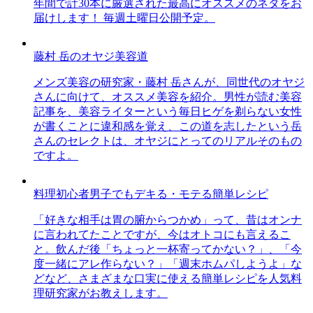
年間で計30本に厳選された最高にオススメのネタをお
届けします！ 毎週土曜日公開予定。
藤村 岳のオヤジ美容道
メンズ美容の研究家・藤村 岳さんが、同世代のオヤジ
さんに向けて、オススメ美容を紹介。男性が読む美容
記事を、美容ライターという毎日ヒゲを剃らない女性
が書くことに違和感を覚え、この道を志したという岳
さんのセレクトは、オヤジにとってのリアルそのもの
ですよ。
料理初心者男子でもデキる・モテる簡単レシピ
「好きな相手は胃の腑からつかめ」って、昔はオンナ
に言われてたことですが、今はオトコにも言えるこ
と。飲んだ後「ちょっと一杯寄ってかない？」、「今
度一緒にアレ作らない？」「週末ホムパしようよ」な
どなど、さまざまな口実に使える簡単レシピを人気料
理研究家がお教えします。