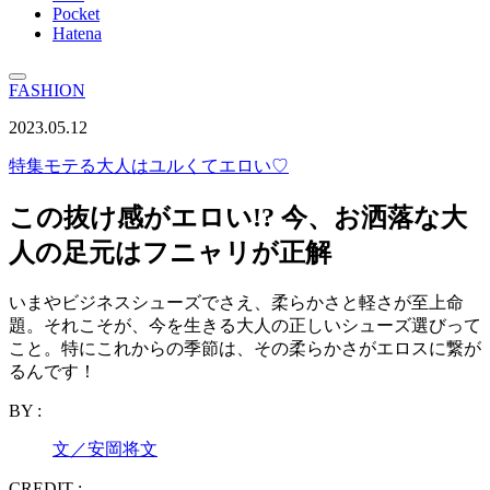
Pocket
Hatena
FASHION
2023.05.12
特集
モテる大人はユルくてエロい♡
この抜け感がエロい!? 今、お洒落な大
人の足元はフニャリが正解
いまやビジネスシューズでさえ、柔らかさと軽さが至上命
題。それこそが、今を生きる大人の正しいシューズ選びって
こと。特にこれからの季節は、その柔らかさがエロスに繋が
るんです！
BY :
文／安岡将文
CREDIT :