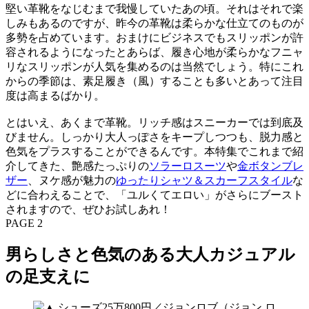
堅い革靴をなじむまで我慢していたあの頃。それはそれで楽
しみもあるのですが、昨今の革靴は柔らかな仕立てのものが
多勢を占めています。おまけにビジネスでもスリッポンが許
容されるようになったとあらば、履き心地が柔らかなフニャ
リなスリッポンが人気を集めるのは当然でしょう。特にこれ
からの季節は、素足履き（風）することも多いとあって注目
度は高まるばかり。
とはいえ、あくまで革靴。リッチ感はスニーカーでは到底及
びません。しっかり大人っぽさをキープしつつも、脱力感と
色気をプラスすることができるんです。本特集でこれまで紹
介してきた、艶感たっぷりの
ソラーロスーツ
や
金ボタンブレ
ザー
、ヌケ感が魅力の
ゆったりシャツ＆スカーフスタイル
な
どに合わえることで、「ユルくてエロい」がさらにブースト
されますので、ぜひお試しあれ！
PAGE 2
男らしさと色気のある大人カジュアル
の足支えに