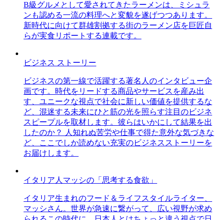
B級グルメとして愛されてきたラーメンは、ミシュラ
ンも認める一流の料理へと変貌を遂げつつあります。
新時代に向けて群雄割拠する街のラーメン店を巨匠自
らが実食リポートする連載です。
ビジネス ストーリー
ビジネスの第一線で活躍する著名人のインタビュー企
画です。時代をリードする商品やサービスを産み出
す、ユニークな視点で社会に新しい価値を提供するな
ど、混迷する未来にひと筋の光を照らす注目のビジネ
スピープルを取材します。彼らはいかにして結果を出
したのか？ 人知れぬ苦労や仕事で得た意外な気づきな
ど、ここでしか読めない充実のビジネスストーリーを
お届けします。
イタリア人マッシの「思考する食欲」
イタリア生まれのフード＆ライフスタイルライター、
マッシさん。世界が急速に繋がって、広い視野が求め
られるこの時代に、日本人とはちょっと違う視点で日