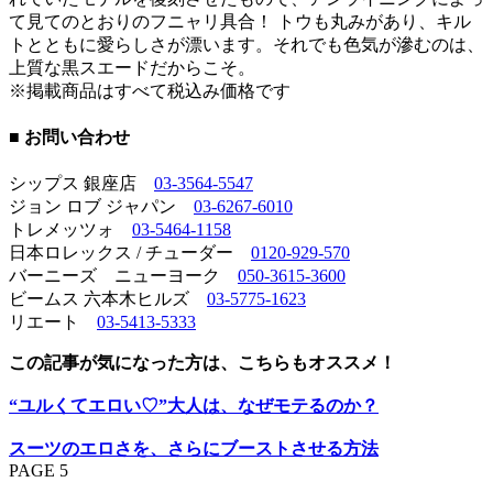
て見てのとおりのフニャリ具合！ トウも丸みがあり、キル
トとともに愛らしさが漂います。それでも色気が滲むのは、
上質な黒スエードだからこそ。
※掲載商品はすべて税込み価格です
■ お問い合わせ
シップス 銀座店
03-3564-5547
ジョン ロブ ジャパン
03-6267-6010
トレメッツォ
03-5464-1158
日本ロレックス / チューダー
0120-929-570
バーニーズ ニューヨーク
050-3615-3600
ビームス 六本木ヒルズ
03-5775-1623
リエート
03-5413-5333
この記事が気になった方は、こちらもオススメ！
“ユルくてエロい♡”大人は、なぜモテるのか？
スーツのエロさを、さらにブーストさせる方法
PAGE 5