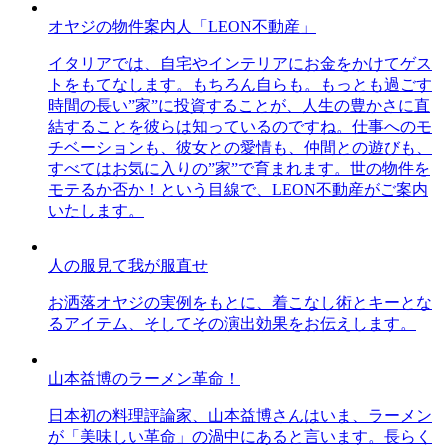
オヤジの物件案内人「LEON不動産」
イタリアでは、自宅やインテリアにお金をかけてゲス
トをもてなします。もちろん自らも。もっとも過ごす
時間の長い”家”に投資することが、人生の豊かさに直
結することを彼らは知っているのですね。仕事へのモ
チベーションも、彼女との愛情も、仲間との遊びも、
すべてはお気に入りの”家”で育まれます。世の物件を
モテるか否か！という目線で、LEON不動産がご案内
いたします。
人の服見て我が服直せ
お洒落オヤジの実例をもとに、着こなし術とキーとな
るアイテム、そしてその演出効果をお伝えします。
山本益博のラーメン革命！
日本初の料理評論家、山本益博さんはいま、ラーメン
が「美味しい革命」の渦中にあると言います。長らく