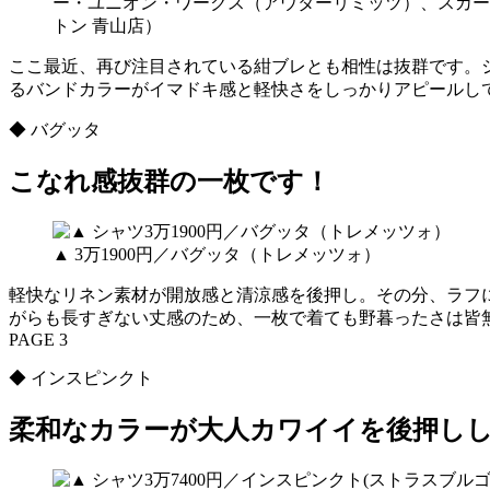
ー・ユニオン・ワークス（アウターリミッツ）、スカーフ1
トン 青山店）
ここ最近、再び注目されている紺ブレとも相性は抜群です。
るバンドカラーがイマドキ感と軽快さをしっかりアピールし
◆ バグッタ
こなれ感抜群の一枚です！
▲ 3万1900円／バグッタ（トレメッツォ）
軽快なリネン素材が開放感と清涼感を後押し。その分、ラフ
がらも長すぎない丈感のため、一枚で着ても野暮ったさは皆
PAGE 3
◆ インスピンクト
柔和なカラーが大人カワイイを後押し