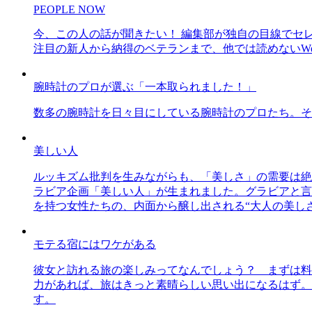
PEOPLE NOW
今、この人の話が聞きたい！ 編集部が独自の目線でセ
注目の新人から納得のベテランまで、他では読めないWe
腕時計のプロが選ぶ「一本取られました！」
数多の腕時計を日々目にしている腕時計のプロたち。そ
美しい人
ルッキズム批判を生みながらも、「美しさ」の需要は絶
ラビア企画「美しい人」が生まれました。グラビアと言え
を持つ女性たちの、内面から醸し出される“大人の美し
モテる宿にはワケがある
彼女と訪れる旅の楽しみってなんでしょう？ まずは料
力があれば、旅はきっと素晴らしい思い出になるはず。
す。