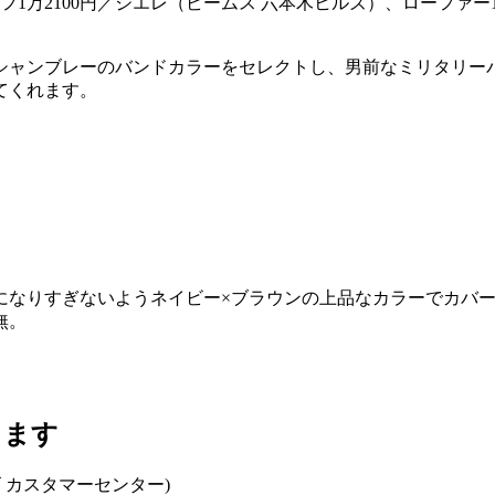
万2100円／ジエレ（ビームス 六本木ヒルズ）、ローファー1
シャンブレーのバンドカラーをセレクトし、男前なミリタリー
てくれます。
になりすぎないようネイビー×ブラウンの上品なカラーでカバ
無。
します