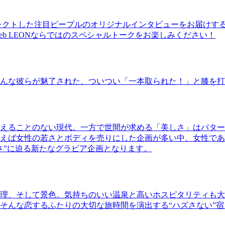
レクトした注目ピープルのオリジナルインタビューをお届けす
b LEONならではのスペシャルトークをお楽しみください！
んな彼らが魅了された、ついつい「一本取られた！」と膝を打
えることのない現代。一方で世間が求める「美しさ」はパター
ば女性の若さとボディを売りにした企画が多い中、女性であるKao
さ”に迫る新たなグラビア企画となります。
理、そして景色。気持ちのいい温泉と高いホスピタリティも大
そんな恋するふたりの大切な旅時間を演出する“ハズさない”宿