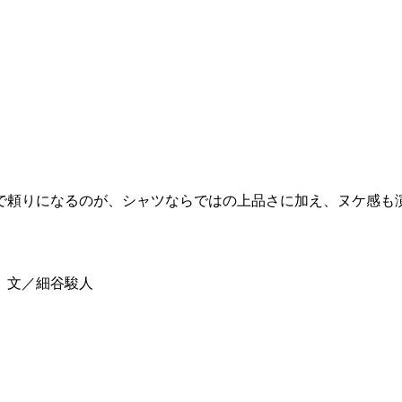
？
で頼りになるのが、シャツならではの上品さに加え、ヌケ感も
 文／細谷駿人