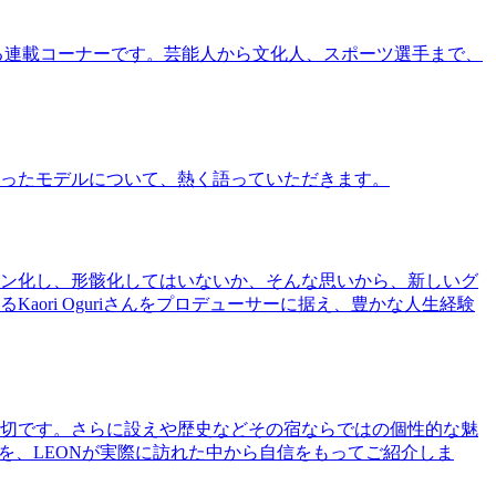
る連載コーナーです。芸能人から文化人、スポーツ選手まで、
ったモデルについて、熱く語っていただきます。
ン化し、形骸化してはいないか、そんな思いから、新しいグ
ri Oguriさんをプロデューサーに据え、豊かな人生経験
切です。さらに設えや歴史などその宿ならではの個性的な魅
を、LEONが実際に訪れた中から自信をもってご紹介しま