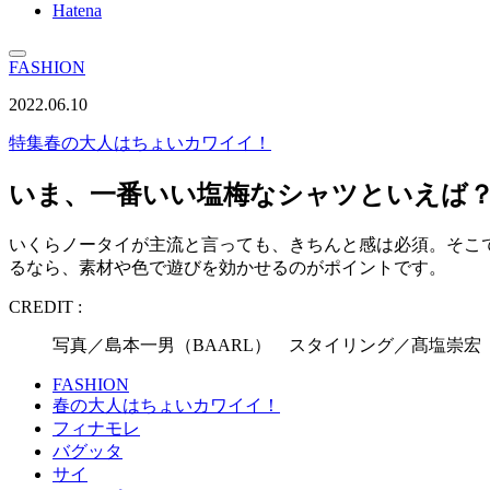
Hatena
FASHION
2022.06.10
特集
春の大人はちょいカワイイ！
いま、一番いい塩梅なシャツといえば
いくらノータイが主流と言っても、きちんと感は必須。そこ
るなら、素材や色で遊びを効かせるのがポイントです。
CREDIT :
写真／島本一男（BAARL） スタイリング／髙塩崇宏
FASHION
春の大人はちょいカワイイ！
フィナモレ
バグッタ
サイ