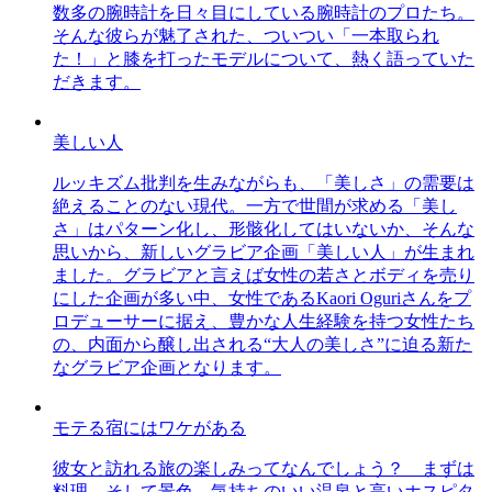
数多の腕時計を日々目にしている腕時計のプロたち。
そんな彼らが魅了された、ついつい「一本取られ
た！」と膝を打ったモデルについて、熱く語っていた
だきます。
美しい人
ルッキズム批判を生みながらも、「美しさ」の需要は
絶えることのない現代。一方で世間が求める「美し
さ」はパターン化し、形骸化してはいないか、そんな
思いから、新しいグラビア企画「美しい人」が生まれ
ました。グラビアと言えば女性の若さとボディを売り
にした企画が多い中、女性であるKaori Oguriさんをプ
ロデューサーに据え、豊かな人生経験を持つ女性たち
の、内面から醸し出される“大人の美しさ”に迫る新た
なグラビア企画となります。
モテる宿にはワケがある
彼女と訪れる旅の楽しみってなんでしょう？ まずは
料理、そして景色。気持ちのいい温泉と高いホスピタ