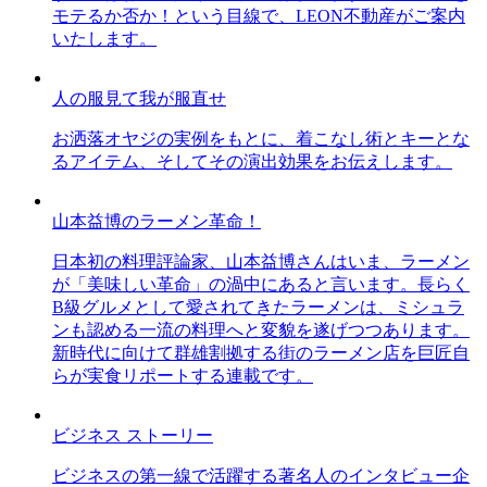
モテるか否か！という目線で、LEON不動産がご案内
いたします。
人の服見て我が服直せ
お洒落オヤジの実例をもとに、着こなし術とキーとな
るアイテム、そしてその演出効果をお伝えします。
山本益博のラーメン革命！
日本初の料理評論家、山本益博さんはいま、ラーメン
が「美味しい革命」の渦中にあると言います。長らく
B級グルメとして愛されてきたラーメンは、ミシュラ
ンも認める一流の料理へと変貌を遂げつつあります。
新時代に向けて群雄割拠する街のラーメン店を巨匠自
らが実食リポートする連載です。
ビジネス ストーリー
ビジネスの第一線で活躍する著名人のインタビュー企