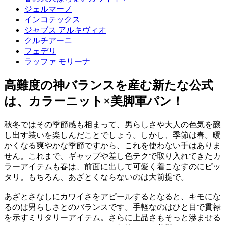
ジェルマーノ
インコテックス
ジャブス アルキヴィオ
クルチアーニ
フェデリ
ラッファ モリーナ
高難度の神バランスを産む新たな公式
は、カラーニット×美脚軍パン！
秋冬ではその季節感も相まって、男らしさや大人の色気を醸
し出す装いを楽しんだことでしょう。しかし、季節は春。暖
かくなる爽やかな季節ですから、これを使わない手はありま
せん。これまで、ギャップや差し色テクで取り入れてきたカ
ラーアイテムも春は、前面に出して可愛く着こなすのにピッ
タリ。もちろん、あざとくならないのは大前提で。
あざとさなしにカワイさをアピールするとなると、キモにな
るのは男らしさとのバランスです。手軽なのはひと目で貫禄
を示すミリタリーアイテム。さらに上品さもそっと滲ませる