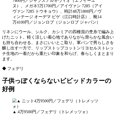
7400円／ジャブスアルキヴィオ（エフイーエ
ヌ）、メガネ5万1700円／アイヴァン 7285（アイ
ヴァン 7285 トウキョウ）、時計48万1800円／ヴ
ィンテージ オーデマ ピゲ（江口時計店）、靴14
万4100円／ジョンロブ（ジョンロブ ジャパン）
リネンにウール、シルク、カシミアの四種混の杢糸で編み上
げたニット。軽く涼しい着心地でありながら滑らかな風合い
も持ち合わせる、まさにいいとこ取り。軍パンで男らしさを
醸し出す一方で、リップストップコットンリヨセルストレッ
チ生地の一着だから重たい印象を和らげ、春らしくまとまり
ます。
◆ フェデリ
子供っぽくならないビビッドカラーの
好例
▲ 4万9500円／フェデリ（トレメッツォ）