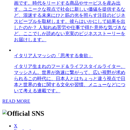
画です。時代をリードする商品やサービスを産み出
す、ユニークな視点で社会に新しい価値を提供するな
ど、混迷する未来にひと筋の光を照らす注目のビジネ
スピープルを取材します。彼らはいかにして結果を出
したのか？ 人知れぬ苦労や仕事で得た意外な気づきな
ど、ここでしか読めない充実のビジネスストーリーを
お届けします。
イタリア人マッシの「思考する食欲」
イタリア生まれのフード＆ライフスタイルライター、
マッシさん。世界が急速に繋がって、広い視野が求め
られるこの時代に、日本人とはちょっと違う視点で日
本と世界の食に関する文化や習慣、メニューなどにつ
いて考える連載です。
READ MORE
X