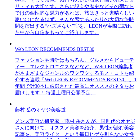
リティも大切です。さらに設えや歴史などその宿なら
ではの個性的な魅力があれば、旅はきっと素晴らしい
思い出になるはず。そんな恋するふたりの大切な旅時
間を演出する“ハズさない”宿を、LEONが実際に訪れ
た中から自信をもってご紹介します。
Web LEON RECOMMENDS BEST30
ファッションや時計はもちろん、グルメからビューテ
ィー、エレクトロニクスなどなど、Web LEON編集者
がさまざまなジャンルのワクワクするモノ・コトを紹
介する連載「Web LEON RECOMMENDS BEST30」。1
年間で計30本に厳選された最高にオススメのネタをお
届けします！ 毎週土曜日公開予定。
藤村 岳のオヤジ美容道
メンズ美容の研究家・藤村 岳さんが、同世代のオヤジ
さんに向けて、オススメ美容を紹介。男性が読む美容
記事を、美容ライターという毎日ヒゲを剃らない女性