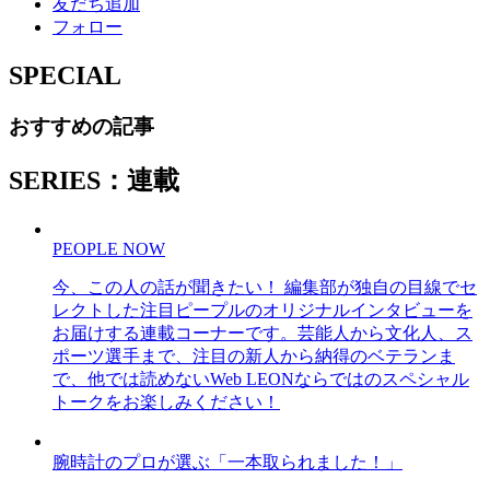
友だち追加
フォロー
SPECIAL
おすすめの記事
SERIES：連載
PEOPLE NOW
今、この人の話が聞きたい！ 編集部が独自の目線でセ
レクトした注目ピープルのオリジナルインタビューを
お届けする連載コーナーです。芸能人から文化人、ス
ポーツ選手まで、注目の新人から納得のベテランま
で、他では読めないWeb LEONならではのスペシャル
トークをお楽しみください！
腕時計のプロが選ぶ「一本取られました！」