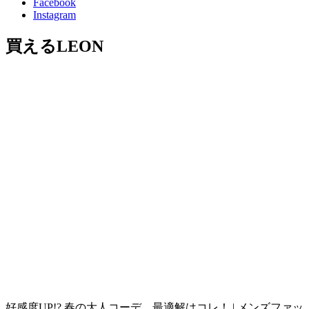
Facebook
Instagram
買えるLEON
好感度UP!? 春の大人コーデ、最適解はコレ！ | メンズファッ