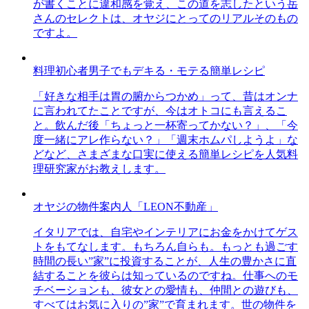
が書くことに違和感を覚え、この道を志したという岳
さんのセレクトは、オヤジにとってのリアルそのもの
ですよ。
料理初心者男子でもデキる・モテる簡単レシピ
「好きな相手は胃の腑からつかめ」って、昔はオンナ
に言われてたことですが、今はオトコにも言えるこ
と。飲んだ後「ちょっと一杯寄ってかない？」、「今
度一緒にアレ作らない？」「週末ホムパしようよ」な
どなど、さまざまな口実に使える簡単レシピを人気料
理研究家がお教えします。
オヤジの物件案内人「LEON不動産」
イタリアでは、自宅やインテリアにお金をかけてゲス
トをもてなします。もちろん自らも。もっとも過ごす
時間の長い”家”に投資することが、人生の豊かさに直
結することを彼らは知っているのですね。仕事へのモ
チベーションも、彼女との愛情も、仲間との遊びも、
すべてはお気に入りの”家”で育まれます。世の物件を