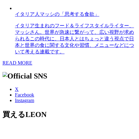
イタリア人マッシの「思考する食欲」
イタリア生まれのフード＆ライフスタイルライター、
マッシさん。世界が急速に繋がって、広い視野が求め
られるこの時代に、日本人とはちょっと違う視点で日
本と世界の食に関する文化や習慣、メニューなどにつ
いて考える連載です。
READ MORE
X
Facebook
Instagram
買えるLEON