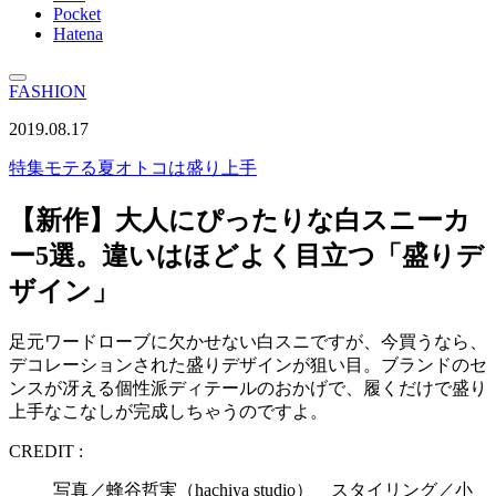
Pocket
Hatena
FASHION
2019.08.17
特集
モテる夏オトコは盛り上手
【新作】大人にぴったりな白スニーカ
ー5選。違いはほどよく目立つ「盛りデ
ザイン」
足元ワードローブに欠かせない白スニですが、今買うなら、
デコレーションされた盛りデザインが狙い目。ブランドのセ
ンスが冴える個性派ディテールのおかげで、履くだけで盛り
上手なこなしが完成しちゃうのですよ。
CREDIT :
写真／蜂谷哲実（hachiya studio） スタイリング／小