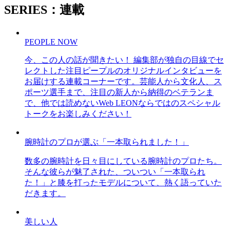
SERIES：連載
PEOPLE NOW
今、この人の話が聞きたい！ 編集部が独自の目線でセ
レクトした注目ピープルのオリジナルインタビューを
お届けする連載コーナーです。芸能人から文化人、ス
ポーツ選手まで、注目の新人から納得のベテランま
で、他では読めないWeb LEONならではのスペシャル
トークをお楽しみください！
腕時計のプロが選ぶ「一本取られました！」
数多の腕時計を日々目にしている腕時計のプロたち。
そんな彼らが魅了された、ついつい「一本取られ
た！」と膝を打ったモデルについて、熱く語っていた
だきます。
美しい人