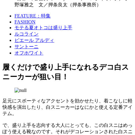
野塚雅之 文／押条良太（押条事務所）
FEATURE：特集
FASHION
モテる夏オトコは盛り上手
ルコライン
ピエール アルディ
サントーニ
オフホワイト
履くだけで盛り上手になれるデコ白ス
ニーカーが狙い目！
足元にスポーティなアクセントを効かせたり、着こなしに軽
快感を演出したり、白スニーカーはなにかと使える定番アイ
テム。
で、盛り上手を志向する大人にとっても、この白スニはめっ
ぽう使える靴なのです。それがデコレーションされた白スニ