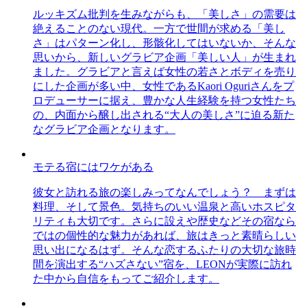
ルッキズム批判を生みながらも、「美しさ」の需要は
絶えることのない現代。一方で世間が求める「美し
さ」はパターン化し、形骸化してはいないか、そんな
思いから、新しいグラビア企画「美しい人」が生まれ
ました。グラビアと言えば女性の若さとボディを売り
にした企画が多い中、女性であるKaori Oguriさんをプ
ロデューサーに据え、豊かな人生経験を持つ女性たち
の、内面から醸し出される“大人の美しさ”に迫る新た
なグラビア企画となります。
モテる宿にはワケがある
彼女と訪れる旅の楽しみってなんでしょう？ まずは
料理、そして景色。気持ちのいい温泉と高いホスピタ
リティも大切です。さらに設えや歴史などその宿なら
ではの個性的な魅力があれば、旅はきっと素晴らしい
思い出になるはず。そんな恋するふたりの大切な旅時
間を演出する“ハズさない”宿を、LEONが実際に訪れ
た中から自信をもってご紹介します。