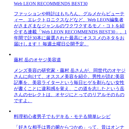
Web LEON RECOMMENDS BEST30
ファッションや時計はもちろん、グルメからビューテ
ィー、エレクトロニクスなどなど、Web LEON編集者
がさまざまなジャンルのワクワクするモノ・コトを紹
介する連載「Web LEON RECOMMENDS BEST30」。1
年間で計30本に厳選された最高にオススメのネタをお
届けします！ 毎週土曜日公開予定。
藤村 岳のオヤジ美容道
メンズ美容の研究家・藤村 岳さんが、同世代のオヤジ
さんに向けて、オススメ美容を紹介。男性が読む美容
記事を、美容ライターという毎日ヒゲを剃らない女性
が書くことに違和感を覚え、この道を志したという岳
さんのセレクトは、オヤジにとってのリアルそのもの
ですよ。
料理初心者男子でもデキる・モテる簡単レシピ
「好きな相手は胃の腑からつかめ」って、昔はオンナ