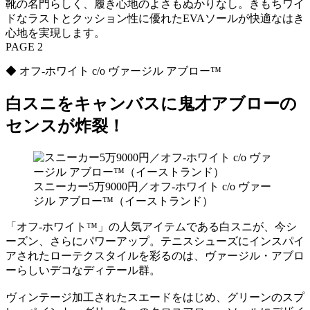
靴の名門らしく、履き心地のよさもぬかりなし。きもちワイ
ドなラストとクッション性に優れたEVAソールが快適なはき
心地を実現します。
PAGE 2
◆ オフ-ホワイト c/o ヴァージル アブロー™
白スニをキャンバスに鬼才アブローの
センスが炸裂！
スニーカー5万9000円／オフ-ホワイト c/o ヴァー
ジル アブロー™️（イーストランド）
「オフ-ホワイト™」の人気アイテムである白スニが、今シ
ーズン、さらにパワーアップ。テニスシューズにインスパイ
アされたローテクスタイルを彩るのは、ヴァージル・アブロ
ーらしいデコなディテール群。
ヴィンテージ加工されたスエードをはじめ、グリーンのスプ