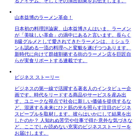
るアイテム、そしてその演出効果をお伝えします。
山本益博のラーメン革命！
日本初の料理評論家、山本益博さんはいま、ラーメン
が「美味しい革命」の渦中にあると言います。長らく
B級グルメとして愛されてきたラーメンは、ミシュラ
ンも認める一流の料理へと変貌を遂げつつあります。
新時代に向けて群雄割拠する街のラーメン店を巨匠自
らが実食リポートする連載です。
ビジネス ストーリー
ビジネスの第一線で活躍する著名人のインタビュー企
画です。時代をリードする商品やサービスを産み出
す、ユニークな視点で社会に新しい価値を提供するな
ど、混迷する未来にひと筋の光を照らす注目のビジネ
スピープルを取材します。彼らはいかにして結果を出
したのか？ 人知れぬ苦労や仕事で得た意外な気づきな
ど、ここでしか読めない充実のビジネスストーリーを
お届けします。