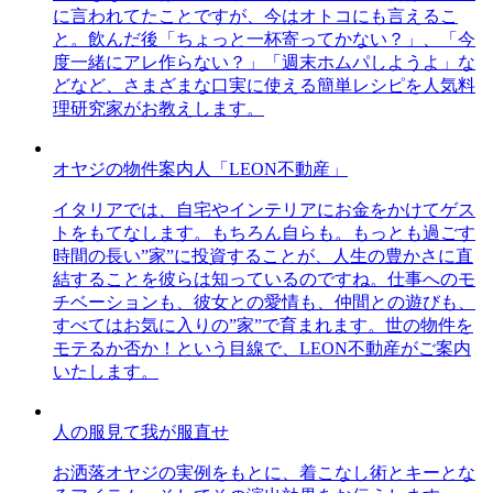
に言われてたことですが、今はオトコにも言えるこ
と。飲んだ後「ちょっと一杯寄ってかない？」、「今
度一緒にアレ作らない？」「週末ホムパしようよ」な
どなど、さまざまな口実に使える簡単レシピを人気料
理研究家がお教えします。
オヤジの物件案内人「LEON不動産」
イタリアでは、自宅やインテリアにお金をかけてゲス
トをもてなします。もちろん自らも。もっとも過ごす
時間の長い”家”に投資することが、人生の豊かさに直
結することを彼らは知っているのですね。仕事へのモ
チベーションも、彼女との愛情も、仲間との遊びも、
すべてはお気に入りの”家”で育まれます。世の物件を
モテるか否か！という目線で、LEON不動産がご案内
いたします。
人の服見て我が服直せ
お洒落オヤジの実例をもとに、着こなし術とキーとな