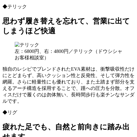
◆テリック
思わず履き替えを忘れて、営業に出て
しまうほど快適
左：6800円、右：4800円／テリック（ドウシシャ
お客様相談室）
独自のレシピでブレンドされたEVA素材は、衝撃吸収性だけ
にとどまらず、高いクッション性と反発性、そして弾力性を
網羅。さらに軽量性にも優れており、また土踏まず部分を支
えるアーチ構造を採用することで、踵への圧力を分散。オフ
ィスだけで履くのは勿体無い、長時間歩行も楽チンなサンダ
ルです。
◆リグ
疲れた足でも、自然と前向きに踏み出
せます