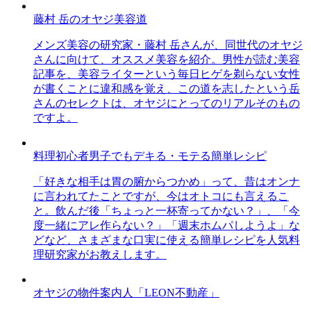
藤村 岳のオヤジ美容道
メンズ美容の研究家・藤村 岳さんが、同世代のオヤジ
さんに向けて、オススメ美容を紹介。男性が読む美容
記事を、美容ライターという毎日ヒゲを剃らない女性
が書くことに違和感を覚え、この道を志したという岳
さんのセレクトは、オヤジにとってのリアルそのもの
ですよ。
料理初心者男子でもデキる・モテる簡単レシピ
「好きな相手は胃の腑からつかめ」って、昔はオンナ
に言われてたことですが、今はオトコにも言えるこ
と。飲んだ後「ちょっと一杯寄ってかない？」、「今
度一緒にアレ作らない？」「週末ホムパしようよ」な
どなど、さまざまな口実に使える簡単レシピを人気料
理研究家がお教えします。
オヤジの物件案内人「LEON不動産」