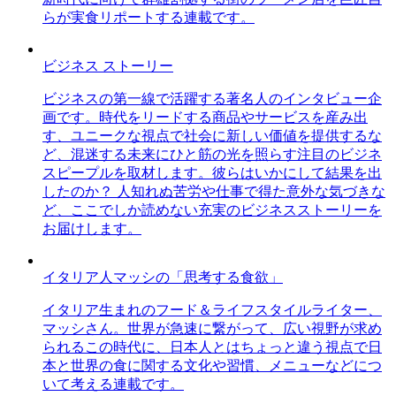
らが実食リポートする連載です。
ビジネス ストーリー
ビジネスの第一線で活躍する著名人のインタビュー企
画です。時代をリードする商品やサービスを産み出
す、ユニークな視点で社会に新しい価値を提供するな
ど、混迷する未来にひと筋の光を照らす注目のビジネ
スピープルを取材します。彼らはいかにして結果を出
したのか？ 人知れぬ苦労や仕事で得た意外な気づきな
ど、ここでしか読めない充実のビジネスストーリーを
お届けします。
イタリア人マッシの「思考する食欲」
イタリア生まれのフード＆ライフスタイルライター、
マッシさん。世界が急速に繋がって、広い視野が求め
られるこの時代に、日本人とはちょっと違う視点で日
本と世界の食に関する文化や習慣、メニューなどにつ
いて考える連載です。