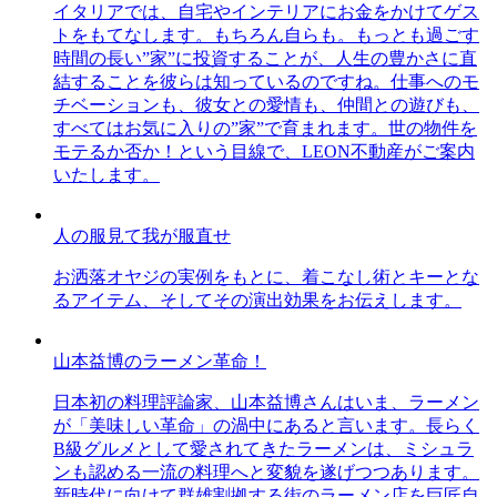
イタリアでは、自宅やインテリアにお金をかけてゲス
トをもてなします。もちろん自らも。もっとも過ごす
時間の長い”家”に投資することが、人生の豊かさに直
結することを彼らは知っているのですね。仕事へのモ
チベーションも、彼女との愛情も、仲間との遊びも、
すべてはお気に入りの”家”で育まれます。世の物件を
モテるか否か！という目線で、LEON不動産がご案内
いたします。
人の服見て我が服直せ
お洒落オヤジの実例をもとに、着こなし術とキーとな
るアイテム、そしてその演出効果をお伝えします。
山本益博のラーメン革命！
日本初の料理評論家、山本益博さんはいま、ラーメン
が「美味しい革命」の渦中にあると言います。長らく
B級グルメとして愛されてきたラーメンは、ミシュラ
ンも認める一流の料理へと変貌を遂げつつあります。
新時代に向けて群雄割拠する街のラーメン店を巨匠自