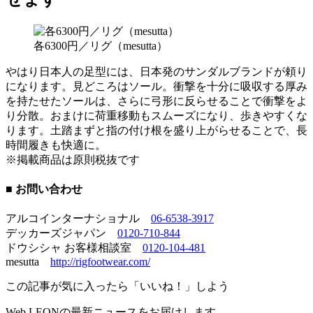
各6300円／リグ（mesutta）
やはり日本人の足型には、日本発のサンダルブランドが頼り
になります。見どころはソール。衝撃を十分に吸収する厚み
を持たせたソールは、さらに弓形に反らせることで衝撃をよ
り分散。おまけに荷重移動もスムーズになり、歩きやすくな
ります。土踏まずと指の付け根を盛り上がらせることで、長
時間履きも快適に。
※掲載商品は原則税抜です
■ お問い合わせ
アルコインターナショナル
06-6538-3917
デッカーズジャパン
0120-710-844
ドウシシャ お客様相談室
0120-104-481
mesutta
http://rigfootwear.com/
この記事が気に入ったら「いいね！」しよう
Web LEONの最新ニュースをお届けします。