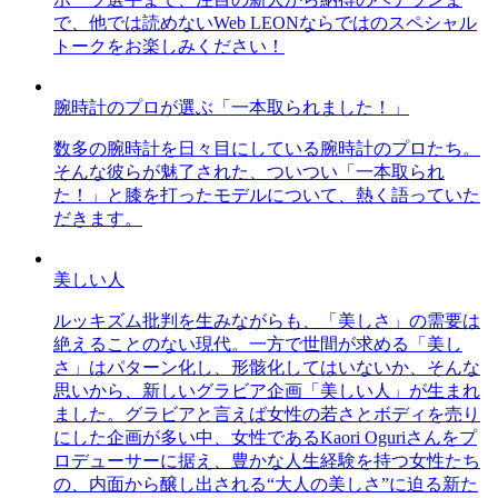
で、他では読めないWeb LEONならではのスペシャル
トークをお楽しみください！
腕時計のプロが選ぶ「一本取られました！」
数多の腕時計を日々目にしている腕時計のプロたち。
そんな彼らが魅了された、ついつい「一本取られ
た！」と膝を打ったモデルについて、熱く語っていた
だきます。
美しい人
ルッキズム批判を生みながらも、「美しさ」の需要は
絶えることのない現代。一方で世間が求める「美し
さ」はパターン化し、形骸化してはいないか、そんな
思いから、新しいグラビア企画「美しい人」が生まれ
ました。グラビアと言えば女性の若さとボディを売り
にした企画が多い中、女性であるKaori Oguriさんをプ
ロデューサーに据え、豊かな人生経験を持つ女性たち
の、内面から醸し出される“大人の美しさ”に迫る新た