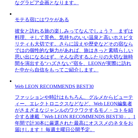
なグラビア企画となります。
モテる宿にはワケがある
彼女と訪れる旅の楽しみってなんでしょう？ まずは
料理、そして景色。気持ちのいい温泉と高いホスピタ
リティも大切です。さらに設えや歴史などその宿なら
ではの個性的な魅力があれば、旅はきっと素晴らしい
思い出になるはず。そんな恋するふたりの大切な旅時
間を演出する“ハズさない”宿を、LEONが実際に訪れ
た中から自信をもってご紹介します。
Web LEON RECOMMENDS BEST30
ファッションや時計はもちろん、グルメからビューテ
ィー、エレクトロニクスなどなど、Web LEON編集者
がさまざまなジャンルのワクワクするモノ・コトを紹
介する連載「Web LEON RECOMMENDS BEST30」。1
年間で計30本に厳選された最高にオススメのネタをお
届けします！ 毎週土曜日公開予定。