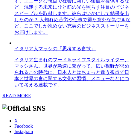
す、ユニークな視点で社会に新しい価値を提供するな
ど、混迷する未来にひと筋の光を照らす注目のビジネ
スピープルを取材します。彼らはいかにして結果を出
したのか？ 人知れぬ苦労や仕事で得た意外な気づきな
ど、ここでしか読めない充実のビジネスストーリーを
お届けします。
イタリア人マッシの「思考する食欲」
イタリア生まれのフード＆ライフスタイルライター、
マッシさん。世界が急速に繋がって、広い視野が求め
られるこの時代に、日本人とはちょっと違う視点で日
本と世界の食に関する文化や習慣、メニューなどにつ
いて考える連載です。
READ MORE
X
Facebook
Instagram