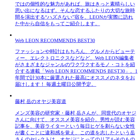
ではの個性的な魅力があれば、旅はきっと素晴らしい
思い出になるはず。そんな恋するふたりの大切な旅時
間を演出する“ハズさない”宿を、LEONが実際に訪れ
た中から自信をもってご紹介します。
Web LEON RECOMMENDS BEST30
ファッションや時計はもちろん、グルメからビューテ
ィー、エレクトロニクスなどなど、Web LEON編集者
がさまざまなジャンルのワクワクするモノ・コトを紹
介する連載「Web LEON RECOMMENDS BEST30」。1
年間で計30本に厳選された最高にオススメのネタをお
届けします！ 毎週土曜日公開予定。
藤村 岳のオヤジ美容道
メンズ美容の研究家・藤村 岳さんが、同世代のオヤジ
さんに向けて、オススメ美容を紹介。男性が読む美容
記事を、美容ライターという毎日ヒゲを剃らない女性
が書くことに違和感を覚え、この道を志したという岳
さんのセレクトは、オヤジにとってのリアルそのもの