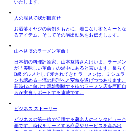
いたします。
人の服見て我が服直せ
お洒落オヤジの実例をもとに、着こなし術とキーとな
るアイテム、そしてその演出効果をお伝えします。
山本益博のラーメン革命！
日本初の料理評論家、山本益博さんはいま、ラーメン
が「美味しい革命」の渦中にあると言います。長らく
B級グルメとして愛されてきたラーメンは、ミシュラ
ンも認める一流の料理へと変貌を遂げつつあります。
新時代に向けて群雄割拠する街のラーメン店を巨匠自
らが実食リポートする連載です。
ビジネス ストーリー
ビジネスの第一線で活躍する著名人のインタビュー企
画です。時代をリードする商品やサービスを産み出