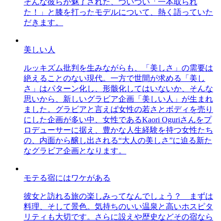
そんな彼らが魅了された、ついつい「一本取られ
た！」と膝を打ったモデルについて、熱く語っていた
だきます。
美しい人
ルッキズム批判を生みながらも、「美しさ」の需要は
絶えることのない現代。一方で世間が求める「美し
さ」はパターン化し、形骸化してはいないか、そんな
思いから、新しいグラビア企画「美しい人」が生まれ
ました。グラビアと言えば女性の若さとボディを売り
にした企画が多い中、女性であるKaori Oguriさんをプ
ロデューサーに据え、豊かな人生経験を持つ女性たち
の、内面から醸し出される“大人の美しさ”に迫る新た
なグラビア企画となります。
モテる宿にはワケがある
彼女と訪れる旅の楽しみってなんでしょう？ まずは
料理、そして景色。気持ちのいい温泉と高いホスピタ
リティも大切です。さらに設えや歴史などその宿なら