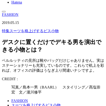
Hatena
FASHION
2019.05.15
特集
スーツを格上げするビス小物
デスクに置くだけでデキる男を演出で
きる小物とは？
ベルルッティの見所は靴やバッグだけじゃありません。実は
ステーショナリーも充実しているのです。これらで机上を彩
れば、オフィスの評価はうなぎ上り間違いナシですよ。
CREDIT :
写真／島本一男（BAARL） スタイリング／髙塩崇
宏 文／瀧川修平
FASHION
スーツを格上げするビス小物