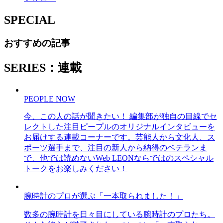
SPECIAL
おすすめの記事
SERIES：連載
PEOPLE NOW
今、この人の話が聞きたい！ 編集部が独自の目線でセ
レクトした注目ピープルのオリジナルインタビューを
お届けする連載コーナーです。芸能人から文化人、ス
ポーツ選手まで、注目の新人から納得のベテランま
で、他では読めないWeb LEONならではのスペシャル
トークをお楽しみください！
腕時計のプロが選ぶ「一本取られました！」
数多の腕時計を日々目にしている腕時計のプロたち。