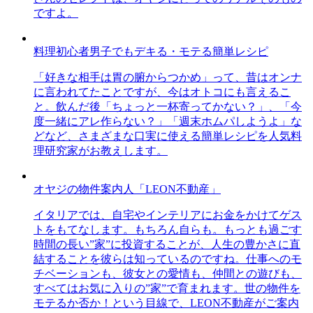
ですよ。
料理初心者男子でもデキる・モテる簡単レシピ
「好きな相手は胃の腑からつかめ」って、昔はオンナ
に言われてたことですが、今はオトコにも言えるこ
と。飲んだ後「ちょっと一杯寄ってかない？」、「今
度一緒にアレ作らない？」「週末ホムパしようよ」な
どなど、さまざまな口実に使える簡単レシピを人気料
理研究家がお教えします。
オヤジの物件案内人「LEON不動産」
イタリアでは、自宅やインテリアにお金をかけてゲス
トをもてなします。もちろん自らも。もっとも過ごす
時間の長い”家”に投資することが、人生の豊かさに直
結することを彼らは知っているのですね。仕事へのモ
チベーションも、彼女との愛情も、仲間との遊びも、
すべてはお気に入りの”家”で育まれます。世の物件を
モテるか否か！という目線で、LEON不動産がご案内