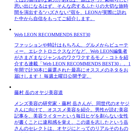
思い出になるはず。そんな恋するふたりの大切な旅時
間を演出する“ハズさない”宿を、LEONが実際に訪れ
た中から自信をもってご紹介します。
Web LEON RECOMMENDS BEST30
ファッションや時計はもちろん、グルメからビューテ
ィー、エレクトロニクスなどなど、Web LEON編集者
がさまざまなジャンルのワクワクするモノ・コトを紹
介する連載「Web LEON RECOMMENDS BEST30」。1
年間で計30本に厳選された最高にオススメのネタをお
届けします！ 毎週土曜日公開予定。
藤村 岳のオヤジ美容道
メンズ美容の研究家・藤村 岳さんが、同世代のオヤジ
さんに向けて、オススメ美容を紹介。男性が読む美容
記事を、美容ライターという毎日ヒゲを剃らない女性
が書くことに違和感を覚え、この道を志したという岳
さんのセレクトは、オヤジにとってのリアルそのもの