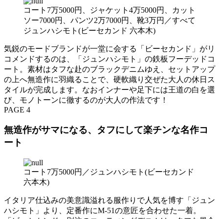
コート7万5000円、ジャケット4万5000円、カット
ソー7000円、パンツ2万7000円、靴3万円／すべて
ジュンハシモト(ビーセカンド 六本木)
気鋭のモードブランドが一堂に会する「ビーセカンド」がリ
コメンドするのは、「ジュンハシモト」の鉄板フーデッドコ
ート。素材はタフな赴のブラックデニムゆえ、セットアップ
の上へ無造作に羽織ることで、硬軟織り交ぜた大人の休日ス
タイルが完成します。なおインナーや足下には王道の白を選
び、モノトーンに徹するのが大人の作法です！
PAGE 4
無造作がサマになる、タフにして楽チンな名作コ
ート
コート7万5000円／ジュンハシモト(ビーセカンド
六本木)
イタリア仕込みの美意識溢れる服作りで人気を博す「ジュン
ハシモト」より、定番作にM-51の意匠を合わせた一着。