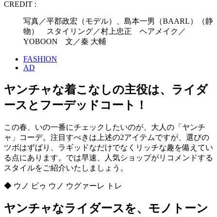
CREDIT :
写真／平郡政宏（モデル）、島本一男（BAARL）（静
物） スタイリング／村上忠正 ヘアメイク／
YOBOON 文／秦 大輔
FASHION
AD
ヤンチャな着こなしの主役は、ライダ
ースとフーデッドコート！
この春、いの一番にチェックしたいのが、大人の「ヤンチ
ャ」コーデ。注目すべきは上述の2アイテムですが、選びの
ツボはずばり、ラギッドなだけでなくリッチな趣を備えてい
る点にあります。では早速、人気ショップがリコメンドする
スタイルをご紹介いたしましょう。
◆ ウノ ピゥ ウノ ウグァーレ トレ
ヤンチャなライダースを、モノトーン