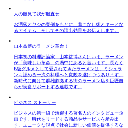
人の服見て我が服直せ
お洒落オヤジの実例をもとに、着こなし術とキーとな
るアイテム、そしてその演出効果をお伝えします。
山本益博のラーメン革命！
日本初の料理評論家、山本益博さんはいま、ラーメン
が「美味しい革命」の渦中にあると言います。長らく
B級グルメとして愛されてきたラーメンは、ミシュラ
ンも認める一流の料理へと変貌を遂げつつあります。
新時代に向けて群雄割拠する街のラーメン店を巨匠自
らが実食リポートする連載です。
ビジネス ストーリー
ビジネスの第一線で活躍する著名人のインタビュー企
画です。時代をリードする商品やサービスを産み出
す、ユニークな視点で社会に新しい価値を提供するな