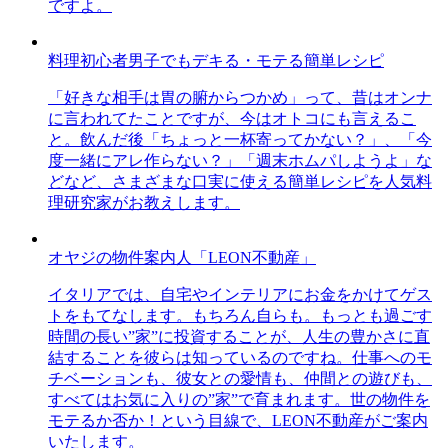
ですよ。
料理初心者男子でもデキる・モテる簡単レシピ
「好きな相手は胃の腑からつかめ」って、昔はオンナ
に言われてたことですが、今はオトコにも言えるこ
と。飲んだ後「ちょっと一杯寄ってかない？」、「今
度一緒にアレ作らない？」「週末ホムパしようよ」な
どなど、さまざまな口実に使える簡単レシピを人気料
理研究家がお教えします。
オヤジの物件案内人「LEON不動産」
イタリアでは、自宅やインテリアにお金をかけてゲス
トをもてなします。もちろん自らも。もっとも過ごす
時間の長い”家”に投資することが、人生の豊かさに直
結することを彼らは知っているのですね。仕事へのモ
チベーションも、彼女との愛情も、仲間との遊びも、
すべてはお気に入りの”家”で育まれます。世の物件を
モテるか否か！という目線で、LEON不動産がご案内
いたします。