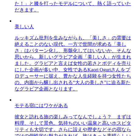
た！」と膝を打ったモデルについて、熱く語っていた
だきます。
美しい人
ルッキズム批判を生みながらも、「美しさ」の需要は
絶えることのない現代。一方で世間が求める「美し
さ」はパターン化し、形骸化してはいないか、そんな
思いから、新しいグラビア企画「美しい人」が生まれ
ました。グラビアと言えば女性の若さとボディを売り
にした企画が多い中、女性であるKaori Oguriさんをプ
ロデューサーに据え、豊かな人生経験を持つ女性たち
の、内面から醸し出される“大人の美しさ”に迫る新た
なグラビア企画となります。
モテる宿にはワケがある
彼女と訪れる旅の楽しみってなんでしょう？ まずは
料理、そして景色。気持ちのいい温泉と高いホスピタ
リティも大切です。さらに設えや歴史などその宿なら
ではの個性的な魅力があれば、旅はきっと素晴らしい