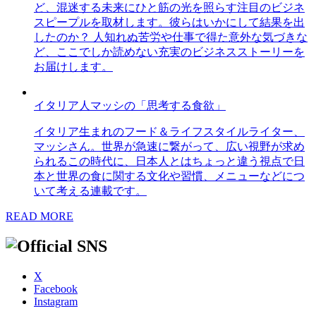
ど、混迷する未来にひと筋の光を照らす注目のビジネ
スピープルを取材します。彼らはいかにして結果を出
したのか？ 人知れぬ苦労や仕事で得た意外な気づきな
ど、ここでしか読めない充実のビジネスストーリーを
お届けします。
イタリア人マッシの「思考する食欲」
イタリア生まれのフード＆ライフスタイルライター、
マッシさん。世界が急速に繋がって、広い視野が求め
られるこの時代に、日本人とはちょっと違う視点で日
本と世界の食に関する文化や習慣、メニューなどにつ
いて考える連載です。
READ MORE
X
Facebook
Instagram