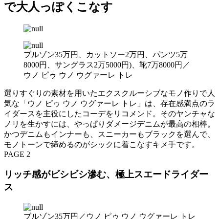
で大人っぽくこなす
ブルゾン35万円、カットソー2万円、パンツ5万
8000円、サングラス2万5000円)、靴7万8000円／
ウノ ピゥ ウノ ウグァーレ トレ
選りすぐりの素材を用いたエクスクルーシブなモノ作りで人
気な「ウノ ピゥ ウノ ウグァーレ トレ」は、存在感満点のラ
イダースを主役にしたコーデをリコメンド。そのヤンチャな
ノリを生かすには、やっぱりダメージデニムが最高の相棒。
かつデニムもインナーも、スニーカーもブラックを選んで、
モノトーンで締めるのがシックに着こなすキメ手です。
PAGE 2
リッチ感がビシビシ滲む、極上スエードライダー
ス
ブルゾン35万円／ウノ ピゥ ウノ ウグァーレ トレ