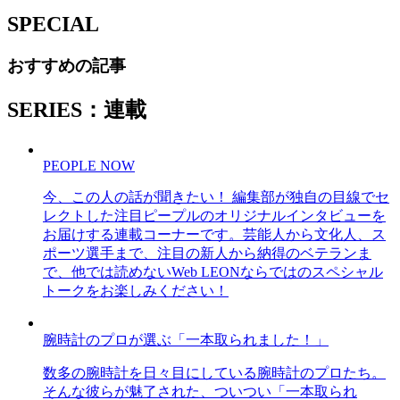
SPECIAL
おすすめの記事
SERIES：連載
PEOPLE NOW
今、この人の話が聞きたい！ 編集部が独自の目線でセ
レクトした注目ピープルのオリジナルインタビューを
お届けする連載コーナーです。芸能人から文化人、ス
ポーツ選手まで、注目の新人から納得のベテランま
で、他では読めないWeb LEONならではのスペシャル
トークをお楽しみください！
腕時計のプロが選ぶ「一本取られました！」
数多の腕時計を日々目にしている腕時計のプロたち。
そんな彼らが魅了された、ついつい「一本取られ