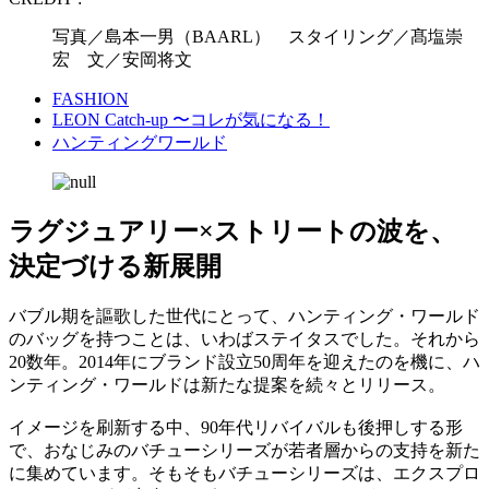
写真／島本一男（BAARL） スタイリング／髙塩崇
宏 文／安岡将文
FASHION
LEON Catch-up 〜コレが気になる！
ハンティングワールド
ラグジュアリー×ストリートの波を、
決定づける新展開
バブル期を謳歌した世代にとって、ハンティング・ワールド
のバッグを持つことは、いわばステイタスでした。それから
20数年。2014年にブランド設立50周年を迎えたのを機に、ハ
ンティング・ワールドは新たな提案を続々とリリース。
イメージを刷新する中、90年代リバイバルも後押しする形
で、おなじみのバチューシリーズが若者層からの支持を新た
に集めています。そもそもバチューシリーズは、エクスプロ