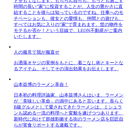
トをもてなします。もちろん自らも。もっとも過ごす
時間の長い”家”に投資することが、人生の豊かさに直
結することを彼らは知っているのですね。仕事へのモ
チベーションも、彼女との愛情も、仲間との遊びも、
すべてはお気に入りの”家”で育まれます。世の物件を
モテるか否か！という目線で、LEON不動産がご案内
いたします。
人の服見て我が服直せ
お洒落オヤジの実例をもとに、着こなし術とキーとな
るアイテム、そしてその演出効果をお伝えします。
山本益博のラーメン革命！
日本初の料理評論家、山本益博さんはいま、ラーメン
が「美味しい革命」の渦中にあると言います。長らく
B級グルメとして愛されてきたラーメンは、ミシュラ
ンも認める一流の料理へと変貌を遂げつつあります。
新時代に向けて群雄割拠する街のラーメン店を巨匠自
らが実食リポートする連載です。