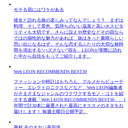
モテる宿にはワケがある
彼女と訪れる旅の楽しみってなんでしょう？ まずは
料理、そして景色。気持ちのいい温泉と高いホスピタ
リティも大切です。さらに設えや歴史などその宿なら
ではの個性的な魅力があれば、旅はきっと素晴らしい
思い出になるはず。そんな恋するふたりの大切な旅時
間を演出する“ハズさない”宿を、LEONが実際に訪れ
た中から自信をもってご紹介します。
Web LEON RECOMMENDS BEST30
ファッションや時計はもちろん、グルメからビューテ
ィー、エレクトロニクスなどなど、Web LEON編集者
がさまざまなジャンルのワクワクするモノ・コトを紹
介する連載「Web LEON RECOMMENDS BEST30」。1
年間で計30本に厳選された最高にオススメのネタをお
届けします！ 毎週土曜日公開予定。
藤村 岳のオヤジ美容道