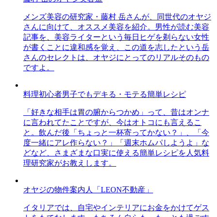
メンズ美容の研究家・藤村 岳さんが、同世代のオヤジ
さんに向けて、オススメ美容を紹介。男性が読む美容
記事を、美容ライターという毎日ヒゲを剃らない女性
が書くことに違和感を覚え、この道を志したという岳
さんのセレクトは、オヤジにとってのリアルそのもの
ですよ。
料理初心者男子でもデキる・モテる簡単レシピ
「好きな相手は胃の腑からつかめ」って、昔はオンナ
に言われてたことですが、今はオトコにも言えるこ
と。飲んだ後「ちょっと一杯寄ってかない？」、「今
度一緒にアレ作らない？」「週末ホムパしようよ」な
どなど、さまざまな口実に使える簡単レシピを人気料
理研究家がお教えします。
オヤジの物件案内人「LEON不動産」
イタリアでは、自宅やインテリアにお金をかけてゲス