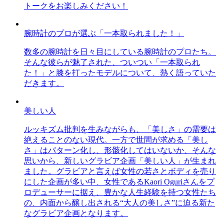
トークをお楽しみください！
腕時計のプロが選ぶ「一本取られました！」
数多の腕時計を日々目にしている腕時計のプロたち。
そんな彼らが魅了された、ついつい「一本取られ
た！」と膝を打ったモデルについて、熱く語っていた
だきます。
美しい人
ルッキズム批判を生みながらも、「美しさ」の需要は
絶えることのない現代。一方で世間が求める「美し
さ」はパターン化し、形骸化してはいないか、そんな
思いから、新しいグラビア企画「美しい人」が生まれ
ました。グラビアと言えば女性の若さとボディを売り
にした企画が多い中、女性であるKaori Oguriさんをプ
ロデューサーに据え、豊かな人生経験を持つ女性たち
の、内面から醸し出される“大人の美しさ”に迫る新た
なグラビア企画となります。