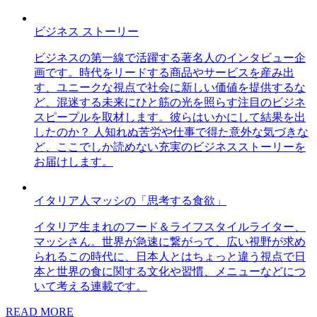
ビジネス ストーリー
ビジネスの第一線で活躍する著名人のインタビュー企
画です。時代をリードする商品やサービスを産み出
す、ユニークな視点で社会に新しい価値を提供するな
ど、混迷する未来にひと筋の光を照らす注目のビジネ
スピープルを取材します。彼らはいかにして結果を出
したのか？ 人知れぬ苦労や仕事で得た意外な気づきな
ど、ここでしか読めない充実のビジネスストーリーを
お届けします。
イタリア人マッシの「思考する食欲」
イタリア生まれのフード＆ライフスタイルライター、
マッシさん。世界が急速に繋がって、広い視野が求め
られるこの時代に、日本人とはちょっと違う視点で日
本と世界の食に関する文化や習慣、メニューなどにつ
いて考える連載です。
READ MORE