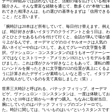
ナーの枠組みでは語れないほど、活動の場を広げている相澤
陽介さん。そんな豊富な経験を通じて、数多くの“本物”に触
れてきた相澤さんは、もの選びの基準をまずは「信用できる
こと」だと言います。
「腕時計は20本ほど所有していて、毎日付け替えます。例え
ば、時計好きが多いイタリアのクライアントと会う日は、わ
ざとひとクセあるものを付けて行くと、会話が弾んで場が盛
り上がるんです。オーデマ ピゲのロイヤルオークは人気の
高いネイビーや白はパスして、あえてグレーの文字盤を選
択。ヴァシュロン・コンスタンタンのほうもオーヴァーシー
ズではなくヒストリーク・アメリカン1921というモデルを選
びました。これは僕がクルマ好きなこともあって、運転の際
にハンドルを握ったときに文字盤の12の位置が真上にくるよ
うに計算されたデザインが素晴らしいなと思って。イタリア
人の知人がしているのを見て真似しました（笑）」
世界三大時計と呼ばれる、パテック フィリップ、オーデマ
ピゲ、ヴァシュロン・コンスタンタンは、一度は体験してお
きたいと10年ほど前から一本ずつ購入。ちなみに取材当日、
腕にしていたのはパテック フィリップのゴンドーロでし
た。時計に関しては、“いいものはいい”というスタンスです