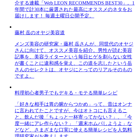
介する連載「Web LEON RECOMMENDS BEST30」。1
年間で計30本に厳選された最高にオススメのネタをお
届けします！ 毎週土曜日公開予定。
藤村 岳のオヤジ美容道
メンズ美容の研究家・藤村 岳さんが、同世代のオヤジ
さんに向けて、オススメ美容を紹介。男性が読む美容
記事を、美容ライターという毎日ヒゲを剃らない女性
が書くことに違和感を覚え、この道を志したという岳
さんのセレクトは、オヤジにとってのリアルそのもの
ですよ。
料理初心者男子でもデキる・モテる簡単レシピ
「好きな相手は胃の腑からつかめ」って、昔はオンナ
に言われてたことですが、今はオトコにも言えるこ
と。飲んだ後「ちょっと一杯寄ってかない？」、「今
度一緒にアレ作らない？」「週末ホムパしようよ」な
どなど、さまざまな口実に使える簡単レシピを人気料
理研究家がお教えします。