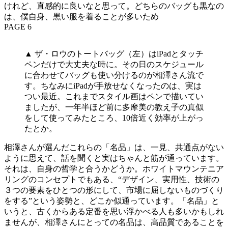
けれど、直感的に良いなと思って。どちらのバッグも黒なの
は、僕自身、黒い服を着ることが多いため
PAGE 6
▲ ザ・ロウのトートバッグ（左）はiPadとタッチ
ペンだけで大丈夫な時に。その日のスケジュール
に合わせてバッグも使い分けるのが相澤さん流で
す。ちなみにiPadが手放せなくなったのは、実は
つい最近。これまでスタイル画はペンで描いてい
ましたが、一年半ほど前に多摩美の教え子の真似
をして使ってみたところ、10倍近く効率が上がっ
たとか。
相澤さんが選んだこれらの「名品」は、一見、共通点がない
ように思えて、話を聞くと実はちゃんと筋が通っています。
それは、自身の哲学と合うかどうか。ホワイトマウンテニア
リングのコンセプトでもある、“デザイン、実用性、技術の
３つの要素をひとつの形にして、市場に屈しないものづくり
をする”という姿勢と、どこか似通っています。「名品」と
いうと、古くからある定番を思い浮かべる人も多いかもしれ
ませんが、相澤さんにとっての名品は、高品質であることを