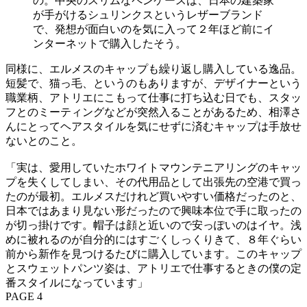
の。中央のスリムなペンケースは、日本の建築家
が手がけるシュリンクスというレザーブランド
で、発想が面白いのを気に入って２年ほど前にイ
ンターネットで購入したそう。
同様に、エルメスのキャップも繰り返し購入している逸品。
短髪で、猫っ毛、というのもありますが、デザイナーという
職業柄、アトリエにこもって仕事に打ち込む日でも、スタッ
フとのミーティングなどが突然入ることがあるため、相澤さ
んにとってヘアスタイルを気にせずに済むキャップは手放せ
ないとのこと。
「実は、愛用していたホワイトマウンテニアリングのキャッ
プを失くしてしまい、その代用品として出張先の空港で買っ
たのが最初。エルメスだけれど買いやすい価格だったのと、
日本ではあまり見ない形だったので興味本位で手に取ったの
が切っ掛けです。帽子は顔と近いので安っぽいのはイヤ。浅
めに被れるのが自分的にはすごくしっくりきて、８年ぐらい
前から新作を見つけるたびに購入しています。このキャップ
とスウェットパンツ姿は、アトリエで仕事するときの僕の定
番スタイルになっています」
PAGE 4