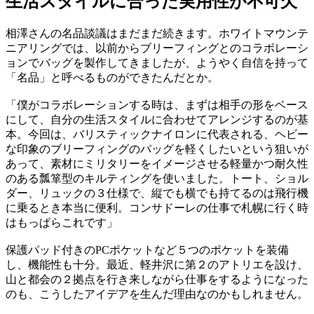
生活スタイルに合った実用性が不可欠
相澤さんの名品談議はまだまだ続きます。ホワイトマウンテ
ニアリングでは、以前からブリーフィングとのコラボレーシ
ョンでバッグを製作してきましたが、ようやく自信を持って
「名品」と呼べるものができたんだとか。
「僕がコラボレーションする時は、まずは相手の形をベース
にして、自分の生活スタイルに合わせてアレンジするのが基
本。今回は、バリスティックナイロンに代表される、ヘビー
な印象のブリーフィングのバッグを軽くしたいという狙いが
あって、素材にミリタリーをイメージさせる軽量かつ耐久性
のある瓢箪型のキルティングを使いました。トート、ショル
ダー、リュックの３仕様で、縦でも横でも持てるのは飛行機
に乗るとき本当に便利。コンサドーレの仕事で札幌に行く時
はもっぱらこれです」
保護パッド付きのPCポケットなど５つのポケットを装備
し、機能性も十分。最近、軽井沢に第２のアトリエを設け、
山と都会の２拠点を行き来しながら仕事をするようになった
のも、こうしたアイデアを生んだ理由なのかもしれません。