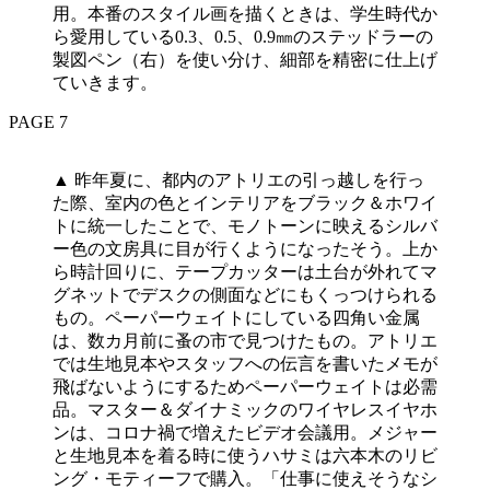
用。本番のスタイル画を描くときは、学生時代か
ら愛用している0.3、0.5、0.9㎜のステッドラーの
製図ペン（右）を使い分け、細部を精密に仕上げ
ていきます。
PAGE 7
▲ 昨年夏に、都内のアトリエの引っ越しを行っ
た際、室内の色とインテリアをブラック＆ホワイ
トに統一したことで、モノトーンに映えるシルバ
ー色の文房具に目が行くようになったそう。上か
ら時計回りに、テープカッターは土台が外れてマ
グネットでデスクの側面などにもくっつけられる
もの。ペーパーウェイトにしている四角い金属
は、数カ月前に蚤の市で見つけたもの。アトリエ
では生地見本やスタッフへの伝言を書いたメモが
飛ばないようにするためペーパーウェイトは必需
品。マスター＆ダイナミックのワイヤレスイヤホ
ンは、コロナ禍で増えたビデオ会議用。メジャー
と生地見本を着る時に使うハサミは六本木のリビ
ング・モティーフで購入。「仕事に使えそうなシ