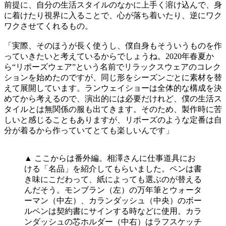
前提に、自分の生活スタイルのなかに上手く溶け込んで、身
に着けたり視界に入ることで、心が落ち着いたり、逆にワク
ワクさせてくれるもの。
「実際、そのほうが長く使うし、僕自身もそういうものを作
っていきたいと考えているからでしょうね。2020年春夏か
ら“リポーズウェア”という名前でリラックスウェアのコレク
ションを始めたのですが、同じ形をシーズンごとに素材を替
えて展開しています。ランウェイショーは全体的な構成を決
めてから考えるので、演出的には必要だけれど、僕の生活ス
タイルとは無関係の服も出てきます。そのため、製作時に苦
しいと感じることもありますが、リポーズのような定番は自
分が着るから作っていてとても楽しいんです」
▲ ここからは番外編。相澤さんに仕事道具にお
ける「名品」を紹介してもらいました。ペンは書
き味にこだわって、紙によっても選ぶのが替える
んだそう。モンブラン（左）の万年筆とウォータ
ーマン（中左）、カランダッシュ（中央）のボー
ルペンは契約書にサインする時などに使用。カラ
ンダッシュの芯ホルダー（中右）はラフスケッチ