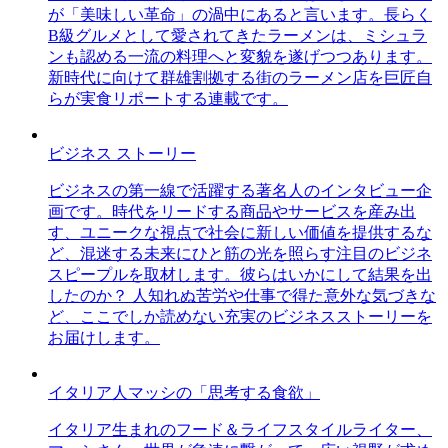
が「美味しい革命」の渦中にあると言います。長らく
B級グルメとして愛されてきたラーメンは、ミシュラ
ンも認める一流の料理へと変貌を遂げつつあります。
新時代に向けて群雄割拠する街のラーメン店を巨匠自
らが実食リポートする連載です。
ビジネス ストーリー
ビジネスの第一線で活躍する著名人のインタビュー企
画です。時代をリードする商品やサービスを産み出
す、ユニークな視点で社会に新しい価値を提供するな
ど、混迷する未来にひと筋の光を照らす注目のビジネ
スピープルを取材します。彼らはいかにして結果を出
したのか？ 人知れぬ苦労や仕事で得た意外な気づきな
ど、ここでしか読めない充実のビジネスストーリーを
お届けします。
イタリア人マッシの「思考する食欲」
イタリア生まれのフード＆ライフスタイルライター、