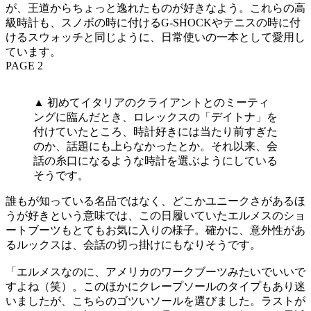
が、王道からちょっと逸れたものが好きなよう。これらの高
級時計も、スノボの時に付けるG-SHOCKやテニスの時に付
けるスウォッチと同じように、日常使いの一本として愛用し
ています。
PAGE 2
▲ 初めてイタリアのクライアントとのミーティ
ングに臨んだとき、ロレックスの「デイトナ」を
付けていたところ、時計好きには当たり前すぎた
のか、話題にも上らなかったとか。それ以来、会
話の糸口になるような時計を選ぶようにしている
そうです。
誰もが知っている名品ではなく、どこかユニークさがあるほ
うが好きという意味では、この日履いていたエルメスのショ
ートブーツもとてもお気に入りの様子。確かに、意外性があ
るルックスは、会話の切っ掛けにもなりそうです。
「エルメスなのに、アメリカのワークブーツみたいでいいで
すよね（笑）。このほかにクレープソールのタイプもあり迷
いましたが、こちらのゴツいソールを選びました。ラストが