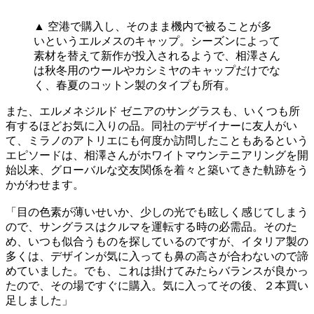
▲ 空港で購入し、そのまま機内で被ることが多
いというエルメスのキャップ。シーズンによって
素材を替えて新作が投入されるようで、相澤さん
は秋冬用のウールやカシミヤのキャップだけでな
く、春夏のコットン製のタイプも所有。
また、エルメネジルド ゼニアのサングラスも、いくつも所
有するほどお気に入りの品。同社のデザイナーに友人がい
て、ミラノのアトリエにも何度か訪問したこともあるという
エピソードは、相澤さんがホワイトマウンテニアリングを開
始以来、グローバルな交友関係を着々と築いてきた軌跡をう
かがわせます。
「目の色素が薄いせいか、少しの光でも眩しく感じてしまう
ので、サングラスはクルマを運転する時の必需品。そのた
め、いつも似合うものを探しているのですが、イタリア製の
多くは、デザインが気に入っても鼻の高さが合わないので諦
めていました。でも、これは掛けてみたらバランスが良かっ
たので、その場ですぐに購入。気に入ってその後、２本買い
足しました」