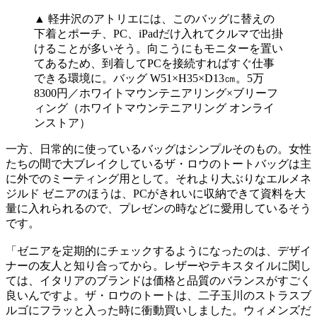
▲ 軽井沢のアトリエには、このバッグに替えの
下着とポーチ、PC、iPadだけ入れてクルマで出掛
けることが多いそう。向こうにもモニターを置い
てあるため、到着してPCを接続すればすぐ仕事
できる環境に。バッグ W51×H35×D13㎝。5万
8300円／ホワイトマウンテニアリング×ブリーフ
ィング（ホワイトマウンテニアリング オンライ
ンストア）
一方、日常的に使っているバッグはシンプルそのもの。女性
たちの間で大ブレイクしているザ・ロウのトートバッグは主
に外でのミーティング用として。それより大ぶりなエルメネ
ジルド ゼニアのほうは、PCがきれいに収納できて資料を大
量に入れられるので、プレゼンの時などに愛用しているそう
です。
「ゼニアを定期的にチェックするようになったのは、デザイ
ナーの友人と知り合ってから。レザーやテキスタイルに関し
ては、イタリアのブランドは価格と品質のバランスがすごく
良いんですよ。ザ・ロウのトートは、二子玉川のストラスブ
ルゴにフラッと入った時に衝動買いしました。ウィメンズだ