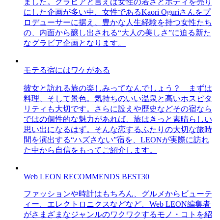
ました。グラビアと言えば女性の若さとボディを売り
にした企画が多い中、女性であるKaori Oguriさんをプ
ロデューサーに据え、豊かな人生経験を持つ女性たち
の、内面から醸し出される“大人の美しさ”に迫る新た
なグラビア企画となります。
モテる宿にはワケがある
彼女と訪れる旅の楽しみってなんでしょう？ まずは
料理、そして景色。気持ちのいい温泉と高いホスピタ
リティも大切です。さらに設えや歴史などその宿なら
ではの個性的な魅力があれば、旅はきっと素晴らしい
思い出になるはず。そんな恋するふたりの大切な旅時
間を演出する“ハズさない”宿を、LEONが実際に訪れ
た中から自信をもってご紹介します。
Web LEON RECOMMENDS BEST30
ファッションや時計はもちろん、グルメからビューテ
ィー、エレクトロニクスなどなど、Web LEON編集者
がさまざまなジャンルのワクワクするモノ・コトを紹