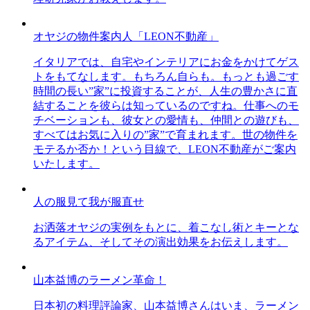
オヤジの物件案内人「LEON不動産」
イタリアでは、自宅やインテリアにお金をかけてゲス
トをもてなします。もちろん自らも。もっとも過ごす
時間の長い”家”に投資することが、人生の豊かさに直
結することを彼らは知っているのですね。仕事へのモ
チベーションも、彼女との愛情も、仲間との遊びも、
すべてはお気に入りの”家”で育まれます。世の物件を
モテるか否か！という目線で、LEON不動産がご案内
いたします。
人の服見て我が服直せ
お洒落オヤジの実例をもとに、着こなし術とキーとな
るアイテム、そしてその演出効果をお伝えします。
山本益博のラーメン革命！
日本初の料理評論家、山本益博さんはいま、ラーメン