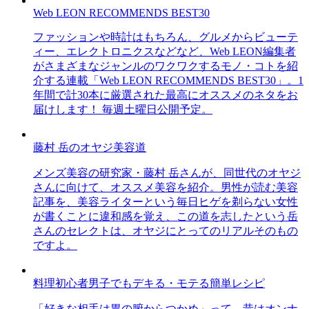
Web LEON RECOMMENDS BEST30
ファッションや時計はもちろん、グルメからビューテ
ィー、エレクトロニクスなどなど、Web LEON編集者
がさまざまなジャンルのワクワクするモノ・コトを紹
介する連載「Web LEON RECOMMENDS BEST30」。1
年間で計30本に厳選された最高にオススメのネタをお
届けします！ 毎週土曜日公開予定。
藤村 岳のオヤジ美容道
メンズ美容の研究家・藤村 岳さんが、同世代のオヤジ
さんに向けて、オススメ美容を紹介。男性が読む美容
記事を、美容ライターという毎日ヒゲを剃らない女性
が書くことに違和感を覚え、この道を志したという岳
さんのセレクトは、オヤジにとってのリアルそのもの
ですよ。
料理初心者男子でもデキる・モテる簡単レシピ
「好きな相手は胃の腑からつかめ」って、昔はオンナ