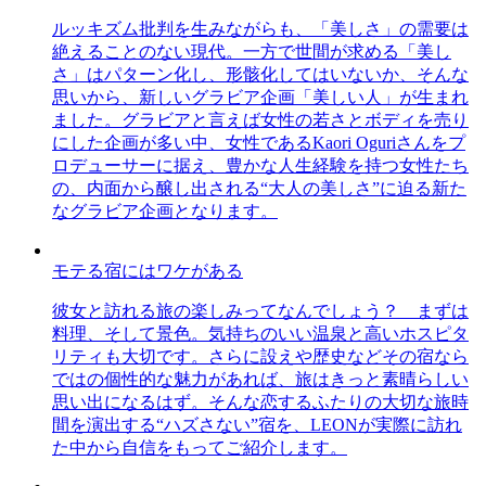
ルッキズム批判を生みながらも、「美しさ」の需要は
絶えることのない現代。一方で世間が求める「美し
さ」はパターン化し、形骸化してはいないか、そんな
思いから、新しいグラビア企画「美しい人」が生まれ
ました。グラビアと言えば女性の若さとボディを売り
にした企画が多い中、女性であるKaori Oguriさんをプ
ロデューサーに据え、豊かな人生経験を持つ女性たち
の、内面から醸し出される“大人の美しさ”に迫る新た
なグラビア企画となります。
モテる宿にはワケがある
彼女と訪れる旅の楽しみってなんでしょう？ まずは
料理、そして景色。気持ちのいい温泉と高いホスピタ
リティも大切です。さらに設えや歴史などその宿なら
ではの個性的な魅力があれば、旅はきっと素晴らしい
思い出になるはず。そんな恋するふたりの大切な旅時
間を演出する“ハズさない”宿を、LEONが実際に訪れ
た中から自信をもってご紹介します。