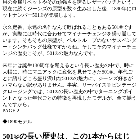
用の金属リベットやその頑強さを誇るレザーパッチという、
現在に続くジーンズの原型を数々生み出した後、1890年にロ
ットナンバー501®が登場します。
永久定番、永遠の名作なんて呼ばれることもある501®です
が、実際には時代に合わせてマイナーチェンジを繰り返して
います。そもそもの原型が、ベルトループのないサスペンダ
ー＋シンチバッグ仕様ですからね。そしてそのマイナーチェ
ンジの歴史こそが、501®の魅力なんです。
来年には誕生130周年を迎えるという長い歴史の中で、時に
大幅に、時にマニアックに変化を見せてきた501®。年代ご
とに語りどころ盛り沢山な501®の魅力に、ジーンズ好きが
ハマらない訳がありません。事実、リーバイス® ビンテージ
クロージングでは、501®の長い歴史の中でターニングポイ
ントとなった年代ごとの特徴を再現したモデルが、全て揃う
んですから。
PAGE 2
◆1890モデル
501®の長い歴史は、この1本からはじ