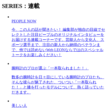
SERIES：連載
PEOPLE NOW
今、この人の話が聞きたい！ 編集部が独自の目線でセ
レクトした注目ピープルのオリジナルインタビューを
お届けする連載コーナーです。芸能人から文化人、ス
ポーツ選手まで、注目の新人から納得のベテランま
で、他では読めないWeb LEONならではのスペシャル
トークをお楽しみください！
腕時計のプロが選ぶ「一本取られました！」
数多の腕時計を日々目にしている腕時計のプロたち。
そんな彼らが魅了された、ついつい「一本取られ
た！」と膝を打ったモデルについて、熱く語っていた
だきます。
美しい人