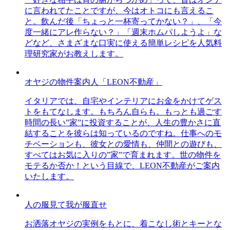
に言われてたことですが、今はオトコにも言えるこ
と。飲んだ後「ちょっと一杯寄ってかない？」、「今
度一緒にアレ作らない？」「週末ホムパしようよ」な
どなど、さまざまな口実に使える簡単レシピを人気料
理研究家がお教えします。
オヤジの物件案内人「LEON不動産」
イタリアでは、自宅やインテリアにお金をかけてゲス
トをもてなします。もちろん自らも。もっとも過ごす
時間の長い”家”に投資することが、人生の豊かさに直
結することを彼らは知っているのですね。仕事へのモ
チベーションも、彼女との愛情も、仲間との遊びも、
すべてはお気に入りの”家”で育まれます。世の物件を
モテるか否か！という目線で、LEON不動産がご案内
いたします。
人の服見て我が服直せ
お洒落オヤジの実例をもとに、着こなし術とキーとな