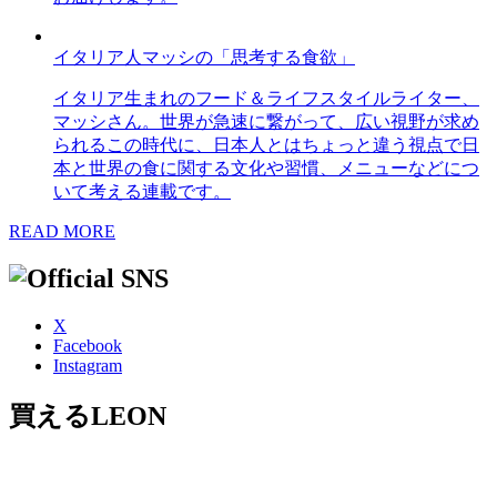
イタリア人マッシの「思考する食欲」
イタリア生まれのフード＆ライフスタイルライター、
マッシさん。世界が急速に繋がって、広い視野が求め
られるこの時代に、日本人とはちょっと違う視点で日
本と世界の食に関する文化や習慣、メニューなどにつ
いて考える連載です。
READ MORE
X
Facebook
Instagram
買えるLEON