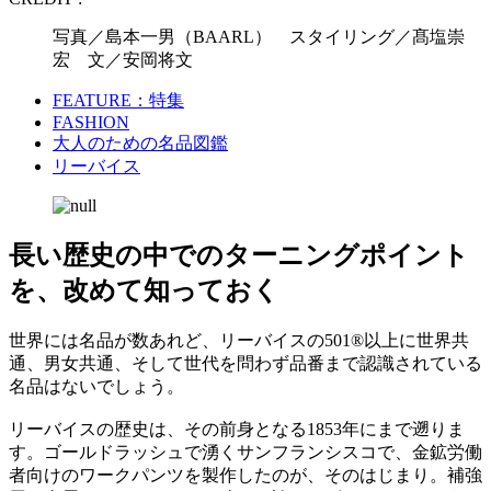
写真／島本一男（BAARL） スタイリング／髙塩崇
宏 文／安岡将文
FEATURE：特集
FASHION
大人のための名品図鑑
リーバイス
長い歴史の中でのターニングポイント
を、改めて知っておく
世界には名品が数あれど、リーバイスの501®以上に世界共
通、男女共通、そして世代を問わず品番まで認識されている
名品はないでしょう。
リーバイスの歴史は、その前身となる1853年にまで遡りま
す。ゴールドラッシュで湧くサンフランシスコで、金鉱労働
者向けのワークパンツを製作したのが、そのはじまり。補強