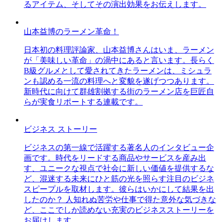
るアイテム、そしてその演出効果をお伝えします。
山本益博のラーメン革命！
日本初の料理評論家、山本益博さんはいま、ラーメン
が「美味しい革命」の渦中にあると言います。長らく
B級グルメとして愛されてきたラーメンは、ミシュラ
ンも認める一流の料理へと変貌を遂げつつあります。
新時代に向けて群雄割拠する街のラーメン店を巨匠自
らが実食リポートする連載です。
ビジネス ストーリー
ビジネスの第一線で活躍する著名人のインタビュー企
画です。時代をリードする商品やサービスを産み出
す、ユニークな視点で社会に新しい価値を提供するな
ど、混迷する未来にひと筋の光を照らす注目のビジネ
スピープルを取材します。彼らはいかにして結果を出
したのか？ 人知れぬ苦労や仕事で得た意外な気づきな
ど、ここでしか読めない充実のビジネスストーリーを
お届けします。