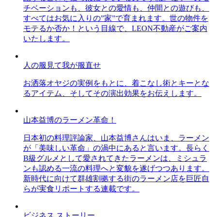
チベーションも、彼女との愛情も、仲間との遊びも、
すべてはお気に入りの”家”で育まれます。世の物件を
モテるか否か！という目線で、LEON不動産がご案内
いたします。
人の服見て我が服直せ
お洒落オヤジの実例をもとに、着こなし術とキーとな
るアイテム、そしてその演出効果をお伝えします。
山本益博のラーメン革命！
日本初の料理評論家、山本益博さんはいま、ラーメン
が「美味しい革命」の渦中にあると言います。長らく
B級グルメとして愛されてきたラーメンは、ミシュラ
ンも認める一流の料理へと変貌を遂げつつあります。
新時代に向けて群雄割拠する街のラーメン店を巨匠自
らが実食リポートする連載です。
ビジネス ストーリー