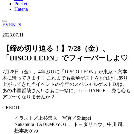
Pocket
Hatena
EVENTS
2023.07.11
【締め切り迫る！】7/28（金）、
「DISCO LEON」でフィーバーしよ♡
7月28日（金）、4年ぶりに「DISCO LEON」が東京・六本
木に帰ってきます！ これまでも豪華ゲストをお招きし盛り
上がってきた当イベントの今年のスペシャルゲストDJは、
あの小室哲哉さん!! さぁご一緒に、Let's DANCE！ 身も心も
アツ〜くなりませんか？
CREDIT :
イラスト／上杉忠弘 写真／Shinpei
Nakamura（ADEMOYO）、トヨダリョウ、中川 司、
松本あかね