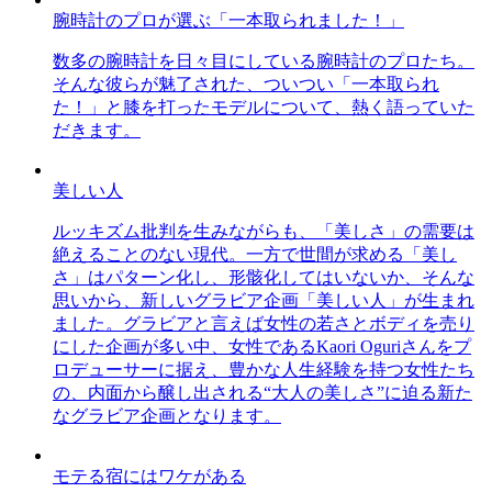
腕時計のプロが選ぶ「一本取られました！」
数多の腕時計を日々目にしている腕時計のプロたち。
そんな彼らが魅了された、ついつい「一本取られ
た！」と膝を打ったモデルについて、熱く語っていた
だきます。
美しい人
ルッキズム批判を生みながらも、「美しさ」の需要は
絶えることのない現代。一方で世間が求める「美し
さ」はパターン化し、形骸化してはいないか、そんな
思いから、新しいグラビア企画「美しい人」が生まれ
ました。グラビアと言えば女性の若さとボディを売り
にした企画が多い中、女性であるKaori Oguriさんをプ
ロデューサーに据え、豊かな人生経験を持つ女性たち
の、内面から醸し出される“大人の美しさ”に迫る新た
なグラビア企画となります。
モテる宿にはワケがある