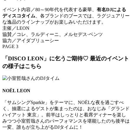
イベント内容／80～90年代を代表する豪華、
有名DJによる
ディスコタイム
、各ブランドのブースでは、ラグジュアリー
な逸品のラインナップがお楽しみいただけます。
主催／LEON
協賛／コレ、ラルディーニ、メルセデス·ベンツ
協力／アイダブリューシー
PAGE 3
「DISCO LEON」に乞うご期待♡ 最近のイベント
の様子はこちら
NOËL LEON
「サムシングSparkle」をテーマに、NOЁLな夜を過ごすべ
く、抽選によるゲストが集まったのは、おなじみ「グランド
ハイアット 東京」。前半はしっとりと着席ディナーを楽し
みつつ小室哲哉さんのパーフォマンスを堪能したのち後半は
一変、誰もが立ち上がるDJタイムに！