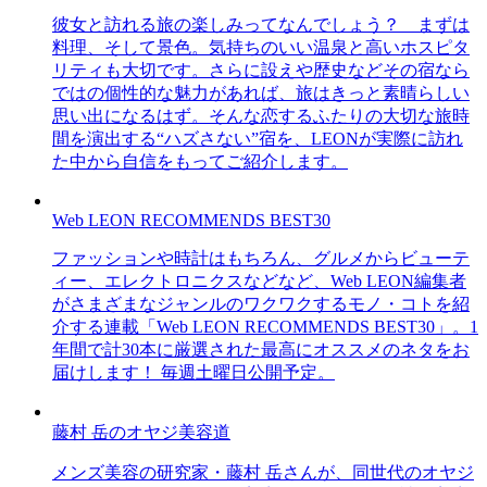
彼女と訪れる旅の楽しみってなんでしょう？ まずは
料理、そして景色。気持ちのいい温泉と高いホスピタ
リティも大切です。さらに設えや歴史などその宿なら
ではの個性的な魅力があれば、旅はきっと素晴らしい
思い出になるはず。そんな恋するふたりの大切な旅時
間を演出する“ハズさない”宿を、LEONが実際に訪れ
た中から自信をもってご紹介します。
Web LEON RECOMMENDS BEST30
ファッションや時計はもちろん、グルメからビューテ
ィー、エレクトロニクスなどなど、Web LEON編集者
がさまざまなジャンルのワクワクするモノ・コトを紹
介する連載「Web LEON RECOMMENDS BEST30」。1
年間で計30本に厳選された最高にオススメのネタをお
届けします！ 毎週土曜日公開予定。
藤村 岳のオヤジ美容道
メンズ美容の研究家・藤村 岳さんが、同世代のオヤジ