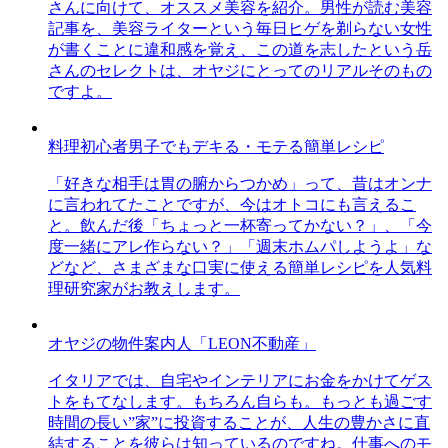
さんに向けて、オススメ美容を紹介。男性が読む美容
記事を、美容ライターという毎日ヒゲを剃らない女性
が書くことに違和感を覚え、この道を志したという岳
さんのセレクトは、オヤジにとってのリアルそのもの
ですよ。
料理初心者男子でもデキる・モテる簡単レシピ
「好きな相手は胃の腑からつかめ」って、昔はオンナ
に言われてたことですが、今はオトコにも言えるこ
と。飲んだ後「ちょっと一杯寄ってかない？」、「今
度一緒にアレ作らない？」「週末ホムパしようよ」な
どなど、さまざまな口実に使える簡単レシピを人気料
理研究家がお教えします。
オヤジの物件案内人「LEON不動産」
イタリアでは、自宅やインテリアにお金をかけてゲス
トをもてなします。もちろん自らも。もっとも過ごす
時間の長い”家”に投資することが、人生の豊かさに直
結することを彼らは知っているのですね。仕事へのモ