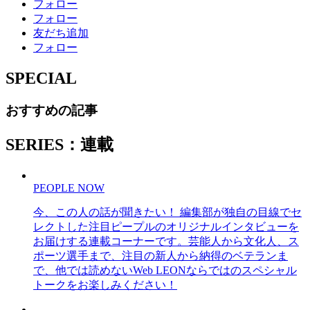
フォロー
フォロー
友だち追加
フォロー
SPECIAL
おすすめの記事
SERIES：連載
PEOPLE NOW
今、この人の話が聞きたい！ 編集部が独自の目線でセ
レクトした注目ピープルのオリジナルインタビューを
お届けする連載コーナーです。芸能人から文化人、ス
ポーツ選手まで、注目の新人から納得のベテランま
で、他では読めないWeb LEONならではのスペシャル
トークをお楽しみください！