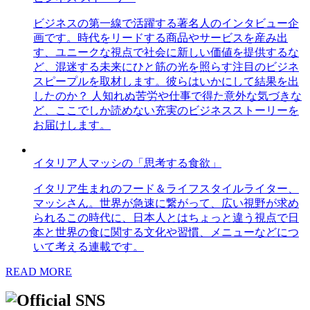
ビジネスの第一線で活躍する著名人のインタビュー企
画です。時代をリードする商品やサービスを産み出
す、ユニークな視点で社会に新しい価値を提供するな
ど、混迷する未来にひと筋の光を照らす注目のビジネ
スピープルを取材します。彼らはいかにして結果を出
したのか？ 人知れぬ苦労や仕事で得た意外な気づきな
ど、ここでしか読めない充実のビジネスストーリーを
お届けします。
イタリア人マッシの「思考する食欲」
イタリア生まれのフード＆ライフスタイルライター、
マッシさん。世界が急速に繋がって、広い視野が求め
られるこの時代に、日本人とはちょっと違う視点で日
本と世界の食に関する文化や習慣、メニューなどにつ
いて考える連載です。
READ MORE