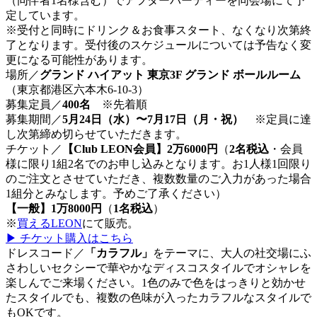
（同伴者1名様含む）でアフターパーティーを同会場にて予
定しています。
※受付と同時にドリンク＆お食事スタート、なくなり次第終
了となります。受付後のスケジュールについては予告なく変
更になる可能性があります。
場所／
グランド ハイアット 東京3F グランド ボールルーム
（東京都港区六本木6-10-3）
募集定員／
400名
※先着順
募集期間／
5月24日（水）〜7月17日（月・祝）
※定員に達
し次第締め切らせていただきます。
チケット／
【Club LEON会員】2万6000円
（
2名税込
・会員
様に限り1組2名でのお申し込みとなります。お1人様1回限り
のご注文とさせていただき、複数数量のご入力があった場合
1組分とみなします。予めご了承ください）
【一般】1万8000円
（
1名税込
）
※
買えるLEON
にて販売。
▶︎ チケット購入はこちら
ドレスコード／
「カラフル」
をテーマに、大人の社交場にふ
さわしいセクシーで華やかなディスコスタイルでオシャレを
楽しんでご来場ください。1色のみで色をはっきりと効かせ
たスタイルでも、複数の色味が入ったカラフルなスタイルで
もOKです。