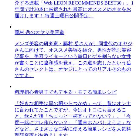
介する連載「Web LEON RECOMMENDS BEST30」。1
年間で計30本に厳選された最高にオススメのネタをお
届けします！ 毎週土曜日公開予定。
藤村 岳のオヤジ美容道
メンズ美容の研究家・藤村 岳さんが、同世代のオヤジ
さんに向けて、オススメ美容を紹介。男性が読む美容
記事を、美容ライターという毎日ヒゲを剃らない女性
が書くことに違和感を覚え、この道を志したという岳
さんのセレクトは、オヤジにとってのリアルそのもの
ですよ。
料理初心者男子でもデキる・モテる簡単レシピ
「好きな相手は胃の腑からつかめ」って、昔はオンナ
に言われてたことですが、今はオトコにも言えるこ
と。飲んだ後「ちょっと一杯寄ってかない？」、「今
度一緒にアレ作らない？」「週末ホムパしようよ」な
どなど、さまざまな口実に使える簡単レシピを人気料
理研究家がお教えします。