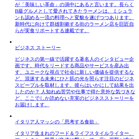
が「美味しい革命」の渦中にあると言います。長らく
B級グルメとして愛されてきたラーメンは、ミシュラ
ンも認める一流の料理へと変貌を遂げつつあります。
新時代に向けて群雄割拠する街のラーメン店を巨匠自
らが実食リポートする連載です。
ビジネス ストーリー
ビジネスの第一線で活躍する著名人のインタビュー企
画です。時代をリードする商品やサービスを産み出
す、ユニークな視点で社会に新しい価値を提供するな
ど、混迷する未来にひと筋の光を照らす注目のビジネ
スピープルを取材します。彼らはいかにして結果を出
したのか？ 人知れぬ苦労や仕事で得た意外な気づきな
ど、ここでしか読めない充実のビジネスストーリーを
お届けします。
イタリア人マッシの「思考する食欲」
イタリア生まれのフード＆ライフスタイルライター、