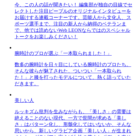
今、この人の話が聞きたい！ 編集部が独自の目線でセ
レクトした注目ピープルのオリジナルインタビューを
お届けする連載コーナーです。芸能人から文化人、ス
ポーツ選手まで、注目の新人から納得のベテランま
で、他では読めないWeb LEONならではのスペシャル
トークをお楽しみください！
腕時計のプロが選ぶ「一本取られました！」
数多の腕時計を日々目にしている腕時計のプロたち。
そんな彼らが魅了された、ついつい「一本取られ
た！」と膝を打ったモデルについて、熱く語っていた
だきます。
美しい人
ルッキズム批判を生みながらも、「美しさ」の需要は
絶えることのない現代。一方で世間が求める「美し
さ」はパターン化し、形骸化してはいないか、そんな
思いから、新しいグラビア企画「美しい人」が生まれ