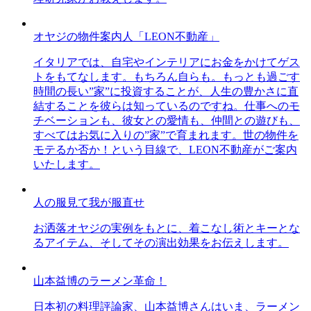
オヤジの物件案内人「LEON不動産」
イタリアでは、自宅やインテリアにお金をかけてゲス
トをもてなします。もちろん自らも。もっとも過ごす
時間の長い”家”に投資することが、人生の豊かさに直
結することを彼らは知っているのですね。仕事へのモ
チベーションも、彼女との愛情も、仲間との遊びも、
すべてはお気に入りの”家”で育まれます。世の物件を
モテるか否か！という目線で、LEON不動産がご案内
いたします。
人の服見て我が服直せ
お洒落オヤジの実例をもとに、着こなし術とキーとな
るアイテム、そしてその演出効果をお伝えします。
山本益博のラーメン革命！
日本初の料理評論家、山本益博さんはいま、ラーメン