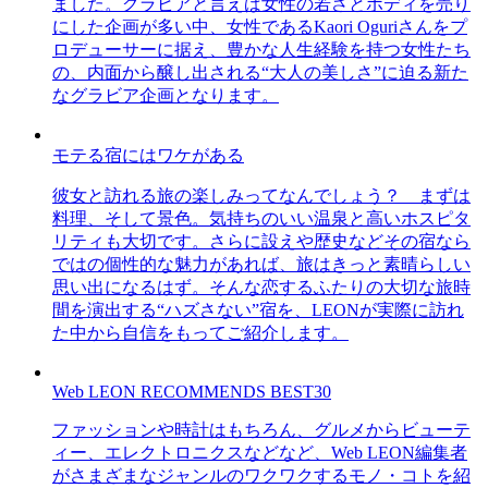
ました。グラビアと言えば女性の若さとボディを売り
にした企画が多い中、女性であるKaori Oguriさんをプ
ロデューサーに据え、豊かな人生経験を持つ女性たち
の、内面から醸し出される“大人の美しさ”に迫る新た
なグラビア企画となります。
モテる宿にはワケがある
彼女と訪れる旅の楽しみってなんでしょう？ まずは
料理、そして景色。気持ちのいい温泉と高いホスピタ
リティも大切です。さらに設えや歴史などその宿なら
ではの個性的な魅力があれば、旅はきっと素晴らしい
思い出になるはず。そんな恋するふたりの大切な旅時
間を演出する“ハズさない”宿を、LEONが実際に訪れ
た中から自信をもってご紹介します。
Web LEON RECOMMENDS BEST30
ファッションや時計はもちろん、グルメからビューテ
ィー、エレクトロニクスなどなど、Web LEON編集者
がさまざまなジャンルのワクワクするモノ・コトを紹