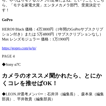
ら、やっぱりモテるカメラの定番だよね。ということでこち
ら、「モテる家電大賞」エンタメカメラ部門、受賞決定で
す！
GoPro
HERO9 Black 価格：4万3800円（1年間のGoProサブスクリプ
ション付き）または 5万4800円（サブスクリプションなし）
Max レンズモジュラー 価格：1万1900円
https://gopro.com/ja/jp/
PAGE 4
◆Sony α7C
カメラのオススメ聞かれたら、とにか
くコレを推せばOK！
◆LEON.JP選考メンバー：石井洋（編集長）、森本泉（編集
部員）、平井敦貴（編集部員）