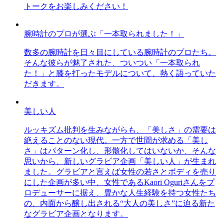
トークをお楽しみください！
腕時計のプロが選ぶ「一本取られました！」
数多の腕時計を日々目にしている腕時計のプロたち。
そんな彼らが魅了された、ついつい「一本取られ
た！」と膝を打ったモデルについて、熱く語っていた
だきます。
美しい人
ルッキズム批判を生みながらも、「美しさ」の需要は
絶えることのない現代。一方で世間が求める「美し
さ」はパターン化し、形骸化してはいないか、そんな
思いから、新しいグラビア企画「美しい人」が生まれ
ました。グラビアと言えば女性の若さとボディを売り
にした企画が多い中、女性であるKaori Oguriさんをプ
ロデューサーに据え、豊かな人生経験を持つ女性たち
の、内面から醸し出される“大人の美しさ”に迫る新た
なグラビア企画となります。