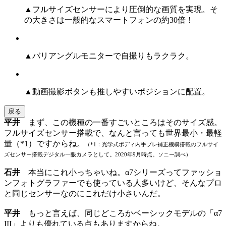
▲フルサイズセンサーにより圧倒的な画質を実現。そ
の大きさは一般的なスマートフォンの約30倍！
▲バリアングルモニターで自撮りもラクラク。
▲動画撮影ボタンも推しやすいポジションに配置。
戻る
平井
まず、この機種の一番すごいところはそのサイズ感。
フルサイズセンサー搭載で、なんと言っても世界最小・最軽
量
（*1）
ですからね。
（*1：光学式ボディ内手ブレ補正機構搭載のフルサイ
ズセンサー搭載デジタル一眼カメラとして。2020年9月時点。ソニー調べ）
石井
本当にこれ小っちゃいね。α7シリーズってファッショ
ンフォトグラファーでも使っている人多いけど、そんなプロ
と同じセンサーなのにこれだけ小さいんだ。
平井
もっと言えば、同じどころかベーシックモデルの「α7
III」よりも優れている点もありますからね。