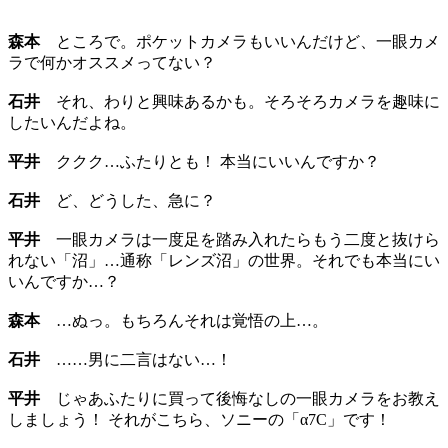
森本
ところで。ポケットカメラもいいんだけど、一眼カメ
ラで何かオススメってない？
石井
それ、わりと興味あるかも。そろそろカメラを趣味に
したいんだよね。
平井
ククク…ふたりとも！ 本当にいいんですか？
石井
ど、どうした、急に？
平井
一眼カメラは一度足を踏み入れたらもう二度と抜けら
れない「沼」…通称「レンズ沼」の世界。それでも本当にい
いんですか…？
森本
…ぬっ。もちろんそれは覚悟の上…。
石井
……男に二言はない…！
平井
じゃあふたりに買って後悔なしの一眼カメラをお教え
しましょう！ それがこちら、ソニーの「α7C」です！