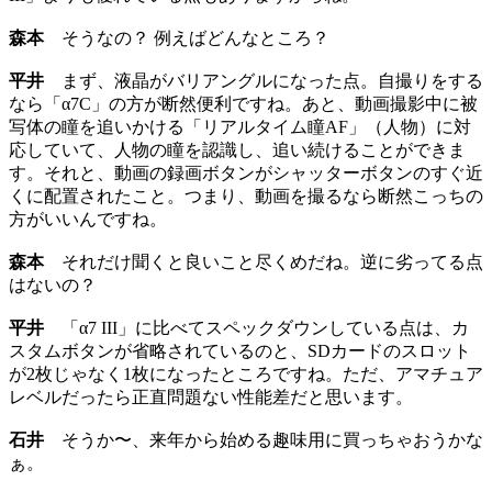
森本
そうなの？ 例えばどんなところ？
平井
まず、液晶がバリアングルになった点。自撮りをする
なら「α7C」の方が断然便利ですね。あと、動画撮影中に被
写体の瞳を追いかける「リアルタイム瞳AF」（人物）に対
応していて、人物の瞳を認識し、追い続けることができま
す。それと、動画の録画ボタンがシャッターボタンのすぐ近
くに配置されたこと。つまり、動画を撮るなら断然こっちの
方がいいんですね。
森本
それだけ聞くと良いこと尽くめだね。逆に劣ってる点
はないの？
平井
「α7 III」に比べてスペックダウンしている点は、カ
スタムボタンが省略されているのと、SDカードのスロット
が2枚じゃなく1枚になったところですね。ただ、アマチュア
レベルだったら正直問題ない性能差だと思います。
石井
そうか〜、来年から始める趣味用に買っちゃおうかな
ぁ。