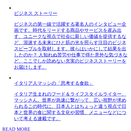
ビジネス ストーリー
ビジネスの第一線で活躍する著名人のインタビュー企
画です。時代をリードする商品やサービスを産み出
す、ユニークな視点で社会に新しい価値を提供するな
ど、混迷する未来にひと筋の光を照らす注目のビジネ
スピープルを取材します。彼らはいかにして結果を出
したのか？ 人知れぬ苦労や仕事で得た意外な気づきな
ど、ここでしか読めない充実のビジネスストーリーを
お届けします。
イタリア人マッシの「思考する食欲」
イタリア生まれのフード＆ライフスタイルライター、
マッシさん。世界が急速に繋がって、広い視野が求め
られるこの時代に、日本人とはちょっと違う視点で日
本と世界の食に関する文化や習慣、メニューなどにつ
いて考える連載です。
READ MORE