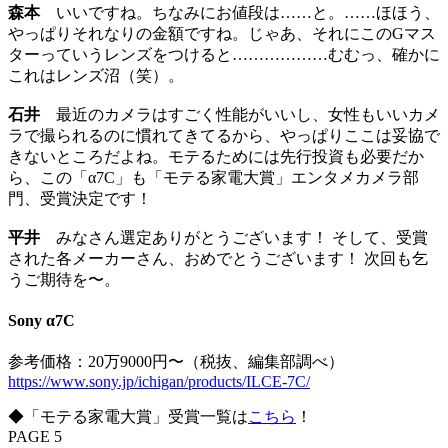
森本
いいですね。ちなみにお値段は……と。……ほほう、
やっぱりそれなりの金額ですね。じゃあ、それにこのGマス
ターっていうレンズをつけると………………むむっ、確かに
これはレンズ沼（笑）。
石井
最近のカメラはすごく性能がいいし、女性もいいカメ
ラで撮られるのに慣れてきてるから、やっぱりここは妥協で
きないところだよね。モテるためには先行投資も必要だか
ら、この「α7C」も「モテる家電大賞」エンタメカメラ部
門、受賞決定です！
平井
みなさん選定ありがとうございます！ そして、受賞
された各メーカーさん、おめでとうございます！ 次回も乞
うご期待を〜。
Sony α7C
参考価格：20万9000円〜（税抜、編集部調べ）
https://www.sony.jp/ichigan/products/ILCE-7C/
◆「モテる家電大賞」受賞一覧は
こちら
！
PAGE 5