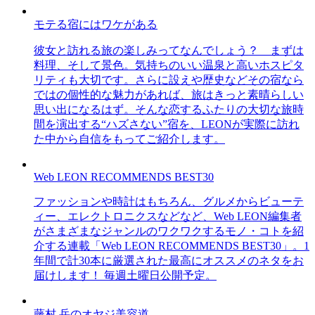
モテる宿にはワケがある
彼女と訪れる旅の楽しみってなんでしょう？ まずは
料理、そして景色。気持ちのいい温泉と高いホスピタ
リティも大切です。さらに設えや歴史などその宿なら
ではの個性的な魅力があれば、旅はきっと素晴らしい
思い出になるはず。そんな恋するふたりの大切な旅時
間を演出する“ハズさない”宿を、LEONが実際に訪れ
た中から自信をもってご紹介します。
Web LEON RECOMMENDS BEST30
ファッションや時計はもちろん、グルメからビューテ
ィー、エレクトロニクスなどなど、Web LEON編集者
がさまざまなジャンルのワクワクするモノ・コトを紹
介する連載「Web LEON RECOMMENDS BEST30」。1
年間で計30本に厳選された最高にオススメのネタをお
届けします！ 毎週土曜日公開予定。
藤村 岳のオヤジ美容道