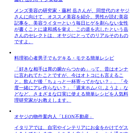
メンズ美容の研究家・藤村 岳さんが、同世代のオヤジ
さんに向けて、オススメ美容を紹介。男性が読む美容
記事を、美容ライターという毎日ヒゲを剃らない女性
が書くことに違和感を覚え、この道を志したという岳
さんのセレクトは、オヤジにとってのリアルそのもの
ですよ。
料理初心者男子でもデキる・モテる簡単レシピ
「好きな相手は胃の腑からつかめ」って、昔はオンナ
に言われてたことですが、今はオトコにも言えるこ
と。飲んだ後「ちょっと一杯寄ってかない？」、「今
度一緒にアレ作らない？」「週末ホムパしようよ」な
どなど、さまざまな口実に使える簡単レシピを人気料
理研究家がお教えします。
オヤジの物件案内人「LEON不動産」
イタリアでは、自宅やインテリアにお金をかけてゲス