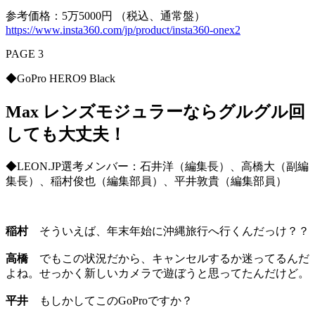
参考価格：5万5000円 （税込、通常盤）
https://www.insta360.com/jp/product/insta360-onex2
PAGE 3
◆GoPro HERO9 Black
Max レンズモジュラーならグルグル回
しても大丈夫！
◆LEON.JP選考メンバー：石井洋（編集長）、高橋大（副編
集長）、稲村俊也（編集部員）、平井敦貴（編集部員）
稲村
そういえば、年末年始に沖縄旅行へ行くんだっけ？？
高橋
でもこの状況だから、キャンセルするか迷ってるんだ
よね。せっかく新しいカメラで遊ぼうと思ってたんだけど。
平井
もしかしてこのGoProですか？