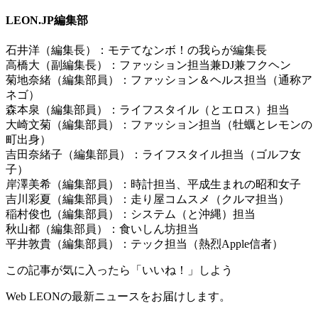
LEON.JP編集部
石井洋（編集長）：モテてなンボ！の我らが編集長
高橋大（副編集長）：ファッション担当兼DJ兼フクヘン
菊地奈緒（編集部員）：ファッション＆ヘルス担当（通称ア
ネゴ）
森本泉（編集部員）：ライフスタイル（とエロス）担当
大崎文菊（編集部員）：ファッション担当（牡蠣とレモンの
町出身）
吉田奈緒子（編集部員）：ライフスタイル担当（ゴルフ女
子）
岸澤美希（編集部員）：時計担当、平成生まれの昭和女子
吉川彩夏（編集部員）：走り屋コムスメ（クルマ担当）
稲村俊也（編集部員）：システム（と沖縄）担当
秋山都（編集部員）：食いしん坊担当
平井敦貴（編集部員）：テック担当（熱烈Apple信者）
この記事が気に入ったら「いいね！」しよう
Web LEONの最新ニュースをお届けします。