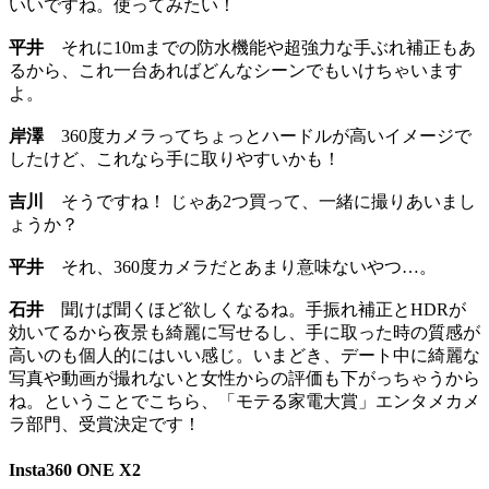
いいですね。使ってみたい！
平井
それに10mまでの防水機能や超強力な手ぶれ補正もあ
るから、これ一台あればどんなシーンでもいけちゃいます
よ。
岸澤
360度カメラってちょっとハードルが高いイメージで
したけど、これなら手に取りやすいかも！
吉川
そうですね！ じゃあ2つ買って、一緒に撮りあいまし
ょうか？
平井
それ、360度カメラだとあまり意味ないやつ…。
石井
聞けば聞くほど欲しくなるね。手振れ補正とHDRが
効いてるから夜景も綺麗に写せるし、手に取った時の質感が
高いのも個人的にはいい感じ。いまどき、デート中に綺麗な
写真や動画が撮れないと女性からの評価も下がっちゃうから
ね。ということでこちら、「モテる家電大賞」エンタメカメ
ラ部門、受賞決定です！
Insta360 ONE X2