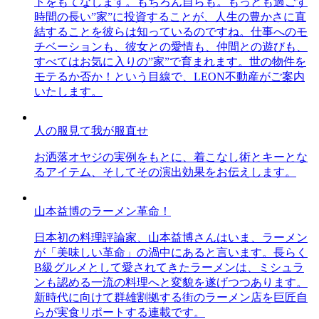
トをもてなします。もちろん自らも。もっとも過ごす
時間の長い”家”に投資することが、人生の豊かさに直
結することを彼らは知っているのですね。仕事へのモ
チベーションも、彼女との愛情も、仲間との遊びも、
すべてはお気に入りの”家”で育まれます。世の物件を
モテるか否か！という目線で、LEON不動産がご案内
いたします。
人の服見て我が服直せ
お洒落オヤジの実例をもとに、着こなし術とキーとな
るアイテム、そしてその演出効果をお伝えします。
山本益博のラーメン革命！
日本初の料理評論家、山本益博さんはいま、ラーメン
が「美味しい革命」の渦中にあると言います。長らく
B級グルメとして愛されてきたラーメンは、ミシュラ
ンも認める一流の料理へと変貌を遂げつつあります。
新時代に向けて群雄割拠する街のラーメン店を巨匠自
らが実食リポートする連載です。