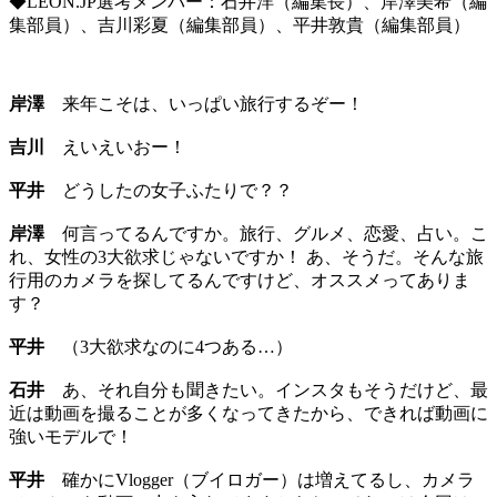
◆LEON.JP選考メンバー：石井洋（編集長）、岸澤美希（編
集部員）、吉川彩夏（編集部員）、平井敦貴（編集部員）
岸澤
来年こそは、いっぱい旅行するぞー！
吉川
えいえいおー！
平井
どうしたの女子ふたりで？？
岸澤
何言ってるんですか。旅行、グルメ、恋愛、占い。こ
れ、女性の3大欲求じゃないですか！ あ、そうだ。そんな旅
行用のカメラを探してるんですけど、オススメってありま
す？
平井
（3大欲求なのに4つある…）
石井
あ、それ自分も聞きたい。インスタもそうだけど、最
近は動画を撮ることが多くなってきたから、できれば動画に
強いモデルで！
平井
確かにVlogger（ブイロガー）は増えてるし、カメラ