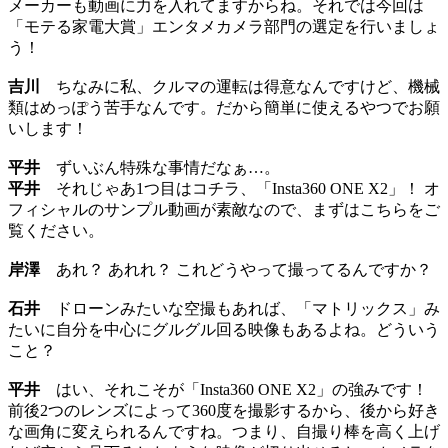
メーカーも動画に力を入れてますからね。それでは今回は
「モテる家電大賞」エンタメカメラ部門の選定を行いましょ
う！
吉川
ちなみに私、クルマの運転は得意なんですけど、機械
類はめっぽう苦手なんです。だから簡単に使えるやつでお願
いします！
平井
ずいぶん特殊な事情だなぁ…。
平井
それじゃあ1つ目はコチラ、「Insta360 ONE X2」！ オ
フィシャルのサンプル動画が素敵なので、まずはこちらをご
覧ください。
岸澤
あれ？ あれれ？ これどうやって撮ってるんですか？
石井
ドローンみたいな空撮もあれば、「マトリックス」み
たいに自分を中心にグルグル回る映像もあるよね。どういう
こと？
平井
はい、それこそが「Insta360 ONE X2」の強みです！
前後2つのレンズによって360度を撮影するから、後から好き
な画角に変えられるんですね。つまり、自撮り棒を高く上げ