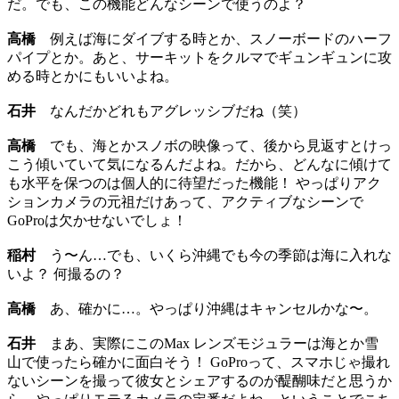
だ。でも、この機能どんなシーンで使うのよ？
高橋
例えば海にダイブする時とか、スノーボードのハーフ
パイプとか。あと、サーキットをクルマでギュンギュンに攻
める時とかにもいいよね。
石井
なんだかどれもアグレッシブだね（笑）
高橋
でも、海とかスノボの映像って、後から見返すとけっ
こう傾いていて気になるんだよね。だから、どんなに傾けて
も水平を保つのは個人的に待望だった機能！ やっぱりアク
ションカメラの元祖だけあって、アクティブなシーンで
GoProは欠かせないでしょ！
稲村
う〜ん…でも、いくら沖縄でも今の季節は海に入れな
いよ？ 何撮るの？
高橋
あ、確かに…。やっぱり沖縄はキャンセルかな〜。
石井
まあ、実際にこのMax レンズモジュラーは海とか雪
山で使ったら確かに面白そう！ GoProって、スマホじゃ撮れ
ないシーンを撮って彼女とシェアするのが醍醐味だと思うか