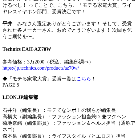
けるべし！ ってことで、こちら、「モテる家電大賞」ワイ
ヤレスイヤホン部門、受賞決定です！
平井
みなさん選定ありがとうございます！ そして、受賞
された各メーカーさん、おめでとうございます！ 次回も乞
うご期待を〜。
Technics EAH-AZ70W
参考価格：3万2000（税込、編集部調べ）
https://jp.technics.com/products/az70w/
◆「モテる家電大賞」受賞一覧は
こちら
！
PAGE 5
LEON.JP編集部
石井洋（編集長）：モテてなンボ！の我らが編集長
高橋大（副編集長）：ファッション担当兼DJ兼フクヘン
菊地奈緒（編集部員）：ファッション＆ヘルス担当（通称ア
ネゴ）
森本泉（編集部員）：ライフスタイル（とエロス）担当