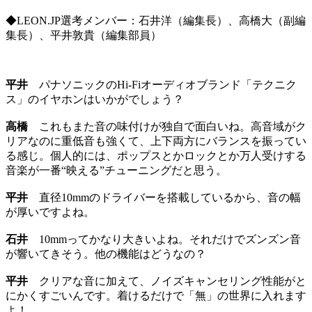
◆LEON.JP選考メンバー：石井洋（編集長）、高橋大（副編
集長）、平井敦貴（編集部員）
平井
パナソニックのHi-Fiオーディオブランド「テクニク
ス」のイヤホンはいかがでしょう？
高橋
これもまた音の味付けが独自で面白いね。高音域がク
リアなのに重低音も強くて、上下両方にバランスを振ってい
る感じ。個人的には、ポップスとかロックとか万人受けする
音楽が一番“映える”チューニングだと思う。
平井
直径10mmのドライバーを搭載しているから、音の幅
が厚いですよね。
石井
10mmってかなり大きいよね。それだけでズンズン音
が響いてきそう。他の機能はどうなの？
平井
クリアな音に加えて、ノイズキャンセリング性能がと
にかくすごいんです。着けるだけで「無」の世界に入れます
よ！