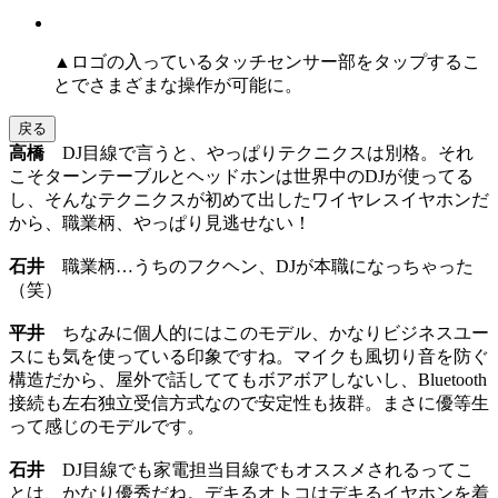
▲ロゴの入っているタッチセンサー部をタップするこ
とでさまざまな操作が可能に。
戻る
高橋
DJ目線で言うと、やっぱりテクニクスは別格。それ
こそターンテーブルとヘッドホンは世界中のDJが使ってる
し、そんなテクニクスが初めて出したワイヤレスイヤホンだ
から、職業柄、やっぱり見逃せない！
石井
職業柄…うちのフクヘン、DJが本職になっちゃった
（笑）
平井
ちなみに個人的にはこのモデル、かなりビジネスユー
スにも気を使っている印象ですね。マイクも風切り音を防ぐ
構造だから、屋外で話しててもボアボアしないし、Bluetooth
接続も左右独立受信方式なので安定性も抜群。まさに優等生
って感じのモデルです。
石井
DJ目線でも家電担当目線でもオススメされるってこ
とは、かなり優秀だね。デキるオトコはデキるイヤホンを着