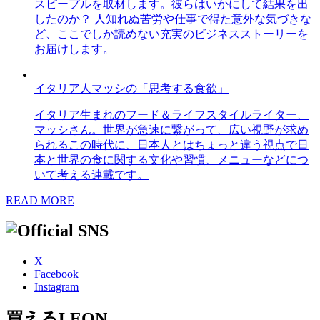
スピープルを取材します。彼らはいかにして結果を出
したのか？ 人知れぬ苦労や仕事で得た意外な気づきな
ど、ここでしか読めない充実のビジネスストーリーを
お届けします。
イタリア人マッシの「思考する食欲」
イタリア生まれのフード＆ライフスタイルライター、
マッシさん。世界が急速に繋がって、広い視野が求め
られるこの時代に、日本人とはちょっと違う視点で日
本と世界の食に関する文化や習慣、メニューなどにつ
いて考える連載です。
READ MORE
X
Facebook
Instagram
買えるLEON