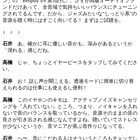
ン」の「Beoplay E8 第3世代」。さすが高級オーディオブラ
ンドだけあって、全音域で気持ちいいバランスにチューニン
グされてるんです。だから、ジャズみたいな“しっとり系”の
音源を聴く時にはすごく向いてる！ まずはご試聴を。
♪ ♪ ♪
石井
あ、確かに耳に優しい音かも。深みがあるというか
「浸れる」感じだね。
高橋
じゃ、ちょっとイヤーピースをタップしてみてくださ
い。
石井
お！ 話し声が聞こえる。透過モードに簡単に切り替
えられるのは仕事にも使えるし便利！
高橋
このイヤホンのキモは、アクティブノイズキャンセリ
ングを『入れていない』ところ。つまり、ノイキャンを入れ
ないで音のバランスを取っているから、音源そのままの音の
良さが引き出される感じなんですよね。聴いていてストレス
が少ないというか、音マニアが喜ぶ音作りになってる。
石井
へ〜、音にこだわる人はそういうところもチェックし