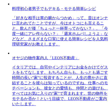
料理初心者男子でもデキる・モテる簡単レシピ
「好きな相手は胃の腑からつかめ」って、昔はオンナ
に言われてたことですが、今はオトコにも言えるこ
と。飲んだ後「ちょっと一杯寄ってかない？」、「今
度一緒にアレ作らない？」「週末ホムパしようよ」な
どなど、さまざまな口実に使える簡単レシピを人気料
理研究家がお教えします。
オヤジの物件案内人「LEON不動産」
イタリアでは、自宅やインテリアにお金をかけてゲス
トをもてなします。もちろん自らも。もっとも過ごす
時間の長い”家”に投資することが、人生の豊かさに直
結することを彼らは知っているのですね。仕事へのモ
チベーションも、彼女との愛情も、仲間との遊びも、
すべてはお気に入りの”家”で育まれます。世の物件を
モテるか否か！という目線で、LEON不動産がご案内
いたします。