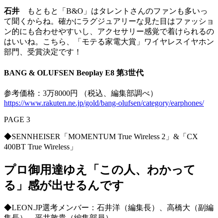
石井
もともと「B&O」はタレントさんのファンも多いっ
て聞くからね。確かにラグジュアリーな見た目はファッショ
ン的にも合わせやすいし、アクセサリー感覚で着けられるの
はいいね。こちら、「モテる家電大賞」ワイヤレスイヤホン
部門、受賞決定です！
BANG & OLUFSEN Beoplay E8 第3世代
参考価格：3万8000円 （税込、編集部調べ）
https://www.rakuten.ne.jp/gold/bang-olufsen/category/earphones/
PAGE 3
◆SENNHEISER「MOMENTUM True Wireless 2」&「CX
400BT True Wireless」
プロ御用達ゆえ「この人、わかって
る」感が出せるんです
◆LEON.JP選考メンバー：石井洋（編集長）、高橋大（副編
集長）、平井敦貴（編集部員）