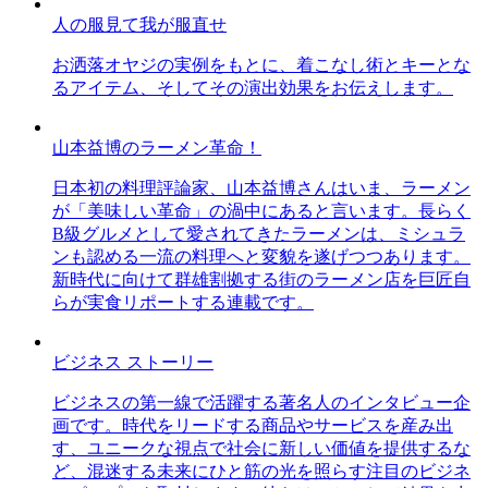
人の服見て我が服直せ
お洒落オヤジの実例をもとに、着こなし術とキーとな
るアイテム、そしてその演出効果をお伝えします。
山本益博のラーメン革命！
日本初の料理評論家、山本益博さんはいま、ラーメン
が「美味しい革命」の渦中にあると言います。長らく
B級グルメとして愛されてきたラーメンは、ミシュラ
ンも認める一流の料理へと変貌を遂げつつあります。
新時代に向けて群雄割拠する街のラーメン店を巨匠自
らが実食リポートする連載です。
ビジネス ストーリー
ビジネスの第一線で活躍する著名人のインタビュー企
画です。時代をリードする商品やサービスを産み出
す、ユニークな視点で社会に新しい価値を提供するな
ど、混迷する未来にひと筋の光を照らす注目のビジネ