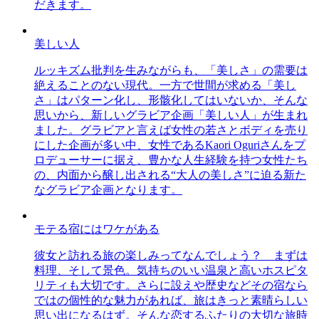
だきます。
美しい人
ルッキズム批判を生みながらも、「美しさ」の需要は
絶えることのない現代。一方で世間が求める「美し
さ」はパターン化し、形骸化してはいないか、そんな
思いから、新しいグラビア企画「美しい人」が生まれ
ました。グラビアと言えば女性の若さとボディを売り
にした企画が多い中、女性であるKaori Oguriさんをプ
ロデューサーに据え、豊かな人生経験を持つ女性たち
の、内面から醸し出される“大人の美しさ”に迫る新た
なグラビア企画となります。
モテる宿にはワケがある
彼女と訪れる旅の楽しみってなんでしょう？ まずは
料理、そして景色。気持ちのいい温泉と高いホスピタ
リティも大切です。さらに設えや歴史などその宿なら
ではの個性的な魅力があれば、旅はきっと素晴らしい
思い出になるはず。そんな恋するふたりの大切な旅時