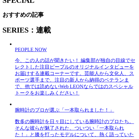
SPECIAL
おすすめの記事
SERIES：連載
PEOPLE NOW
今、この人の話が聞きたい！ 編集部が独自の目線でセ
レクトした注目ピープルのオリジナルインタビューを
お届けする連載コーナーです。芸能人から文化人、ス
ポーツ選手まで、注目の新人から納得のベテランま
で、他では読めないWeb LEONならではのスペシャル
トークをお楽しみください！
腕時計のプロが選ぶ「一本取られました！」
数多の腕時計を日々目にしている腕時計のプロたち。
そんな彼らが魅了された、ついつい「一本取られ
た！」と膝を打ったモデルについて、熱く語っていた