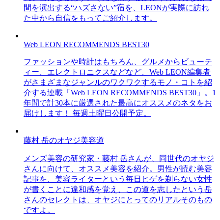
間を演出する“ハズさない”宿を、LEONが実際に訪れ
た中から自信をもってご紹介します。
Web LEON RECOMMENDS BEST30
ファッションや時計はもちろん、グルメからビューテ
ィー、エレクトロニクスなどなど、Web LEON編集者
がさまざまなジャンルのワクワクするモノ・コトを紹
介する連載「Web LEON RECOMMENDS BEST30」。1
年間で計30本に厳選された最高にオススメのネタをお
届けします！ 毎週土曜日公開予定。
藤村 岳のオヤジ美容道
メンズ美容の研究家・藤村 岳さんが、同世代のオヤジ
さんに向けて、オススメ美容を紹介。男性が読む美容
記事を、美容ライターという毎日ヒゲを剃らない女性
が書くことに違和感を覚え、この道を志したという岳
さんのセレクトは、オヤジにとってのリアルそのもの
ですよ。