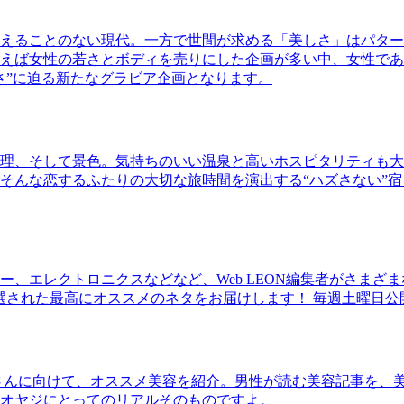
えることのない現代。一方で世間が求める「美しさ」はパター
ば女性の若さとボディを売りにした企画が多い中、女性であるKao
さ”に迫る新たなグラビア企画となります。
理、そして景色。気持ちのいい温泉と高いホスピタリティも大
そんな恋するふたりの大切な旅時間を演出する“ハズさない”宿
、エレクトロニクスなどなど、Web LEON編集者がさまざ
30本に厳選された最高にオススメのネタをお届けします！ 毎週土曜日
さんに向けて、オススメ美容を紹介。男性が読む美容記事を、
オヤジにとってのリアルそのものですよ。