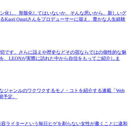
ン化し、形骸化してはいないか、そんな思いから、新しいグ
ri Oguriさんをプロデューサーに据え、豊かな人生経験
切です。さらに設えや歴史などその宿ならではの個性的な魅
を、LEONが実際に訪れた中から自信をもってご紹介しま
まなジャンルのワクワクするモノ・コトを紹介する連載「Web
公開予定。
美容ライターという毎日ヒゲを剃らない女性が書くことに違和