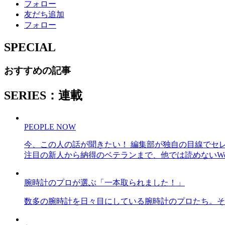
フォロー
友だち追加
フォロー
SPECIAL
おすすめの記事
SERIES：連載
PEOPLE NOW
今、この人の話が聞きたい！ 編集部が独自の目線でセ
注目の新人から納得のベテランまで、他では読めないWe
腕時計のプロが選ぶ「一本取られました！」
数多の腕時計を日々目にしている腕時計のプロたち。そ