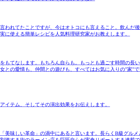
言われてたことですが、今はオトコにも言えること。飲んだ後
実に使える簡単レシピを人気料理研究家がお教えします。
をもてなします。もちろん自らも。もっとも過ごす時間の長い
女との愛情も、仲間との遊びも、すべてはお気に入りの”家”
アイテム、そしてその演出効果をお伝えします。
「美味しい革命」の渦中にあると言います。長らくB級グルメ
割拠する街のラーメン店を巨匠自らが実食リポートする連載で