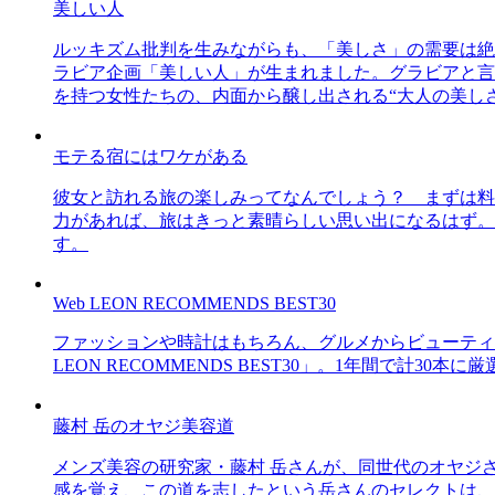
美しい人
ルッキズム批判を生みながらも、「美しさ」の需要は絶
ラビア企画「美しい人」が生まれました。グラビアと言え
を持つ女性たちの、内面から醸し出される“大人の美し
モテる宿にはワケがある
彼女と訪れる旅の楽しみってなんでしょう？ まずは料
力があれば、旅はきっと素晴らしい思い出になるはず。
す。
Web LEON RECOMMENDS BEST30
ファッションや時計はもちろん、グルメからビューティー
LEON RECOMMENDS BEST30」。1年間で計
藤村 岳のオヤジ美容道
メンズ美容の研究家・藤村 岳さんが、同世代のオヤジ
感を覚え、この道を志したという岳さんのセレクトは、