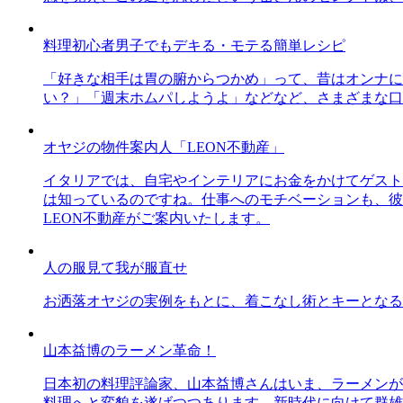
料理初心者男子でもデキる・モテる簡単レシピ
「好きな相手は胃の腑からつかめ」って、昔はオンナに
い？」「週末ホムパしようよ」などなど、さまざまな口
オヤジの物件案内人「LEON不動産」
イタリアでは、自宅やインテリアにお金をかけてゲスト
は知っているのですね。仕事へのモチベーションも、彼
LEON不動産がご案内いたします。
人の服見て我が服直せ
お洒落オヤジの実例をもとに、着こなし術とキーとなる
山本益博のラーメン革命！
日本初の料理評論家、山本益博さんはいま、ラーメンが
料理へと変貌を遂げつつあります。新時代に向けて群雄