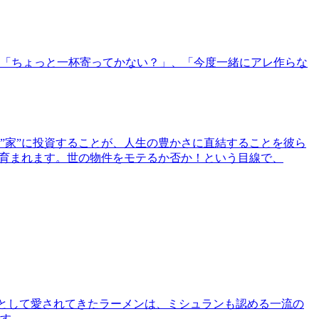
「ちょっと一杯寄ってかない？」、「今度一緒にアレ作らな
”家”に投資することが、人生の豊かさに直結することを彼ら
で育まれます。世の物件をモテるか否か！という目線で、
として愛されてきたラーメンは、ミシュランも認める一流の
す。