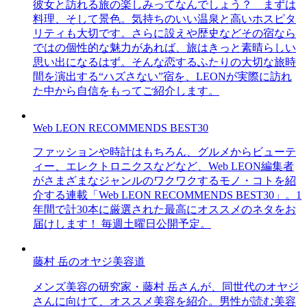
彼女と訪れる旅の楽しみってなんでしょう？ まずは
料理、そして景色。気持ちのいい温泉と高いホスピタ
リティも大切です。さらに設えや歴史などその宿なら
ではの個性的な魅力があれば、旅はきっと素晴らしい
思い出になるはず。そんな恋するふたりの大切な旅時
間を演出する“ハズさない”宿を、LEONが実際に訪れ
た中から自信をもってご紹介します。
Web LEON RECOMMENDS BEST30
ファッションや時計はもちろん、グルメからビューテ
ィー、エレクトロニクスなどなど、Web LEON編集者
がさまざまなジャンルのワクワクするモノ・コトを紹
介する連載「Web LEON RECOMMENDS BEST30」。1
年間で計30本に厳選された最高にオススメのネタをお
届けします！ 毎週土曜日公開予定。
藤村 岳のオヤジ美容道
メンズ美容の研究家・藤村 岳さんが、同世代のオヤジ
さんに向けて、オススメ美容を紹介。男性が読む美容