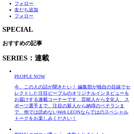
フォロー
友だち追加
フォロー
SPECIAL
おすすめの記事
SERIES：連載
PEOPLE NOW
今、この人の話が聞きたい！ 編集部が独自の目線でセ
レクトした注目ピープルのオリジナルインタビューを
お届けする連載コーナーです。芸能人から文化人、ス
ポーツ選手まで、注目の新人から納得のベテランま
で、他では読めないWeb LEONならではのスペシャル
トークをお楽しみください！