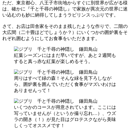
ただ、東京都心、八王子市街地からすぐに別世界が広がる様
は、確かに『千と千尋の神隠し』で家族が異次元の世界に迷
い込むのも妙に納得してしまうラビリンスっぷりです。
さて、お店は田舎家をそのまま残したような作りで、二階の
大広間（二十畳ほどでしょうか？）にいくつかの囲炉裏をそ
れぞれ囲むようにしてお食事をいただきます。
紅葉シーズンにはまだ早いですが、あと２週間も
すると真っ赤な紅葉が楽しめるそう。
周りはすべて緑の森！そんな緑を見下ろしなが
ら、囲炉裏を囲んでいただく食事がマズいわけは
ありませんって！
いくつかのコースが用意されています。ここには
写っていませんが（というか撮り忘れ…）、ウズ
ラの開き（！）が見た目はグロテスクながら美味
しくってオススメです！