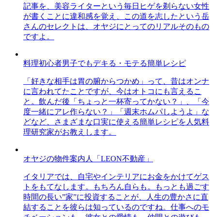
記事を、美容ライターという毎日ヒゲを剃らない女性
が書くことに違和感を覚え、この道を志したという岳
さんのセレクトは、オヤジにとってのリアルそのもの
ですよ。
料理初心者男子でもデキる・モテる簡単レシピ
「好きな相手は胃の腑からつかめ」って、昔はオンナ
に言われてたことですが、今はオトコにも言えるこ
と。飲んだ後「ちょっと一杯寄ってかない？」、「今
度一緒にアレ作らない？」「週末ホムパしようよ」な
どなど、さまざまな口実に使える簡単レシピを人気料
理研究家がお教えします。
オヤジの物件案内人「LEON不動産」
イタリアでは、自宅やインテリアにお金をかけてゲス
トをもてなします。もちろん自らも。もっとも過ごす
時間の長い”家”に投資することが、人生の豊かさに直
結することを彼らは知っているのですね。仕事へのモ