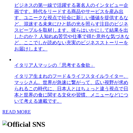
ビジネスの第一線で活躍する著名人のインタビュー企
画です。時代をリードする商品やサービスを産み出
す、ユニークな視点で社会に新しい価値を提供するな
ど、混迷する未来にひと筋の光を照らす注目のビジネ
スピープルを取材します。彼らはいかにして結果を出
したのか？ 人知れぬ苦労や仕事で得た意外な気づきな
ど、ここでしか読めない充実のビジネスストーリーを
お届けします。
イタリア人マッシの「思考する食欲」
イタリア生まれのフード＆ライフスタイルライター、
マッシさん。世界が急速に繋がって、広い視野が求め
られるこの時代に、日本人とはちょっと違う視点で日
本と世界の食に関する文化や習慣、メニューなどにつ
いて考える連載です。
READ MORE