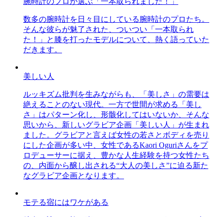
腕時計のプロが選ぶ「一本取られました！」
数多の腕時計を日々目にしている腕時計のプロたち。
そんな彼らが魅了された、ついつい「一本取られ
た！」と膝を打ったモデルについて、熱く語っていた
だきます。
美しい人
ルッキズム批判を生みながらも、「美しさ」の需要は
絶えることのない現代。一方で世間が求める「美し
さ」はパターン化し、形骸化してはいないか、そんな
思いから、新しいグラビア企画「美しい人」が生まれ
ました。グラビアと言えば女性の若さとボディを売り
にした企画が多い中、女性であるKaori Oguriさんをプ
ロデューサーに据え、豊かな人生経験を持つ女性たち
の、内面から醸し出される“大人の美しさ”に迫る新た
なグラビア企画となります。
モテる宿にはワケがある