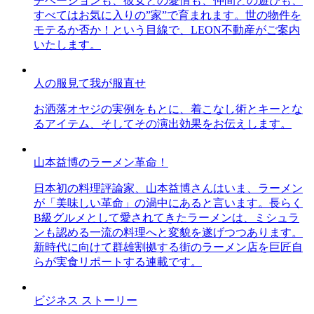
チベーションも、彼女との愛情も、仲間との遊びも、
すべてはお気に入りの”家”で育まれます。世の物件を
モテるか否か！という目線で、LEON不動産がご案内
いたします。
人の服見て我が服直せ
お洒落オヤジの実例をもとに、着こなし術とキーとな
るアイテム、そしてその演出効果をお伝えします。
山本益博のラーメン革命！
日本初の料理評論家、山本益博さんはいま、ラーメン
が「美味しい革命」の渦中にあると言います。長らく
B級グルメとして愛されてきたラーメンは、ミシュラ
ンも認める一流の料理へと変貌を遂げつつあります。
新時代に向けて群雄割拠する街のラーメン店を巨匠自
らが実食リポートする連載です。
ビジネス ストーリー