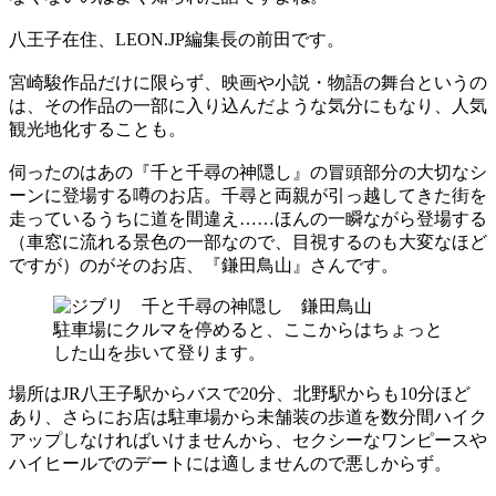
八王子在住、LEON.JP編集長の前田です。
宮崎駿作品だけに限らず、映画や小説・物語の舞台というの
は、その作品の一部に入り込んだような気分にもなり、人気
観光地化することも。
伺ったのはあの『千と千尋の神隠し』の冒頭部分の大切なシ
ーンに登場する噂のお店。千尋と両親が引っ越してきた街を
走っているうちに道を間違え……ほんの一瞬ながら登場する
（車窓に流れる景色の一部なので、目視するのも大変なほど
ですが）のがそのお店、『鎌田鳥山』さんです。
駐車場にクルマを停めると、ここからはちょっと
した山を歩いて登ります。
場所はJR八王子駅からバスで20分、北野駅からも10分ほど
あり、さらにお店は駐車場から未舗装の歩道を数分間ハイク
アップしなければいけませんから、セクシーなワンピースや
ハイヒールでのデートには適しませんので悪しからず。