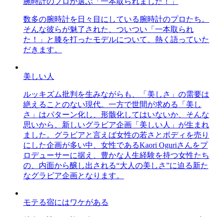
腕時計のプロが選ぶ「一本取られました！」
数多の腕時計を日々目にしている腕時計のプロたち。
そんな彼らが魅了された、ついつい「一本取られ
た！」と膝を打ったモデルについて、熱く語っていた
だきます。
美しい人
ルッキズム批判を生みながらも、「美しさ」の需要は
絶えることのない現代。一方で世間が求める「美し
さ」はパターン化し、形骸化してはいないか、そんな
思いから、新しいグラビア企画「美しい人」が生まれ
ました。グラビアと言えば女性の若さとボディを売り
にした企画が多い中、女性であるKaori Oguriさんをプ
ロデューサーに据え、豊かな人生経験を持つ女性たち
の、内面から醸し出される“大人の美しさ”に迫る新た
なグラビア企画となります。
モテる宿にはワケがある