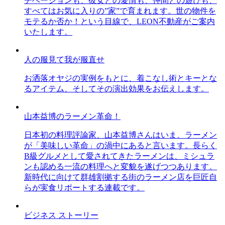
チベーションも、彼女との愛情も、仲間との遊びも、
すべてはお気に入りの”家”で育まれます。世の物件を
モテるか否か！という目線で、LEON不動産がご案内
いたします。
人の服見て我が服直せ
お洒落オヤジの実例をもとに、着こなし術とキーとな
るアイテム、そしてその演出効果をお伝えします。
山本益博のラーメン革命！
日本初の料理評論家、山本益博さんはいま、ラーメン
が「美味しい革命」の渦中にあると言います。長らく
B級グルメとして愛されてきたラーメンは、ミシュラ
ンも認める一流の料理へと変貌を遂げつつあります。
新時代に向けて群雄割拠する街のラーメン店を巨匠自
らが実食リポートする連載です。
ビジネス ストーリー