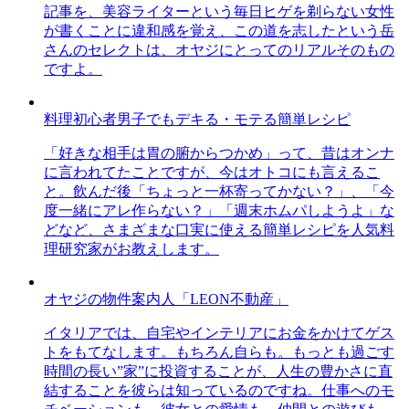
記事を、美容ライターという毎日ヒゲを剃らない女性
が書くことに違和感を覚え、この道を志したという岳
さんのセレクトは、オヤジにとってのリアルそのもの
ですよ。
料理初心者男子でもデキる・モテる簡単レシピ
「好きな相手は胃の腑からつかめ」って、昔はオンナ
に言われてたことですが、今はオトコにも言えるこ
と。飲んだ後「ちょっと一杯寄ってかない？」、「今
度一緒にアレ作らない？」「週末ホムパしようよ」な
どなど、さまざまな口実に使える簡単レシピを人気料
理研究家がお教えします。
オヤジの物件案内人「LEON不動産」
イタリアでは、自宅やインテリアにお金をかけてゲス
トをもてなします。もちろん自らも。もっとも過ごす
時間の長い”家”に投資することが、人生の豊かさに直
結することを彼らは知っているのですね。仕事へのモ