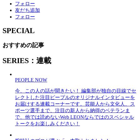
フォロー
友だち追加
フォロー
SPECIAL
おすすめの記事
SERIES：連載
PEOPLE NOW
今、この人の話が聞きたい！ 編集部が独自の目線でセ
レクトした注目ピープルのオリジナルインタビューを
お届けする連載コーナーです。芸能人から文化人、ス
ポーツ選手まで、注目の新人から納得のベテランま
で、他では読めないWeb LEONならではのスペシャル
トークをお楽しみください！