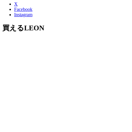
X
Facebook
Instagram
買えるLEON