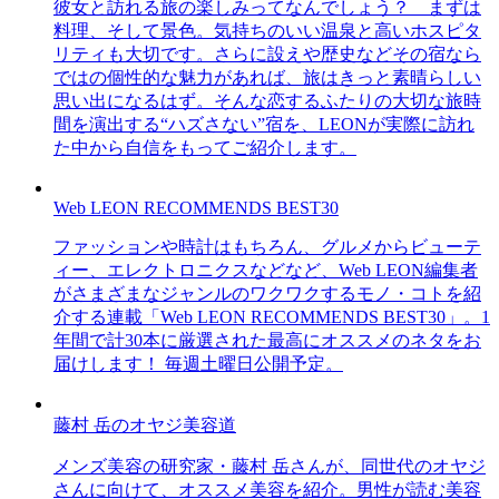
彼女と訪れる旅の楽しみってなんでしょう？ まずは
料理、そして景色。気持ちのいい温泉と高いホスピタ
リティも大切です。さらに設えや歴史などその宿なら
ではの個性的な魅力があれば、旅はきっと素晴らしい
思い出になるはず。そんな恋するふたりの大切な旅時
間を演出する“ハズさない”宿を、LEONが実際に訪れ
た中から自信をもってご紹介します。
Web LEON RECOMMENDS BEST30
ファッションや時計はもちろん、グルメからビューテ
ィー、エレクトロニクスなどなど、Web LEON編集者
がさまざまなジャンルのワクワクするモノ・コトを紹
介する連載「Web LEON RECOMMENDS BEST30」。1
年間で計30本に厳選された最高にオススメのネタをお
届けします！ 毎週土曜日公開予定。
藤村 岳のオヤジ美容道
メンズ美容の研究家・藤村 岳さんが、同世代のオヤジ
さんに向けて、オススメ美容を紹介。男性が読む美容