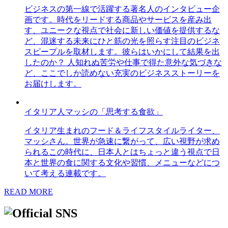
ビジネスの第一線で活躍する著名人のインタビュー企
画です。時代をリードする商品やサービスを産み出
す、ユニークな視点で社会に新しい価値を提供するな
ど、混迷する未来にひと筋の光を照らす注目のビジネ
スピープルを取材します。彼らはいかにして結果を出
したのか？ 人知れぬ苦労や仕事で得た意外な気づきな
ど、ここでしか読めない充実のビジネスストーリーを
お届けします。
イタリア人マッシの「思考する食欲」
イタリア生まれのフード＆ライフスタイルライター、
マッシさん。世界が急速に繋がって、広い視野が求め
られるこの時代に、日本人とはちょっと違う視点で日
本と世界の食に関する文化や習慣、メニューなどにつ
いて考える連載です。
READ MORE