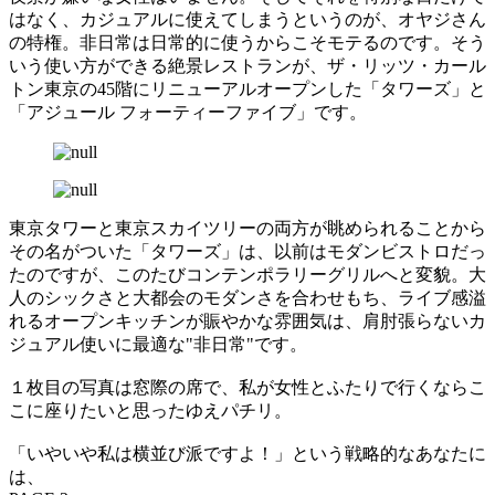
はなく、カジュアルに使えてしまうというのが、オヤジさん
の特権。非日常は日常的に使うからこそモテるのです。そう
いう使い方ができる絶景レストランが、ザ・リッツ・カール
トン東京の45階にリニューアルオープンした「タワーズ」と
「アジュール フォーティーファイブ」です。
東京タワーと東京スカイツリーの両方が眺められることから
その名がついた「タワーズ」は、以前はモダンビストロだっ
たのですが、このたびコンテンポラリーグリルへと変貌。大
人のシックさと大都会のモダンさを合わせもち、ライブ感溢
れるオープンキッチンが賑やかな雰囲気は、肩肘張らないカ
ジュアル使いに最適な"非日常"です。
１枚目の写真は窓際の席で、私が女性とふたりで行くならこ
こに座りたいと思ったゆえパチリ。
「いやいや私は横並び派ですよ！」という戦略的なあなたに
は、