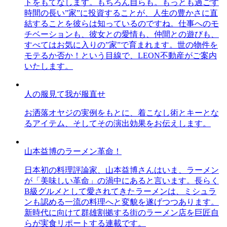
トをもてなします。もちろん自らも。もっとも過ごす
時間の長い”家”に投資することが、人生の豊かさに直
結することを彼らは知っているのですね。仕事へのモ
チベーションも、彼女との愛情も、仲間との遊びも、
すべてはお気に入りの”家”で育まれます。世の物件を
モテるか否か！という目線で、LEON不動産がご案内
いたします。
人の服見て我が服直せ
お洒落オヤジの実例をもとに、着こなし術とキーとな
るアイテム、そしてその演出効果をお伝えします。
山本益博のラーメン革命！
日本初の料理評論家、山本益博さんはいま、ラーメン
が「美味しい革命」の渦中にあると言います。長らく
B級グルメとして愛されてきたラーメンは、ミシュラ
ンも認める一流の料理へと変貌を遂げつつあります。
新時代に向けて群雄割拠する街のラーメン店を巨匠自
らが実食リポートする連載です。