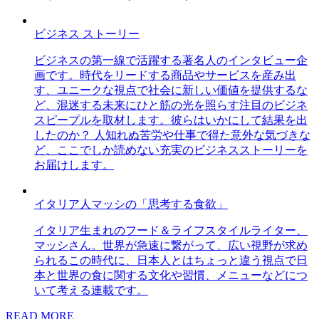
ビジネス ストーリー
ビジネスの第一線で活躍する著名人のインタビュー企
画です。時代をリードする商品やサービスを産み出
す、ユニークな視点で社会に新しい価値を提供するな
ど、混迷する未来にひと筋の光を照らす注目のビジネ
スピープルを取材します。彼らはいかにして結果を出
したのか？ 人知れぬ苦労や仕事で得た意外な気づきな
ど、ここでしか読めない充実のビジネスストーリーを
お届けします。
イタリア人マッシの「思考する食欲」
イタリア生まれのフード＆ライフスタイルライター、
マッシさん。世界が急速に繋がって、広い視野が求め
られるこの時代に、日本人とはちょっと違う視点で日
本と世界の食に関する文化や習慣、メニューなどにつ
いて考える連載です。
READ MORE