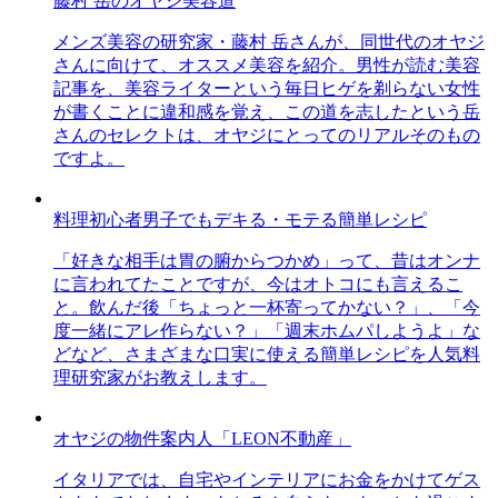
藤村 岳のオヤジ美容道
メンズ美容の研究家・藤村 岳さんが、同世代のオヤジ
さんに向けて、オススメ美容を紹介。男性が読む美容
記事を、美容ライターという毎日ヒゲを剃らない女性
が書くことに違和感を覚え、この道を志したという岳
さんのセレクトは、オヤジにとってのリアルそのもの
ですよ。
料理初心者男子でもデキる・モテる簡単レシピ
「好きな相手は胃の腑からつかめ」って、昔はオンナ
に言われてたことですが、今はオトコにも言えるこ
と。飲んだ後「ちょっと一杯寄ってかない？」、「今
度一緒にアレ作らない？」「週末ホムパしようよ」な
どなど、さまざまな口実に使える簡単レシピを人気料
理研究家がお教えします。
オヤジの物件案内人「LEON不動産」
イタリアでは、自宅やインテリアにお金をかけてゲス