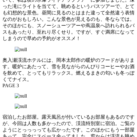
った滝にライトを当てて、眺めるというバスツアーで、とて
も幻想的な景色。昼間に見るのとはまた違って全然違う表情
なのがおもしろい。こんな景色が見えるのも、冬ならでは。
そのほかにも、スノーシューツアーや蔦温泉へ訪れられるバ
スもあったり、至れり尽くせり。ですが、すぐ満席になって
しまうので早めの予約がオススメ！
奥入瀬渓流ホテルには、岡本太郎作の暖炉のフードがありま
す。暖炉にあたって、雪を見ながらのんびりコーヒーやお酒
を飲めて、とってもリラックス。燃えるまきの匂いも冬っぽ
くてナイス。
PAGE 3
宿泊したお部屋。露天風呂が付いているお部屋もあるのです
が、今回は人数も多かったので、渓流特別室に宿泊。ご覧の
ようにとっっっっても広かったです。このほかにもう一部屋
あって、完全にスペース余ってました。窓からは渓流も眺め