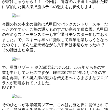
が溶けちゃうから！！ 今回は、青森の八甲田山へ訪れた時
に宿泊した奥入瀬渓流ホテルの魅力をお伝えします。
今回の旅の本来の目的は八甲田でバックカントリースキーだ
ったのですが、ご覧の通りものすごい寒波で猛吹雪。八甲田
の有名なスノーモンスターも文字通りモンスター化しており
ました。で、スキーは早々に撤収して温泉を楽しもうとなっ
たのです。そんな悪天候ながら八甲田は素晴らかったので、
その話はまた今度。
で、星野リゾート 奥入瀬渓流ホテルは、2008年から冬の営
業を中止していたのですが、昨年2017年に9年ぶりに冬の営
業を再開。冬の奥入瀬の魅力を伝えるべくさまざまなプログ
ラムが用意されていました。
PAGE 2
そのひとつが氷瀑鑑賞ツアー。これはお昼と夜に開催されて
いて、私は夜の氷瀑ライトアップツアーに参加しました。凍