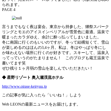
られます。
PAGE 4
言うまでもなく夜は宴会。東京から持参した、獺祭スパーク
リングとモエのアイスインペリアルが雪景色に最適。温泉で
暖まったカラダゆえ、余計に酔っ払ってしまいました。
冬に南国に行くのもいいのですが、冬って結構短くて、雪山
が楽しめるのはほんの3,4ヶ月。私は、冬はやっぱり冬にし
か味わえない場所に行くのが好きです。スキーして、温泉入
ってっていうのがたまりません！ このブログも蔵王温泉で
書いてます笑
ぜひ残り１ヶ月弱の雪山を楽しんでいただきたい！
◆ 星野リゾート 奥入瀬渓流ホテル
http://www.oirase-keiryuu.jp
この記事が気に入ったら「いいね！」しよう
Web LEONの最新ニュースをお届けします。