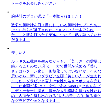
トークをお楽しみください！
腕時計のプロが選ぶ「一本取られました！」
数多の腕時計を日々目にしている腕時計のプロたち。
そんな彼らが魅了された、ついつい「一本取られ
た！」と膝を打ったモデルについて、熱く語っていた
だきます。
美しい人
ルッキズム批判を生みながらも、「美しさ」の需要は
絶えることのない現代。一方で世間が求める「美し
さ」はパターン化し、形骸化してはいないか、そんな
思いから、新しいグラビア企画「美しい人」が生まれ
ました。グラビアと言えば女性の若さとボディを売り
にした企画が多い中、女性であるKaori Oguriさんをプ
ロデューサーに据え、豊かな人生経験を持つ女性たち
の、内面から醸し出される“大人の美しさ”に迫る新た
なグラビア企画となります。