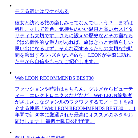
モテる宿にはワケがある
彼女と訪れる旅の楽しみってなんでしょう？ まずは
料理、そして景色。気持ちのいい温泉と高いホスピタ
リティも大切です。さらに設えや歴史などその宿なら
ではの個性的な魅力があれば、旅はきっと素晴らしい
思い出になるはず。そんな恋するふたりの大切な旅時
間を演出する“ハズさない”宿を、LEONが実際に訪れ
た中から自信をもってご紹介します。
Web LEON RECOMMENDS BEST30
ファッションや時計はもちろん、グルメからビューテ
ィー、エレクトロニクスなどなど、Web LEON編集者
がさまざまなジャンルのワクワクするモノ・コトを紹
介する連載「Web LEON RECOMMENDS BEST30」。1
年間で計30本に厳選された最高にオススメのネタをお
届けします！ 毎週土曜日公開予定。