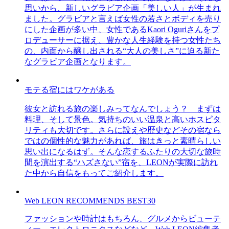
思いから、新しいグラビア企画「美しい人」が生まれ
ました。グラビアと言えば女性の若さとボディを売り
にした企画が多い中、女性であるKaori Oguriさんをプ
ロデューサーに据え、豊かな人生経験を持つ女性たち
の、内面から醸し出される“大人の美しさ”に迫る新た
なグラビア企画となります。
モテる宿にはワケがある
彼女と訪れる旅の楽しみってなんでしょう？ まずは
料理、そして景色。気持ちのいい温泉と高いホスピタ
リティも大切です。さらに設えや歴史などその宿なら
ではの個性的な魅力があれば、旅はきっと素晴らしい
思い出になるはず。そんな恋するふたりの大切な旅時
間を演出する“ハズさない”宿を、LEONが実際に訪れ
た中から自信をもってご紹介します。
Web LEON RECOMMENDS BEST30
ファッションや時計はもちろん、グルメからビューテ