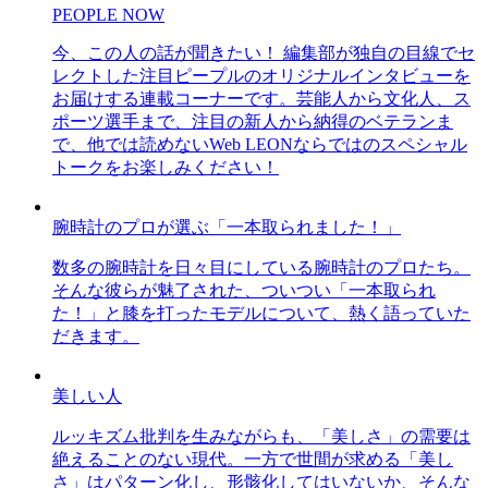
PEOPLE NOW
今、この人の話が聞きたい！ 編集部が独自の目線でセ
レクトした注目ピープルのオリジナルインタビューを
お届けする連載コーナーです。芸能人から文化人、ス
ポーツ選手まで、注目の新人から納得のベテランま
で、他では読めないWeb LEONならではのスペシャル
トークをお楽しみください！
腕時計のプロが選ぶ「一本取られました！」
数多の腕時計を日々目にしている腕時計のプロたち。
そんな彼らが魅了された、ついつい「一本取られ
た！」と膝を打ったモデルについて、熱く語っていた
だきます。
美しい人
ルッキズム批判を生みながらも、「美しさ」の需要は
絶えることのない現代。一方で世間が求める「美し
さ」はパターン化し、形骸化してはいないか、そんな