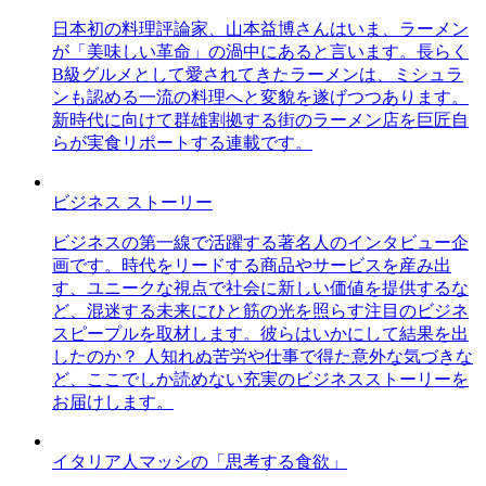
日本初の料理評論家、山本益博さんはいま、ラーメン
が「美味しい革命」の渦中にあると言います。長らく
B級グルメとして愛されてきたラーメンは、ミシュラ
ンも認める一流の料理へと変貌を遂げつつあります。
新時代に向けて群雄割拠する街のラーメン店を巨匠自
らが実食リポートする連載です。
ビジネス ストーリー
ビジネスの第一線で活躍する著名人のインタビュー企
画です。時代をリードする商品やサービスを産み出
す、ユニークな視点で社会に新しい価値を提供するな
ど、混迷する未来にひと筋の光を照らす注目のビジネ
スピープルを取材します。彼らはいかにして結果を出
したのか？ 人知れぬ苦労や仕事で得た意外な気づきな
ど、ここでしか読めない充実のビジネスストーリーを
お届けします。
イタリア人マッシの「思考する食欲」