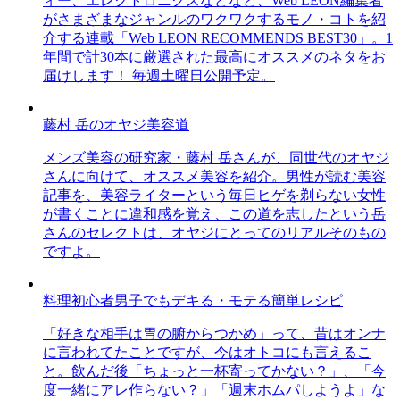
ィー、エレクトロニクスなどなど、Web LEON編集者
がさまざまなジャンルのワクワクするモノ・コトを紹
介する連載「Web LEON RECOMMENDS BEST30」。1
年間で計30本に厳選された最高にオススメのネタをお
届けします！ 毎週土曜日公開予定。
藤村 岳のオヤジ美容道
メンズ美容の研究家・藤村 岳さんが、同世代のオヤジ
さんに向けて、オススメ美容を紹介。男性が読む美容
記事を、美容ライターという毎日ヒゲを剃らない女性
が書くことに違和感を覚え、この道を志したという岳
さんのセレクトは、オヤジにとってのリアルそのもの
ですよ。
料理初心者男子でもデキる・モテる簡単レシピ
「好きな相手は胃の腑からつかめ」って、昔はオンナ
に言われてたことですが、今はオトコにも言えるこ
と。飲んだ後「ちょっと一杯寄ってかない？」、「今
度一緒にアレ作らない？」「週末ホムパしようよ」な