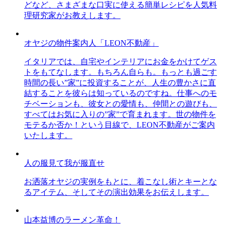
どなど、さまざまな口実に使える簡単レシピを人気料
理研究家がお教えします。
オヤジの物件案内人「LEON不動産」
イタリアでは、自宅やインテリアにお金をかけてゲス
トをもてなします。もちろん自らも。もっとも過ごす
時間の長い”家”に投資することが、人生の豊かさに直
結することを彼らは知っているのですね。仕事へのモ
チベーションも、彼女との愛情も、仲間との遊びも、
すべてはお気に入りの”家”で育まれます。世の物件を
モテるか否か！という目線で、LEON不動産がご案内
いたします。
人の服見て我が服直せ
お洒落オヤジの実例をもとに、着こなし術とキーとな
るアイテム、そしてその演出効果をお伝えします。
山本益博のラーメン革命！