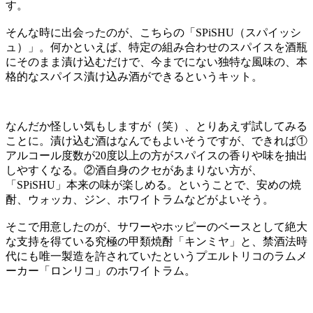
す。
そんな時に出会ったのが、こちらの「SPiSHU（スパイッシ
ュ）」。何かといえば、特定の組み合わせのスパイスを酒瓶
にそのまま漬け込むだけで、今までにない独特な風味の、本
格的なスパイス漬け込み酒ができるというキット。
なんだか怪しい気もしますが（笑）、とりあえず試してみる
ことに。漬け込む酒はなんでもよいそうですが、できれば①
アルコール度数が20度以上の方がスパイスの香りや味を抽出
しやすくなる。②酒自身のクセがあまりない方が、
「SPiSHU」本来の味が楽しめる。ということで、安めの焼
酎、ウォッカ、ジン、ホワイトラムなどがよいそう。
そこで用意したのが、サワーやホッピーのベースとして絶大
な支持を得ている究極の甲類焼酎「キンミヤ」と、禁酒法時
代にも唯一製造を許されていたというプエルトリコのラムメ
ーカー「ロンリコ」のホワイトラム。