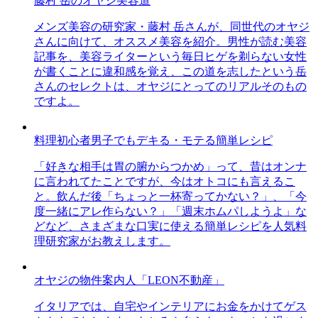
藤村 岳のオヤジ美容道
メンズ美容の研究家・藤村 岳さんが、同世代のオヤジ
さんに向けて、オススメ美容を紹介。男性が読む美容
記事を、美容ライターという毎日ヒゲを剃らない女性
が書くことに違和感を覚え、この道を志したという岳
さんのセレクトは、オヤジにとってのリアルそのもの
ですよ。
料理初心者男子でもデキる・モテる簡単レシピ
「好きな相手は胃の腑からつかめ」って、昔はオンナ
に言われてたことですが、今はオトコにも言えるこ
と。飲んだ後「ちょっと一杯寄ってかない？」、「今
度一緒にアレ作らない？」「週末ホムパしようよ」な
どなど、さまざまな口実に使える簡単レシピを人気料
理研究家がお教えします。
オヤジの物件案内人「LEON不動産」
イタリアでは、自宅やインテリアにお金をかけてゲス