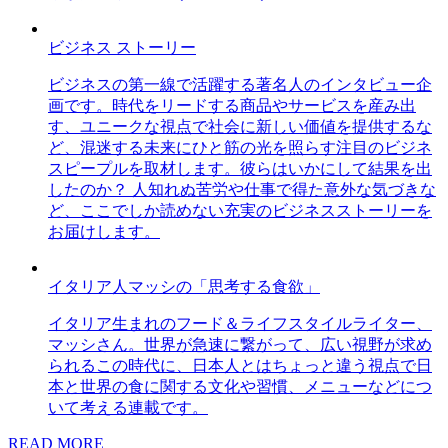
ビジネス ストーリー
ビジネスの第一線で活躍する著名人のインタビュー企
画です。時代をリードする商品やサービスを産み出
す、ユニークな視点で社会に新しい価値を提供するな
ど、混迷する未来にひと筋の光を照らす注目のビジネ
スピープルを取材します。彼らはいかにして結果を出
したのか？ 人知れぬ苦労や仕事で得た意外な気づきな
ど、ここでしか読めない充実のビジネスストーリーを
お届けします。
イタリア人マッシの「思考する食欲」
イタリア生まれのフード＆ライフスタイルライター、
マッシさん。世界が急速に繋がって、広い視野が求め
られるこの時代に、日本人とはちょっと違う視点で日
本と世界の食に関する文化や習慣、メニューなどにつ
いて考える連載です。
READ MORE