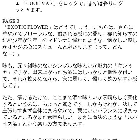
▲ 「COOL MAN」をロックで。まずは香りにグ
ッときます。
PAGE 3
「EXOTIC FLOWER」はどうでしょう。こちらは、さらに
華やかでフローラルな、癒される感じの香り。穢れ知らずの
純朴少年が学年一のマドンナに憧れたような、懐かしい感じ
がオヤジの心にズキュ～んと刺さります（って、どん
な？）。
味も、元々雑味のないシンプルな味わいが魅力の「キンミ
ヤ」ですが、出来上がったお酒にはしっかりと個性が付い
て、それが控えめながら、実に麗しく、優しく飲みやすい感
じです。
ただ、漬けるだけで、ここまで酒の味わいが素晴らしく変化
するというのは、ちょっと驚きです。しかもそれが、決して
主張しすぎず全体にまろやかで、実にいいバランスに収まっ
ているところがまた素晴らしい。まさに魔法のような「スパ
イス酒」という楽しみ方であります。