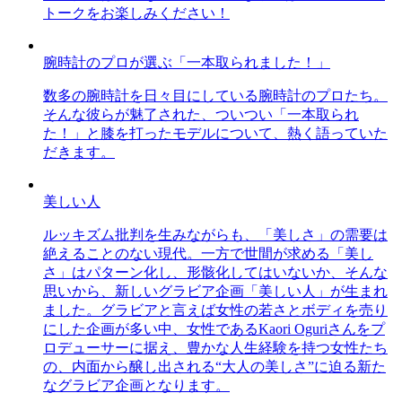
トークをお楽しみください！
腕時計のプロが選ぶ「一本取られました！」
数多の腕時計を日々目にしている腕時計のプロたち。
そんな彼らが魅了された、ついつい「一本取られ
た！」と膝を打ったモデルについて、熱く語っていた
だきます。
美しい人
ルッキズム批判を生みながらも、「美しさ」の需要は
絶えることのない現代。一方で世間が求める「美し
さ」はパターン化し、形骸化してはいないか、そんな
思いから、新しいグラビア企画「美しい人」が生まれ
ました。グラビアと言えば女性の若さとボディを売り
にした企画が多い中、女性であるKaori Oguriさんをプ
ロデューサーに据え、豊かな人生経験を持つ女性たち
の、内面から醸し出される“大人の美しさ”に迫る新た
なグラビア企画となります。