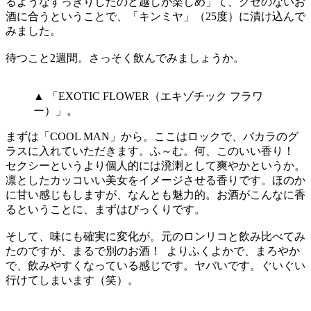
るようなすっきりしたのど越しが楽しめ」て、クセのないお
酒に合うということで、「キンミヤ」（25度）に漬け込んで
みました。
待つこと2週間。さっそく飲んでみましょうか。
▲ 「EXOTIC FLOWER（エキゾチック フラワ
ー）」。
まずは「COOL MAN」から。ここはロックで、バカラのグ
ラスに入れていただきます。ふ～む。何、このいい香り！
セクシーというより個人的には溌溂として爽やかというか。
凛としたカッコいい美女をイメージさせる香りです。ほのか
に甘い感じもしますが、なんとも魅力的。お酒がこんなに香
るということに、まずはびっくりです。
そして、味にも確実に変化が。元のロンリコと飲み比べてみ
たのですが、まるで別のお酒！ よりふくよかで、まろやか
で、飲みやすくなっている感じです。ヤバいです。ぐいぐい
行けてしまいます（笑）。