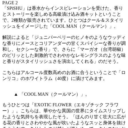
PAGE 2
「SPiSHU」は香水からインスピレーションを受けた、香り
とストーリーを楽しめる高級漬け込み酒キットということ
で、2種類が販売されています。ひとつはクール＆スタイリ
ッシュをイメージした「COOL MAN（クールマン）」。
解説によると「ジュニパーベリーのヒノキのようなウッディ
な香りにメースとコリアンダーの甘くスパイシーな香りが調
和し、セクシーな香り」で、さらに「マーガオ（台湾胡椒）
のピリッとした刺激的でさわやかなレモングラスのような味
と香りがスタイリッシュさを演出してくれる」のだそう。
こちらはアルコール度数高めのお酒に合うということで「ロ
ンリコ」のホワイトラム（40度）に漬けてみます。
▲ 「COOL MAN（クールマン）」。
もうひとつは「EXOTIC FLOWER（エキゾチック フラワ
ー）」。こちらは、華やかな異国の世界にタイムスリップし
たような気持ちを表現したそう。「ほんのり甘く壮大に広が
る花の香りとさわやかな風が吹いたようなスッと身体を抜け