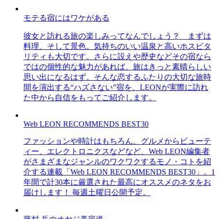
モテる宿にはワケがある
彼女と訪れる旅の楽しみってなんでしょう？ まずは
料理、そして景色。気持ちのいい温泉と高いホスピタ
リティも大切です。さらに設えや歴史などその宿なら
ではの個性的な魅力があれば、旅はきっと素晴らしい
思い出になるはず。そんな恋するふたりの大切な旅時
間を演出する“ハズさない”宿を、LEONが実際に訪れ
た中から自信をもってご紹介します。
Web LEON RECOMMENDS BEST30
ファッションや時計はもちろん、グルメからビューテ
ィー、エレクトロニクスなどなど、Web LEON編集者
がさまざまなジャンルのワクワクするモノ・コトを紹
介する連載「Web LEON RECOMMENDS BEST30」。1
年間で計30本に厳選された最高にオススメのネタをお
届けします！ 毎週土曜日公開予定。