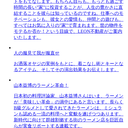
トをもてなします。もちろん自らも。もっとも過ごす
時間の長い”家”に投資することが、人生の豊かさに直
結することを彼らは知っているのですね。仕事へのモ
チベーションも、彼女との愛情も、仲間との遊びも、
すべてはお気に入りの”家”で育まれます。世の物件を
モテるか否か！という目線で、LEON不動産がご案内
いたします。
人の服見て我が服直せ
お洒落オヤジの実例をもとに、着こなし術とキーとな
るアイテム、そしてその演出効果をお伝えします。
山本益博のラーメン革命！
日本初の料理評論家、山本益博さんはいま、ラーメン
が「美味しい革命」の渦中にあると言います。長らく
B級グルメとして愛されてきたラーメンは、ミシュラ
ンも認める一流の料理へと変貌を遂げつつあります。
新時代に向けて群雄割拠する街のラーメン店を巨匠自
らが実食リポートする連載です。