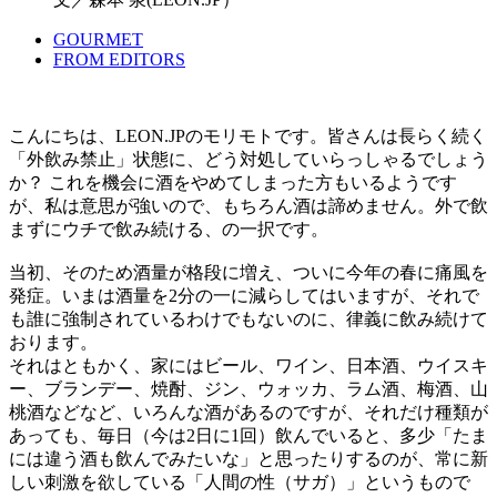
GOURMET
FROM EDITORS
こんにちは、LEON.JPのモリモトです。皆さんは長らく続く
「外飲み禁止」状態に、どう対処していらっしゃるでしょう
か？ これを機会に酒をやめてしまった方もいるようです
が、私は意思が強いので、もちろん酒は諦めません。外で飲
まずにウチで飲み続ける、の一択です。
当初、そのため酒量が格段に増え、ついに今年の春に痛風を
発症。いまは酒量を2分の一に減らしてはいますが、それで
も誰に強制されているわけでもないのに、律義に飲み続けて
おります。
それはともかく、家にはビール、ワイン、日本酒、ウイスキ
ー、ブランデー、焼酎、ジン、ウォッカ、ラム酒、梅酒、山
桃酒などなど、いろんな酒があるのですが、それだけ種類が
あっても、毎日（今は2日に1回）飲んでいると、多少「たま
には違う酒も飲んでみたいな」と思ったりするのが、常に新
しい刺激を欲している「人間の性（サガ）」というもので