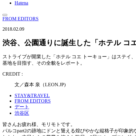
Hatena
FROM EDITORS
2018.02.09
渋谷、公園通りに誕生した「ホテル コ
ストライプが開業した「ホテル コエ トーキョー」はステイ
基地を目指す、その全貌をレポート。
CREDIT :
文／森本 泉（LEON.JP)
STAY&TRAVEL
FROM EDITORS
デート
渋谷区
皆さんお疲れ様、モリモトです。
パルコpart2の跡地にドンと聳える煌びやかな縦格子が印象