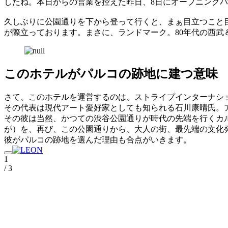
したね。本日からの営業を控えた昨日、8日にオープニング
久しぶりに公園通りを下から登って行くと、まぁ目立つこと目
が際立っております。まさに、ランドマーク。80年代の西
このホテルがパルコの跡地に建つ意味
さて、このホテルを運営するのは、ストライプインターナシ
その代表は現代アート愛好家としても知られる石川康晴氏。
その彼は当然、かつての渋谷公園通りが時代の先端を行くカ
が）を、再び、この公園通りから、大人の街、最先端の文化発
彼がパルコの跡地を選んだ理由も合点がいきます。
1
/ 3