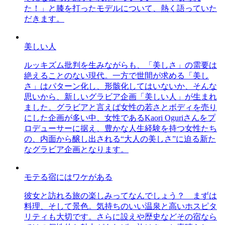
た！」と膝を打ったモデルについて、熱く語っていた
だきます。
美しい人
ルッキズム批判を生みながらも、「美しさ」の需要は
絶えることのない現代。一方で世間が求める「美し
さ」はパターン化し、形骸化してはいないか、そんな
思いから、新しいグラビア企画「美しい人」が生まれ
ました。グラビアと言えば女性の若さとボディを売り
にした企画が多い中、女性であるKaori Oguriさんをプ
ロデューサーに据え、豊かな人生経験を持つ女性たち
の、内面から醸し出される“大人の美しさ”に迫る新た
なグラビア企画となります。
モテる宿にはワケがある
彼女と訪れる旅の楽しみってなんでしょう？ まずは
料理、そして景色。気持ちのいい温泉と高いホスピタ
リティも大切です。さらに設えや歴史などその宿なら