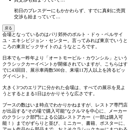
初日のプレスデーにもかかわらず、すでに真剣に売買
交渉も始まっていて…
戻る
会場となっているのはパリ郊外のポルト・ドゥ・ベルサイ
ユ・エキシビジョン・センター。言ってみれば東京でいうと
ころの東京ビックサイトのようなところです。
日本でも一昨年より「オートモービル・カウンシル」という
クラシックカーイベントが開催されていますが、こちらはす
でに43回目、展示車両数500台、来場11万人以上を誇るビッ
グイベント。
大きく3つのエリアに分かれた会場は、すべての展示を見よ
うとするとまる1日はかかりそうな広さです。
ブースの数はいま時点でわかりかねますが、レストア専門店
が出品する“その場で購入可能”なクルマを中心に、メーカー
のクラシック部門による公認レストアカー（一部は購入可
能！）までがずらりと並び、ミニカー、書籍、ポスターに、
アート作品から部品まで、およそクラシックカーにまつわる