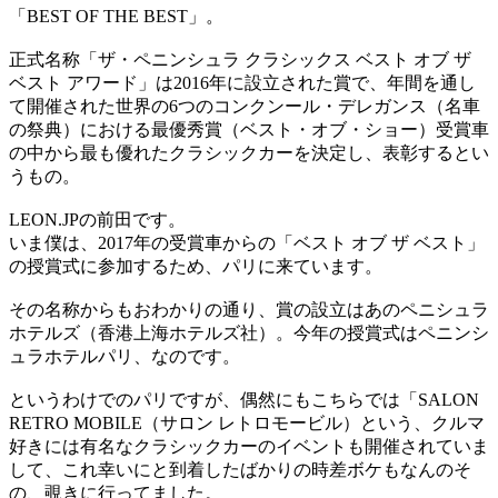
「BEST OF THE BEST」。
正式名称「ザ・ペニンシュラ クラシックス ベスト オブ ザ
ベスト アワード」は2016年に設立された賞で、年間を通し
て開催された世界の6つのコンクンール・デレガンス（名車
の祭典）における最優秀賞（ベスト・オブ・ショー）受賞車
の中から最も優れたクラシックカーを決定し、表彰するとい
うもの。
LEON.JPの前田です。
いま僕は、2017年の受賞車からの「ベスト オブ ザ ベスト」
の授賞式に参加するため、パリに来ています。
その名称からもおわかりの通り、賞の設立はあのペニシュラ
ホテルズ（香港上海ホテルズ社）。今年の授賞式はペニンシ
ュラホテルパリ、なのです。
というわけでのパリですが、偶然にもこちらでは「SALON
RETRO MOBILE（サロン レトロモービル）という、クルマ
好きには有名なクラシックカーのイベントも開催されていま
して、これ幸いにと到着したばかりの時差ボケもなんのそ
の、覗きに行ってました。