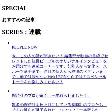
SPECIAL
おすすめの記事
SERIES：連載
PEOPLE NOW
今、この人の話が聞きたい！ 編集部が独自の目線でセ
レクトした注目ピープルのオリジナルインタビューを
お届けする連載コーナーです。芸能人から文化人、ス
ポーツ選手まで、注目の新人から納得のベテランま
で、他では読めないWeb LEONならではのスペシャル
トークをお楽しみください！
腕時計のプロが選ぶ「一本取られました！」
数多の腕時計を日々目にしている腕時計のプロたち。
そんな彼らが魅了された、ついつい「一本取られ