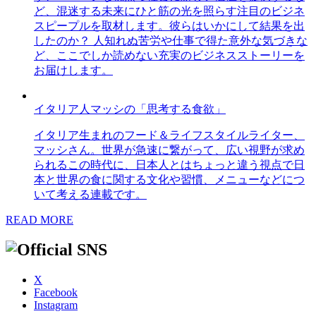
ど、混迷する未来にひと筋の光を照らす注目のビジネ
スピープルを取材します。彼らはいかにして結果を出
したのか？ 人知れぬ苦労や仕事で得た意外な気づきな
ど、ここでしか読めない充実のビジネスストーリーを
お届けします。
イタリア人マッシの「思考する食欲」
イタリア生まれのフード＆ライフスタイルライター、
マッシさん。世界が急速に繋がって、広い視野が求め
られるこの時代に、日本人とはちょっと違う視点で日
本と世界の食に関する文化や習慣、メニューなどにつ
いて考える連載です。
READ MORE
X
Facebook
Instagram