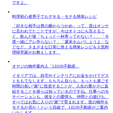
ですよ。
料理初心者男子でもデキる・モテる簡単レシピ
「好きな相手は胃の腑からつかめ」って、昔はオンナ
に言われてたことですが、今はオトコにも言えるこ
と。飲んだ後「ちょっと一杯寄ってかない？」、「今
度一緒にアレ作らない？」「週末ホムパしようよ」な
どなど、さまざまな口実に使える簡単レシピを人気料
理研究家がお教えします。
オヤジの物件案内人「LEON不動産」
イタリアでは、自宅やインテリアにお金をかけてゲス
トをもてなします。もちろん自らも。もっとも過ごす
時間の長い”家”に投資することが、人生の豊かさに直
結することを彼らは知っているのですね。仕事へのモ
チベーションも、彼女との愛情も、仲間との遊びも、
すべてはお気に入りの”家”で育まれます。世の物件を
モテるか否か！という目線で、LEON不動産がご案内
いたします。