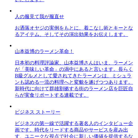
人の服見て我が服直せ
お洒落オヤジの実例をもとに、着こなし術とキーとな
るアイテム、そしてその演出効果をお伝えします。
山本益博のラーメン革命！
日本初の料理評論家、山本益博さんはいま、ラーメン
が「美味しい革命」の渦中にあると言います。長らく
B級グルメとして愛されてきたラーメンは、ミシュラ
ンも認める一流の料理へと変貌を遂げつつあります。
新時代に向けて群雄割拠する街のラーメン店を巨匠自
らが実食リポートする連載です。
ビジネス ストーリー
ビジネスの第一線で活躍する著名人のインタビュー企
画です。時代をリードする商品やサービスを産み出
す、ユニークな視点で社会に新しい価値を提供するな