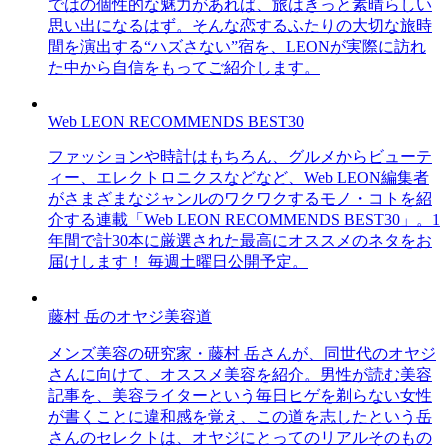
ではの個性的な魅力があれば、旅はきっと素晴らしい
思い出になるはず。そんな恋するふたりの大切な旅時
間を演出する“ハズさない”宿を、LEONが実際に訪れ
た中から自信をもってご紹介します。
Web LEON RECOMMENDS BEST30
ファッションや時計はもちろん、グルメからビューテ
ィー、エレクトロニクスなどなど、Web LEON編集者
がさまざまなジャンルのワクワクするモノ・コトを紹
介する連載「Web LEON RECOMMENDS BEST30」。1
年間で計30本に厳選された最高にオススメのネタをお
届けします！ 毎週土曜日公開予定。
藤村 岳のオヤジ美容道
メンズ美容の研究家・藤村 岳さんが、同世代のオヤジ
さんに向けて、オススメ美容を紹介。男性が読む美容
記事を、美容ライターという毎日ヒゲを剃らない女性
が書くことに違和感を覚え、この道を志したという岳
さんのセレクトは、オヤジにとってのリアルそのもの