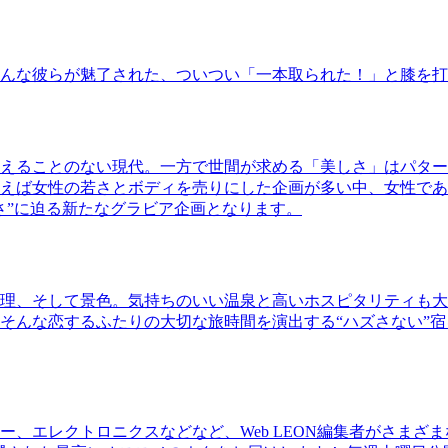
んな彼らが魅了された、ついつい「一本取られた！」と膝を打
えることのない現代。一方で世間が求める「美しさ」はパター
ば女性の若さとボディを売りにした企画が多い中、女性であるKao
さ”に迫る新たなグラビア企画となります。
理、そして景色。気持ちのいい温泉と高いホスピタリティも大
そんな恋するふたりの大切な旅時間を演出する“ハズさない”宿
、エレクトロニクスなどなど、Web LEON編集者がさまざ