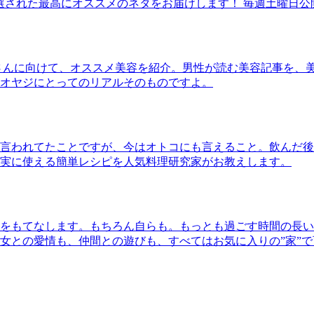
30本に厳選された最高にオススメのネタをお届けします！ 毎週土曜日
さんに向けて、オススメ美容を紹介。男性が読む美容記事を、
オヤジにとってのリアルそのものですよ。
言われてたことですが、今はオトコにも言えること。飲んだ後
実に使える簡単レシピを人気料理研究家がお教えします。
をもてなします。もちろん自らも。もっとも過ごす時間の長い
女との愛情も、仲間との遊びも、すべてはお気に入りの”家”