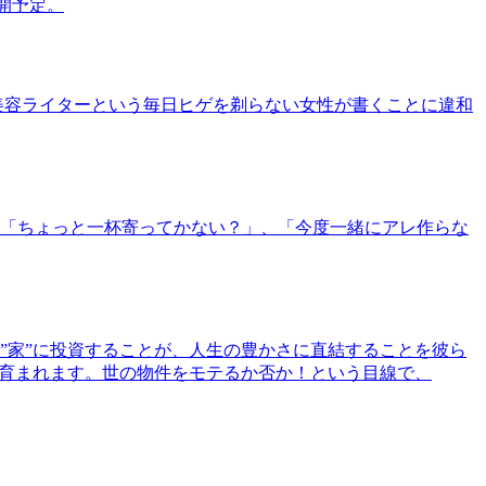
公開予定。
美容ライターという毎日ヒゲを剃らない女性が書くことに違和
「ちょっと一杯寄ってかない？」、「今度一緒にアレ作らな
”家”に投資することが、人生の豊かさに直結することを彼ら
で育まれます。世の物件をモテるか否か！という目線で、