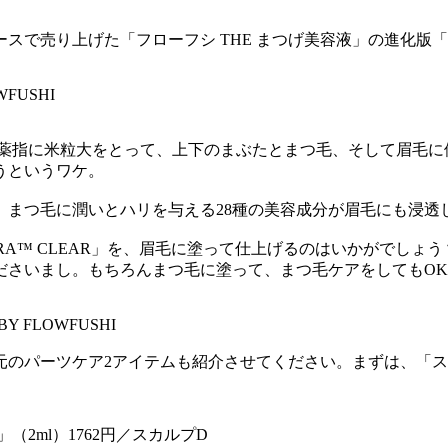
ースで売り上げた「フローフシ THE まつげ美容液」の進化版「
FUSHI
、薬指に米粒大をとって、上下のまぶたとまつ毛、そして眉毛に
うというワケ。
、まつ毛に潤いとハリを与える28種の美容成分が眉毛にも浸透
CARA™ CLEAR」を、眉毛に塗って仕上げるのはいかがでし
ださいまし。もちろんまつ毛に塗って、まつ毛ケアをしてもO
BY FLOWFUSHI
のパーツケア2アイテムも紹介させてください。まずは、「ス
（2ml）1762円／スカルプD