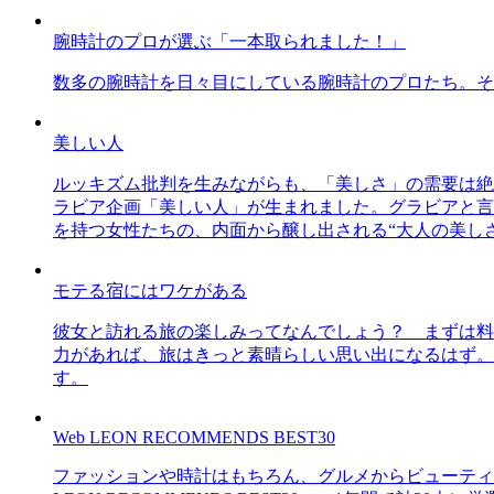
腕時計のプロが選ぶ「一本取られました！」
数多の腕時計を日々目にしている腕時計のプロたち。そ
美しい人
ルッキズム批判を生みながらも、「美しさ」の需要は絶
ラビア企画「美しい人」が生まれました。グラビアと言え
を持つ女性たちの、内面から醸し出される“大人の美し
モテる宿にはワケがある
彼女と訪れる旅の楽しみってなんでしょう？ まずは料
力があれば、旅はきっと素晴らしい思い出になるはず。
す。
Web LEON RECOMMENDS BEST30
ファッションや時計はもちろん、グルメからビューティー