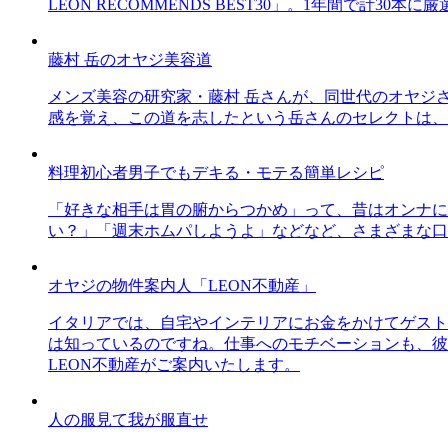
LEON RECOMMENDS BEST30」。1年間で計
藤村 岳のオヤジ美容道
メンズ美容の研究家・藤村 岳さんが、同世代のオヤジ
感を覚え、この道を志したという岳さんのセレクトは、
料理初心者男子でもデキる・モテる簡単レシピ
「好きな相手は胃の腑からつかめ」って、昔はオンナに
い？」「週末ホムパしようよ」などなど、さまざまな口
オヤジの物件案内人「LEON不動産」
イタリアでは、自宅やインテリアにお金をかけてゲスト
は知っているのですね。仕事へのモチベーションも、彼
LEON不動産がご案内いたします。
人の服見て我が服直せ