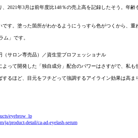
、2021年3月は前年度比148％の売上高を記録したそう。年
いです。塗った箇所がわかるようにうっすら色がつくから、重
ラム」です。
30円（サロン専売品）／資生堂プロフェッショナル
によって開発した「独自成分」配合のパワーはさすがで、私も
ばするほど、目元をフチどって強調するアイライン効果は高ま
oducts/eyebrow_lp
m/ja/product-detail/ca-ad-eyelash-serum