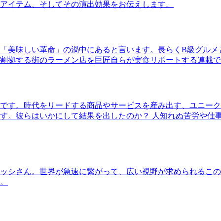
アイテム、そしてその演出効果をお伝えします。
「美味しい革命」の渦中にあると言います。長らくB級グルメ
割拠する街のラーメン店を巨匠自らが実食リポートする連載で
です。時代をリードする商品やサービスを産み出す、ユニーク
す。彼らはいかにして結果を出したのか？ 人知れぬ苦労や仕
ッシさん。世界が急速に繋がって、広い視野が求められるこの
。