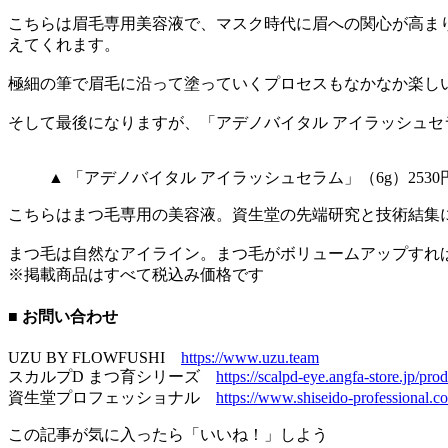
こちらは眉毛専用美容液で、マスク時代に眉への関心が高まり
えてくれます。
極細の筆で眉毛に沿って塗っていくプロセスもなかなか楽し
そして最後になりますが、「アデノバイタル アイラッシュセ
▲ 「アデノバイタル アイラッシュセラム」（6g）25
こちらはまつ毛専用の美容液。資生堂の先端研究と技術結集
まつ毛は自然なアイライン。まつ毛がボリュームアップすれ
※掲載商品はすべて税込み価格です
■ お問い合わせ
UZU BY FLOWFUSHI
https://www.uzu.team
スカルプD まつ育シリーズ
https://scalpd-eye.angfa-store.jp/pr
資生堂プロフェッショナル
https://www.shiseido-professional.co
この記事が気に入ったら「いいね！」しよう