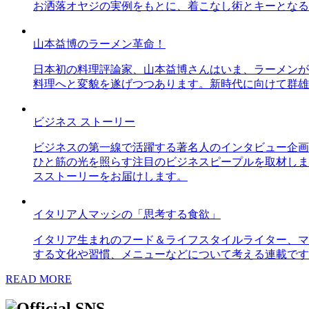
お洒落オヤジの実例をもとに、着こなし術とキーとなる
山本益博のラーメン革命！
日本初の料理評論家、山本益博さんはいま、ラーメンが
料理へと変貌を遂げつつあります。新時代に向けて群雄
ビジネス ストーリー
ビジネスの第一線で活躍する著名人のインタビュー企画
ひと筋の光を照らす注目のビジネスピープルを取材しま
スストーリーをお届けします。
イタリア人マッシの「思考する食欲」
イタリア生まれのフード＆ライフスタイルライター、マ
する文化や習慣、メニューなどについて考える連載です
READ MORE