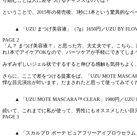
り組むことは人に差をつけるチャンスなのでは？
ということで、2015年の発売後、3秒に1本という驚異的なペ
▲ 「UZU まつげ美容液」（7g）1650円／UZU BY FLOW
PAGE 2
「ん？ まつげ美容液？」と思った方、大丈夫です。こちら
れ1本でアイケアOKなので、パーツケアが手軽にできてしま
みずみずしいジェル状でするすると伸びる感触も気持ちよく
さらに、ここで差をつける提案をば。「UZU MOTE MAS
悍な目元演出が叶います。だまされたと思って使ってみてく
▲ 「UZU MOTE MASCARA™ CLEAR」1980円／UZU 
続いて、これまでに私が使って、男性にもオススメしたい目元
PAGE 3
▲ 「スカルプＤ ボーテ ピュアフリーアイブロウセラム」