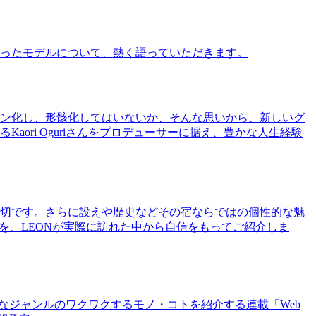
ったモデルについて、熱く語っていただきます。
ン化し、形骸化してはいないか、そんな思いから、新しいグ
ri Oguriさんをプロデューサーに据え、豊かな人生経験
切です。さらに設えや歴史などその宿ならではの個性的な魅
を、LEONが実際に訪れた中から自信をもってご紹介しま
まなジャンルのワクワクするモノ・コトを紹介する連載「Web