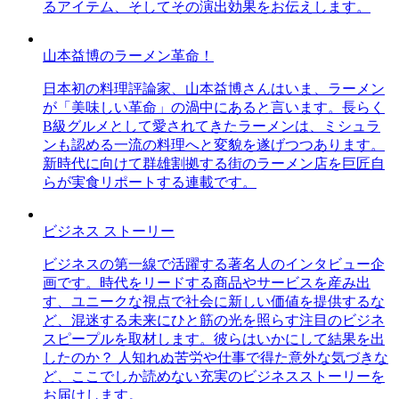
るアイテム、そしてその演出効果をお伝えします。
山本益博のラーメン革命！
日本初の料理評論家、山本益博さんはいま、ラーメン
が「美味しい革命」の渦中にあると言います。長らく
B級グルメとして愛されてきたラーメンは、ミシュラ
ンも認める一流の料理へと変貌を遂げつつあります。
新時代に向けて群雄割拠する街のラーメン店を巨匠自
らが実食リポートする連載です。
ビジネス ストーリー
ビジネスの第一線で活躍する著名人のインタビュー企
画です。時代をリードする商品やサービスを産み出
す、ユニークな視点で社会に新しい価値を提供するな
ど、混迷する未来にひと筋の光を照らす注目のビジネ
スピープルを取材します。彼らはいかにして結果を出
したのか？ 人知れぬ苦労や仕事で得た意外な気づきな
ど、ここでしか読めない充実のビジネスストーリーを
お届けします。