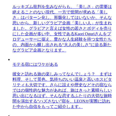
ルッキズム批判を生みながらも、「美しさ」の需要は
絶えることのない現代。一方で世間が求める「美し
さ」はパターン化し、形骸化してはいないか、そんな
思いから、新しいグラビア企画「美しい人」が生まれ
ました。グラビアと言えば女性の若さとボディを売り
にした企画が多い中、女性であるKaori Oguriさんをプ
ロデューサーに据え、豊かな人生経験を持つ女性たち
の、内面から醸し出される“大人の美しさ”に迫る新た
なグラビア企画となります。
モテる宿にはワケがある
彼女と訪れる旅の楽しみってなんでしょう？ まずは
料理、そして景色。気持ちのいい温泉と高いホスピタ
リティも大切です。さらに設えや歴史などその宿なら
ではの個性的な魅力があれば、旅はきっと素晴らしい
思い出になるはず。そんな恋するふたりの大切な旅時
間を演出する“ハズさない”宿を、LEONが実際に訪れ
た中から自信をもってご紹介します。