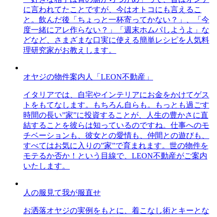
に言われてたことですが、今はオトコにも言えるこ
と。飲んだ後「ちょっと一杯寄ってかない？」、「今
度一緒にアレ作らない？」「週末ホムパしようよ」な
どなど、さまざまな口実に使える簡単レシピを人気料
理研究家がお教えします。
オヤジの物件案内人「LEON不動産」
イタリアでは、自宅やインテリアにお金をかけてゲス
トをもてなします。もちろん自らも。もっとも過ごす
時間の長い”家”に投資することが、人生の豊かさに直
結することを彼らは知っているのですね。仕事へのモ
チベーションも、彼女との愛情も、仲間との遊びも、
すべてはお気に入りの”家”で育まれます。世の物件を
モテるか否か！という目線で、LEON不動産がご案内
いたします。
人の服見て我が服直せ
お洒落オヤジの実例をもとに、着こなし術とキーとな