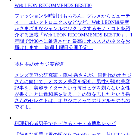
Web LEON RECOMMENDS BEST30
ファッションや時計はもちろん、グルメからビューテ
ィー、エレクトロニクスなどなど、Web LEON編集者
がさまざまなジャンルのワクワクするモノ・コトを紹
介する連載「Web LEON RECOMMENDS BEST30」。1
年間で計30本に厳選された最高にオススメのネタをお
届けします！ 毎週土曜日公開予定。
藤村 岳のオヤジ美容道
メンズ美容の研究家・藤村 岳さんが、同世代のオヤジ
さんに向けて、オススメ美容を紹介。男性が読む美容
記事を、美容ライターという毎日ヒゲを剃らない女性
が書くことに違和感を覚え、この道を志したという岳
さんのセレクトは、オヤジにとってのリアルそのもの
ですよ。
料理初心者男子でもデキる・モテる簡単レシピ
「好きな相手は胃の腑からつかめ」って、昔はオンナ