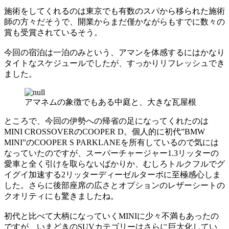
施術をしてくれるのは東京でも有数のスパから移られた施術
師の方々だそうで、開業からまだ僅かながらもすでに数々の
賞も受賞されているそう。
今回の宿泊は一泊のみという、アマンを体感するにはかなり
タイトなスケジュールでしたが、すっかりリフレッシュでき
ました。
アマネムの象徴でもある中庭と、大きな瓦屋根
ところで、今回の伊勢への帰省の足になってくれたのは
MINI CROSSOVERのCOOPER D。個人的に初代”BMW
MINI”のCOOPER S PARKLANEを所有しているので気には
なっていたのですが、スーパーチャージャー1.3リッターの
愛車と全く引けを取らないばかりか、むしろトルクフルでグ
イグイ加速する2リッターディーゼルターボに至極感心しま
した。さらに後部座席の広さとオプションのレザーシートの
クオリティにも驚きましたね。
初代と比べて大柄になっていくMINIに少々不満もあったの
ですが、いまどきのSUVカテゴリーはさらに巨大化してい