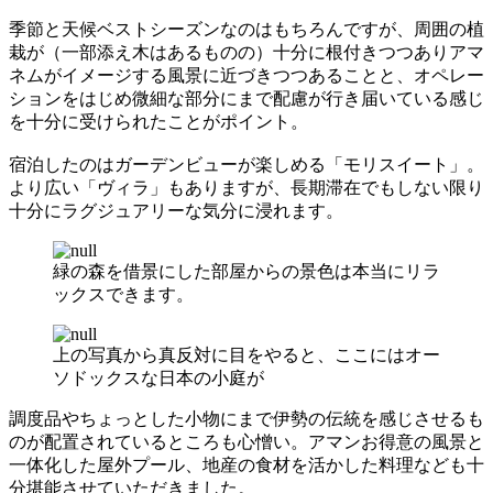
季節と天候ベストシーズンなのはもちろんですが、周囲の植
栽が（一部添え木はあるものの）十分に根付きつつありアマ
ネムがイメージする風景に近づきつつあることと、オペレー
ションをはじめ微細な部分にまで配慮が行き届いている感じ
を十分に受けられたことがポイント。
宿泊したのはガーデンビューが楽しめる「モリスイート」。
より広い「ヴィラ」もありますが、長期滞在でもしない限り
十分にラグジュアリーな気分に浸れます。
緑の森を借景にした部屋からの景色は本当にリラ
ックスできます。
上の写真から真反対に目をやると、ここにはオー
ソドックスな日本の小庭が
調度品やちょっとした小物にまで伊勢の伝統を感じさせるも
のが配置されているところも心憎い。アマンお得意の風景と
一体化した屋外プール、地産の食材を活かした料理なども十
分堪能させていただきました。