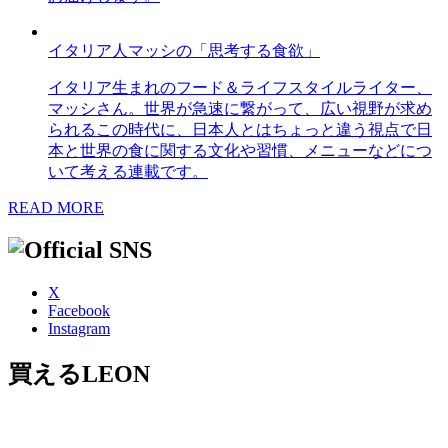
イタリア人マッシの「思考する食欲」
イタリア生まれのフード＆ライフスタイルライター、
マッシさん。世界が急速に繋がって、広い視野が求め
られるこの時代に、日本人とはちょっと違う視点で日
本と世界の食に関する文化や習慣、メニューなどにつ
いて考える連載です。
READ MORE
X
Facebook
Instagram
買えるLEON