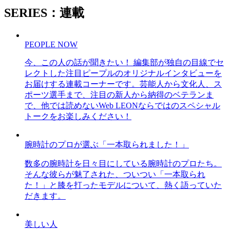
SERIES：連載
PEOPLE NOW
今、この人の話が聞きたい！ 編集部が独自の目線でセ
レクトした注目ピープルのオリジナルインタビューを
お届けする連載コーナーです。芸能人から文化人、ス
ポーツ選手まで、注目の新人から納得のベテランま
で、他では読めないWeb LEONならではのスペシャル
トークをお楽しみください！
腕時計のプロが選ぶ「一本取られました！」
数多の腕時計を日々目にしている腕時計のプロたち。
そんな彼らが魅了された、ついつい「一本取られ
た！」と膝を打ったモデルについて、熱く語っていた
だきます。
美しい人