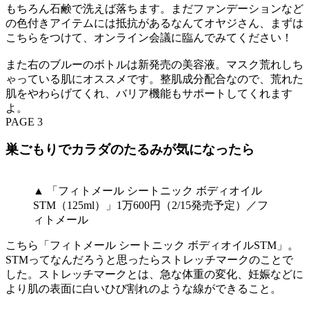
もちろん石鹸で洗えば落ちます。まだファンデーションなど
の色付きアイテムには抵抗があるなんてオヤジさん、まずは
こちらをつけて、オンライン会議に臨んでみてください！
また右のブルーのボトルは新発売の美容液。マスク荒れしち
ゃっている肌にオススメです。整肌成分配合なので、荒れた
肌をやわらげてくれ、バリア機能もサポートしてくれます
よ。
PAGE 3
巣ごもりでカラダのたるみが気になったら
▲ 「フィトメール シートニック ボディオイル
STM（125ml）」1万600円（2/15発売予定）／フ
ィトメール
こちら「フィトメール シートニック ボディオイルSTM」。
STMってなんだろうと思ったらストレッチマークのことで
した。ストレッチマークとは、急な体重の変化、妊娠などに
より肌の表面に白いひび割れのような線ができること。