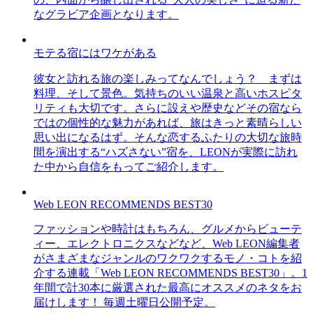
なグラビア企画となります。
モテる宿にはワケがある
彼女と訪れる旅の楽しみってなんでしょう？ まずは
料理、そして景色。気持ちのいい温泉と高いホスピタ
リティも大切です。さらに設えや歴史などその宿なら
ではの個性的な魅力があれば、旅はきっと素晴らしい
思い出になるはず。そんな恋するふたりの大切な旅時
間を演出する“ハズさない”宿を、LEONが実際に訪れ
た中から自信をもってご紹介します。
Web LEON RECOMMENDS BEST30
ファッションや時計はもちろん、グルメからビューテ
ィー、エレクトロニクスなどなど、Web LEON編集者
がさまざまなジャンルのワクワクするモノ・コトを紹
介する連載「Web LEON RECOMMENDS BEST30」。1
年間で計30本に厳選された最高にオススメのネタをお
届けします！ 毎週土曜日公開予定。