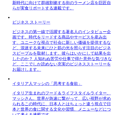
新時代に向けて群雄割拠する街のラーメン店を巨匠自
らが実食リポートする連載です。
ビジネス ストーリー
ビジネスの第一線で活躍する著名人のインタビュー企
画です。時代をリードする商品やサービスを産み出
す、ユニークな視点で社会に新しい価値を提供するな
ど、混迷する未来にひと筋の光を照らす注目のビジネ
スピープルを取材します。彼らはいかにして結果を出
したのか？ 人知れぬ苦労や仕事で得た意外な気づきな
ど、ここでしか読めない充実のビジネスストーリーを
お届けします。
イタリア人マッシの「思考する食欲」
イタリア生まれのフード＆ライフスタイルライター、
マッシさん。世界が急速に繋がって、広い視野が求め
られるこの時代に、日本人とはちょっと違う視点で日
本と世界の食に関する文化や習慣、メニューなどにつ
いて考える連載です。