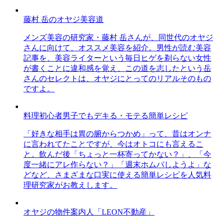
藤村 岳のオヤジ美容道
メンズ美容の研究家・藤村 岳さんが、同世代のオヤジ
さんに向けて、オススメ美容を紹介。男性が読む美容
記事を、美容ライターという毎日ヒゲを剃らない女性
が書くことに違和感を覚え、この道を志したという岳
さんのセレクトは、オヤジにとってのリアルそのもの
ですよ。
料理初心者男子でもデキる・モテる簡単レシピ
「好きな相手は胃の腑からつかめ」って、昔はオンナ
に言われてたことですが、今はオトコにも言えるこ
と。飲んだ後「ちょっと一杯寄ってかない？」、「今
度一緒にアレ作らない？」「週末ホムパしようよ」な
どなど、さまざまな口実に使える簡単レシピを人気料
理研究家がお教えします。
オヤジの物件案内人「LEON不動産」