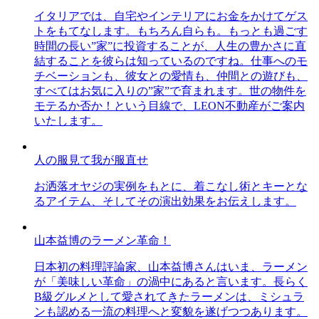
イタリアでは、自宅やインテリアにお金をかけてゲス
トをもてなします。もちろん自らも。もっとも過ごす
時間の長い”家”に投資することが、人生の豊かさに直
結することを彼らは知っているのですね。仕事へのモ
チベーションも、彼女との愛情も、仲間との遊びも、
すべてはお気に入りの”家”で育まれます。世の物件を
モテるか否か！という目線で、LEON不動産がご案内
いたします。
人の服見て我が服直せ
お洒落オヤジの実例をもとに、着こなし術とキーとな
るアイテム、そしてその演出効果をお伝えします。
山本益博のラーメン革命！
日本初の料理評論家、山本益博さんはいま、ラーメン
が「美味しい革命」の渦中にあると言います。長らく
B級グルメとして愛されてきたラーメンは、ミシュラ
ンも認める一流の料理へと変貌を遂げつつあります。