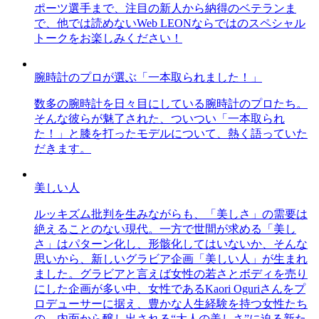
ポーツ選手まで、注目の新人から納得のベテランま
で、他では読めないWeb LEONならではのスペシャル
トークをお楽しみください！
腕時計のプロが選ぶ「一本取られました！」
数多の腕時計を日々目にしている腕時計のプロたち。
そんな彼らが魅了された、ついつい「一本取られ
た！」と膝を打ったモデルについて、熱く語っていた
だきます。
美しい人
ルッキズム批判を生みながらも、「美しさ」の需要は
絶えることのない現代。一方で世間が求める「美し
さ」はパターン化し、形骸化してはいないか、そんな
思いから、新しいグラビア企画「美しい人」が生まれ
ました。グラビアと言えば女性の若さとボディを売り
にした企画が多い中、女性であるKaori Oguriさんをプ
ロデューサーに据え、豊かな人生経験を持つ女性たち
の、内面から醸し出される“大人の美しさ”に迫る新た