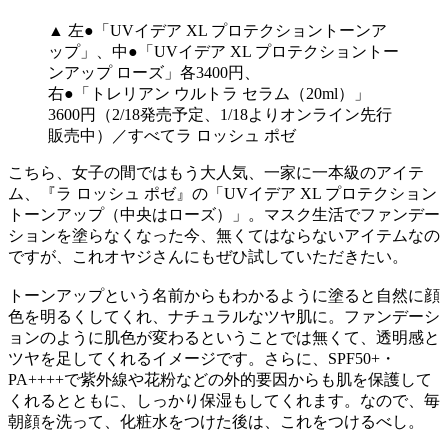
▲ 左●「UVイデア XL プロテクショントーンア
ップ」、中●「UVイデア XL プロテクショントー
ンアップ ローズ」各3400円、
右●「トレリアン ウルトラ セラム（20ml）」
3600円（2/18発売予定、1/18よりオンライン先行
販売中）／すべてラ ロッシュ ポゼ
こちら、女子の間ではもう大人気、一家に一本級のアイテ
ム、『ラ ロッシュ ポゼ』の「UVイデア XL プロテクション
トーンアップ（中央はローズ）」。マスク生活でファンデー
ションを塗らなくなった今、無くてはならないアイテムなの
ですが、これオヤジさんにもぜひ試していただきたい。
トーンアップという名前からもわかるように塗ると自然に顔
色を明るくしてくれ、ナチュラルなツヤ肌に。ファンデーシ
ョンのように肌色が変わるということでは無くて、透明感と
ツヤを足してくれるイメージです。さらに、SPF50+・
PA++++で紫外線や花粉などの外的要因からも肌を保護して
くれるとともに、しっかり保湿もしてくれます。なので、毎
朝顔を洗って、化粧水をつけた後は、これをつけるべし。