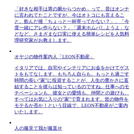
「好きな相手は胃の腑からつかめ」って、昔はオンナ
に言われてたことですが、今はオトコにも言えるこ
と。飲んだ後「ちょっと一杯寄ってかない？」、「今
度一緒にアレ作らない？」「週末ホムパしようよ」な
どなど、さまざまな口実に使える簡単レシピを人気料
理研究家がお教えします。
オヤジの物件案内人「LEON不動産」
イタリアでは、自宅やインテリアにお金をかけてゲス
トをもてなします。もちろん自らも。もっとも過ごす
時間の長い”家”に投資することが、人生の豊かさに直
結することを彼らは知っているのですね。仕事へのモ
チベーションも、彼女との愛情も、仲間との遊びも、
すべてはお気に入りの”家”で育まれます。世の物件を
モテるか否か！という目線で、LEON不動産がご案内
いたします。
人の服見て我が服直せ