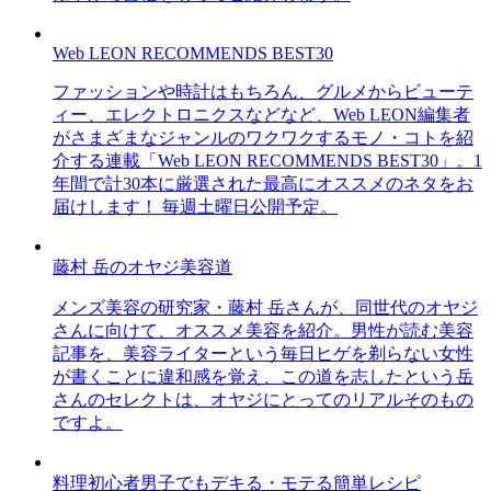
Web LEON RECOMMENDS BEST30
ファッションや時計はもちろん、グルメからビューテ
ィー、エレクトロニクスなどなど、Web LEON編集者
がさまざまなジャンルのワクワクするモノ・コトを紹
介する連載「Web LEON RECOMMENDS BEST30」。1
年間で計30本に厳選された最高にオススメのネタをお
届けします！ 毎週土曜日公開予定。
藤村 岳のオヤジ美容道
メンズ美容の研究家・藤村 岳さんが、同世代のオヤジ
さんに向けて、オススメ美容を紹介。男性が読む美容
記事を、美容ライターという毎日ヒゲを剃らない女性
が書くことに違和感を覚え、この道を志したという岳
さんのセレクトは、オヤジにとってのリアルそのもの
ですよ。
料理初心者男子でもデキる・モテる簡単レシピ