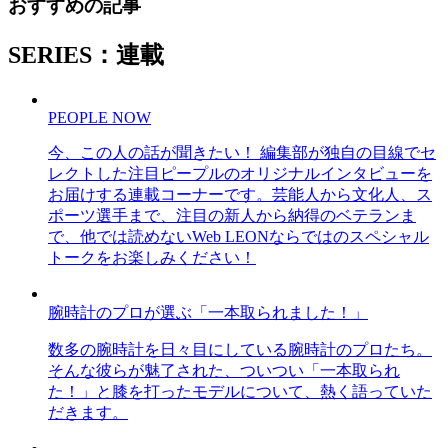
おすすめの記事
SERIES：連載
PEOPLE NOW
今、この人の話が聞きたい！ 編集部が独自の目線でセ
レクトした注目ピープルのオリジナルインタビューを
お届けする連載コーナーです。芸能人から文化人、ス
ポーツ選手まで、注目の新人から納得のベテランま
で、他では読めないWeb LEONならではのスペシャル
トークをお楽しみください！
腕時計のプロが選ぶ「一本取られました！」
数多の腕時計を日々目にしている腕時計のプロたち。
そんな彼らが魅了された、ついつい「一本取られ
た！」と膝を打ったモデルについて、熱く語っていた
だきます。