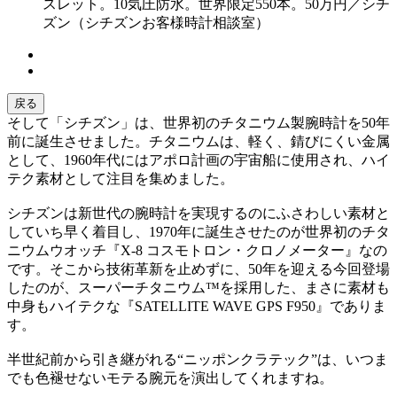
スレット。10気圧防水。世界限定550本。50万円／シチ
ズン（シチズンお客様時計相談室）
戻る
そして「シチズン」は、世界初のチタニウム製腕時計を50年
前に誕生させました。チタニウムは、軽く、錆びにくい⾦属
として、1960年代にはアポロ計画の宇宙船に使⽤され、ハイ
テク素材として注⽬を集めました。
シチズンは新世代の腕時計を実現するのにふさわしい素材と
していち早く着⽬し、1970年に誕生させたのが世界初のチタ
ニウムウオッチ『X-8 コスモトロン・クロノメーター』なの
です。そこから技術革新を止めずに、50年を迎える今回登場
したのが、スーパーチタニウム™️を採用した、まさに素材も
中身もハイテクな『SATELLITE WAVE GPS F950』でありま
す。
半世紀前から引き継がれる“ニッポンクラテック”は、いつま
でも色褪せないモテる腕元を演出してくれますね。