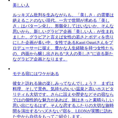
美しい人
ルッキズム批判を生みながらも、「美しさ」の需要は
絶えることのない現代。一方で世間が求める「美し
さ」はパターン化し、形骸化してはいないか、そんな
思いから、新しいグラビア企画「美しい人」が生まれ
ました。グラビアと言えば女性の若さとボディを売り
にした企画が多い中、女性であるKaori Oguriさんをプ
ロデューサーに据え、豊かな人生経験を持つ女性たち
の、内面から醸し出される“大人の美しさ”に迫る新た
なグラビア企画となります。
モテる宿にはワケがある
彼女と訪れる旅の楽しみってなんでしょう？ まずは
料理、そして景色。気持ちのいい温泉と高いホスピタ
リティも大切です。さらに設えや歴史などその宿なら
ではの個性的な魅力があれば、旅はきっと素晴らしい
思い出になるはず。そんな恋するふたりの大切な旅時
間を演出する“ハズさない”宿を、LEONが実際に訪れ
た中から自信をもってご紹介します。