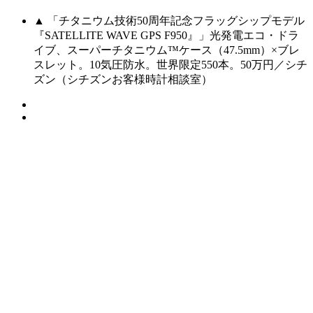
▲ 「チタニウム技術50周年記念フラッグシップモデル
『SATELLITE WAVE GPS F950』」光発電エコ・ドラ
イブ、スーパーチタニウム™️ケース（47.5mm）×ブレ
スレット。10気圧防水。世界限定550本。50万円／シチ
ズン（シチズンお客様時計相談室）