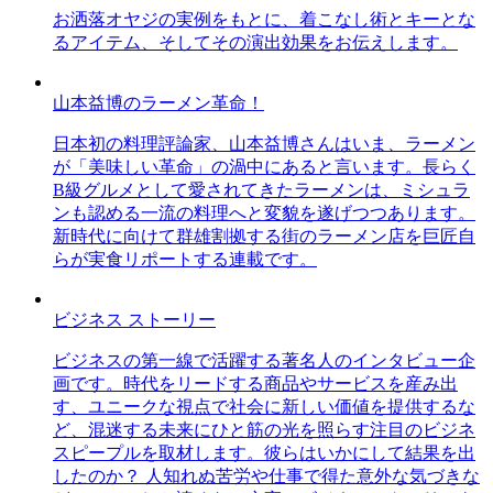
お洒落オヤジの実例をもとに、着こなし術とキーとな
るアイテム、そしてその演出効果をお伝えします。
山本益博のラーメン革命！
日本初の料理評論家、山本益博さんはいま、ラーメン
が「美味しい革命」の渦中にあると言います。長らく
B級グルメとして愛されてきたラーメンは、ミシュラ
ンも認める一流の料理へと変貌を遂げつつあります。
新時代に向けて群雄割拠する街のラーメン店を巨匠自
らが実食リポートする連載です。
ビジネス ストーリー
ビジネスの第一線で活躍する著名人のインタビュー企
画です。時代をリードする商品やサービスを産み出
す、ユニークな視点で社会に新しい価値を提供するな
ど、混迷する未来にひと筋の光を照らす注目のビジネ
スピープルを取材します。彼らはいかにして結果を出
したのか？ 人知れぬ苦労や仕事で得た意外な気づきな