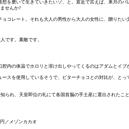
想を磨いて生きていきたいゾ、と。直近で言えば、来月のバレン
ませんか?
チョコレート。それも大人の男性から大人の女性に、贈りたい文
大人です。素敵です。
腔内の体温でホロリと溶け出しやってくるのはアダムとイブが食
ュースを使用しているそうで、ビターチョコとの対比が、とっ
トで知られ、天皇即位の礼にて各国首脳の手土産に選出されたこ
00円／メゾンカカオ