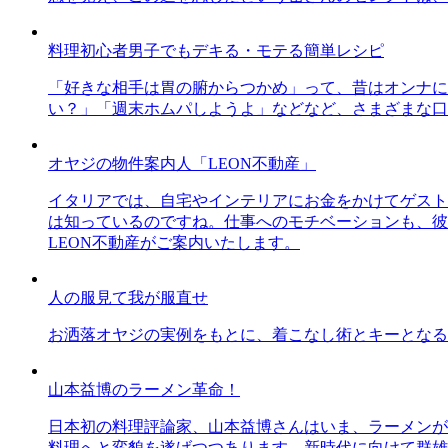
料理初心者男子でもデキる・モテる簡単レシピ
「好きな相手は胃の腑からつかめ」って、昔はオンナに
い？」「週末ホムパしようよ」などなど、さまざまな口
オヤジの物件案内人「LEON不動産」
イタリアでは、自宅やインテリアにお金をかけてゲスト
は知っているのですね。仕事へのモチベーションも、彼
LEON不動産がご案内いたします。
人の服見て我が服直せ
お洒落オヤジの実例をもとに、着こなし術とキーとなる
山本益博のラーメン革命！
日本初の料理評論家、山本益博さんはいま、ラーメンが
料理へと変貌を遂げつつあります。新時代に向けて群雄