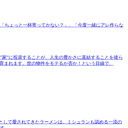
「ちょっと一杯寄ってかない？」、「今度一緒にアレ作らな
”家”に投資することが、人生の豊かさに直結することを彼ら
で育まれます。世の物件をモテるか否か！という目線で、
として愛されてきたラーメンは、ミシュランも認める一流の
す。