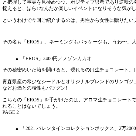
と把握して事実を見極めつつ、ポジティブ思考であり逆転の発
捉えると、ほら! なんだか楽しいイベントになりそうな気がし
というわけで今回ご紹介するのは、男性から女性に贈りたい
その名も「EROS」。ネーミングもパッケージも、うわ〜、
▲ 「EROS」2400円／メゾンカカオ
その秘密めいた箱を開けると、現れるのは生チョコレート。口
青森県産の希少なシードルとオリジナルブレンドのリンゴジ
などお酒との相性もバツグン!
こちらの「EROS」を手がけたのは、アロマ生チョコレー
れることはないでしょう。
PAGE 2
▲ 「2021 バレンタインコレクションボックス」2万20