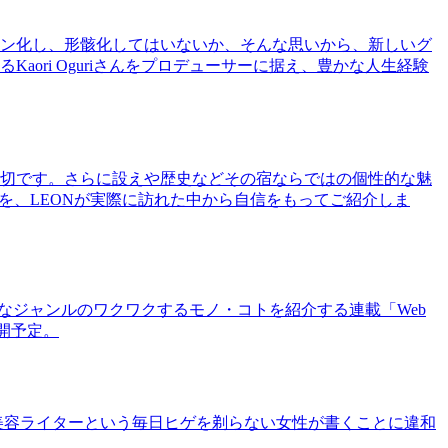
ン化し、形骸化してはいないか、そんな思いから、新しいグ
ri Oguriさんをプロデューサーに据え、豊かな人生経験
切です。さらに設えや歴史などその宿ならではの個性的な魅
を、LEONが実際に訪れた中から自信をもってご紹介しま
まなジャンルのワクワクするモノ・コトを紹介する連載「Web
公開予定。
美容ライターという毎日ヒゲを剃らない女性が書くことに違和