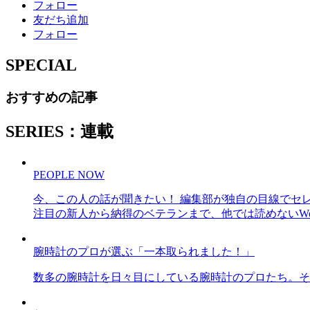
フォロー
友だち追加
フォロー
SPECIAL
おすすめの記事
SERIES：連載
PEOPLE NOW
今、この人の話が聞きたい！ 編集部が独自の目線でセ
注目の新人から納得のベテランまで、他では読めないWe
腕時計のプロが選ぶ「一本取られました！」
数多の腕時計を日々目にしている腕時計のプロたち。そ