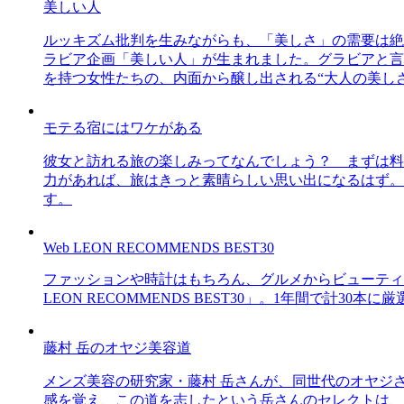
美しい人
ルッキズム批判を生みながらも、「美しさ」の需要は絶
ラビア企画「美しい人」が生まれました。グラビアと言え
を持つ女性たちの、内面から醸し出される“大人の美し
モテる宿にはワケがある
彼女と訪れる旅の楽しみってなんでしょう？ まずは料
力があれば、旅はきっと素晴らしい思い出になるはず。
す。
Web LEON RECOMMENDS BEST30
ファッションや時計はもちろん、グルメからビューティー
LEON RECOMMENDS BEST30」。1年間で計
藤村 岳のオヤジ美容道
メンズ美容の研究家・藤村 岳さんが、同世代のオヤジ
感を覚え、この道を志したという岳さんのセレクトは、