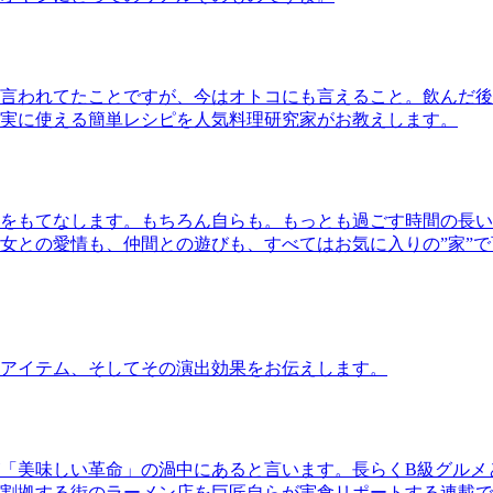
言われてたことですが、今はオトコにも言えること。飲んだ後
実に使える簡単レシピを人気料理研究家がお教えします。
をもてなします。もちろん自らも。もっとも過ごす時間の長い
女との愛情も、仲間との遊びも、すべてはお気に入りの”家”
アイテム、そしてその演出効果をお伝えします。
「美味しい革命」の渦中にあると言います。長らくB級グルメ
割拠する街のラーメン店を巨匠自らが実食リポートする連載で