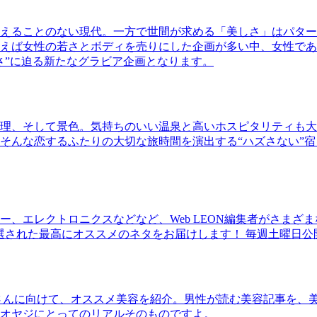
えることのない現代。一方で世間が求める「美しさ」はパター
ば女性の若さとボディを売りにした企画が多い中、女性であるKao
さ”に迫る新たなグラビア企画となります。
理、そして景色。気持ちのいい温泉と高いホスピタリティも大
そんな恋するふたりの大切な旅時間を演出する“ハズさない”宿
、エレクトロニクスなどなど、Web LEON編集者がさまざ
30本に厳選された最高にオススメのネタをお届けします！ 毎週土曜日
さんに向けて、オススメ美容を紹介。男性が読む美容記事を、
オヤジにとってのリアルそのものですよ。