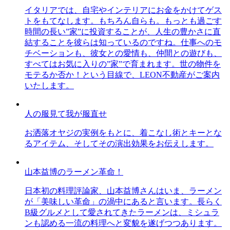
イタリアでは、自宅やインテリアにお金をかけてゲス
トをもてなします。もちろん自らも。もっとも過ごす
時間の長い”家”に投資することが、人生の豊かさに直
結することを彼らは知っているのですね。仕事へのモ
チベーションも、彼女との愛情も、仲間との遊びも、
すべてはお気に入りの”家”で育まれます。世の物件を
モテるか否か！という目線で、LEON不動産がご案内
いたします。
人の服見て我が服直せ
お洒落オヤジの実例をもとに、着こなし術とキーとな
るアイテム、そしてその演出効果をお伝えします。
山本益博のラーメン革命！
日本初の料理評論家、山本益博さんはいま、ラーメン
が「美味しい革命」の渦中にあると言います。長らく
B級グルメとして愛されてきたラーメンは、ミシュラ
ンも認める一流の料理へと変貌を遂げつつあります。