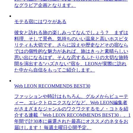
なグラビア企画となります。
モテる宿にはワケがある
彼女と訪れる旅の楽しみってなんでしょう？ まずは
料理、そして景色。気持ちのいい温泉と高いホスピタ
リティも大切です。さらに設えや歴史などその宿なら
ではの個性的な魅力があれば、旅はきっと素晴らしい
思い出になるはず。そんな恋するふたりの大切な旅時
間を演出する“ハズさない”宿を、LEONが実際に訪れ
た中から自信をもってご紹介します。
Web LEON RECOMMENDS BEST30
ファッションや時計はもちろん、グルメからビューテ
ィー、エレクトロニクスなどなど、Web LEON編集者
がさまざまなジャンルのワクワクするモノ・コトを紹
介する連載「Web LEON RECOMMENDS BEST30」。1
年間で計30本に厳選された最高にオススメのネタをお
届けします！ 毎週土曜日公開予定。