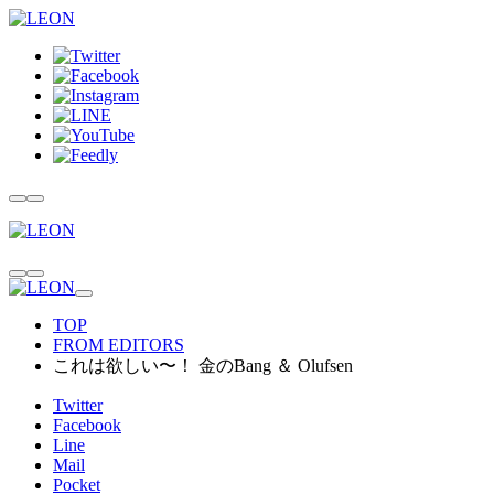
TOP
FROM EDITORS
これは欲しい〜！ 金のBang ＆ Olufsen
Twitter
Facebook
Line
Mail
Pocket