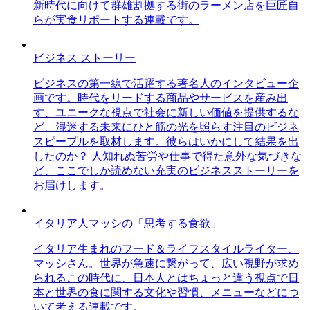
新時代に向けて群雄割拠する街のラーメン店を巨匠自
らが実食リポートする連載です。
ビジネス ストーリー
ビジネスの第一線で活躍する著名人のインタビュー企
画です。時代をリードする商品やサービスを産み出
す、ユニークな視点で社会に新しい価値を提供するな
ど、混迷する未来にひと筋の光を照らす注目のビジネ
スピープルを取材します。彼らはいかにして結果を出
したのか？ 人知れぬ苦労や仕事で得た意外な気づきな
ど、ここでしか読めない充実のビジネスストーリーを
お届けします。
イタリア人マッシの「思考する食欲」
イタリア生まれのフード＆ライフスタイルライター、
マッシさん。世界が急速に繋がって、広い視野が求め
られるこの時代に、日本人とはちょっと違う視点で日
本と世界の食に関する文化や習慣、メニューなどにつ
いて考える連載です。