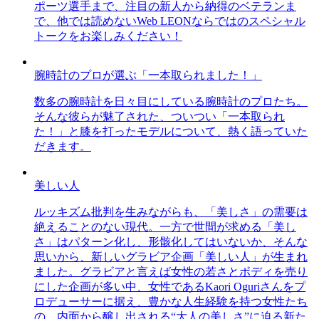
ポーツ選手まで、注目の新人から納得のベテランま
で、他では読めないWeb LEONならではのスペシャル
トークをお楽しみください！
腕時計のプロが選ぶ「一本取られました！」
数多の腕時計を日々目にしている腕時計のプロたち。
そんな彼らが魅了された、ついつい「一本取られ
た！」と膝を打ったモデルについて、熱く語っていた
だきます。
美しい人
ルッキズム批判を生みながらも、「美しさ」の需要は
絶えることのない現代。一方で世間が求める「美し
さ」はパターン化し、形骸化してはいないか、そんな
思いから、新しいグラビア企画「美しい人」が生まれ
ました。グラビアと言えば女性の若さとボディを売り
にした企画が多い中、女性であるKaori Oguriさんをプ
ロデューサーに据え、豊かな人生経験を持つ女性たち
の、内面から醸し出される“大人の美しさ”に迫る新た