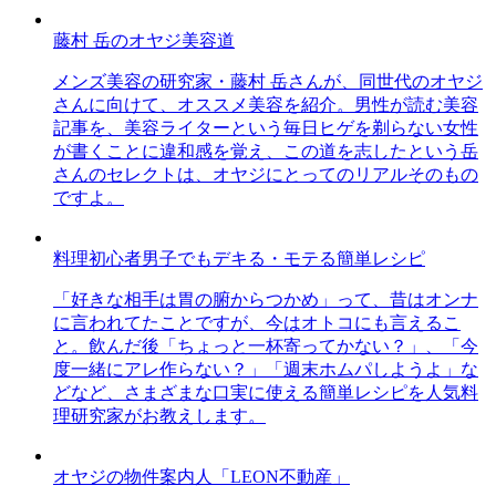
藤村 岳のオヤジ美容道
メンズ美容の研究家・藤村 岳さんが、同世代のオヤジ
さんに向けて、オススメ美容を紹介。男性が読む美容
記事を、美容ライターという毎日ヒゲを剃らない女性
が書くことに違和感を覚え、この道を志したという岳
さんのセレクトは、オヤジにとってのリアルそのもの
ですよ。
料理初心者男子でもデキる・モテる簡単レシピ
「好きな相手は胃の腑からつかめ」って、昔はオンナ
に言われてたことですが、今はオトコにも言えるこ
と。飲んだ後「ちょっと一杯寄ってかない？」、「今
度一緒にアレ作らない？」「週末ホムパしようよ」な
どなど、さまざまな口実に使える簡単レシピを人気料
理研究家がお教えします。
オヤジの物件案内人「LEON不動産」