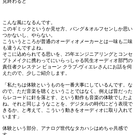
見終わると
こんな風になるんです。
このギミックというか見せ方、バング＆オルフセンしか思い
つかないし、やらない。
こういうところが普通のオーディオメーカーとは一味も二味
も違うんですよね。
そこに込められてる思いを、25年エンジニアリングとコンセ
プトメイクに携わってにいらっしゃる民生オーディオ部門の
責任者クレステン ビョーン クラブ-ヴィエレさんにお話を伺
えたので、少しご紹介します。
「私たちは体験というものを一番大事にしているんです。な
ので、ただ音楽を聴くということではなく、例えば昔だった
らレコードに針を落とす、という動作も音楽の体験でしたよ
ね。それと同じようなことを、デジタルの時代にどう表現で
きるか、と考えて、こういう動きをオーディオに取り入れて
います」
体験という部分、アナログ世代なタカハシはめちゃ共感で
す。