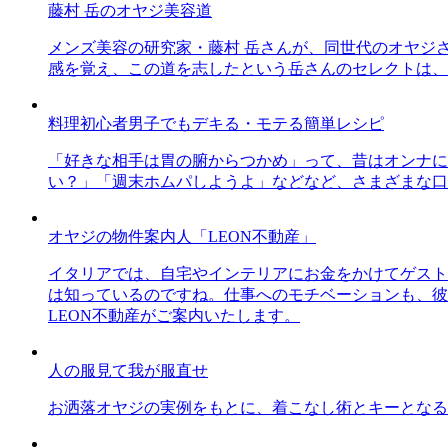
藤村 岳のオヤジ美容道
メンズ美容の研究家・藤村 岳さんが、同世代のオヤジ
感を覚え、この道を志したという岳さんのセレクトは、
料理初心者男子でもデキる・モテる簡単レシピ
「好きな相手は胃の腑からつかめ」って、昔はオンナに
い？」「週末ホムパしようよ」などなど、さまざまな口
オヤジの物件案内人「LEON不動産」
イタリアでは、自宅やインテリアにお金をかけてゲスト
は知っているのですね。仕事へのモチベーションも、彼
LEON不動産がご案内いたします。
人の服見て我が服直せ
お洒落オヤジの実例をもとに、着こなし術とキーとなる