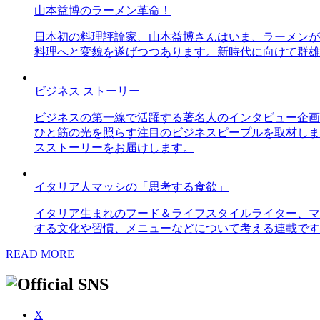
山本益博のラーメン革命！
日本初の料理評論家、山本益博さんはいま、ラーメンが
料理へと変貌を遂げつつあります。新時代に向けて群雄
ビジネス ストーリー
ビジネスの第一線で活躍する著名人のインタビュー企画
ひと筋の光を照らす注目のビジネスピープルを取材しま
スストーリーをお届けします。
イタリア人マッシの「思考する食欲」
イタリア生まれのフード＆ライフスタイルライター、マ
する文化や習慣、メニューなどについて考える連載です
READ MORE
X