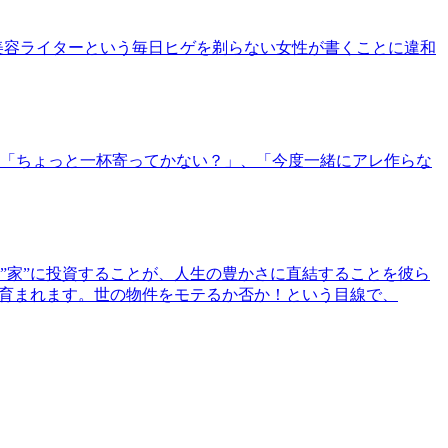
美容ライターという毎日ヒゲを剃らない女性が書くことに違和
「ちょっと一杯寄ってかない？」、「今度一緒にアレ作らな
”家”に投資することが、人生の豊かさに直結することを彼ら
で育まれます。世の物件をモテるか否か！という目線で、