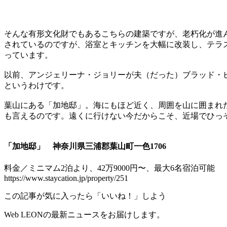
そんな有形文化財でもあるこちらの建築ですが、老朽化が進
されているのですが、浴室とキッチンを大幅に改装し、テラ
っています。
以前、アンジェリーナ・ジョリーが夫（だった）ブラッド・
というわけです。
葉山にある「加地邸」。海にもほど近く、周囲を山に囲まれ
も言えるのです。遠くに行けない今だからこそ、近場でひっ
「加地邸」 神奈川県三浦郡葉山町一色1706
料金／ミニマム2泊より、42万9000円〜、最大6名宿泊可能
https://www.staycation.jp/property/251
この記事が気に入ったら「いいね！」しよう
Web LEONの最新ニュースをお届けします。