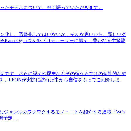
ったモデルについて、熱く語っていただきます。
ン化し、形骸化してはいないか、そんな思いから、新しいグ
ri Oguriさんをプロデューサーに据え、豊かな人生経験
切です。さらに設えや歴史などその宿ならではの個性的な魅
を、LEONが実際に訪れた中から自信をもってご紹介しま
まなジャンルのワクワクするモノ・コトを紹介する連載「Web
公開予定。