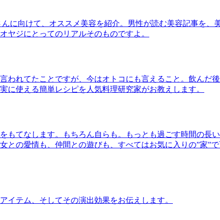
さんに向けて、オススメ美容を紹介。男性が読む美容記事を、
オヤジにとってのリアルそのものですよ。
言われてたことですが、今はオトコにも言えること。飲んだ後
実に使える簡単レシピを人気料理研究家がお教えします。
をもてなします。もちろん自らも。もっとも過ごす時間の長い
女との愛情も、仲間との遊びも、すべてはお気に入りの”家”
アイテム、そしてその演出効果をお伝えします。