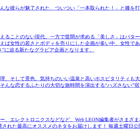
んな彼らが魅了された、ついつい「一本取られた！」と膝を打
えることのない現代。一方で世間が求める「美しさ」はパター
ば女性の若さとボディを売りにした企画が多い中、女性であるKao
さ”に迫る新たなグラビア企画となります。
理、そして景色。気持ちのいい温泉と高いホスピタリティも大
そんな恋するふたりの大切な旅時間を演出する“ハズさない”宿
、エレクトロニクスなどなど、Web LEON編集者がさまざ
30本に厳選された最高にオススメのネタをお届けします！ 毎週土曜日