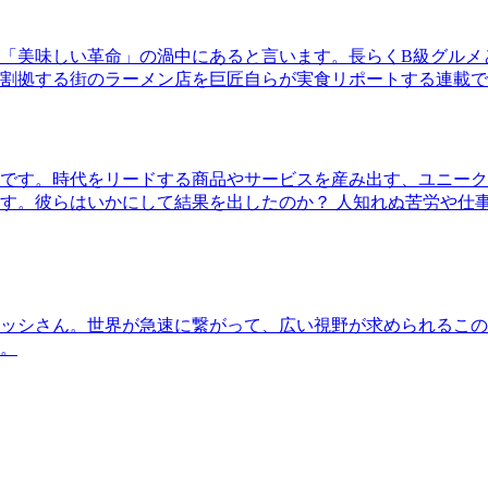
「美味しい革命」の渦中にあると言います。長らくB級グルメ
割拠する街のラーメン店を巨匠自らが実食リポートする連載で
です。時代をリードする商品やサービスを産み出す、ユニーク
す。彼らはいかにして結果を出したのか？ 人知れぬ苦労や仕
ッシさん。世界が急速に繋がって、広い視野が求められるこの
。