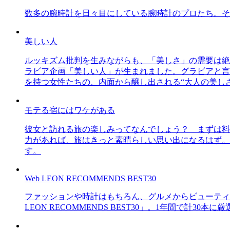
数多の腕時計を日々目にしている腕時計のプロたち。そ
美しい人
ルッキズム批判を生みながらも、「美しさ」の需要は絶
ラビア企画「美しい人」が生まれました。グラビアと言え
を持つ女性たちの、内面から醸し出される“大人の美し
モテる宿にはワケがある
彼女と訪れる旅の楽しみってなんでしょう？ まずは料
力があれば、旅はきっと素晴らしい思い出になるはず。
す。
Web LEON RECOMMENDS BEST30
ファッションや時計はもちろん、グルメからビューティー
LEON RECOMMENDS BEST30」。1年間で計