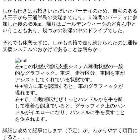
しかも行きはお招きいただいたパーティのため、自宅のある
八王子から三浦半島の突端まで走り、５時間のパーティに参
加した後の450km。帰りはゴールデンウィークのど真ん中と
いうこともあり、幾つかの渋滞の中のドライブでした。
それでも休憩せずに、しかも余裕で走り続けられたのは運転
支援システムのおかげであることは明らか！
左●この状態が運転支援システム稼働状態の一般
的なグラフィック。車速、走行区分、車間を車が
アシストしてくれている状態です。
中●前方に車を認識すると、車のグラフィックが
現れます。
右●で、自動運転だぜ！っとハンドルから手を離
して横着な態度でいると、グラッフィク上のハン
ドルがイエローになり、ハンドルに手を戻すこと
を促されます。
詳細は改めて記事にします（予定）が、わかりやすく項目に
すると、、、