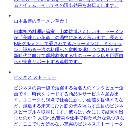
るアイテム、そしてその演出効果をお伝えします。
山本益博のラーメン革命！
日本初の料理評論家、山本益博さんはいま、ラーメン
が「美味しい革命」の渦中にあると言います。長らく
B級グルメとして愛されてきたラーメンは、ミシュラ
ンも認める一流の料理へと変貌を遂げつつあります。
新時代に向けて群雄割拠する街のラーメン店を巨匠自
らが実食リポートする連載です。
ビジネス ストーリー
ビジネスの第一線で活躍する著名人のインタビュー企
画です。時代をリードする商品やサービスを産み出
す、ユニークな視点で社会に新しい価値を提供するな
ど、混迷する未来にひと筋の光を照らす注目のビジネ
スピープルを取材します。彼らはいかにして結果を出
したのか？ 人知れぬ苦労や仕事で得た意外な気づきな
ど、ここでしか読めない充実のビジネスストーリーを