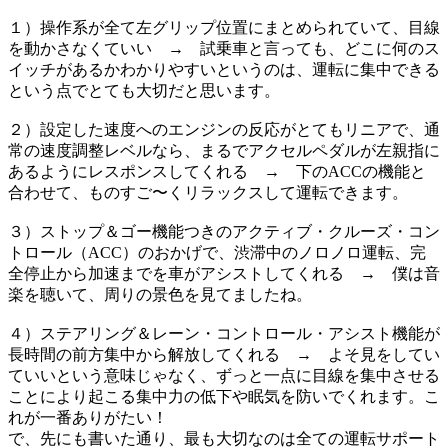
１）操作系が全て左グリップ位置にまとめられていて、目線
を動かさなくていい → 試乗車と言っても、どこに何のス
イッチがあるかわかりやすいというのは、運転に集中できる
という点でとても大切だと思います。
２）
設定した速度へのエンジンの反応がとてもリニアで、通
常の速度調整レベルなら、まるでアクセルペダルが左親指に
あるようにレスポンスしてくれる → 下のACCの機能と
合わせて、ものすご〜くリラックスして運転できます。
３）ストップ＆ゴー機能つきのアクティブ・クルーズ・コン
トロール（ACC）のおかげで、渋滞中のノロノロ運転、完
全停止から加速までを車がアシストしてくれる → 僕は音
楽を聴いて、周りの景色を見てましたね。
４）ステアリング＆レーン・コントロール・アシスト機能が
長時間の前方集中から解放してくれる → よそ見をしてい
ていいという意味じゃなく、ずっと一点に目線を集中させる
ことにより起こる集中力の低下や眠気を防いでくれます。こ
れが一番ありがたい！
で、先にも書いた通り、最も大切なのは全ての運転サポート