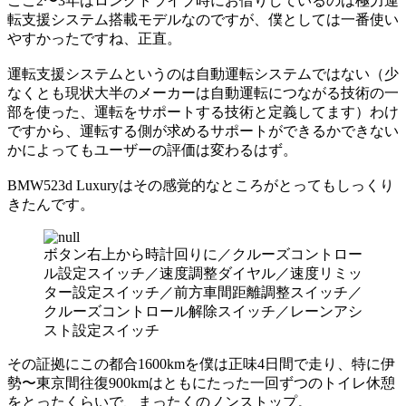
ここ2〜3年はロングドライブ時にお借りしているのは極力運
転支援システム搭載モデルなのですが、僕としては一番使い
やすかったですね、正直。
運転支援システムというのは自動運転システムではない（少
なくとも現状大半のメーカーは自動運転につながる技術の一
部を使った、運転をサポートする技術と定義してます）わけ
ですから、運転する側が求めるサポートができるかできない
かによってもユーザーの評価は変わるはず。
BMW523d Luxuryはその感覚的なところがとってもしっくり
きたんです。
ボタン右上から時計回りに／クルーズコントロー
ル設定スイッチ／速度調整ダイヤル／速度リミッ
ター設定スイッチ／前方車間距離調整スイッチ／
クルーズコントロール解除スイッチ／レーンアシ
スト設定スイッチ
その証拠にこの都合1600kmを僕は正味4日間で走り、特に伊
勢〜東京間往復900kmはともにたった一回ずつのトイレ休憩
をとったくらいで、まったくのノンストップ。