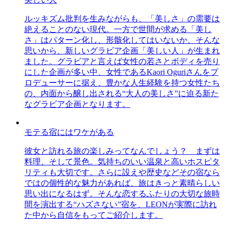
ルッキズム批判を生みながらも、「美しさ」の需要は
絶えることのない現代。一方で世間が求める「美し
さ」はパターン化し、形骸化してはいないか、そんな
思いから、新しいグラビア企画「美しい人」が生まれ
ました。グラビアと言えば女性の若さとボディを売り
にした企画が多い中、女性であるKaori Oguriさんをプ
ロデューサーに据え、豊かな人生経験を持つ女性たち
の、内面から醸し出される“大人の美しさ”に迫る新た
なグラビア企画となります。
モテる宿にはワケがある
彼女と訪れる旅の楽しみってなんでしょう？ まずは
料理、そして景色。気持ちのいい温泉と高いホスピタ
リティも大切です。さらに設えや歴史などその宿なら
ではの個性的な魅力があれば、旅はきっと素晴らしい
思い出になるはず。そんな恋するふたりの大切な旅時
間を演出する“ハズさない”宿を、LEONが実際に訪れ
た中から自信をもってご紹介します。