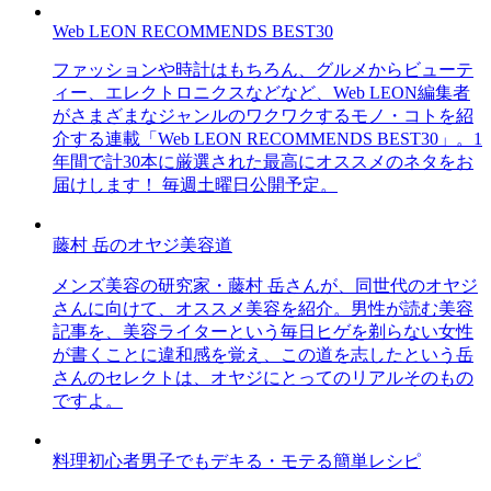
Web LEON RECOMMENDS BEST30
ファッションや時計はもちろん、グルメからビューテ
ィー、エレクトロニクスなどなど、Web LEON編集者
がさまざまなジャンルのワクワクするモノ・コトを紹
介する連載「Web LEON RECOMMENDS BEST30」。1
年間で計30本に厳選された最高にオススメのネタをお
届けします！ 毎週土曜日公開予定。
藤村 岳のオヤジ美容道
メンズ美容の研究家・藤村 岳さんが、同世代のオヤジ
さんに向けて、オススメ美容を紹介。男性が読む美容
記事を、美容ライターという毎日ヒゲを剃らない女性
が書くことに違和感を覚え、この道を志したという岳
さんのセレクトは、オヤジにとってのリアルそのもの
ですよ。
料理初心者男子でもデキる・モテる簡単レシピ