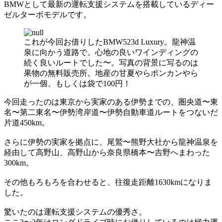
BMWとして最新の運転支援システムを搭載しているディー
ゼルターボモデルです。
これが今回お借りしたBMW523d Luxury。龍神温
泉に向かう道路で。心地の良いワインディングの
続く良いルートでした〜。写真の背景に写るのは
果物の無料販売所。地産の甘夏やらポンカンやら
が一個、もしくは袋で100円！
今回走ったのは東京から実家のある伊勢までの、圏央道〜東
名〜第二東名〜伊勢湾岸道〜伊勢自動車道ルートをつないだ
片道450km。
さらに伊勢の実家を拠点に、尾鷲〜熊野大社から龍神温泉を
経由して高野山、高野山から奈良県橋本〜吉野へまわった
300km。
その他もろもろを合わせると、往復走距離1630kmになりま
した。
驚いたのは運転支援システムの優秀さ。