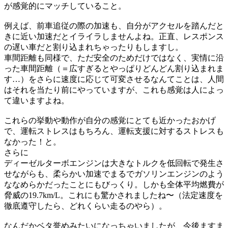
が感覚的にマッチしていること。
例えば、前車追従の際の加速も、自分がアクセルを踏んだと
きに近い加速だとイライラしませんよね。正直、レスポンス
の遅い車だと割り込まれちゃったりもしますし。
車間距離も同様で、ただ安全のためだけではなく、実情に沿
った車間距離（＝広すぎるとやっぱりどんどん割り込まれま
す…）をさらに速度に応じて可変させるなんてことは、人間
はそれを当たり前にやっていますが、これも感覚は人によっ
て違いますよね。
これらの挙動や動作が自分の感覚にとても近かったおかげ
で、運転ストレスはもちろん、運転支援に対するストレスも
なかった！と。
さらに
ディーゼルターボエンジンは大きなトルクを低回転で発生さ
せながらも、柔らかい加速でまるでガソリンエンジンのよう
ななめらかだったことにもびっくり。しかも全体平均燃費が
脅威の19.7km/L。これにも驚かされましたね〜（法定速度を
徹底遵守したら、どれくらい走るのやら）。
なんだかベタ誉めみたいになっちゃいましたが、今後ますま