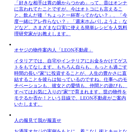
「好きな相手は胃の腑からつかめ」って、昔はオンナ
に言われてたことですが、今はオトコにも言えるこ
と。飲んだ後「ちょっと一杯寄ってかない？」、「今
度一緒にアレ作らない？」「週末ホムパしようよ」な
どなど、さまざまな口実に使える簡単レシピを人気料
理研究家がお教えします。
オヤジの物件案内人「LEON不動産」
イタリアでは、自宅やインテリアにお金をかけてゲス
トをもてなします。もちろん自らも。もっとも過ごす
時間の長い”家”に投資することが、人生の豊かさに直
結することを彼らは知っているのですね。仕事へのモ
チベーションも、彼女との愛情も、仲間との遊びも、
すべてはお気に入りの”家”で育まれます。世の物件を
モテるか否か！という目線で、LEON不動産がご案内
いたします。
人の服見て我が服直せ
お洒落オヤジの実例をもとに、着こなし術とキーとな