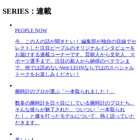
SERIES：連載
PEOPLE NOW
今、この人の話が聞きたい！ 編集部が独自の目線でセ
レクトした注目ピープルのオリジナルインタビューを
お届けする連載コーナーです。芸能人から文化人、ス
ポーツ選手まで、注目の新人から納得のベテランま
で、他では読めないWeb LEONならではのスペシャル
トークをお楽しみください！
腕時計のプロが選ぶ「一本取られました！」
数多の腕時計を日々目にしている腕時計のプロたち。
そんな彼らが魅了された、ついつい「一本取られ
た！」と膝を打ったモデルについて、熱く語っていた
だきます。
美しい人