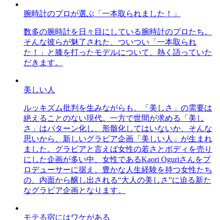
腕時計のプロが選ぶ「一本取られました！」
数多の腕時計を日々目にしている腕時計のプロたち。
そんな彼らが魅了された、ついつい「一本取られ
た！」と膝を打ったモデルについて、熱く語っていた
だきます。
美しい人
ルッキズム批判を生みながらも、「美しさ」の需要は
絶えることのない現代。一方で世間が求める「美し
さ」はパターン化し、形骸化してはいないか、そんな
思いから、新しいグラビア企画「美しい人」が生まれ
ました。グラビアと言えば女性の若さとボディを売り
にした企画が多い中、女性であるKaori Oguriさんをプ
ロデューサーに据え、豊かな人生経験を持つ女性たち
の、内面から醸し出される“大人の美しさ”に迫る新た
なグラビア企画となります。
モテる宿にはワケがある