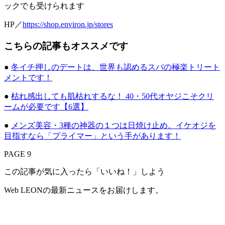
ックでも受けられます
HP／
https://shop.environ.jp/stores
こちらの記事もオススメです
●
冬イチ押しのデートは、世界も認めるスパの極楽トリート
メントです！
●
枯れ感出しても肌枯れするな！ 40・50代オヤジこそクリ
ームが必要です【6選】
●
メンズ美容・3種の神器の１つは日焼け止め。イケオジを
目指すなら「プライマー」という手があります！
PAGE 9
この記事が気に入ったら「いいね！」しよう
Web LEONの最新ニュースをお届けします。