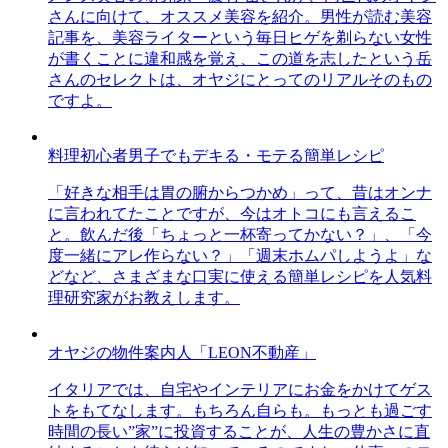
さんに向けて、オススメ美容を紹介。男性が読む美容
記事を、美容ライターという毎日ヒゲを剃らない女性
が書くことに違和感を覚え、この道を志したという岳
さんのセレクトは、オヤジにとってのリアルそのもの
ですよ。
料理初心者男子でもデキる・モテる簡単レシピ
「好きな相手は胃の腑からつかめ」って、昔はオンナ
に言われてたことですが、今はオトコにも言えるこ
と。飲んだ後「ちょっと一杯寄ってかない？」、「今
度一緒にアレ作らない？」「週末ホムパしようよ」な
どなど、さまざまな口実に使える簡単レシピを人気料
理研究家がお教えします。
オヤジの物件案内人「LEON不動産」
イタリアでは、自宅やインテリアにお金をかけてゲス
トをもてなします。もちろん自らも。もっとも過ごす
時間の長い”家”に投資することが、人生の豊かさに直