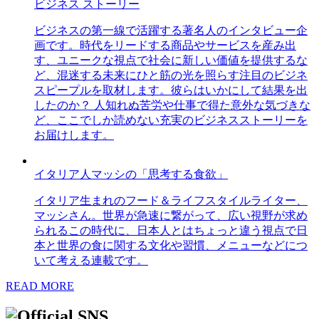
ビジネス ストーリー
ビジネスの第一線で活躍する著名人のインタビュー企
画です。時代をリードする商品やサービスを産み出
す、ユニークな視点で社会に新しい価値を提供するな
ど、混迷する未来にひと筋の光を照らす注目のビジネ
スピープルを取材します。彼らはいかにして結果を出
したのか？ 人知れぬ苦労や仕事で得た意外な気づきな
ど、ここでしか読めない充実のビジネスストーリーを
お届けします。
イタリア人マッシの「思考する食欲」
イタリア生まれのフード＆ライフスタイルライター、
マッシさん。世界が急速に繋がって、広い視野が求め
られるこの時代に、日本人とはちょっと違う視点で日
本と世界の食に関する文化や習慣、メニューなどにつ
いて考える連載です。
READ MORE