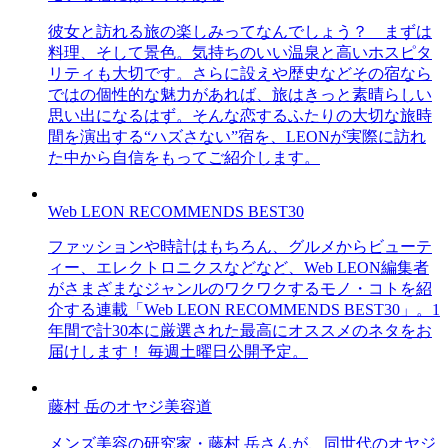
彼女と訪れる旅の楽しみってなんでしょう？ まずは
料理、そして景色。気持ちのいい温泉と高いホスピタ
リティも大切です。さらに設えや歴史などその宿なら
ではの個性的な魅力があれば、旅はきっと素晴らしい
思い出になるはず。そんな恋するふたりの大切な旅時
間を演出する“ハズさない”宿を、LEONが実際に訪れ
た中から自信をもってご紹介します。
Web LEON RECOMMENDS BEST30
ファッションや時計はもちろん、グルメからビューテ
ィー、エレクトロニクスなどなど、Web LEON編集者
がさまざまなジャンルのワクワクするモノ・コトを紹
介する連載「Web LEON RECOMMENDS BEST30」。1
年間で計30本に厳選された最高にオススメのネタをお
届けします！ 毎週土曜日公開予定。
藤村 岳のオヤジ美容道
メンズ美容の研究家・藤村 岳さんが、同世代のオヤジ