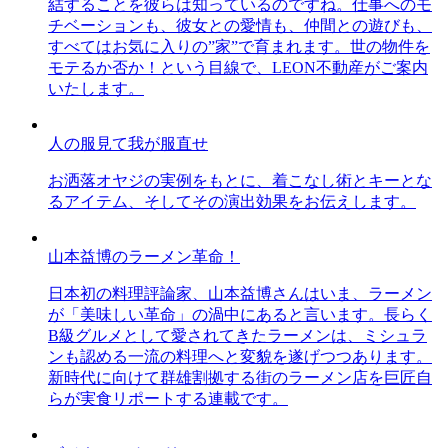
結することを彼らは知っているのですね。仕事へのモ
チベーションも、彼女との愛情も、仲間との遊びも、
すべてはお気に入りの”家”で育まれます。世の物件を
モテるか否か！という目線で、LEON不動産がご案内
いたします。
人の服見て我が服直せ
お洒落オヤジの実例をもとに、着こなし術とキーとな
るアイテム、そしてその演出効果をお伝えします。
山本益博のラーメン革命！
日本初の料理評論家、山本益博さんはいま、ラーメン
が「美味しい革命」の渦中にあると言います。長らく
B級グルメとして愛されてきたラーメンは、ミシュラ
ンも認める一流の料理へと変貌を遂げつつあります。
新時代に向けて群雄割拠する街のラーメン店を巨匠自
らが実食リポートする連載です。