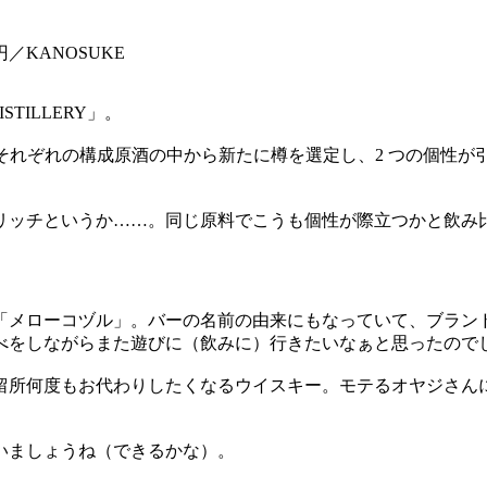
0円／KANOSUKE
TILLERY」。
LL」のそれぞれの構成原酒の中から新たに樽を選定し、2 つの
リッチというか……。同じ原料でこうも個性が際立つかと飲み
「メローコヅル」。バーの名前の由来にもなっていて、ブラン
べをしながらまた遊びに（飲みに）行きたいなぁと思ったので
留所何度もお代わりしたくなるウイスキー。モテるオヤジさん
いましょうね（できるかな）。