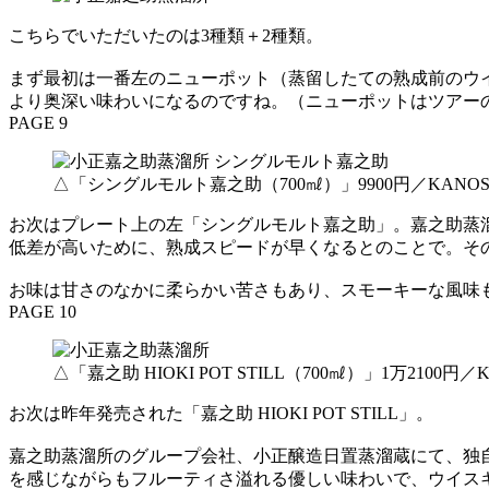
こちらでいただいたのは3種類＋2種類。
まず最初は一番左のニューポット（蒸留したての熟成前のウ
より奥深い味わいになるのですね。（ニューポットはツアー
PAGE 9
△「シングルモルト嘉之助（700㎖）」9900円／KANOS
お次はプレート上の左「シングルモルト嘉之助」。嘉之助蒸溜
低差が高いために、熟成スピードが早くなるとのことで。そ
お味は甘さのなかに柔らかい苦さもあり、スモーキーな風味
PAGE 10
△「嘉之助 HIOKI POT STILL（700㎖）」1万2100円／
お次は昨年発売された「嘉之助 HIOKI POT STILL」。
嘉之助蒸溜所のグループ会社、小正醸造日置蒸溜蔵にて、独
を感じながらもフルーティさ溢れる優しい味わいで、ウイス