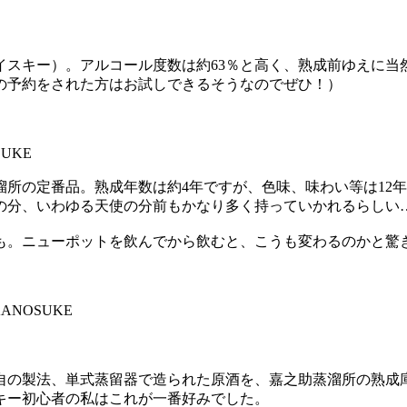
イスキー）。アルコール度数は約63％と高く、熟成前ゆえに当
の予約をされた方はお試しできるそうなのでぜひ！）
UKE
所の定番品。熟成年数は約4年ですが、色味、味わい等は12
の分、いわゆる天使の分前もかなり多く持っていかれるらしい
も。ニューポットを飲んでから飲むと、こうも変わるのかと驚
KANOSUKE
自の製法、単式蒸留器で造られた原酒を、嘉之助蒸溜所の熟成
キー初心者の私はこれが一番好みでした。