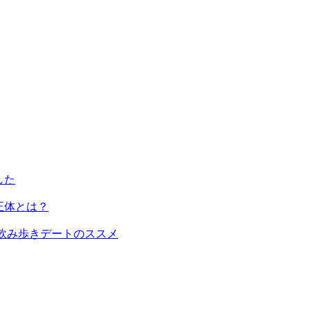
した
正体とは？
飲み歩きデートのススメ