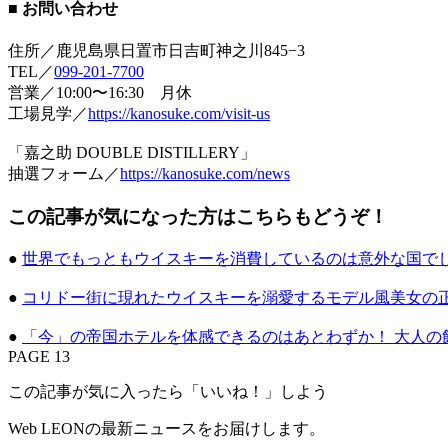
■ お問い合わせ
住所／鹿児島県日置市日吉町神之川845−3
TEL／
099-201-7700
営業／10:00〜16:30 月休
工場見学／
https://kanosuke.com/visit-us
「嘉之助 DOUBLE DISTILLERY」
抽選フォーム／
https://kanosuke.com/news
この記事が気になった方はこちらもどうぞ！
●
世界でもっともウイスキーを消費しているのは意外な国で
●
コリドー街に現れたウイスキーを溺愛するモデル風美女の
●
「今」の帝国ホテルを体感できるのはあとわずか！ 大人の
PAGE 13
この記事が気に入ったら「いいね！」しよう
Web LEONの最新ニュースをお届けします。