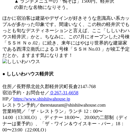
▲ ランチメニューの「鴨そば」1500円。軽井沢
の新たな名物になりそう。
ほかに宿泊客は建築やデザインが好きそうな意識高い系カッ
プルが多かった印象です。間違いなく、この秋の軽井沢でも
っとも旬なデスティネーションと言えば、ここ「ししいわハ
ウス軽井沢」かと。ちなみに、この7月にオープンした2号棟
「ＳＳＨ Ｎｏ.02」に続き、来年にはやはり世界的な建築家
である西澤立衛氏による３号棟「ＳＳＨ No.03 」が竣工予定
だとか。ますます気になります！
● ししいわハウス軽井沢
住所／長野県北佐久郡軽井沢町長倉2147-768
宿泊予約・お問合せ／
０267-31-6658
HP／
https://www.shishiiwahouse.jp
レストラン予約／therestaurant@shishiiwahouse.com
営業時間／「ザ・レストラン」ランチ 12：00〜
14:00（13:30LO）、ディナー 18:00〜、20:00の二部制（ディ
ナーは要予約）、「ザ・ワイン＆ウイスキー・バー」18：
00〜23:00（22:00LO）