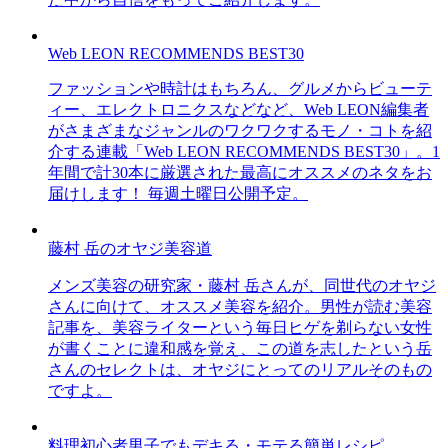
Web LEON RECOMMENDS BEST30
ファッションや時計はもちろん、グルメからビューテ
ィー、エレクトロニクスなどなど、Web LEON編集者
がさまざまなジャンルのワクワクするモノ・コトを紹
介する連載「Web LEON RECOMMENDS BEST30」。1
年間で計30本に厳選された最高にオススメのネタをお
届けします！ 毎週土曜日公開予定。
藤村 岳のオヤジ美容道
メンズ美容の研究家・藤村 岳さんが、同世代のオヤジ
さんに向けて、オススメ美容を紹介。男性が読む美容
記事を、美容ライターという毎日ヒゲを剃らない女性
が書くことに違和感を覚え、この道を志したという岳
さんのセレクトは、オヤジにとってのリアルそのもの
ですよ。
料理初心者男子でもデキる・モテる簡単レシピ