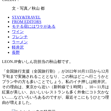
文・写真／秋山 都
STAY&TRAVEL
FROM EDITORS
モテる宿にはワケがある
ワイン
フレンチ
ラーメン
軽井沢
長野
LEON.JP食いしん坊担当の秋山都です。
「全国旅行支援（全国旅行割）」が2022年10月11日から12月
下旬まで実施されることとなり、この秋はどこへ行こうかと
プラン中の方も多いことでしょう。私のイチ押しは軽井沢。
その理由は、東京から近い（新幹線で１時間）、10～11月は
紅葉が美しい、おいしいレストランも多く外食にコト欠かな
い……などいろいろあるのですが、最近そこにもうひとつ理
由が増えました。