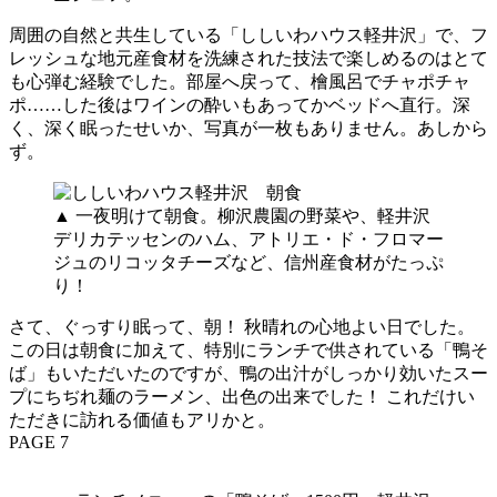
周囲の自然と共生している「ししいわハウス軽井沢」で、フ
レッシュな地元産食材を洗練された技法で楽しめるのはとて
も心弾む経験でした。部屋へ戻って、檜風呂でチャポチャ
ポ……した後はワインの酔いもあってかベッドへ直行。深
く、深く眠ったせいか、写真が一枚もありません。あしから
ず。
▲ 一夜明けて朝食。柳沢農園の野菜や、軽井沢
デリカテッセンのハム、アトリエ・ド・フロマー
ジュのリコッタチーズなど、信州産食材がたっぷ
り！
さて、ぐっすり眠って、朝！ 秋晴れの心地よい日でした。
この日は朝食に加えて、特別にランチで供されている「鴨そ
ば」もいただいたのですが、鴨の出汁がしっかり効いたスー
プにちぢれ麺のラーメン、出色の出来でした！ これだけい
ただきに訪れる価値もアリかと。
PAGE 7