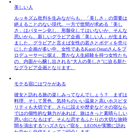
美しい人
ルッキズム批判を生みながらも、「美しさ」の需要は
絶えることのない現代。一方で世間が求める「美し
さ」はパターン化し、形骸化してはいないか、そんな
思いから、新しいグラビア企画「美しい人」が生まれ
ました。グラビアと言えば女性の若さとボディを売り
にした企画が多い中、女性であるKaori Oguriさんをプ
ロデューサーに据え、豊かな人生経験を持つ女性たち
の、内面から醸し出される“大人の美しさ”に迫る新た
なグラビア企画となります。
モテる宿にはワケがある
彼女と訪れる旅の楽しみってなんでしょう？ まずは
料理、そして景色。気持ちのいい温泉と高いホスピタ
リティも大切です。さらに設えや歴史などその宿なら
ではの個性的な魅力があれば、旅はきっと素晴らしい
思い出になるはず。そんな恋するふたりの大切な旅時
間を演出する“ハズさない”宿を、LEONが実際に訪れ
た中から自信をもってご紹介します。