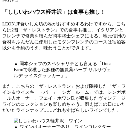
PAGE 4
「ししいわハウス軽井沢」は食事も推し！
LEON.JP食いしん坊の私がおすすめするわけですから、こち
らは2階「ザ・レストラン」での食事も推し。イタリアンと
フレンチで修業を積んだ岡本将士シェフによる、地元信州の
食材をふんだんに使用したモダンフレンチのコースは宿泊客
以外も予約のうえ、味わうことができます。
▲ 岡本シェフのスペシャリテとも言える「Duca
Farmで収穫した多種の無農薬ハーブ サルサヴェ
ルデ ライスクラッカー」。
また、こちらの「ザ・レストラン」および隣接した「ザ・ワ
イン＆ウイスキー・バー」「シガールーム」では、シンガポ
ール人オーナー、フェイ・ホワン氏が収集したヴィンテージ
ワインのコレクションも楽しめちゃう。例えばこの日にいた
だいたラインナップ……どれもすばらしいワインでした。
▲ ワインはオーナーであり、ワインコレクター