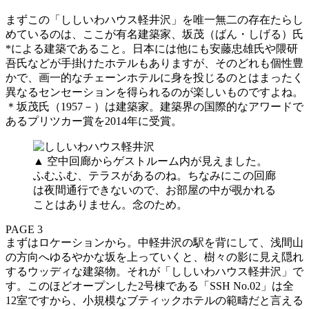
まずこの「ししいわハウス軽井沢」を唯一無二の存在たらし
めているのは、ここが有名建築家、坂茂（ばん・しげる）氏
*による建築であること。日本には他にも安藤忠雄氏や隈研
吾氏などが手掛けたホテルもありますが、そのどれも個性豊
かで、画一的なチェーンホテルに身を投じるのとはまったく
異なるセンセーションを得られるのが楽しいものですよね。
＊坂茂氏（1957－）は建築家。建築界の国際的なアワードで
あるプリツカー賞を2014年に受賞。
▲ 空中回廊からゲストルーム内が見えました。
ふむふむ、テラスがあるのね。ちなみにこの回廊
は夜間通行できないので、お部屋の中が覗かれる
ことはありません。念のため。
PAGE 3
まずはロケーションから。中軽井沢の駅を背にして、浅間山
の方向へゆるやかな坂を上っていくと、樹々の影に見え隠れ
するウッディな建築物。それが「ししいわハウス軽井沢」で
す。このほどオープンした2号棟である「SSH No.02」は全
12室ですから、小規模なブティックホテルの範疇だと言える