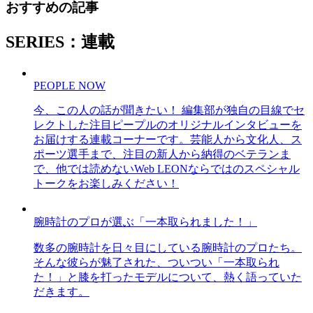
おすすめの記事
SERIES：連載
PEOPLE NOW
今、この人の話が聞きたい！ 編集部が独自の目線でセ
レクトした注目ピープルのオリジナルインタビューを
お届けする連載コーナーです。芸能人から文化人、ス
ポーツ選手まで、注目の新人から納得のベテランま
で、他では読めないWeb LEONならではのスペシャル
トークをお楽しみください！
腕時計のプロが選ぶ「一本取られました！」
数多の腕時計を日々目にしている腕時計のプロたち。
そんな彼らが魅了された、ついつい「一本取られ
た！」と膝を打ったモデルについて、熱く語っていた
だきます。