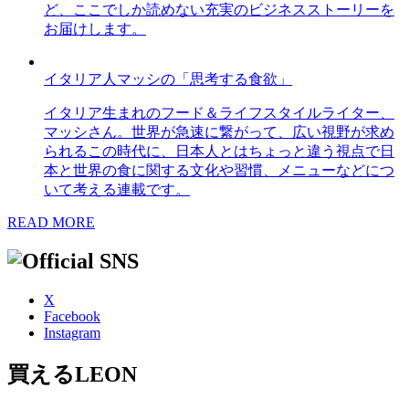
ど、ここでしか読めない充実のビジネスストーリーを
お届けします。
イタリア人マッシの「思考する食欲」
イタリア生まれのフード＆ライフスタイルライター、
マッシさん。世界が急速に繋がって、広い視野が求め
られるこの時代に、日本人とはちょっと違う視点で日
本と世界の食に関する文化や習慣、メニューなどにつ
いて考える連載です。
READ MORE
X
Facebook
Instagram
買えるLEON