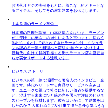
お洒落オヤジの実例をもとに、着こなし術とキーとな
るアイテム、そしてその演出効果をお伝えします。
山本益博のラーメン革命！
日本初の料理評論家、山本益博さんはいま、ラーメン
が「美味しい革命」の渦中にあると言います。長らく
B級グルメとして愛されてきたラーメンは、ミシュラ
ンも認める一流の料理へと変貌を遂げつつあります。
新時代に向けて群雄割拠する街のラーメン店を巨匠自
らが実食リポートする連載です。
ビジネス ストーリー
ビジネスの第一線で活躍する著名人のインタビュー企
画です。時代をリードする商品やサービスを産み出
す、ユニークな視点で社会に新しい価値を提供するな
ど、混迷する未来にひと筋の光を照らす注目のビジネ
スピープルを取材します。彼らはいかにして結果を出
したのか？ 人知れぬ苦労や仕事で得た意外な気づきな