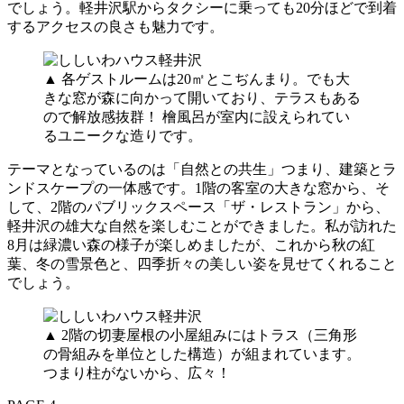
でしょう。軽井沢駅からタクシーに乗っても20分ほどで到着
するアクセスの良さも魅力です。
▲ 各ゲストルームは20㎡とこぢんまり。でも大
きな窓が森に向かって開いており、テラスもある
ので解放感抜群！ 檜風呂が室内に設えられてい
るユニークな造りです。
テーマとなっているのは「自然との共生」つまり、建築とラ
ンドスケープの一体感です。1階の客室の大きな窓から、そ
して、2階のパブリックスペース「ザ・レストラン」から、
軽井沢の雄大な自然を楽しむことができました。私が訪れた
8月は緑濃い森の様子が楽しめましたが、これから秋の紅
葉、冬の雪景色と、四季折々の美しい姿を見せてくれること
でしょう。
▲ 2階の切妻屋根の小屋組みにはトラス（三角形
の骨組みを単位とした構造）が組まれています。
つまり柱がないから、広々！