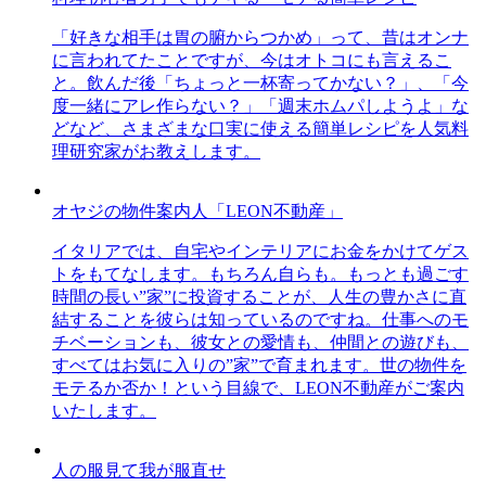
「好きな相手は胃の腑からつかめ」って、昔はオンナ
に言われてたことですが、今はオトコにも言えるこ
と。飲んだ後「ちょっと一杯寄ってかない？」、「今
度一緒にアレ作らない？」「週末ホムパしようよ」な
どなど、さまざまな口実に使える簡単レシピを人気料
理研究家がお教えします。
オヤジの物件案内人「LEON不動産」
イタリアでは、自宅やインテリアにお金をかけてゲス
トをもてなします。もちろん自らも。もっとも過ごす
時間の長い”家”に投資することが、人生の豊かさに直
結することを彼らは知っているのですね。仕事へのモ
チベーションも、彼女との愛情も、仲間との遊びも、
すべてはお気に入りの”家”で育まれます。世の物件を
モテるか否か！という目線で、LEON不動産がご案内
いたします。
人の服見て我が服直せ