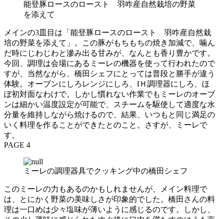
能登豚ロースのロースト 羽咋産自然栽培の野菜
を添えて
メインの3皿目は「能登豚ロースのロースト 羽咋産自然栽
培の野菜を添えて」。この豚がもちもちの焼き加減で、噛ん
だ時にじわじわと滲み出る甘みが、なんとも香り豊かです。
今回、調理は会場にあるミーレの機器を使って行われたので
すが、当然ながら、橋田シェフにとっては普段と勝手が違う
体験。オーブンにしろレンジにしろ、IＨ調理器にしろ、ほ
ぼ初対面なわけで。しかし慣れない作業でもミーレのオーブ
ンは細かい温度設定が可能で、スチームを駆使して適度な水
分量を維持しながら焼けるので、結果、いつもと同じ満足の
いく料理を作ることができたとのこと。さすが、ミーレで
す。
PAGE 4
ミーレの調理器具でクッキング中の橋田シェフ
このミーレの力もあるのかもしれませんが、メイン料理で
は、とにかく野菜の美味しさが印象的でした。橋田さんの料
理は一口めは少々塩味が薄いように感じるのです。しかし、