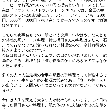
コーヒーかお茶がついて5000円で提供というコースでした。
実は「フランス レストランウイーク2019」では、全国の参
加レストラン650店舗以上で、ランチ、ディナーとも、2500
円、5000円、8000円（税サ込）で食事ができるのです（酒類
は別です）。
こちらの食事会もその一環という次第。いやはや、なんとも
お得感の高いコース料理。特に橋田さんの料理はふだん、石
川まで行かなければ食べられない料理なので、余計お得感が
抜きん出ているのですが。
今回は橋田さんというシェフとの出会いがありましたが、結
局のところ、料理とは「誰が作るのか」に尽きるのではなか
と思います。
多くの人は人生最初の食事を母親の手料理として体験するで
しょうが、生きるための根源の営みである「食」を担う人と
の出会いは、人間がいくつになっても大切でないわけがあり
ません。
食には人生を変える大きな力が秘められています。この日出
会った橋田さんの料理も、私の体の中に力強い幸せの刻印を