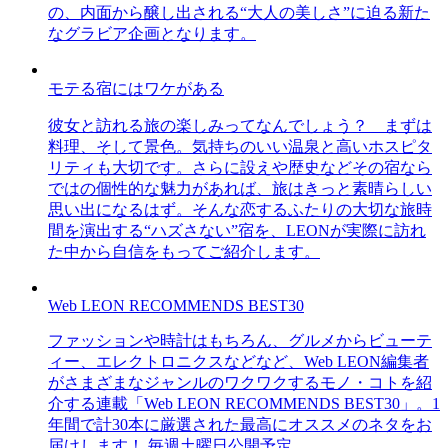
の、内面から醸し出される“大人の美しさ”に迫る新た
なグラビア企画となります。
モテる宿にはワケがある
彼女と訪れる旅の楽しみってなんでしょう？ まずは
料理、そして景色。気持ちのいい温泉と高いホスピタ
リティも大切です。さらに設えや歴史などその宿なら
ではの個性的な魅力があれば、旅はきっと素晴らしい
思い出になるはず。そんな恋するふたりの大切な旅時
間を演出する“ハズさない”宿を、LEONが実際に訪れ
た中から自信をもってご紹介します。
Web LEON RECOMMENDS BEST30
ファッションや時計はもちろん、グルメからビューテ
ィー、エレクトロニクスなどなど、Web LEON編集者
がさまざまなジャンルのワクワクするモノ・コトを紹
介する連載「Web LEON RECOMMENDS BEST30」。1
年間で計30本に厳選された最高にオススメのネタをお
届けします！ 毎週土曜日公開予定。