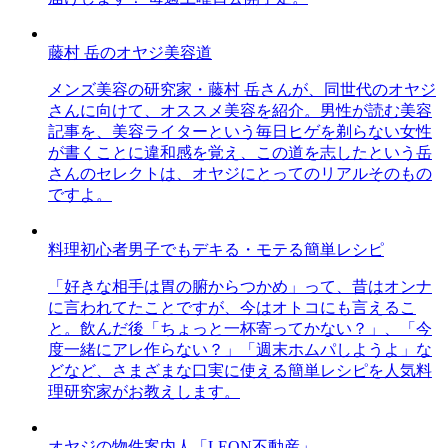
藤村 岳のオヤジ美容道
メンズ美容の研究家・藤村 岳さんが、同世代のオヤジ
さんに向けて、オススメ美容を紹介。男性が読む美容
記事を、美容ライターという毎日ヒゲを剃らない女性
が書くことに違和感を覚え、この道を志したという岳
さんのセレクトは、オヤジにとってのリアルそのもの
ですよ。
料理初心者男子でもデキる・モテる簡単レシピ
「好きな相手は胃の腑からつかめ」って、昔はオンナ
に言われてたことですが、今はオトコにも言えるこ
と。飲んだ後「ちょっと一杯寄ってかない？」、「今
度一緒にアレ作らない？」「週末ホムパしようよ」な
どなど、さまざまな口実に使える簡単レシピを人気料
理研究家がお教えします。
オヤジの物件案内人「LEON不動産」