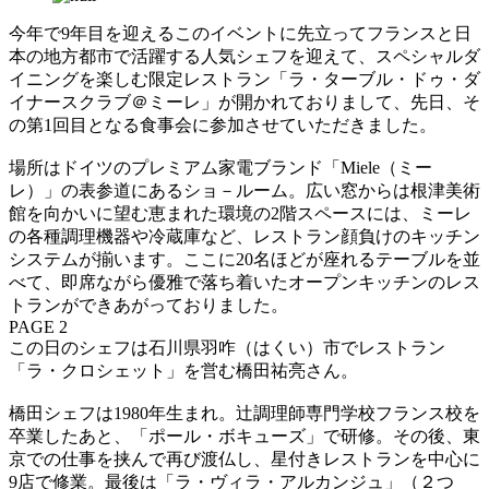
今年で9年目を迎えるこのイベントに先立ってフランスと日
本の地方都市で活躍する人気シェフを迎えて、スペシャルダ
イニングを楽しむ限定レストラン「ラ・ターブル・ドゥ・ダ
イナースクラブ＠ミーレ」が開かれておりまして、先日、そ
の第1回目となる食事会に参加させていただきました。
場所はドイツのプレミアム家電ブランド「Miele（ミー
レ）」の表参道にあるショ－ルーム。広い窓からは根津美術
館を向かいに望む恵まれた環境の2階スペースには、ミーレ
の各種調理機器や冷蔵庫など、レストラン顔負けのキッチン
システムが揃います。ここに20名ほどが座れるテーブルを並
べて、即席ながら優雅で落ち着いたオープンキッチンのレス
トランができあがっておりました。
PAGE 2
この日のシェフは石川県羽咋（はくい）市でレストラン
「ラ・クロシェット」を営む橋田祐亮さん。
橋田シェフは1980年生まれ。辻調理師専門学校フランス校を
卒業したあと、「ポール・ボキューズ」で研修。その後、東
京での仕事を挟んで再び渡仏し、星付きレストランを中心に
9店で修業。最後は「ラ・ヴィラ・アルカンジュ」（２つ