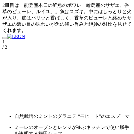
2皿目は「能登産本日の鮮魚のポワレ 輪島産のサザエ、香
草のピューレ、ルイユ」。魚はスズキ。中にはしっとりと火
が入り、皮はパリッと香ばしく。香草のピューレと絡めたサ
ザエの濃い目の味わいが魚の淡い旨みと絶妙の対比を見せて
くれます。
1
/ 2
自然栽培のミントのグラニテ “モヒート”のエスプーマ
ミーレのオーブンとレンジが並ぶキッチンで使い勝手
を説明する橋田シェフ