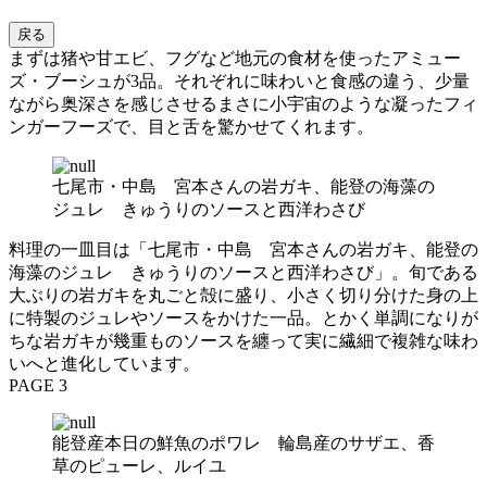
戻る
まずは猪や甘エビ、フグなど地元の食材を使ったアミュー
ズ・ブーシュが3品。それぞれに味わいと食感の違う、少量
ながら奥深さを感じさせるまさに小宇宙のような凝ったフィ
ンガーフーズで、目と舌を驚かせてくれます。
七尾市・中島 宮本さんの岩ガキ、能登の海藻の
ジュレ きゅうりのソースと西洋わさび
料理の一皿目は「七尾市・中島 宮本さんの岩ガキ、能登の
海藻のジュレ きゅうりのソースと西洋わさび」。旬である
大ぶりの岩ガキを丸ごと殻に盛り、小さく切り分けた身の上
に特製のジュレやソースをかけた一品。とかく単調になりが
ちな岩ガキが幾重ものソースを纏って実に繊細で複雑な味わ
いへと進化しています。
PAGE 3
能登産本日の鮮魚のポワレ 輪島産のサザエ、香
草のピューレ、ルイユ