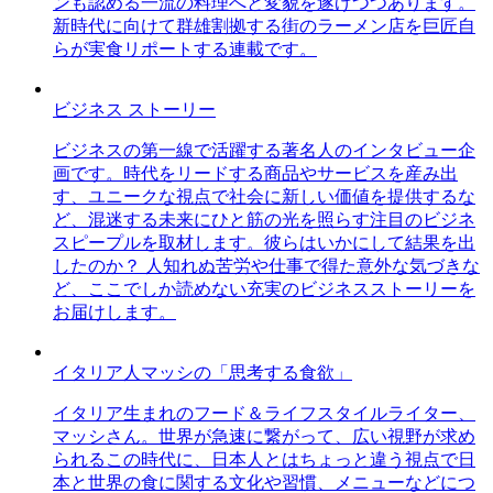
ンも認める一流の料理へと変貌を遂げつつあります。
新時代に向けて群雄割拠する街のラーメン店を巨匠自
らが実食リポートする連載です。
ビジネス ストーリー
ビジネスの第一線で活躍する著名人のインタビュー企
画です。時代をリードする商品やサービスを産み出
す、ユニークな視点で社会に新しい価値を提供するな
ど、混迷する未来にひと筋の光を照らす注目のビジネ
スピープルを取材します。彼らはいかにして結果を出
したのか？ 人知れぬ苦労や仕事で得た意外な気づきな
ど、ここでしか読めない充実のビジネスストーリーを
お届けします。
イタリア人マッシの「思考する食欲」
イタリア生まれのフード＆ライフスタイルライター、
マッシさん。世界が急速に繋がって、広い視野が求め
られるこの時代に、日本人とはちょっと違う視点で日
本と世界の食に関する文化や習慣、メニューなどにつ