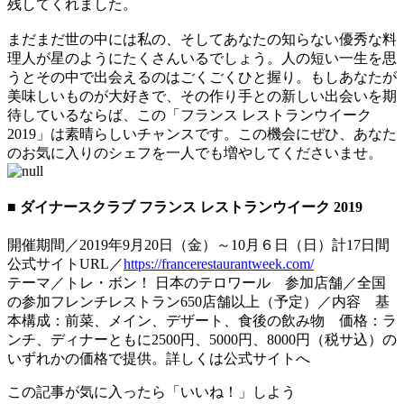
残してくれました。
まだまだ世の中には私の、そしてあなたの知らない優秀な料
理人が星のようにたくさんいるでしょう。人の短い一生を思
うとその中で出会えるのはごくごくひと握り。もしあなたが
美味しいものが大好きで、その作り手との新しい出会いを期
待しているならば、この「フランス レストランウイーク
2019」は素晴らしいチャンスです。この機会にぜひ、あなた
のお気に入りのシェフを一人でも増やしてくださいませ。
■ ダイナースクラブ フランス レストランウイーク 2019
開催期間／2019年9月20日（金）～10月６日（日）計17日間
公式サイトURL／
https://francerestaurantweek.com/
テーマ／トレ・ボン！ 日本のテロワール 参加店舗／全国
の参加フレンチレストラン650店舗以上（予定）／内容 基
本構成：前菜、メイン、デザート、食後の飲み物 価格：ラ
ンチ、ディナーともに2500円、5000円、8000円（税サ込）の
いずれかの価格で提供。詳しくは公式サイトへ
この記事が気に入ったら「いいね！」しよう