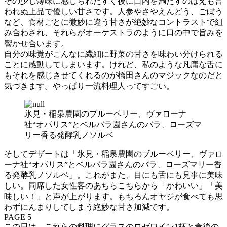
その少し薄味に感じられたすぐ後に口内を満たすのはえも言
われぬ上品で優しい甘さです。人参やさやえんどう、ごぼう
など、食材ごとに微妙に違う甘さが絶妙なコントラストで組
み合わされ、それらがオーケストラのように口の中で旨みを
響かせ合います。
自分の味覚がこんなに繊細に野菜の甘さを味わい分けられる
ことに感動してしまいます。けれど、私のような凡庸な舌に
もそれを感じさせてくれるのが橋田さんのマジックなのだと
気づきます。やっぱり一流料理人ってすごい。
氷見・稲泉農園のブルーベリー、ヴァローナ
社“オパリス”とベルバラ園さんのバラ、ローズマ
リー香る発酵乳ノソルベ
そしてデザートは「氷見・稲泉農園のブルーベリー、ヴァロ
ーナ社“オパリス”とベルバラ園さんのバラ、ローズマリー香
る発酵乳ノソルベ」。これがまた、目にも舌にも見事に美味
しい。同席した女性客のあちらこちらから「かわいい」「美
味しい！」と声が上がります。もちろんオヤジが食べても思
わずにんまりしてしまう絶妙な甘さ加減です。
PAGE 5
この日は、これらの料理にグラスのロゼワイン1杯と食後の