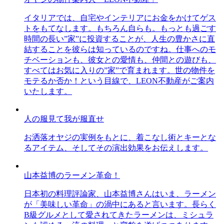
イタリアでは、自宅やインテリアにお金をかけてゲス
トをもてなします。もちろん自らも。もっとも過ごす
時間の長い”家”に投資することが、人生の豊かさに直
結することを彼らは知っているのですね。仕事へのモ
チベーションも、彼女との愛情も、仲間との遊びも、
すべてはお気に入りの”家”で育まれます。世の物件を
モテるか否か！という目線で、LEON不動産がご案内
いたします。
人の服見て我が服直せ
お洒落オヤジの実例をもとに、着こなし術とキーとな
るアイテム、そしてその演出効果をお伝えします。
山本益博のラーメン革命！
日本初の料理評論家、山本益博さんはいま、ラーメン
が「美味しい革命」の渦中にあると言います。長らく
B級グルメとして愛されてきたラーメンは、ミシュラ