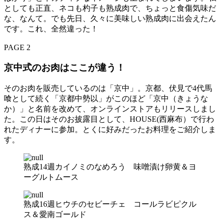
としても正直、ネコも杓子も熟成肉で、ちょっと食傷気味だ
な、なんて。でも先日、久々に美味しい熟成肉に出会えたん
です。これ、全然違った！
PAGE 2
京中式のお肉はここが違う！
そのお肉を販売しているのは「京中」。京都、伏見で4代馬
喰として続く「京都中勢以」がこのほど「京中（きょうな
か）」と名前を改めて、オンラインストアもリリースしまし
た。この日はそのお披露目として、HOUSE(西麻布）で行わ
れたディナーに参加。とくに好みだったお料理をご紹介しま
す。
熟成14週カイノミのなめろう 味噌漬け卵黄＆ヨ
ーグルトムース
熟成16週ヒウチのセビーチェ コールラビピクル
ス＆愛南ゴールド