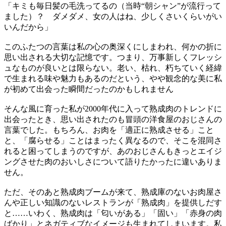
「キミも毎日髪の毛洗ってるの（当時“朝シャン”が流行って
ました）？ ダメダメ、女の人はね、少しくさいくらいがい
いんだから」
このふたつの言葉は私の心の奥深くにしまわれ、何かの折に
思い出される大切な記憶です。つまり、万事新しくフレッシ
ュなものが良いとは限らない。老い、枯れ、朽ちていく経緯
で生まれる味や魅力もあるのだという、やや観念的な美に私
が初めて出会った瞬間だったのかもしれません
そんな風に育った私が2000年代に入って熟成肉のトレンドに
出会ったとき、思い出されたのも冒頭の洋食屋のおじさんの
言葉でした。もちろん、お肉を「適正に熟成させる」こと
と、「腐らせる」ことはまったく異なるので、そこを混同さ
れると困ってしまうのですが、あのおじさんもきっとエイジ
ングさせた肉のおいしさについて語りたかったに違いありま
せん。
ただ、そのあと熟成肉ブームが来て、熟成庫のないお肉屋さ
んや正しい知識のないレストランが「熟成肉」を提供しだす
と……いわく、熟成肉は「匂いがある」「固い」「赤身の肉
ばかり」とネガティブなイメージも生まれてしまいます。私