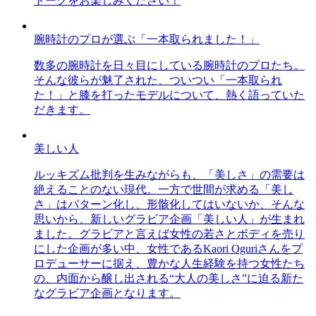
トークをお楽しみください！
腕時計のプロが選ぶ「一本取られました！」
数多の腕時計を日々目にしている腕時計のプロたち。
そんな彼らが魅了された、ついつい「一本取られ
た！」と膝を打ったモデルについて、熱く語っていた
だきます。
美しい人
ルッキズム批判を生みながらも、「美しさ」の需要は
絶えることのない現代。一方で世間が求める「美し
さ」はパターン化し、形骸化してはいないか、そんな
思いから、新しいグラビア企画「美しい人」が生まれ
ました。グラビアと言えば女性の若さとボディを売り
にした企画が多い中、女性であるKaori Oguriさんをプ
ロデューサーに据え、豊かな人生経験を持つ女性たち
の、内面から醸し出される“大人の美しさ”に迫る新た
なグラビア企画となります。