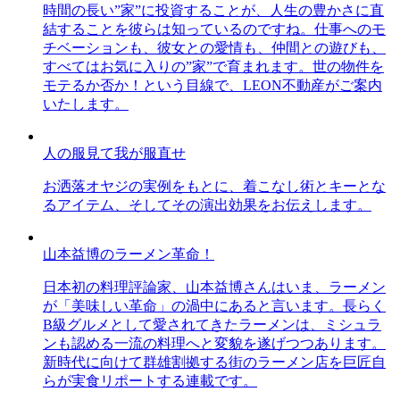
時間の長い”家”に投資することが、人生の豊かさに直
結することを彼らは知っているのですね。仕事へのモ
チベーションも、彼女との愛情も、仲間との遊びも、
すべてはお気に入りの”家”で育まれます。世の物件を
モテるか否か！という目線で、LEON不動産がご案内
いたします。
人の服見て我が服直せ
お洒落オヤジの実例をもとに、着こなし術とキーとな
るアイテム、そしてその演出効果をお伝えします。
山本益博のラーメン革命！
日本初の料理評論家、山本益博さんはいま、ラーメン
が「美味しい革命」の渦中にあると言います。長らく
B級グルメとして愛されてきたラーメンは、ミシュラ
ンも認める一流の料理へと変貌を遂げつつあります。
新時代に向けて群雄割拠する街のラーメン店を巨匠自
らが実食リポートする連載です。