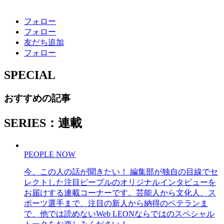
フォロー
フォロー
友だち追加
フォロー
SPECIAL
おすすめの記事
SERIES：連載
PEOPLE NOW
今、この人の話が聞きたい！ 編集部が独自の目線でセ
レクトした注目ピープルのオリジナルインタビューを
お届けする連載コーナーです。芸能人から文化人、ス
ポーツ選手まで、注目の新人から納得のベテランま
で、他では読めないWeb LEONならではのスペシャル