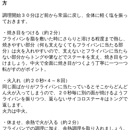
方
調理開始３０分ほど前から常温に戻し、全体に軽く塩を振っ
ておきます。
・焼き目をつける（約２分）
フライパンを脂を敷いた時にさらりと溶ける程度まで熱し、
焼きやすい部分（何も支えなくてもフライパンに当たる部
分）は火を入れやすいので、支えないとフライパンに当たら
ない部分からトングや箸などでステーキを支え、焼き目をつ
けましょう。中火で全面に焼き目がつくよう丁寧に一つ一つ
転がすのがポイント。
・火入れ（約２０秒×４～８回）
同じ面ばかりがフライパンに当たっているとそこからどんど
ん火が入ってしまうので、２０秒毎に別の面が焼けるようフ
ライパンを振りつつ、返らないサイコロステーキはトングで
返します。
火力は中火。
・休ませ、余熱で火が入る（約２分）
フライパンでの調理に加え、余熱調理を取り入れましょう。