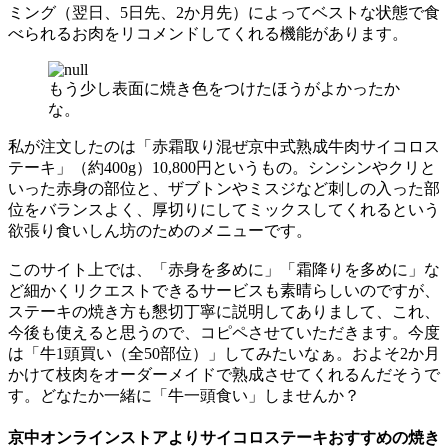
ミング（翌日、5日先、2か月先）によってベストな状態で食
べられるお肉をリコメンドしてくれる機能があります。
もう少し表面に焼き色をつけたほうがよかったか
な。
私が注文したのは「赤霜取り混ぜ京中式熟成牛肉サイコロス
テーキ」（約400g）10,800円というもの。シンシンやクリと
いった赤身の部位と、ザブトンやミスジなど刺しの入った部
位をバランスよく、厚切りにしてミックスしてくれるという
欲張り食いしん坊のためのメニューです。
このサイト上では、「赤身を多めに」「霜降りを多めに」な
ど細かくリクエストできるサービスも素晴らしいのですが、
ステーキの焼き方も懇切丁寧に説明してありまして、これ、
今後も使えると思うので、コピペさせていただきます。今度
は「牛1頭買い（全50部位）」してみたいなぁ。およそ2か月
かけて枝肉をオーダーメイドで熟成させてくれるんだそうで
す。どなたか一緒に「牛一頭食い」しませんか？
京中オンラインストアよりサイコロステーキおすすめの焼き