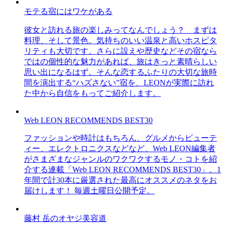
モテる宿にはワケがある
彼女と訪れる旅の楽しみってなんでしょう？ まずは
料理、そして景色。気持ちのいい温泉と高いホスピタ
リティも大切です。さらに設えや歴史などその宿なら
ではの個性的な魅力があれば、旅はきっと素晴らしい
思い出になるはず。そんな恋するふたりの大切な旅時
間を演出する“ハズさない”宿を、LEONが実際に訪れ
た中から自信をもってご紹介します。
Web LEON RECOMMENDS BEST30
ファッションや時計はもちろん、グルメからビューテ
ィー、エレクトロニクスなどなど、Web LEON編集者
がさまざまなジャンルのワクワクするモノ・コトを紹
介する連載「Web LEON RECOMMENDS BEST30」。1
年間で計30本に厳選された最高にオススメのネタをお
届けします！ 毎週土曜日公開予定。
藤村 岳のオヤジ美容道