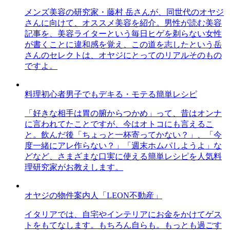
メンズ美容の研究家・藤村 岳さんが、同世代のオヤジ
さんに向けて、オススメ美容を紹介。男性が読む美容
記事を、美容ライターという毎日ヒゲを剃らない女性
が書くことに違和感を覚え、この道を志したという岳
さんのセレクトは、オヤジにとってのリアルそのもの
ですよ。
料理初心者男子でもデキる・モテる簡単レシピ
「好きな相手は胃の腑からつかめ」って、昔はオンナ
に言われてたことですが、今はオトコにも言えるこ
と。飲んだ後「ちょっと一杯寄ってかない？」、「今
度一緒にアレ作らない？」「週末ホムパしようよ」な
どなど、さまざまな口実に使える簡単レシピを人気料
理研究家がお教えします。
オヤジの物件案内人「LEON不動産」
イタリアでは、自宅やインテリアにお金をかけてゲス
トをもてなします。もちろん自らも。もっとも過ごす