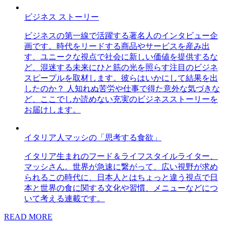
ビジネス ストーリー
ビジネスの第一線で活躍する著名人のインタビュー企
画です。時代をリードする商品やサービスを産み出
す、ユニークな視点で社会に新しい価値を提供するな
ど、混迷する未来にひと筋の光を照らす注目のビジネ
スピープルを取材します。彼らはいかにして結果を出
したのか？ 人知れぬ苦労や仕事で得た意外な気づきな
ど、ここでしか読めない充実のビジネスストーリーを
お届けします。
イタリア人マッシの「思考する食欲」
イタリア生まれのフード＆ライフスタイルライター、
マッシさん。世界が急速に繋がって、広い視野が求め
られるこの時代に、日本人とはちょっと違う視点で日
本と世界の食に関する文化や習慣、メニューなどにつ
いて考える連載です。
READ MORE