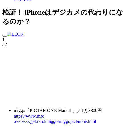
検証！ iPhoneはデジカメの代わりにな
るのか？
1
/ 2
miggo「PICTAR ONE MarkⅡ」／1万3800円
https://www.msc-
overseas.jp/brand/miggo/miggopictarone.html