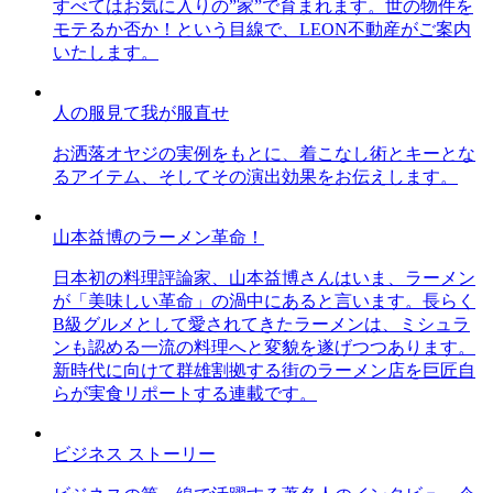
すべてはお気に入りの”家”で育まれます。世の物件を
モテるか否か！という目線で、LEON不動産がご案内
いたします。
人の服見て我が服直せ
お洒落オヤジの実例をもとに、着こなし術とキーとな
るアイテム、そしてその演出効果をお伝えします。
山本益博のラーメン革命！
日本初の料理評論家、山本益博さんはいま、ラーメン
が「美味しい革命」の渦中にあると言います。長らく
B級グルメとして愛されてきたラーメンは、ミシュラ
ンも認める一流の料理へと変貌を遂げつつあります。
新時代に向けて群雄割拠する街のラーメン店を巨匠自
らが実食リポートする連載です。
ビジネス ストーリー