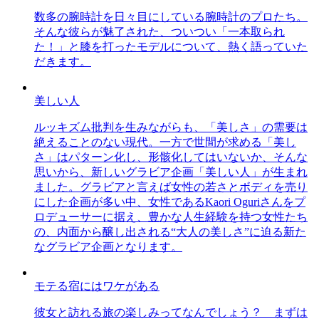
数多の腕時計を日々目にしている腕時計のプロたち。
そんな彼らが魅了された、ついつい「一本取られ
た！」と膝を打ったモデルについて、熱く語っていた
だきます。
美しい人
ルッキズム批判を生みながらも、「美しさ」の需要は
絶えることのない現代。一方で世間が求める「美し
さ」はパターン化し、形骸化してはいないか、そんな
思いから、新しいグラビア企画「美しい人」が生まれ
ました。グラビアと言えば女性の若さとボディを売り
にした企画が多い中、女性であるKaori Oguriさんをプ
ロデューサーに据え、豊かな人生経験を持つ女性たち
の、内面から醸し出される“大人の美しさ”に迫る新た
なグラビア企画となります。
モテる宿にはワケがある
彼女と訪れる旅の楽しみってなんでしょう？ まずは