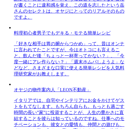
が書くことに違和感を覚え、この道を志したという岳
さんのセレクトは、オヤジにとってのリアルそのもの
ですよ。
料理初心者男子でもデキる・モテる簡単レシピ
「好きな相手は胃の腑からつかめ」って、昔はオンナ
に言われてたことですが、今はオトコにも言えるこ
と。飲んだ後「ちょっと一杯寄ってかない？」、「今
度一緒にアレ作らない？」「週末ホムパしようよ」な
どなど、さまざまな口実に使える簡単レシピを人気料
理研究家がお教えします。
オヤジの物件案内人「LEON不動産」
イタリアでは、自宅やインテリアにお金をかけてゲス
トをもてなします。もちろん自らも。もっとも過ごす
時間の長い”家”に投資することが、人生の豊かさに直
結することを彼らは知っているのですね。仕事へのモ
チベーションも、彼女との愛情も、仲間との遊びも、