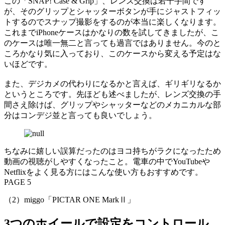
この「SNAP! Case & Grip」、レンズ交換は若干手間です
が、そのグリップとシャッターボタンが手にジャストフィッ
トするのでスナップ撮影をするのが本当に楽しくなります。
これまでiPhoneケースはかなりの数を試してきましたが、こ
のケースは唯一無二と言っても過言ではありません。今のと
ころかなり気に入っており、このケースから変える予定はな
いほどです。
また、デジカメの代わりになるかと言えば、ギリギリなるか
というところです。先ほども述べましたが、レンズ交換の手
間さえ除けば、グリップやシャッターなどのメカニカルな部
分はコンデジ並と言っても良いでしょう。
ちなみに嬉しい誤算だったのはヨコ持ちがラクになったため
動画の視聴がしやすくなったこと。電車の中でYouTubeや
Netflixをよく見る方にはこんな使い方もおすすめです。
PAGE 5
（2）miggo「PICTAR ONE MarkⅡ」
3つのホイールで設定をコントロール