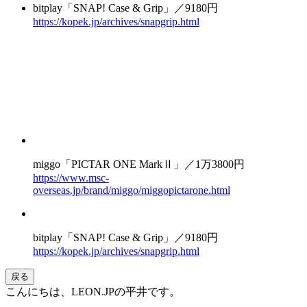
bitplay「SNAP! Case & Grip」／9180円
https://kopek.jp/archives/snapgrip.html
miggo「PICTAR ONE MarkⅡ」／1万3800円
https://www.msc-
overseas.jp/brand/miggo/miggopictarone.html
bitplay「SNAP! Case & Grip」／9180円
https://kopek.jp/archives/snapgrip.html
戻る
こんにちは、LEON.JPの平井です。