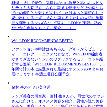
料理、そして景色。気持ちのいい温泉と高いホスピタ
リティも大切です。さらに設えや歴史などその宿なら
ではの個性的な魅力があれば、旅はきっと素晴らしい
思い出になるはず。そんな恋するふたりの大切な旅時
間を演出する“ハズさない”宿を、LEONが実際に訪れ
た中から自信をもってご紹介します。
Web LEON RECOMMENDS BEST30
ファッションや時計はもちろん、グルメからビューテ
ィー、エレクトロニクスなどなど、Web LEON編集者
がさまざまなジャンルのワクワクするモノ・コトを紹
介する連載「Web LEON RECOMMENDS BEST30」。1
年間で計30本に厳選された最高にオススメのネタをお
届けします！ 毎週土曜日公開予定。
藤村 岳のオヤジ美容道
メンズ美容の研究家・藤村 岳さんが、同世代のオヤジ
さんに向けて、オススメ美容を紹介。男性が読む美容
記事を、美容ライターという毎日ヒゲを剃らない女性