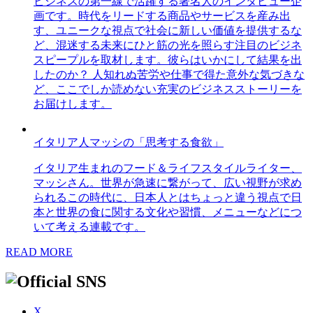
ビジネスの第一線で活躍する著名人のインタビュー企
画です。時代をリードする商品やサービスを産み出
す、ユニークな視点で社会に新しい価値を提供するな
ど、混迷する未来にひと筋の光を照らす注目のビジネ
スピープルを取材します。彼らはいかにして結果を出
したのか？ 人知れぬ苦労や仕事で得た意外な気づきな
ど、ここでしか読めない充実のビジネスストーリーを
お届けします。
イタリア人マッシの「思考する食欲」
イタリア生まれのフード＆ライフスタイルライター、
マッシさん。世界が急速に繋がって、広い視野が求め
られるこの時代に、日本人とはちょっと違う視点で日
本と世界の食に関する文化や習慣、メニューなどにつ
いて考える連載です。
READ MORE
X