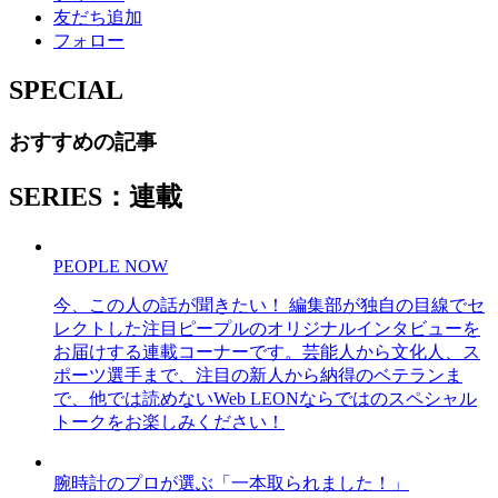
友だち追加
フォロー
SPECIAL
おすすめの記事
SERIES：連載
PEOPLE NOW
今、この人の話が聞きたい！ 編集部が独自の目線でセ
レクトした注目ピープルのオリジナルインタビューを
お届けする連載コーナーです。芸能人から文化人、ス
ポーツ選手まで、注目の新人から納得のベテランま
で、他では読めないWeb LEONならではのスペシャル
トークをお楽しみください！
腕時計のプロが選ぶ「一本取られました！」