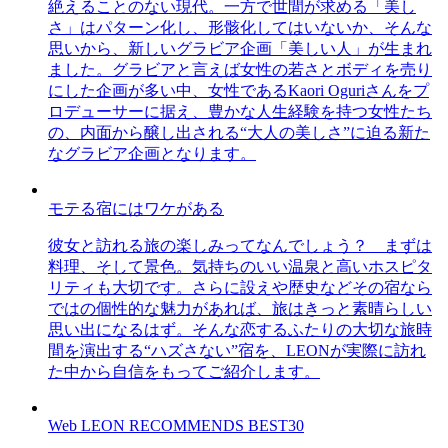
絶えることのない現代。一方で世間が求める「美し
さ」はパターン化し、形骸化してはいないか、そんな
思いから、新しいグラビア企画「美しい人」が生まれ
ました。グラビアと言えば女性の若さとボディを売り
にした企画が多い中、女性であるKaori Oguriさんをプ
ロデューサーに据え、豊かな人生経験を持つ女性たち
の、内面から醸し出される“大人の美しさ”に迫る新た
なグラビア企画となります。
モテる宿にはワケがある
彼女と訪れる旅の楽しみってなんでしょう？ まずは
料理、そして景色。気持ちのいい温泉と高いホスピタ
リティも大切です。さらに設えや歴史などその宿なら
ではの個性的な魅力があれば、旅はきっと素晴らしい
思い出になるはず。そんな恋するふたりの大切な旅時
間を演出する“ハズさない”宿を、LEONが実際に訪れ
た中から自信をもってご紹介します。
Web LEON RECOMMENDS BEST30