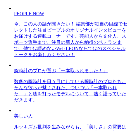
PEOPLE NOW
今、この人の話が聞きたい！ 編集部が独自の目線でセ
レクトした注目ピープルのオリジナルインタビューを
お届けする連載コーナーです。芸能人から文化人、ス
ポーツ選手まで、注目の新人から納得のベテランま
で、他では読めないWeb LEONならではのスペシャル
トークをお楽しみください！
腕時計のプロが選ぶ「一本取られました！」
数多の腕時計を日々目にしている腕時計のプロたち。
そんな彼らが魅了された、ついつい「一本取られ
た！」と膝を打ったモデルについて、熱く語っていた
だきます。
美しい人
ルッキズム批判を生みながらも、「美しさ」の需要は