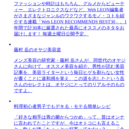
ファッションや時計はもちろん、グルメからビューテ
ィー、エレクトロニクスなどなど、Web LEON編集者
がさまざまなジャンルのワクワクするモノ・コトを紹
介する連載「Web LEON RECOMMENDS BEST30」。1
年間で計30本に厳選された最高にオススメのネタをお
届けします！ 毎週土曜日公開予定。
藤村 岳のオヤジ美容道
メンズ美容の研究家・藤村 岳さんが、同世代のオヤジ
さんに向けて、オススメ美容を紹介。男性が読む美容
記事を、美容ライターという毎日ヒゲを剃らない女性
が書くことに違和感を覚え、この道を志したという岳
さんのセレクトは、オヤジにとってのリアルそのもの
ですよ。
料理初心者男子でもデキる・モテる簡単レシピ
「好きな相手は胃の腑からつかめ」って、昔はオンナ
に言われてたことですが、今はオトコにも言えるこ