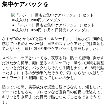
集中ケアパックを
▲ 「ルシード 目もと集中ケアパック」（5セット
10枚入り）1650円（2月21日発売）／マンダム
さすが‟40才からの”と謳う「ルシード」、目元などに加齢を
感じている40オーバーは、日常のスキンケアだけでは満足し
ていないと、週1～2回の集中ケアパックを開発しました。
スペシャルケアといっても、夜寝る前に貼って翌朝に剥がす
だけだから簡単。顔に塗るスキンケアは、量や力加減を調整
しないとだけど、パックならそんな手間もナシ。6～8時間貼
ったままにするのが効果的だそうで、気にならない人はリモ
ートワーク中の昼間に使ってもいいのかも。
貼っている間、美容成分が浸透し続けるなんて、頼もしい。
デートはもちろん、プレゼンなど勝負日の前夜に仕込んで、
キリッと引き締まった目元で臨むなんてこともできそうで
す。