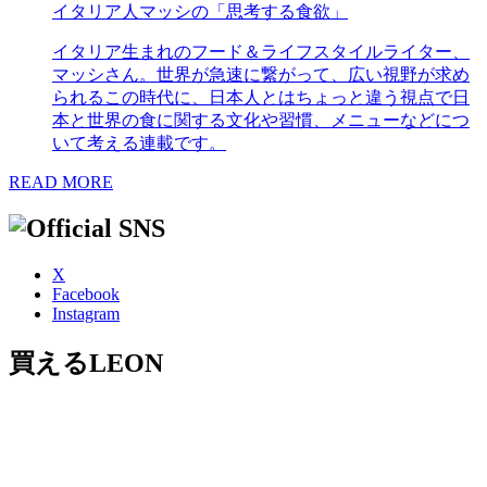
イタリア人マッシの「思考する食欲」
イタリア生まれのフード＆ライフスタイルライター、
マッシさん。世界が急速に繋がって、広い視野が求め
られるこの時代に、日本人とはちょっと違う視点で日
本と世界の食に関する文化や習慣、メニューなどにつ
いて考える連載です。
READ MORE
X
Facebook
Instagram
買えるLEON