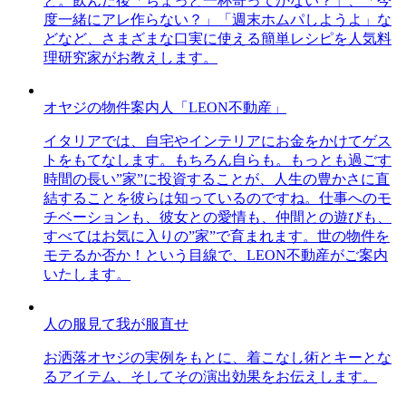
と。飲んだ後「ちょっと一杯寄ってかない？」、「今
度一緒にアレ作らない？」「週末ホムパしようよ」な
どなど、さまざまな口実に使える簡単レシピを人気料
理研究家がお教えします。
オヤジの物件案内人「LEON不動産」
イタリアでは、自宅やインテリアにお金をかけてゲス
トをもてなします。もちろん自らも。もっとも過ごす
時間の長い”家”に投資することが、人生の豊かさに直
結することを彼らは知っているのですね。仕事へのモ
チベーションも、彼女との愛情も、仲間との遊びも、
すべてはお気に入りの”家”で育まれます。世の物件を
モテるか否か！という目線で、LEON不動産がご案内
いたします。
人の服見て我が服直せ
お洒落オヤジの実例をもとに、着こなし術とキーとな
るアイテム、そしてその演出効果をお伝えします。