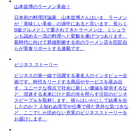
山本益博のラーメン革命！
日本初の料理評論家、山本益博さんはいま、ラーメン
が「美味しい革命」の渦中にあると言います。長らく
B級グルメとして愛されてきたラーメンは、ミシュラ
ンも認める一流の料理へと変貌を遂げつつあります。
新時代に向けて群雄割拠する街のラーメン店を巨匠自
らが実食リポートする連載です。
ビジネス ストーリー
ビジネスの第一線で活躍する著名人のインタビュー企
画です。時代をリードする商品やサービスを産み出
す、ユニークな視点で社会に新しい価値を提供するな
ど、混迷する未来にひと筋の光を照らす注目のビジネ
スピープルを取材します。彼らはいかにして結果を出
したのか？ 人知れぬ苦労や仕事で得た意外な気づきな
ど、ここでしか読めない充実のビジネスストーリーを
お届けします。