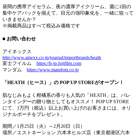
昼間の携帯アイセラム、夜の濃厚アイクリーム、週に1回の
集中ケアパックを揃えて、目元の強印象化を、一緒に狙って
いきませんか？
※掲載商品はすべて税込み価格です
■ お問い合わせ
アイネックス
http://www.ainexx.co.jp/journal/importbrands/heath
富士フイルム
https://h-jp.fujifilm.com
マンダム
https://www.mandom.co.jp
「HEATH（ヒース）」の POP UP STOREがオープン！
肌なじみもよく柑橘系の香りも人気の「HEATH」は、バレ
ンタインデーの贈り物としてもオススメ！ POP UP STORE
にて、1万円（税込）以上お買い上げのお客さまには、オリ
ジナルポーチをプレゼント。
期間／1月25日（火）～2月20日（日）
場所／エストネーション 六本木ヒルズ店（東京都港区六本