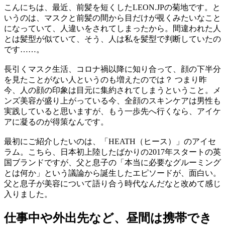
こんにちは、最近、前髪を短くしたLEON.JPの菊地です。と
いうのは、マスクと前髪の間から目だけが覗くみたいなこと
になっていて、人違いをされてしまったから。間違われた人
とは髪型が似ていて、そう、人は私を髪型で判断していたの
です……。
長引くマスク生活、コロナ禍以降に知り合って、顔の下半分
を見たことがない人というのも増えたのでは？ つまり昨
今、人の顔の印象は目元に集約されてしまうということ。メ
ンズ美容が盛り上がっている今、全顔のスキンケアは男性も
実践していると思いますが、もう一歩先へ行くなら、アイケ
アに凝るのが得策なんです。
最初にご紹介したいのは、「HEATH（ヒース）」のアイセ
ラム。こちら、日本初上陸したばかりの2017年スタートの英
国ブランドですが、父と息子の「本当に必要なグルーミング
とは何か」という議論から誕生したエピソードが、面白い。
父と息子が美容について語り合う時代なんだなと改めて感じ
入りました。
仕事中や外出先など、昼間は携帯でき