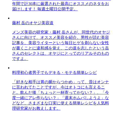
年間で計30本に厳選された最高にオススメのネタをお
届けします！ 毎週土曜日公開予定。
藤村 岳のオヤジ美容道
メンズ美容の研究家・藤村 岳さんが、同世代のオヤジ
さんに向けて、オススメ美容を紹介。男性が読む美容
記事を、美容ライターという毎日ヒゲを剃らない女性
が書くことに違和感を覚え、この道を志したという岳
さんのセレクトは、オヤジにとってのリアルそのもの
ですよ。
料理初心者男子でもデキる・モテる簡単レシピ
「好きな相手は胃の腑からつかめ」って、昔はオンナ
に言われてたことですが、今はオトコにも言えるこ
と。飲んだ後「ちょっと一杯寄ってかない？」、「今
度一緒にアレ作らない？」「週末ホムパしようよ」な
どなど、さまざまな口実に使える簡単レシピを人気料
理研究家がお教えします。