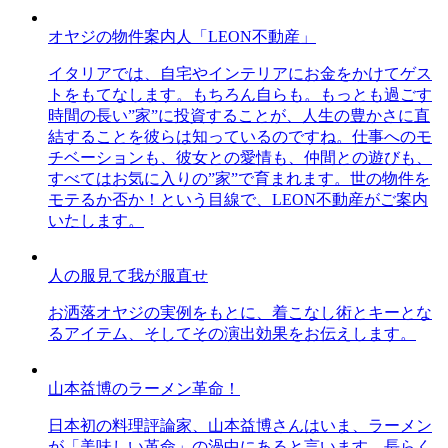
オヤジの物件案内人「LEON不動産」
イタリアでは、自宅やインテリアにお金をかけてゲス
トをもてなします。もちろん自らも。もっとも過ごす
時間の長い”家”に投資することが、人生の豊かさに直
結することを彼らは知っているのですね。仕事へのモ
チベーションも、彼女との愛情も、仲間との遊びも、
すべてはお気に入りの”家”で育まれます。世の物件を
モテるか否か！という目線で、LEON不動産がご案内
いたします。
人の服見て我が服直せ
お洒落オヤジの実例をもとに、着こなし術とキーとな
るアイテム、そしてその演出効果をお伝えします。
山本益博のラーメン革命！
日本初の料理評論家、山本益博さんはいま、ラーメン
が「美味しい革命」の渦中にあると言います。長らく