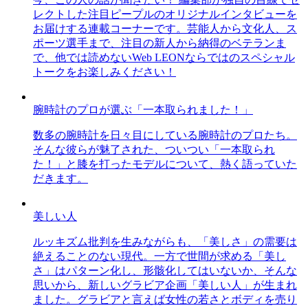
レクトした注目ピープルのオリジナルインタビューを
お届けする連載コーナーです。芸能人から文化人、ス
ポーツ選手まで、注目の新人から納得のベテランま
で、他では読めないWeb LEONならではのスペシャル
トークをお楽しみください！
腕時計のプロが選ぶ「一本取られました！」
数多の腕時計を日々目にしている腕時計のプロたち。
そんな彼らが魅了された、ついつい「一本取られ
た！」と膝を打ったモデルについて、熱く語っていた
だきます。
美しい人
ルッキズム批判を生みながらも、「美しさ」の需要は
絶えることのない現代。一方で世間が求める「美し
さ」はパターン化し、形骸化してはいないか、そんな
思いから、新しいグラビア企画「美しい人」が生まれ
ました。グラビアと言えば女性の若さとボディを売り