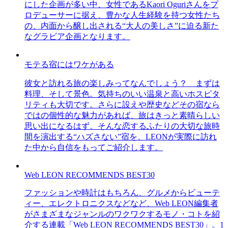
にした企画が多い中、女性であるKaori Oguriさんをプ
ロデューサーに据え、豊かな人生経験を持つ女性たち
の、内面から醸し出される“大人の美しさ”に迫る新た
なグラビア企画となります。
モテる宿にはワケがある
彼女と訪れる旅の楽しみってなんでしょう？ まずは
料理、そして景色。気持ちのいい温泉と高いホスピタ
リティも大切です。さらに設えや歴史などその宿なら
ではの個性的な魅力があれば、旅はきっと素晴らしい
思い出になるはず。そんな恋するふたりの大切な旅時
間を演出する“ハズさない”宿を、LEONが実際に訪れ
た中から自信をもってご紹介します。
Web LEON RECOMMENDS BEST30
ファッションや時計はもちろん、グルメからビューテ
ィー、エレクトロニクスなどなど、Web LEON編集者
がさまざまなジャンルのワクワクするモノ・コトを紹
介する連載「Web LEON RECOMMENDS BEST30」。1