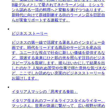
B級グルメとして愛されてきたラーメンは、ミシュラ
ンも認める一流の料理へと変貌を遂げつつあります。
新時代に向けて群雄割拠する街のラーメン店を巨匠自
らが実食リポートする連載です。
ビジネス ストーリー
ビジネスの第一線で活躍する著名人のインタビュー企
画です。時代をリードする商品やサービスを産み出
す、ユニークな視点で社会に新しい価値を提供するな
ど、混迷する未来にひと筋の光を照らす注目のビジネ
スピープルを取材します。彼らはいかにして結果を出
したのか？ 人知れぬ苦労や仕事で得た意外な気づきな
ど、ここでしか読めない充実のビジネスストーリーを
お届けします。
イタリア人マッシの「思考する食欲」
イタリア生まれのフード＆ライフスタイルライター、
マッシさん。世界が急速に繋がって、広い視野が求め