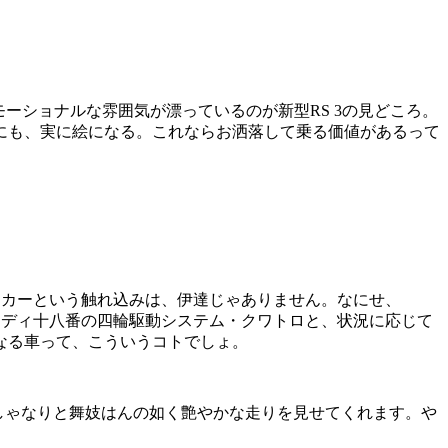
ーショナルな雰囲気が漂っているのが新型RS 3の見どころ。
にも、実に絵になる。これならお洒落して乗る価値があるって
マンスカーという触れ込みは、伊達じゃありません。なにせ、
アウディ十八番の四輪駆動システム・クワトロと、状況に応じて
なる車って、こういうコトでしょ。
ゃなりしゃなりと舞妓はんの如く艶やかな走りを見せてくれます。や