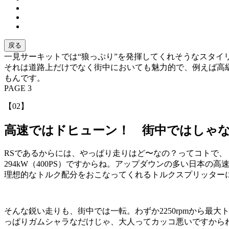
戻る
一見サーキットでは“狼っぷり”を発揮してくれそうなスタイ
それは道路上だけでなく街中においても魅力的で、例えば高
もんです。
PAGE 3
【02】
高速ではドヒューン！ 街中ではしゃ
RSであるからには、やっぱり走りはど〜なの？ってコトで、ドン
294kW（400PS）ですからね。アップダウンの多い日
理想的なトルク配分をおこなってくれるトルクスプリッター
そんな鋭い走りも、街中では一転。わずか2250rpmから最大
っぱりガムシャラなだけじゃ、大人ってカッコ悪いですからね