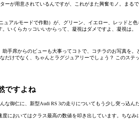
ーターが用意されているんですが、これがまた興奮モノ。まる
ニュアルモードで作動）が、グリーン、イエロー、レッドと色
す。いくらカッコいいからって、凝視はダメですよ、凝視は。
、助手席からのビューも大事ってコトで、コチラのお写真を。
ーなだけでなく、ちゃんとラグジュアリーでしょう？ このステ
然ですよね
んな御仁に、新型Audi RS 3の走りについてもう少し突っ込
速度においてはクラス最高の数値を叩き出しています。ちなみに先