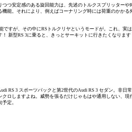
りつつ安定感のある旋回能力は、先述のトルクスプリッターやR
る機能。それにより、例えばコーナリング時には荷重のかかる
能ですが、その中にRSトルクリヤというモードが。これ、実
！ 新型RS 3に乗ると、きっとサーキットに行きたくなります
i RS 3 スポーツバックと第2世代のAudi RS 3 セダ
ンクロしますよね。威勢を張るだけじゃもはや通用しない、現代
旬予定。