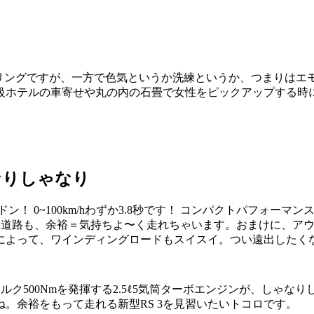
リングですが、一方で色気というか洗練というか、つまりはエモ
級ホテルの車寄せや丸の内の石畳で女性をピックアップする時
なりしゃなり
！ 0~100km/hわずか3.8秒です！ コンパクトパフォー
本の高速道路も、余裕＝気持ちよ〜く走れちゃいます。おまけに、
によって、ワインディングロードもスイスイ。つい遠出したく
トルク500Nmを発揮する2.5ℓ5気筒ターボエンジンが、し
。余裕をもって走れる新型RS 3を見習いたいトコロです。