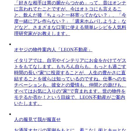
「好きな相手は胃の腑からつかめ」って、昔はオンナ
に言われてたことですが、今はオトコにも言えるこ
と。飲んだ後「ちょっと一杯寄ってかない？」、「今
度一緒にアレ作らない？」「週末ホムパしようよ」な
どなど、さまざまな口実に使える簡単レシピを人気料
理研究家がお教えします。
オヤジの物件案内人「LEON不動産」
イタリアでは、自宅やインテリアにお金をかけてゲス
トをもてなします。もちろん自らも。もっとも過ごす
時間の長い”家”に投資することが、人生の豊かさに直
結することを彼らは知っているのですね。仕事へのモ
チベーションも、彼女との愛情も、仲間との遊びも、
すべてはお気に入りの”家”で育まれます。世の物件を
モテるか否か！という目線で、LEON不動産がご案内
いたします。
人の服見て我が服直せ
お洒落オヤジの実例をもとに、着こなし術とキーとな