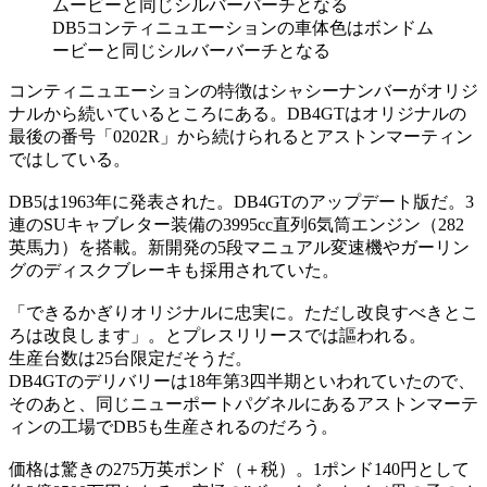
DB5コンティニュエーションの車体色はボンドム
ービーと同じシルバーバーチとなる
コンティニュエーションの特徴はシャシーナンバーがオリジ
ナルから続いているところにある。DB4GTはオリジナルの
最後の番号「0202R」から続けられるとアストンマーティン
ではしている。
DB5は1963年に発表された。DB4GTのアップデート版だ。3
連のSUキャブレター装備の3995cc直列6気筒エンジン（282
英馬力）を搭載。新開発の5段マニュアル変速機やガーリン
グのディスクブレーキも採用されていた。
「できるかぎりオリジナルに忠実に。ただし改良すべきとこ
ろは改良します」。とプレスリリースでは謳われる。
生産台数は25台限定だそうだ。
DB4GTのデリバリーは18年第3四半期といわれていたので、
そのあと、同じニューポートパグネルにあるアストンマーテ
ィンの工場でDB5も生産されるのだろう。
価格は驚きの275万英ポンド（＋税）。1ポンド140円として