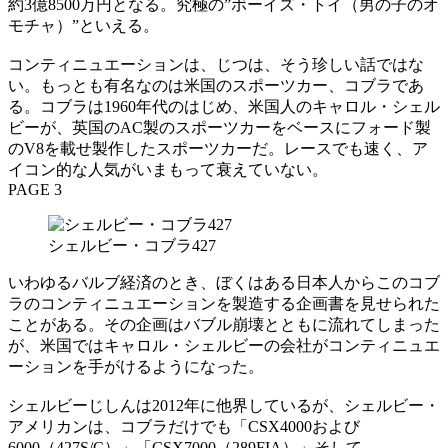
約3億8500万円となる。究極の”ボーイズ・トイ（男の子のオ
モチャ）”といえる。
コンティニュエーションは、じつは、そう珍しい話ではな
い。もっとも有名なのは米国のスポーツカー、コブラであ
る。コブラは1960年代のはじめ、米国人のキャロル・シェル
ビーが、英国のAC製のスポーツカーをベースにフォード製
のV8を載せ製作したスポーツカーだ。レースでも速く、ア
イコン的な人気がいまもって衰えていない。
PAGE 3
シェルビー・コブラ427
いわゆるバルブ経済のとき、ぼくはある日本人からこのコブ
ラのコンティニュエーションを製造する企画書を見せられた
ことがある。その企画はバブル崩壊とともに流れてしまった
が、米国ではキャロル・シェルビーの会社がコンティニュエ
ーションを手がけるようになった。
シェルビーじしんは2012年に他界しているが、シェルビー・
アメリカンは、コブラだけでも「CSX4000および
6000（427S/C）」「CSX7000（289FIA）」そして