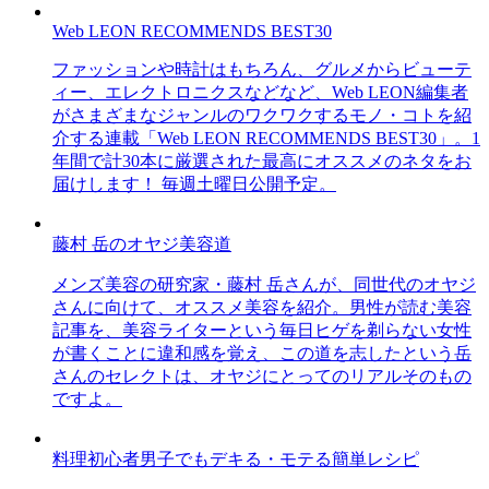
Web LEON RECOMMENDS BEST30
ファッションや時計はもちろん、グルメからビューテ
ィー、エレクトロニクスなどなど、Web LEON編集者
がさまざまなジャンルのワクワクするモノ・コトを紹
介する連載「Web LEON RECOMMENDS BEST30」。1
年間で計30本に厳選された最高にオススメのネタをお
届けします！ 毎週土曜日公開予定。
藤村 岳のオヤジ美容道
メンズ美容の研究家・藤村 岳さんが、同世代のオヤジ
さんに向けて、オススメ美容を紹介。男性が読む美容
記事を、美容ライターという毎日ヒゲを剃らない女性
が書くことに違和感を覚え、この道を志したという岳
さんのセレクトは、オヤジにとってのリアルそのもの
ですよ。
料理初心者男子でもデキる・モテる簡単レシピ