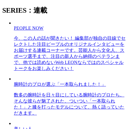
SERIES：連載
PEOPLE NOW
今、この人の話が聞きたい！ 編集部が独自の目線でセ
レクトした注目ピープルのオリジナルインタビューを
お届けする連載コーナーです。芸能人から文化人、ス
ポーツ選手まで、注目の新人から納得のベテランま
で、他では読めないWeb LEONならではのスペシャル
トークをお楽しみください！
腕時計のプロが選ぶ「一本取られました！」
数多の腕時計を日々目にしている腕時計のプロたち。
そんな彼らが魅了された、ついつい「一本取られ
た！」と膝を打ったモデルについて、熱く語っていた
だきます。
美しい人