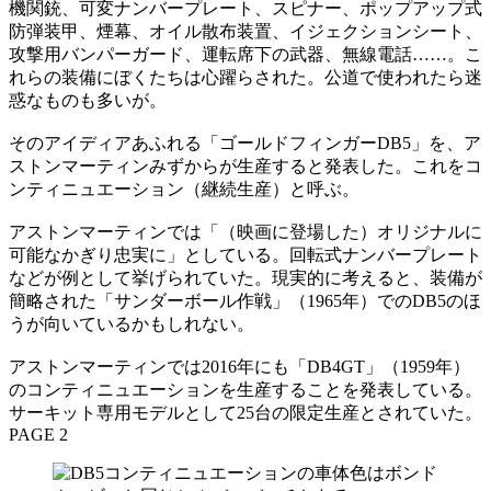
機関銃、可変ナンバープレート、スピナー、ポップアップ式
防弾装甲、煙幕、オイル散布装置、イジェクションシート、
攻撃用バンパーガード、運転席下の武器、無線電話……。こ
れらの装備にぼくたちは心躍らされた。公道で使われたら迷
惑なものも多いが。
そのアイディアあふれる「ゴールドフィンガーDB5」を、ア
ストンマーティンみずからが生産すると発表した。これをコ
ンティニュエーション（継続生産）と呼ぶ。
アストンマーティンでは「（映画に登場した）オリジナルに
可能なかぎり忠実に」としている。回転式ナンバープレート
などが例として挙げられていた。現実的に考えると、装備が
簡略された「サンダーボール作戦」（1965年）でのDB5のほ
うが向いているかもしれない。
アストンマーティンでは2016年にも「DB4GT」（1959年）
のコンティニュエーションを生産することを発表している。
サーキット専用モデルとして25台の限定生産とされていた。
PAGE 2