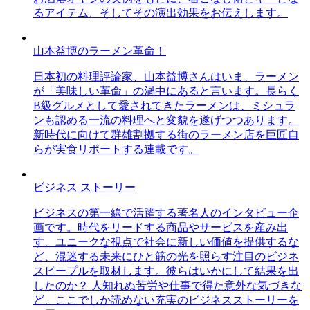
るアイテム、そしてその演出効果をお伝えします。
山本益博のラーメン革命！
日本初の料理評論家、山本益博さんはいま、ラーメン
が「美味しい革命」の渦中にあると言います。長らく
B級グルメとして愛されてきたラーメンは、ミシュラ
ンも認める一流の料理へと変貌を遂げつつあります。
新時代に向けて群雄割拠する街のラーメン店を巨匠自
らが実食リポートする連載です。
ビジネス ストーリー
ビジネスの第一線で活躍する著名人のインタビュー企
画です。時代をリードする商品やサービスを産み出
す、ユニークな視点で社会に新しい価値を提供するな
ど、混迷する未来にひと筋の光を照らす注目のビジネ
スピープルを取材します。彼らはいかにして結果を出
したのか？ 人知れぬ苦労や仕事で得た意外な気づきな
ど、ここでしか読めない充実のビジネスストーリーを