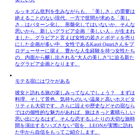
ルッキズム批判を生みながらも、「美しさ」の需要は
絶えることのない現代。一方で世間が求める「美し
さ」はパターン化し、形骸化してはいないか、そんな
思いから、新しいグラビア企画「美しい人」が生まれ
ました。グラビアと言えば女性の若さとボディを売り
にした企画が多い中、女性であるKaori Oguriさんをプ
ロデューサーに据え、豊かな人生経験を持つ女性たち
の、内面から醸し出される“大人の美しさ”に迫る新た
なグラビア企画となります。
モテる宿にはワケがある
彼女と訪れる旅の楽しみってなんでしょう？ まずは
料理、そして景色。気持ちのいい温泉と高いホスピタ
リティも大切です。さらに設えや歴史などその宿なら
ではの個性的な魅力があれば、旅はきっと素晴らしい
思い出になるはず。そんな恋するふたりの大切な旅時
間を演出する“ハズさない”宿を、LEONが実際に訪れ
た中から自信をもってご紹介します。