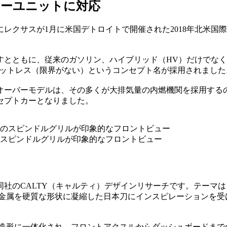
ワーユニットに対応
クサスが1月に米国デトロイトで開催された2018年北米国際
示すとともに、従来のガソリン、ハイブリッド（HV）だけでなく
ミットレス（限界がない）というコンセプト名が採用されました
ーバーモデルは、その多くが大排気量の内燃機関を採用するの
セプトカーとなりました。
スピンドルグリルが印象的なフロントビュー
」
同社のCALTY（キャルティ）デザインリサーチです。テーマ
ィは、溶解した金属を硬質な形状に凝縮した日本刀にインスピレーショ
的造形に一体化され、フロントアクスルからダッシュボードま