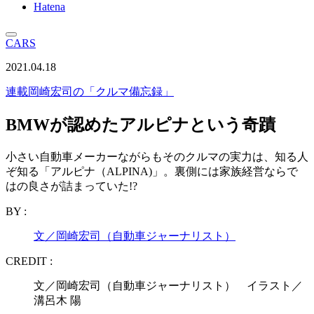
Hatena
CARS
2021.04.18
連載
岡崎宏司の「クルマ備忘録」
BMWが認めたアルピナという奇蹟
小さい自動車メーカーながらもそのクルマの実力は、知る人
ぞ知る「アルピナ（ALPINA)」。裏側には家族経営ならで
はの良さが詰まっていた!?
BY :
文／岡崎宏司（自動車ジャーナリスト）
CREDIT :
文／岡崎宏司（自動車ジャーナリスト） イラスト／
溝呂木 陽