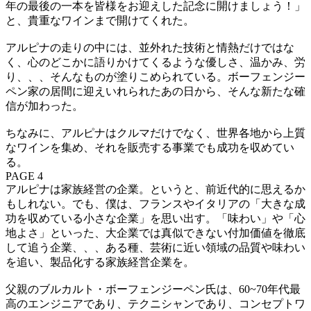
年の最後の一本を皆様をお迎えした記念に開けましょう！」
と、貴重なワインまで開けてくれた。
アルピナの走りの中には、並外れた技術と情熱だけではな
く、心のどこかに語りかけてくるような優しさ、温かみ、労
り、、、そんなものが塗りこめられている。ボーフェンジー
ペン家の居間に迎えいれられたあの日から、そんな新たな確
信が加わった。
ちなみに、アルピナはクルマだけでなく、世界各地から上質
なワインを集め、それを販売する事業でも成功を収めてい
る。
PAGE 4
アルピナは家族経営の企業。というと、前近代的に思えるか
もしれない。でも、僕は、フランスやイタリアの「大きな成
功を収めている小さな企業」を思い出す。「味わい」や「心
地よさ」といった、大企業では真似できない付加価値を徹底
して追う企業、、、ある種、芸術に近い領域の品質や味わい
を追い、製品化する家族経営企業を。
父親のブルカルト・ボーフェンジーペン氏は、60~70年代最
高のエンジニアであり、テクニシャンであり、コンセプトワ