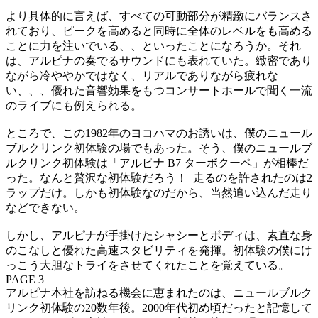
より具体的に言えば、すべての可動部分が精緻にバランスさ
れており、ピークを高めると同時に全体のレベルをも高める
ことに力を注いでいる、、といったことになろうか。それ
は、アルピナの奏でるサウンドにも表れていた。緻密であり
ながら冷ややかではなく、リアルでありながら疲れな
い、、、優れた音響効果をもつコンサートホールで聞く一流
のライブにも例えられる。
ところで、この1982年のヨコハマのお誘いは、僕のニュール
ブルクリンク初体験の場でもあった。そう、僕のニュールブ
ルクリンク初体験は「アルピナ B7 ターボクーペ」が相棒だ
った。なんと贅沢な初体験だろう！ 走るのを許されたのは2
ラップだけ。しかも初体験なのだから、当然追い込んだ走り
などできない。
しかし、アルピナが手掛けたシャシーとボディは、素直な身
のこなしと優れた高速スタビリティを発揮。初体験の僕にけ
っこう大胆なトライをさせてくれたことを覚えている。
PAGE 3
アルピナ本社を訪ねる機会に恵まれたのは、ニュールブルク
リンク初体験の20数年後。2000年代初め頃だったと記憶して