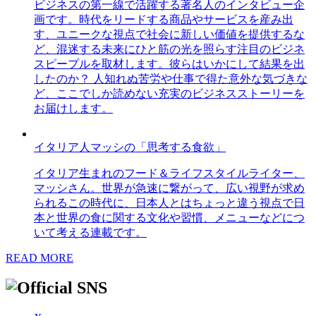
ビジネスの第一線で活躍する著名人のインタビュー企
画です。時代をリードする商品やサービスを産み出
す、ユニークな視点で社会に新しい価値を提供するな
ど、混迷する未来にひと筋の光を照らす注目のビジネ
スピープルを取材します。彼らはいかにして結果を出
したのか？ 人知れぬ苦労や仕事で得た意外な気づきな
ど、ここでしか読めない充実のビジネスストーリーを
お届けします。
イタリア人マッシの「思考する食欲」
イタリア生まれのフード＆ライフスタイルライター、
マッシさん。世界が急速に繋がって、広い視野が求め
られるこの時代に、日本人とはちょっと違う視点で日
本と世界の食に関する文化や習慣、メニューなどにつ
いて考える連載です。
READ MORE