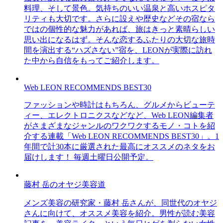
料理、そして景色。気持ちのいい温泉と高いホスピタ
リティも大切です。さらに設えや歴史などその宿なら
ではの個性的な魅力があれば、旅はきっと素晴らしい
思い出になるはず。そんな恋するふたりの大切な旅時
間を演出する“ハズさない”宿を、LEONが実際に訪れ
た中から自信をもってご紹介します。
Web LEON RECOMMENDS BEST30
ファッションや時計はもちろん、グルメからビューテ
ィー、エレクトロニクスなどなど、Web LEON編集者
がさまざまなジャンルのワクワクするモノ・コトを紹
介する連載「Web LEON RECOMMENDS BEST30」。1
年間で計30本に厳選された最高にオススメのネタをお
届けします！ 毎週土曜日公開予定。
藤村 岳のオヤジ美容道
メンズ美容の研究家・藤村 岳さんが、同世代のオヤジ
さんに向けて、オススメ美容を紹介。男性が読む美容