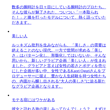
数多の腕時計を日々目にしている腕時計のプロたち。
そんな彼らが魅了された、ついつい「一本取られ
た！」と膝を打ったモデルについて、熱く語っていた
だきます。
美しい人
ルッキズム批判を生みながらも、「美しさ」の需要は
絶えることのない現代。一方で世間が求める「美し
さ」はパターン化し、形骸化してはいないか、そんな
思いから、新しいグラビア企画「美しい人」が生まれ
ました。グラビアと言えば女性の若さとボディを売り
にした企画が多い中、女性であるKaori Oguriさんをプ
ロデューサーに据え、豊かな人生経験を持つ女性たち
の、内面から醸し出される“大人の美しさ”に迫る新た
なグラビア企画となります。
モテる宿にはワケがある
彼女と訪れる旅の楽しみってなんでしょう？ まずは