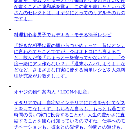
記事を、美容ライターという毎日ヒゲを剃らない女性
が書くことに違和感を覚え、この道を志したという岳
さんのセレクトは、オヤジにとってのリアルそのもの
ですよ。
料理初心者男子でもデキる・モテる簡単レシピ
「好きな相手は胃の腑からつかめ」って、昔はオンナ
に言われてたことですが、今はオトコにも言えるこ
と。飲んだ後「ちょっと一杯寄ってかない？」、「今
度一緒にアレ作らない？」「週末ホムパしようよ」な
どなど、さまざまな口実に使える簡単レシピを人気料
理研究家がお教えします。
オヤジの物件案内人「LEON不動産」
イタリアでは、自宅やインテリアにお金をかけてゲス
トをもてなします。もちろん自らも。もっとも過ごす
時間の長い”家”に投資することが、人生の豊かさに直
結することを彼らは知っているのですね。仕事へのモ
チベーションも、彼女との愛情も、仲間との遊びも、