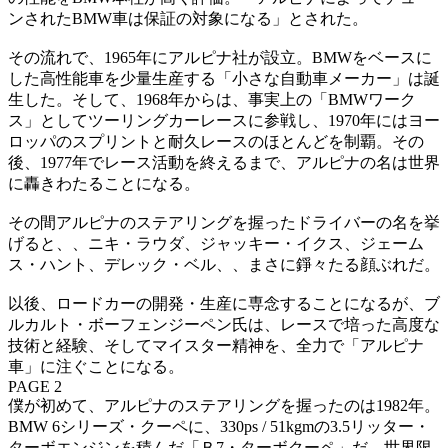
ンされたBMW車は保証の対象になる」とされた。
その流れで、1965年にアルピナ社が設立。BMWをベースに
した高性能車を少量生産する「小さな自動車メーカー」は誕
生した。そして、1968年からは、事実上の「BMWワーク
ス」としてツーリングカーレースに参戦し、1970年にはヨー
ロッパのスプリントと耐久レースのほとんどを制覇。その
後、1977年でレース活動を終えるまで、アルピナの名は世界
に轟きわたることになる。
その間アルピナのステアリングを握ったドライバーの名を挙
げると、、ニキ・ラウダ、ジャッキー・イクス、ジェーム
ス・ハント、デレック・ベル、、まさに錚々たる顔ぶれだ。
以後、ロードカーの開発・生産に専念することになるが、ブ
ルカルト・ボーフェンジーペン氏は、レースで培った高度な
技術と経験、そしてマイスター精神を、全力で「アルピナ
車」に注ぐことになる。
PAGE 2
僕が初めて、アルピナのステアリングを握ったのは1982年。
BMW 6シリーズ・クーペに、330ps / 51kgmの3.5リッター・
ターボエンジンを積んだ「Ｂ7・ターボクーペ」だ。世界限