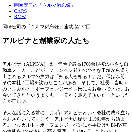
岡崎宏司の「クルマ備忘録」
CARS
BMW
岡崎宏司の「クルマ備忘録」連載 第157回
アルピナと創業家の人たち
アルピナ（ALPINA）は、年産で最高1700台規模の小さな自
動車メーカー。だが、ミュンヘン郊外の小さな工場から送り
出されるクルマの実力は「知る人ぞ知る！」だ。僕は以前、
その本社 / 工場を訪ねたことがある。そして、社長（当時）
のブルカルト・ボーフェンジーペン氏にもお会いできた。お
会いできたというよりも、「暖かく迎えて頂いた」といった
方が正しい。
そんな話に入る前に、まずはアルピナという会社の成り立ち
をおさらいしておこう。アルピナの歴史は1961年から始ま
る。ブルカルト・ボーフェンジーペン氏が手掛けたBMW車
の性能をBMW本社が高く評価。「アルピナによってチュー