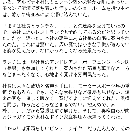
いる。アルピナ本社はミュンヘン郊外の静かな町にあった。
モダンで清潔で落ち着いた佇まいのショールームを持つ本社
は、静かな街並みによく溶け込んでいた。
「まずは社長とランチを、、、」との連絡を受けていたの
で、会社に近いレストランでも予約してあるのだと思ってい
た。だが、違った。本社の裏手にある社長の自宅に案内され
たのだ。これには驚いた。広い庭では小さな子供が遊んでい
る姿が見えたが、なにかうれしくなる光景だった。
ランチには、現社長のアンドレアス・ボーフェンジーペン氏
（長男）も参加してくれた。案内された部屋も華美なところ
などまったくなく、心地よく寛げる雰囲気だった。
社長は大きな成功と名声を手にし、モータースポーツ界の重
鎮でもある方。でも、そんな素振りなど微塵も見せない。遠
来の客を、優しく暖かく、寛げるように迎えてくれた。奥様
も同じ。飾ったところなどまるでない。控えめで、素
朴、、、。だから緊張はすぐ解けた。そして、奥様自らが肉
とジャガイモの素朴なドイツ家庭料理を振舞ってくれた。
「1952年は素晴らしいビンテージイヤーだったんだが、その