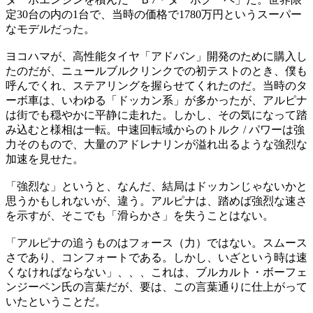
定30台の内の1台で、当時の価格で1780万円というスーパー
なモデルだった。
ヨコハマが、高性能タイヤ「アドバン」開発のために購入し
たのだが、ニュールブルクリンクでの初テストのとき、僕も
呼んでくれ、ステアリングを握らせてくれたのだ。当時のタ
ーボ車は、いわゆる「ドッカン系」が多かったが、アルピナ
は街でも穏やかに平静に走れた。しかし、その気になって踏
み込むと様相は一転。中速回転域からのトルク / パワーは強
力そのもので、大量のアドレナリンが溢れ出るような強烈な
加速を見せた。
「強烈な」というと、なんだ、結局はドッカンじゃないかと
思うかもしれないが、違う。アルピナは、踏めば強烈な速さ
を示すが、そこでも「滑らかさ」を失うことはない。
「アルピナの追うものはフォース（力）ではない。スムース
さであり、コンフォートである。しかし、いざという時は速
くなければならない」、、、これは、ブルカルト・ボーフェ
ンジーペン氏の言葉だが、要は、この言葉通りに仕上がって
いたということだ。