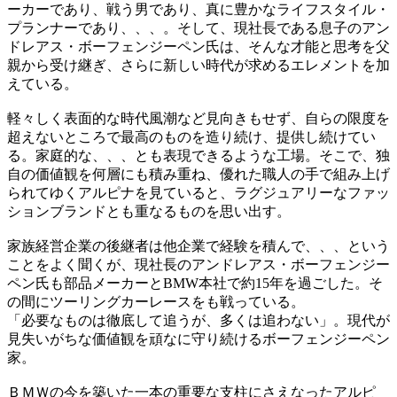
ーカーであり、戦う男であり、真に豊かなライフスタイル・
プランナーであり、、、。そして、現社長である息子のアン
ドレアス・ボーフェンジーペン氏は、そんな才能と思考を父
親から受け継ぎ、さらに新しい時代が求めるエレメントを加
えている。
軽々しく表面的な時代風潮など見向きもせず、自らの限度を
超えないところで最高のものを造り続け、提供し続けてい
る。家庭的な、、、とも表現できるような工場。そこで、独
自の価値観を何層にも積み重ね、優れた職人の手で組み上げ
られてゆくアルピナを見ていると、ラグジュアリーなファッ
ションブランドとも重なるものを思い出す。
家族経営企業の後継者は他企業で経験を積んで、、、という
ことをよく聞くが、現社長のアンドレアス・ボーフェンジー
ペン氏も部品メーカーとBMW本社で約15年を過ごした。そ
の間にツーリングカーレースをも戦っている。
「必要なものは徹底して追うが、多くは追わない」。現代が
見失いがちな価値観を頑なに守り続けるボーフェンジーペン
家。
ＢＭＷの今を築いた一本の重要な支柱にさえなったアルピ