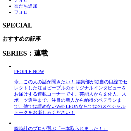
友だち追加
フォロー
SPECIAL
おすすめの記事
SERIES：連載
PEOPLE NOW
今、この人の話が聞きたい！ 編集部が独自の目線でセ
レクトした注目ピープルのオリジナルインタビューを
お届けする連載コーナーです。芸能人から文化人、ス
ポーツ選手まで、注目の新人から納得のベテランま
で、他では読めないWeb LEONならではのスペシャル
トークをお楽しみください！
腕時計のプロが選ぶ「一本取られました！」