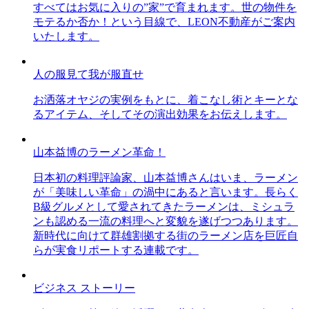
すべてはお気に入りの”家”で育まれます。世の物件を
モテるか否か！という目線で、LEON不動産がご案内
いたします。
人の服見て我が服直せ
お洒落オヤジの実例をもとに、着こなし術とキーとな
るアイテム、そしてその演出効果をお伝えします。
山本益博のラーメン革命！
日本初の料理評論家、山本益博さんはいま、ラーメン
が「美味しい革命」の渦中にあると言います。長らく
B級グルメとして愛されてきたラーメンは、ミシュラ
ンも認める一流の料理へと変貌を遂げつつあります。
新時代に向けて群雄割拠する街のラーメン店を巨匠自
らが実食リポートする連載です。
ビジネス ストーリー